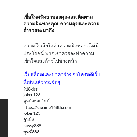
เชื่อในศรัทธาของคุณและติดตาม
ความฝันของคุณ ความสุขและความ
ร่ำรวยจะมาถึง
ความใจเสียใจต่อความผิดพลาดไม่มี
ประโยชน์ พวกเราควรจะทำความ
เข้าใจและก้าวไปข้างหน้า
เว็บสล็อตและบาคาร่าของโครตดีเว็บ
นี้เล่นแล้วรวยจัดๆ
918kiss
joker123
ดูหนังออนไลน์
https://sagame168th.com
joker123
ดูหนัง
pussy888
พุซซี่888