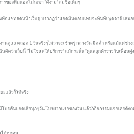
บริการของทีมแอดไม่นเขา “ดีงาม” สมชื่อเต็มๆ
องทักแชทสดหน้าเว็บดู ปรากฏว่าแอดมินตอบแทบจะทันที! พูดจาดี เสน
นดูแล ตลอด 1 วันจริงๆไม่ว่าจะเช้าตรู่ กลางวัน มืดค่ำ หรือแม้แต่ช่ว
นคิดว่าเว็บนี้ “ไม่ใช่แค่ให้บริการ” แม้กระนั้น “ดูแลลูกค้าราวกับเพื่อนฝูง
แยะแล้วก็ให้จริง
งมีโปรคืนยอดเสียทุกๆวัน โปรฝากแรกของวัน แล้วก็กิจกรรมแจกเครดิตฟ
ัสได้ทุกคน