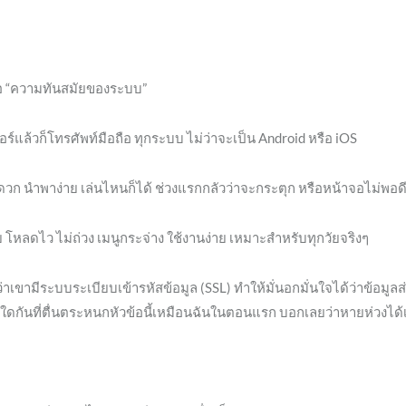
คือ “ความทันสมัยของระบบ”
อร์แล้วก็โทรศัพท์มือถือ ทุกระบบ ไม่ว่าจะเป็น Android หรือ iOS
วก นำพาง่าย เล่นไหนก็ได้ ช่วงแรกกลัวว่าจะกระตุก หรือหน้าจอไม่พอด
 โหลดไว ไม่ถ่วง เมนูกระจ่าง ใช้งานง่าย เหมาะสำหรับทุกวัยจริงๆ
เขามีระบบระเบียบเข้ารหัสข้อมูล (SSL) ทำให้มั่นอกมั่นใจได้ว่าข้อมูลส
ดกันที่ตื่นตระหนกหัวข้อนี้เหมือนฉันในตอนแรก บอกเลยว่าหายห่วงได้