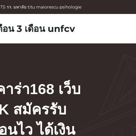
BTS รร. มหาลัย titu maiorescu psihologie
ดือน 3 เดือน unfcv
าร่า168 เว็บ
K สมัครรับ
นไว ได้เงิน