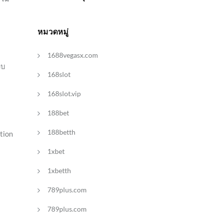
หมวดหมู่
1688vegasx.com
็บ
168slot
168slot.vip
188bet
188betth
tion
1xbet
1xbetth
789plus.com
789plus.com