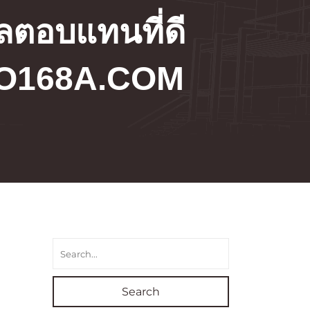
ลตอบแทนที่ดี
TO168A.COM
Search