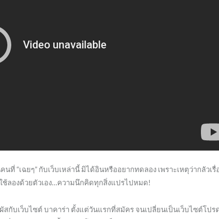
นที่ “เฉยๆ” กับเว็บเหล่านี้ มิได้อินหรืออยากทดลอง เพราะเหตุว่ากลัวเรื่
พอใช้ลองด้วยตัวเอง…ความนึกคิดทุกสิ่งแปรไปหมด!
ัสกับเว็บไซต์ บาคาร่า ตั้งแต่วันแรกที่สมัคร จนเปลี่ยนเป็นเว็บไซต์โปรด