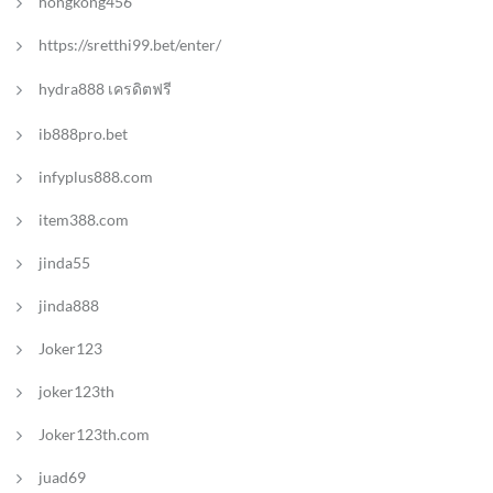
hongkong456
https://sretthi99.bet/enter/
hydra888 เครดิตฟรี
ib888pro.bet
infyplus888.com
item388.com
jinda55
jinda888
Joker123
joker123th
Joker123th.com
juad69