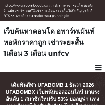
https://www.roombuddy.co รวมประกาศ เช่าคอนโด ห้องพัก
บ้านพัก อพาร์ทเมนท์ให้เช่า รายเดือน ระยะสั้น ไม่ติดสัญญา ใกล้
BTS รร. มหาลัย titu maiorescu psihologie
S
k
เว็บค้นหาคอนโด อพาร์ทเม้นท์
i
p
หอพักราคาถูก เช่าระยะสั้น
t
o
c
1เดือน 3 เดือน unfcv
o
n
t
e
n
t
เดิมพันกีฬา UFABOMB 1 ธันวา 2026
UFABOMBX เว็บพนันบอลออนไลน์ มาแรง
อันดับ 1 สมาชิกใหม่รับ 50% บอลยูฟ่า แทง