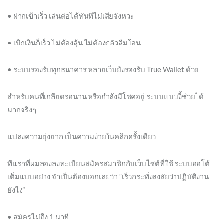
• ฝากเข้าเร็ว เล่นต่อได้ทันทีไม่เสียจังหวะ
• เบิกเงินก็เร็ว ไม่ต้องลุ้น ไม่ต้องกลัวลืมโอน
• ระบบรองรับทุกธนาคาร หลายเว็บยังรองรับ True Wallet ด้วย
สำหรับคนที่เกลียดรอนาน หรือกำลังมีโชคอยู่ ระบบแบบงี้ช่วยได้
มากจริงๆ
แปลงความยุ่งยาก เป็นความง่ายในคลิกครั้งเดียว
ทีแรกที่ผมลองลงทะเบียนสมัครสมาชิกกับเว็บไซต์ที่ใช้ ระบบออโต้
เต็มแบบอย่าง จำเป็นต้องบอกเลยว่า “เร็วกระทั่งสงสัยว่าปฏิบัติงาน
ยังไง”
• สมัครไม่ถึง 1 นาที