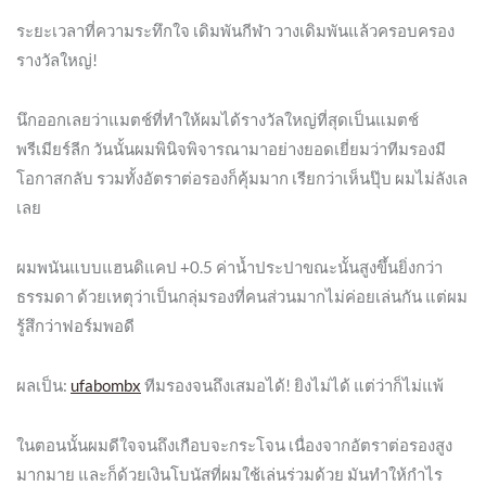
ระยะเวลาที่ความระทึกใจ เดิมพันกีฬา วางเดิมพันแล้วครอบครอง
รางวัลใหญ่!
นึกออกเลยว่าแมตช์ที่ทำให้ผมได้รางวัลใหญ่ที่สุดเป็นแมตช์
พรีเมียร์ลีก วันนั้นผมพินิจพิจารณามาอย่างยอดเยี่ยมว่าทีมรองมี
โอกาสกลับ รวมทั้งอัตราต่อรองก็คุ้มมาก เรียกว่าเห็นปุ๊บ ผมไม่ลังเล
เลย
ผมพนันแบบแฮนดิแคป +0.5 ค่าน้ำประปาขณะนั้นสูงขึ้นยิ่งกว่า
ธรรมดา ด้วยเหตุว่าเป็นกลุ่มรองที่คนส่วนมากไม่ค่อยเล่นกัน แต่ผม
รู้สึกว่าฟอร์มพอดี
ผลเป็น:
ufabombx
ทีมรองจนถึงเสมอได้! ยิงไม่ได้ แต่ว่าก็ไม่แพ้
ในตอนนั้นผมดีใจจนถึงเกือบจะกระโจน เนื่องจากอัตราต่อรองสูง
มากมาย และก็ด้วยเงินโบนัสที่ผมใช้เล่นร่วมด้วย มันทำให้กำไร