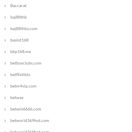
Baccarat
baj88thb
baj88thbz.com
baslot168
bbp168.me
betboxclubs.com
betflixtikto
betm4vip.com
betway
betwin6666.com
betworld369hot.com
betworld369hot.com