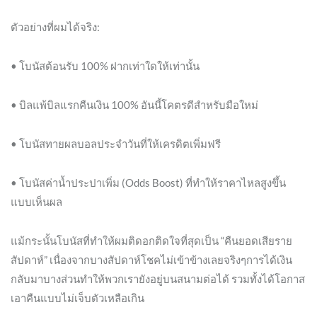
ตัวอย่างที่ผมได้จริง:
• โบนัสต้อนรับ 100% ฝากเท่าใดให้เท่านั้น
• บิลแพ้บิลแรกคืนเงิน 100% อันนี้โคตรดีสำหรับมือใหม่
• โบนัสทายผลบอลประจำวันที่ให้เครดิตเพิ่มฟรี
• โบนัสค่าน้ำประปาเพิ่ม (Odds Boost) ที่ทำให้ราคาไหลสูงขึ้น
แบบเห็นผล
แม้กระนั้นโบนัสที่ทำให้ผมติดอกติดใจที่สุดเป็น “คืนยอดเสียราย
สัปดาห์” เนื่องจากบางสัปดาห์โชคไม่เข้าข้างเลยจริงๆการได้เงิน
กลับมาบางส่วนทำให้พวกเรายังอยู่บนสนามต่อได้ รวมทั้งได้โอกาส
เอาคืนแบบไม่เจ็บตัวเหลือเกิน