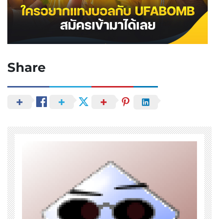
Share