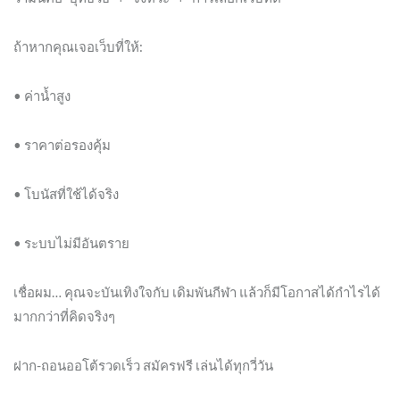
ถ้าหากคุณเจอเว็บที่ให้:
• ค่าน้ำสูง
• ราคาต่อรองคุ้ม
• โบนัสที่ใช้ได้จริง
• ระบบไม่มีอันตราย
เชื่อผม… คุณจะบันเทิงใจกับ เดิมพันกีฬา แล้วก็มีโอกาสได้กำไรได้
มากกว่าที่คิดจริงๆ
ฝาก-ถอนออโต้รวดเร็ว สมัครฟรี เล่นได้ทุกวี่วัน