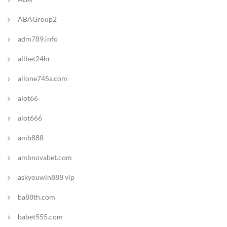
ABAGroup2
adm789.info
allbet24hr
allone745s.com
alot66
alot666
amb888
ambnovabet.com
askyouwin888 vip
ba88th.com
babet555.com