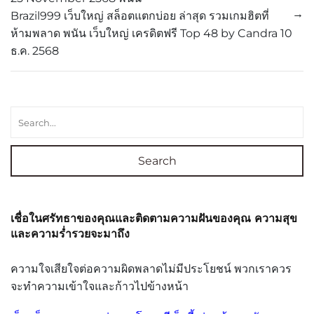
→
Brazil999 เว็บใหญ่ สล็อตแตกบ่อย ล่าสุด รวมเกมฮิตที่
ห้ามพลาด พนัน เว็บใหญ่ เครดิตฟรี Top 48 by Candra 10
ธ.ค. 2568
Search
เชื่อในศรัทธาของคุณและติดตามความฝันของคุณ ความสุข
และความร่ำรวยจะมาถึง
ความใจเสียใจต่อความผิดพลาดไม่มีประโยชน์ พวกเราควร
จะทำความเข้าใจและก้าวไปข้างหน้า