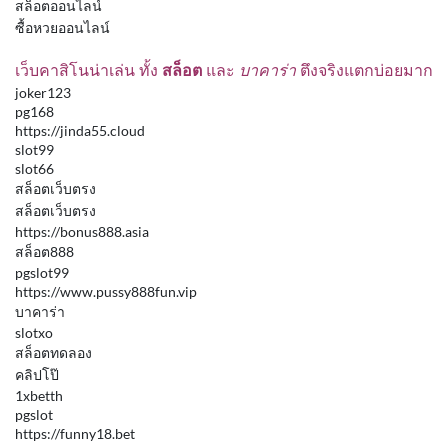
สล็อตออนไลน์
ซื้อหวยออนไลน์
เว็บคาสิโนน่าเล่น ทั้ง
สล็อต
และ
บาคาร่า
ตึงจริงแตกบ่อยมาก
joker123
pg168
https://jinda55.cloud
slot99
slot66
สล็อตเว็บตรง
สล็อตเว็บตรง
https://bonus888.asia
สล็อต888
pgslot99
https://www.pussy888fun.vip
บาคาร่า
slotxo
สล็อตทดลอง
คลิปโป๊
1xbetth
pgslot
https://funny18.bet