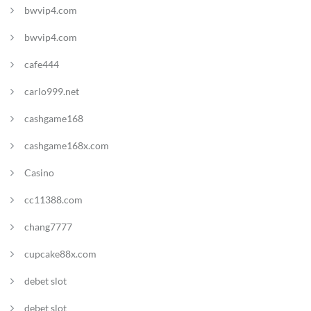
bwvip4.com
bwvip4.com
cafe444
carlo999.net
cashgame168
cashgame168x.com
Casino
cc11388.com
chang7777
cupcake88x.com
debet slot
debet slot