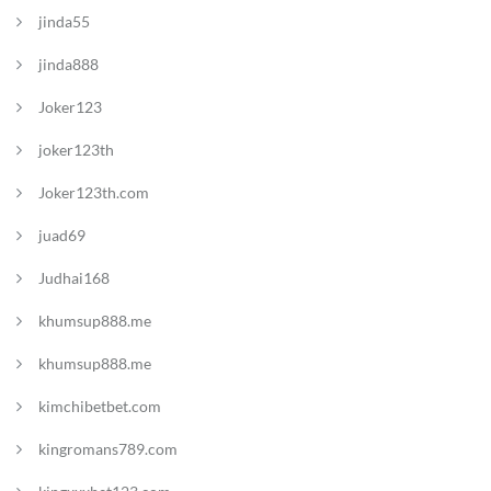
jinda55
jinda888
Joker123
joker123th
Joker123th.com
juad69
Judhai168
khumsup888.me
khumsup888.me
kimchibetbet.com
kingromans789.com