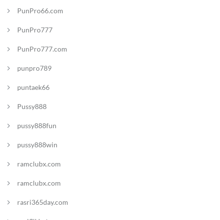
PunPro66.com
PunPro777
PunPro777.com
punpro789
puntaek66
Pussy888
pussy888fun
pussy888win
ramclubx.com
ramclubx.com
rasri365day.com