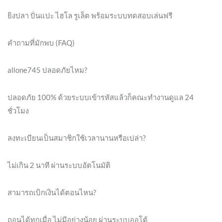
ยิงปลา ปั่นแปะ ไฮโล รูเล็ต พร้อมระบบทดสอบเล่นฟรี
คำถามที่มักพบ (FAQ)
allone745 ปลอดภัยไหม?
ปลอดภัย 100% ด้วยระบบเข้ารหัสแล้วก็คณะทำงานดูแล 24
ชั่วโมง
ลงทะเบียนเป็นสมาชิกใช้เวลานานหรือเปล่า?
ไม่เกิน 2 นาที ผ่านระบบอัตโนมัติ
สามารถเบิกเงินได้ตอนไหน?
ถอนได้ทุกเมื่อ ไม่มีอย่างน้อย ผ่านระบบออโต้