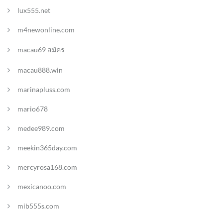
lux555.net
m4newonline.com
macau69 สมัคร
macau888.win
marinapluss.com
mario678
medee989.com
meekin365day.com
mercyrosa168.com
mexicanoo.com
mib555s.com