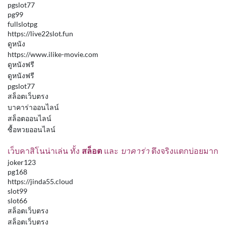
pgslot77
pg99
fullslotpg
https://live22slot.fun
ดูหนัง
https://www.ilike-movie.com
ดูหนังฟรี
ดูหนังฟรี
pgslot77
สล็อตเว็บตรง
บาคาร่าออนไลน์
สล็อตออนไลน์
ซื้อหวยออนไลน์
เว็บคาสิโนน่าเล่น ทั้ง
สล็อต
และ
บาคาร่า
ตึงจริงแตกบ่อยมาก
joker123
pg168
https://jinda55.cloud
slot99
slot66
สล็อตเว็บตรง
สล็อตเว็บตรง