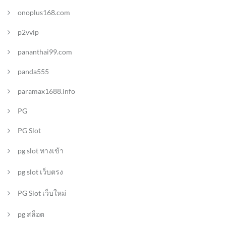
onoplus168.com
p2vvip
pananthai99.com
panda555
paramax1688.info
PG
PG Slot
pg slot ทางเข้า
pg slot เว็บตรง
PG Slot เว็บใหม่
pg สล็อต