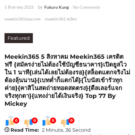
by
5 สิงหาคม 2025
Fukuro Kung
No Comments
meekin365day.com
meekin365 สมัคร
Featured
Meekin365 5 สิงหาคม Meekin365 เครดิต
ฟรี {สมัครง่ายไม่ต้องใช้บัญชีธนาคาร}เปิดยูสไว
ใน 1 นาที{เล่นได้เลยไม่ต้องรอ}{สล็อตแตกจริงไม่
ต้องลุ้นนาน}{เบทต่ำก็แตกได้}{โบนัสเข้ารัวทุก
ค่าย}{คาสิโนสดถ่ายทอดสดตรง}{ดีลเลอร์แจก
จริงทุกตา}{แทงง่ายได้เงินจริง} Top 77 By
Mickey
0
0
0
0
Read Time:
2 Minute, 36 Second