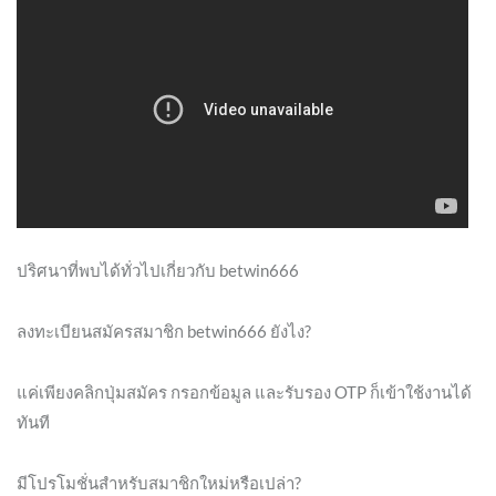
ปริศนาที่พบได้ทั่วไปเกี่ยวกับ betwin666
ลงทะเบียนสมัครสมาชิก betwin666 ยังไง?
แค่เพียงคลิกปุ่มสมัคร กรอกข้อมูล และรับรอง OTP ก็เข้าใช้งานได้
ทันที
มีโปรโมชั่นสำหรับสมาชิกใหม่หรือเปล่า?