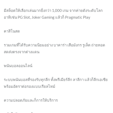
มีสล็อตให้เลือกเล่นมากยิ่งกว่า 1,000 เกม จากค่ายดังระดับโลก
อาทิเช่น PG Slot, Joker Gaming แล้วก็ Pragmatic Play
คาสิโนสด
รวมเกมที่ได้รับความนิยมอย่าง บาคาร่า เสือมังกร รูเล็ต ถ่ายทอด
สดส่งตรงจากต่างแดน
พนันบอลออนไลน์
ระบบพนันบอลที่รองรับทุกลีก ทั้งพรีเมียร์ลีก ลาลีกา แล้วก็ลีกเอเชีย
พร้อมอัตราต่อรองแบบเรียลไทม์
ความปลอดภัยและก็การให้บริการ