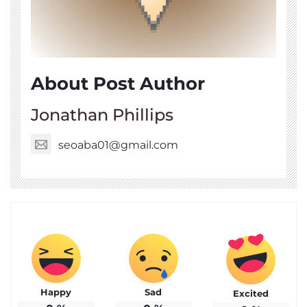
About Post Author
Jonathan Phillips
seoaba01@gmail.com
Happy
Sad
Excited