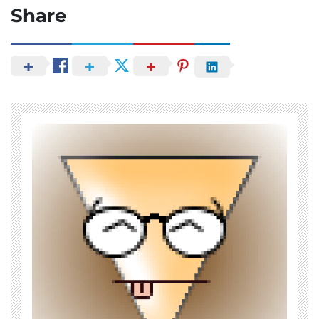
Share