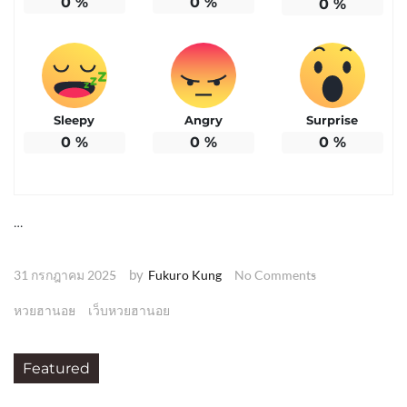
0
%
0
%
0
%
Sleepy
Angry
Surprise
0
%
0
%
0
%
…
by
31 กรกฎาคม 2025
Fukuro Kung
No Comments
หวยฮานอย
เว็บหวยฮานอย
Featured