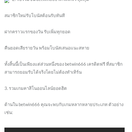
สมาชิกใหม่รับโบนัสต้อนรับทันที
ฝากคราวแรกของวัน รับเพิ่มทุกยอด
คืนยอดเสียรายวัน พร้อมโบนัสเสนอแนะสหาย
ทั้งสิ้นนี้เป็นเพียงแต่ส่วนหนึ่งของ betwin666 เครดิตฟรี ที่สมาชิก
สามารถยอมรับได้จริงโดยไม่ต้องทำเทิร์น
3. รวมเกมคาสิโนออนไลน์ยอดฮิต
ด้านใน betwin666 คุณจะพบกับเกมหลากหลายประเภท ตัวอย่าง
เช่น: