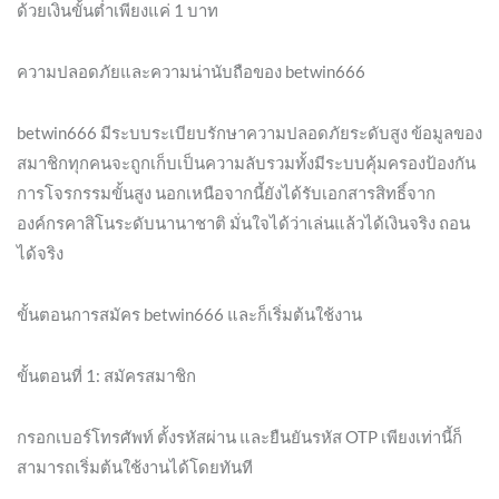
ด้วยเงินขั้นต่ำเพียงแค่ 1 บาท
ความปลอดภัยและความน่านับถือของ betwin666
betwin666 มีระบบระเบียบรักษาความปลอดภัยระดับสูง ข้อมูลของ
สมาชิกทุกคนจะถูกเก็บเป็นความลับรวมทั้งมีระบบคุ้มครองป้องกัน
การโจรกรรมขั้นสูง นอกเหนือจากนี้ยังได้รับเอกสารสิทธิ์จาก
องค์กรคาสิโนระดับนานาชาติ มั่นใจได้ว่าเล่นแล้วได้เงินจริง ถอน
ได้จริง
ขั้นตอนการสมัคร betwin666 และก็เริ่มต้นใช้งาน
ขั้นตอนที่ 1: สมัครสมาชิก
กรอกเบอร์โทรศัพท์ ตั้งรหัสผ่าน และยืนยันรหัส OTP เพียงเท่านี้ก็
สามารถเริ่มต้นใช้งานได้โดยทันที