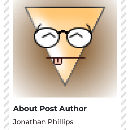
About Post Author
Jonathan Phillips