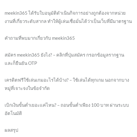
meekin365 ได้รับใบอนุมัติดำเนินกิจการอย่างถูกต้องจากหน่วย
งานที่เกี่ยวระดับสากล ทำให้ผู้เล่นเชื่อมั่นได้ว่าเป็นเว็บที่มีมาตรฐาน
คำถามที่พบมากเกี่ยวกับ meekin365
สมัคร meekin365 ยังไง? – คลิกที่ปุ่มสมัคร กรอกข้อมูลรากฐาน
และก็ยืนยัน OTP
เครดิตฟรีใช้เล่นเกมอะไรได้บ้าง? – ใช้เล่นได้ทุกเกม นอกจากบาง
หมู่ที่เจาะจงในข้อจำกัด
เบิกเงินขั้นต่ำเยอะแค่ไหน? – ถอนขั้นต่ำเพียง 100 บาท ผ่านระบบ
อัตโนมัติ
ผลสรุป