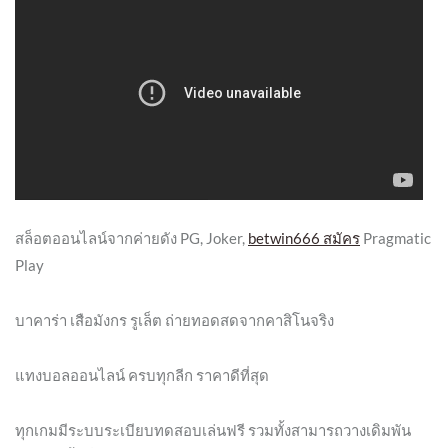
สล็อตออนไลน์จากค่ายดัง PG, Joker,
betwin666 สมัคร
Pragmatic
Play
บาคาร่า เสือมังกร รูเล็ต ถ่ายทอดสดจากคาสิโนจริง
แทงบอลออนไลน์ ครบทุกลีก ราคาดีที่สุด
ทุกเกมมีระบบระเบียบทดสอบเล่นฟรี รวมทั้งสามารถวางเดิมพัน