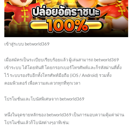
เข้าสู่ระบบ betworld369
เมื่อสมัครเป็นระเบียบเรียบร้อยแล้ว ผู้เล่นสามารถ betworld369
เข้าระบบ ได้โดยทันที โดยกรอกเบอร์โทรศัพท์และก็รหัสผ่านที่ตั้ง
ไว้ ระบบรองรับอีกทั้งโทรศัพท์มือถือ (iOS / Android) รวมทั้ง
คอมพิวเตอร์ เพื่อความสะดวกทุกที่ทุกเวลา
โปรโมชั่นและโบนัสพิเศษจาก betworld369
หนึ่งในจุดขายหลักของ betworld369 เป็นการมอบความคุ้มค่าผ่าน
โปรโมชั่นแล้วก็โบนัสต่างๆอาทิเช่น: