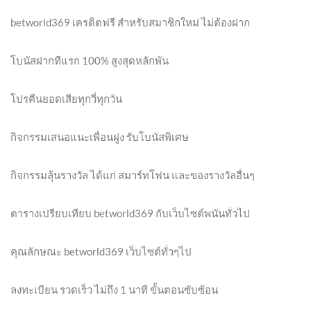
betworld369 เครดิตฟรี สำหรับสมาชิกใหม่ ไม่ต้องฝาก
โบนัสฝากทีแรก 100% สูงสุดหลักพัน
โปรคืนยอดเสียทุกวี่ทุกวัน
กิจกรรมเสนอแนะเพื่อนฝูง รับโบนัสพิเศษ
กิจกรรมลุ้นรางวัล ได้แก่ สมาร์ทโฟน และของรางวัลอื่นๆ
ตารางเปรียบเทียบ betworld369 กับเว็บไซต์พนันทั่วไป
คุณลักษณะ betworld369 เว็บไซต์ทั่วๆไป
ลงทะเบียน รวดเร็ว ไม่ถึง 1 นาที ขั้นตอนซับซ้อน