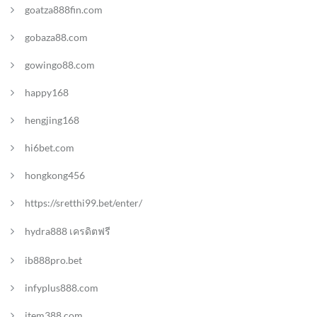
goatza888fin.com
gobaza88.com
gowingo88.com
happy168
hengjing168
hi6bet.com
hongkong456
https://sretthi99.bet/enter/
hydra888 เครดิตฟรี
ib888pro.bet
infyplus888.com
item388.com