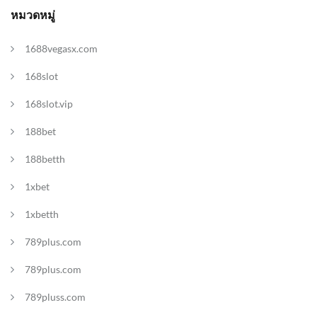
หมวดหมู่
1688vegasx.com
168slot
168slot.vip
188bet
188betth
1xbet
1xbetth
789plus.com
789plus.com
789pluss.com