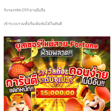
รับรองรหัส OTP ผ่านมือถือ
เข้าระบบรวมทั้งเริ่มเดิมพันได้ในทันที