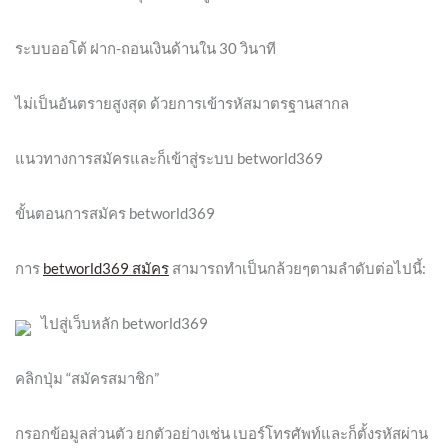
ระบบออโต้ ฝาก-ถอนเงินด้านใน 30 วินาที
ไม่เป็นอันตรายสูงสุด ด้วยการเข้ารหัสมาตรฐานสากล
แนวทางการสมัครและก็เข้าสู่ระบบ betworld369
ขั้นตอนการสมัคร betworld369
การ
betworld369 สมัคร
สามารถทำเป็นกล้วยๆตามลำดับต่อไปนี้:
ไปสู่เว็บหลัก betworld369
คลิกปุ่ม “สมัครสมาชิก”
กรอกข้อมูลส่วนตัว ยกตัวอย่างเช่น เบอร์โทรศัพท์และก็ตั้งรหัสผ่าน