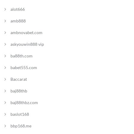
alot666
amb888
ambnovabet.com
askyouwin888 vip
ba88th.com
babet555.com
Baccarat
baj88thb
baj88thbz.com
baslot168
bbp168.me