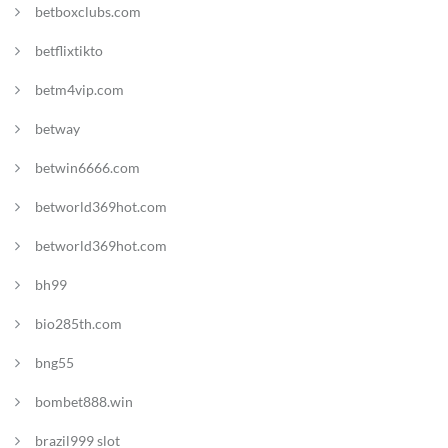
betboxclubs.com
betflixtikto
betm4vip.com
betway
betwin6666.com
betworld369hot.com
betworld369hot.com
bh99
bio285th.com
bng55
bombet888.win
brazil999 slot