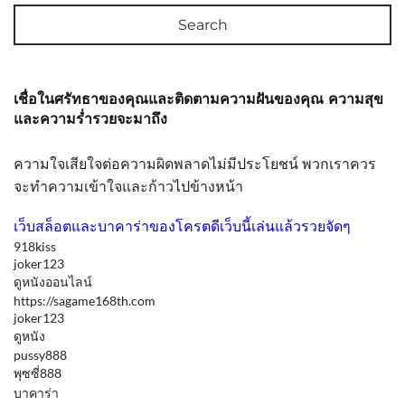
Search
เชื่อในศรัทธาของคุณและติดตามความฝันของคุณ ความสุข
และความร่ำรวยจะมาถึง
ความใจเสียใจต่อความผิดพลาดไม่มีประโยชน์ พวกเราควร
จะทำความเข้าใจและก้าวไปข้างหน้า
เว็บสล็อตและบาคาร่าของโครตดีเว็บนี้เล่นแล้วรวยจัดๆ
918kiss
joker123
ดูหนังออนไลน์
https://sagame168th.com
joker123
ดูหนัง
pussy888
พุซซี่888
บาคาร่า