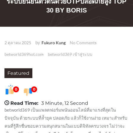
ระบบยืนยันตัวตนด้วยOTPปลอดภัยสูง TOP
30 BY BORIS
by
2 ตุลาคม 2025
Fukuro Kung
No Comments
betworld369hot.com
betworld369 เข้าสู่ระบบ
Featured
0
0
Read Time:
3 Minute, 12 Second
betworld369 เป็นแพลตฟอร์มพนันออนไลน์ที่มาแรงที่สุดใน
ปัจจุบัน ด้วยระบบที่ล้ำยุค ปลอดภัย แล้วก็ใช้งานง่าย เหมาะสำหรับ
คนที่รู้สึกชื่นชอบความสนุกสนานในแบบดิจิทัลครบวงจร ไม่ว่าจะ