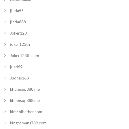
jinda55
jinda888
Joker123
joker123th
Joker123th.com
juad69
Judhai168
khumsup888.me
khumsup888.me
kimchibetbet.com
kingromans789.com