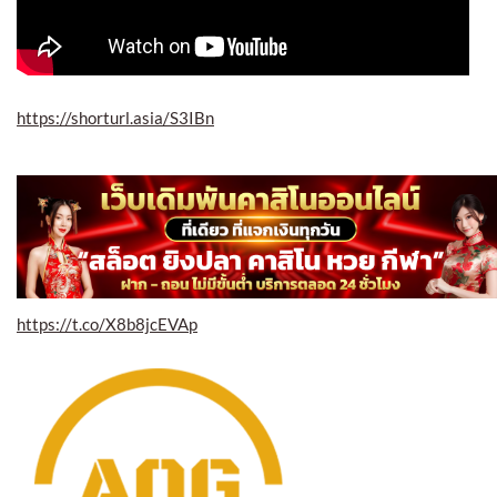
https://shorturl.asia/S3IBn
https://t.co/X8b8jcEVAp