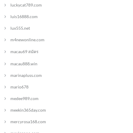
luckycat789.com
luis16888.com
lux555.net
m4newonline.com
macau69 สมัคร
macau888.win
marinapluss.com
mario678
medee989.com
meekin365day.com
mercyrosa168.com