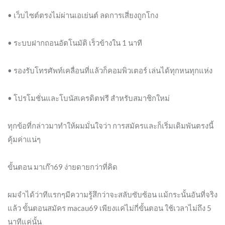
• เว็บไซต์ตรงไม่ผ่านเอเย่นต์ ลดการเสี่ยงถูกโกง
• ระบบฝากถอนอัตโนมัติ เร็วข้างใน 1 นาที
• รองรับโทรศัพท์เคลื่อนที่แล้วก็คอมพิวเตอร์ เล่นได้ทุกหนทุกแห่ง
• โปรโมชั่นและโบนัสเครดิตฟรี สำหรับสมาชิกใหม่
ทุกข้อที่กล่าวมาทำให้ผมมั่นใจว่า การสมัครและก็เริ่มเดิมพันตรงนี้
คุ้มค่าแน่ๆ
ขั้นตอน มาเก๊า69 ง่ายดายกว่าที่คิด
ผมจำได้ว่าทีแรกๆมีความรู้สึกว่าจะสลับซับซ้อน แม้กระนั้นอันที่จริง
แล้ว ขั้นตอนสมัคร macau69 เพียงแค่ไม่กี่ขั้นตอน ใช้เวลาไม่ถึง 5
นาทีแค่นั้น