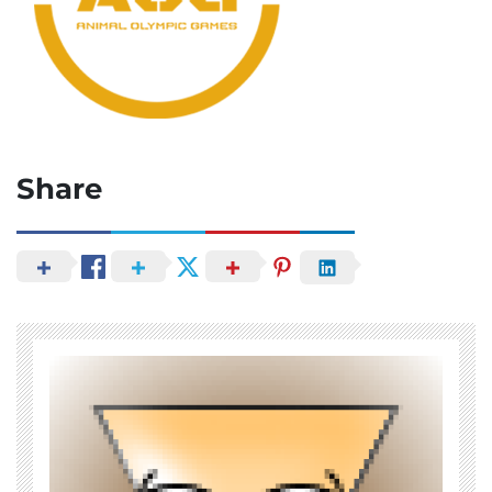
Share