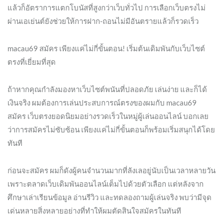
แล้วก็อัตราการแตกโบนัสที่สูงกว่าเว็บทั่วไป การเลือกเว็บตรงไม่
ผ่านเอเย่นต์ยังช่วยให้การฝาก-ถอนไม่มีอันตรายแล้วก็รวดเร็ว
macau69 สมัคร เพียงแค่ไม่กี่ขั้นตอน! เริ่มต้นเดิมพันกับเว็บไซต์
ตรงที่เยี่ยมที่สุด
ถ้าหากคุณกำลังมองหาเว็บไซต์พนันที่ปลอดภัย เล่นง่าย และก็ได้
เงินจริง ผมต้องการเล่นประสบการณ์ตรงของผมกับ macau69
สมัคร เว็บตรงยอดนิยมอย่างรวดเร็วในหมู่ผู้เล่นออนไลน์ บอกเลย
ว่าการสมัครไม่ซับซ้อน เพียงแค่ไม่กี่ขั้นตอนก็พร้อมเริ่มสนุกได้โดย
ทันที
ก่อนจะสมัคร ผมก็ดังผู้คนจำนวนมากที่ลังเลอยู่นับเป็นเวลาหลายวัน
เพราะตลาดเว็บเดิมพันออนไลน์เต็มไปด้วยตัวเลือก แต่หลังจาก
ศึกษาเล่าเรียนข้อมูล อ่านรีวิว และทดลองถามผู้เล่นจริง พบว่ามีจุด
เด่นหลายสิ่งหลายอย่างที่ทำให้ผมตัดสินใจสมัครในทันที