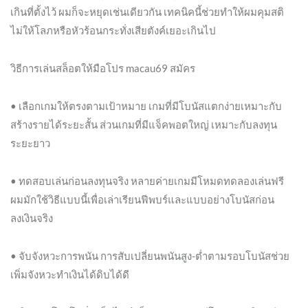
เกินที่ตั้งไว้ ผมก็จะหยุดเช่นเดียวกัน เทคนิคนี้ช่วยทำให้ผมคุมสติ
ไม่ให้โลภหรือหัวร้อนกระทั่งเสียตังค์เยอะเกินไป
วิธีการเล่นสล็อตให้มือโปร macau69 สมัคร
• เลือกเกมให้ตรงตามเป้าหมาย เกมที่มีโบนัสแตกง่ายเหมาะกับ
สร้างรายได้ระยะสั้น ส่วนเกมที่มีแจ็คพอตใหญ่ เหมาะกับลงทุน
ระยะยาว
• ทดสอบเล่นก่อนลงทุนจริง หลายค่ายเกมมีโหมดทดลองเล่นฟรี
ผมมักใช้วิธีแบบนี้เพื่อเล่าเรียนฟีพบร์และแบบอย่างโบนัสก่อน
ลงเงินจริง
• จับจังหวะการพนัน การสับเปลี่ยนพนันสูง-ต่ำตามรอบโบนัสช่วย
เพิ่มจังหวะทำเงินได้ดิบได้ดี