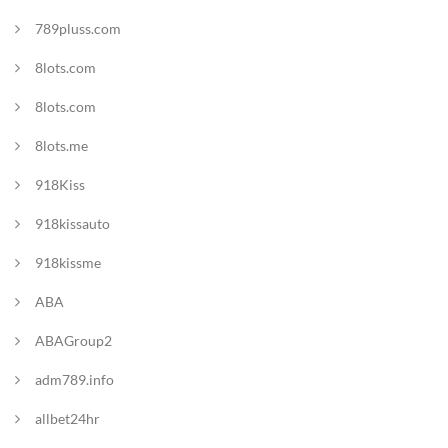
789pluss.com
8lots.com
8lots.com
8lots.me
918Kiss
918kissauto
918kissme
ABA
ABAGroup2
adm789.info
allbet24hr