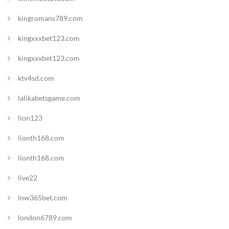
kingromans789.com
kingxxxbet123.com
kingxxxbet123.com
ktv4sd.com
lalikabetsgame.com
lion123
lionth168.com
lionth168.com
live22
lnw365bet.com
london6789.com