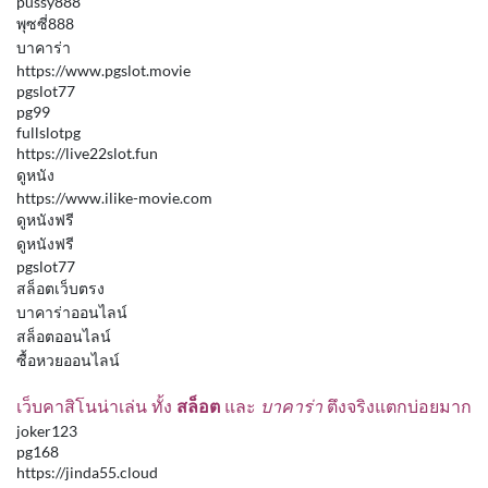
pussy888
พุซซี่888
บาคาร่า
https://www.pgslot.movie
pgslot77
pg99
fullslotpg
https://live22slot.fun
ดูหนัง
https://www.ilike-movie.com
ดูหนังฟรี
ดูหนังฟรี
pgslot77
สล็อตเว็บตรง
บาคาร่าออนไลน์
สล็อตออนไลน์
ซื้อหวยออนไลน์
เว็บคาสิโนน่าเล่น ทั้ง
สล็อต
และ
บาคาร่า
ตึงจริงแตกบ่อยมาก
joker123
pg168
https://jinda55.cloud