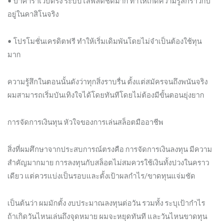
• บาคาร่าเว็บตรง ระบบไลฟ์สดชัดมาก ทำให้เกิดความรู้สึกราวกับ
อยู่ในคาสิโนจริง
• โปรโมชั่นเครดิตฟรี ทำให้เริ่มเดิมพันโดยไม่จำเป็นต้องใช้ทุน
มาก
ความรู้สึกในตอนนั้นดังว่าทุกสิ่งราบรื่น ตั้งแต่สมัครจนถึงพนันจริง
ผมสามารถเริ่มบันเทิงใจได้โดยทันทีโดยไม่ต้องมีขั้นตอนยุ่งยาก
การจัดการเงินทุน หัวใจของการเล่นสล็อตมืออาชีพ
สิ่งที่ผมศึกษาจากประสบการณ์ตรงคือ การจัดการเงินลงทุน มีความ
สำคัญมากมาย การลงทุนกับสล็อตไม่สมควรใช้เงินทั้งปวงในคราว
เดียว แต่ควรแบ่งเป็นรอบและตั้งเป้าผลกำไร/ขาดทุนแจ่มชัด
เป็นต้นว่า ผมมักตั้ง งบประมาณลงทุนต่อวัน รวมทั้ง ระบุเป้ากำไร
ถ้าเกิดวันไหนเล่นถึงจุดหมาย ผมจะหยุดทันที และวันไหนขาดทุน