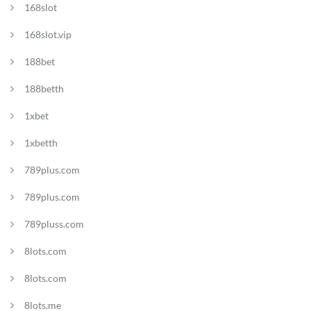
168slot
168slot.vip
188bet
188betth
1xbet
1xbetth
789plus.com
789plus.com
789pluss.com
8lots.com
8lots.com
8lots.me