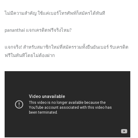
ไม่มีความสำคัญ ใช้แค่เบอร์โทรศัพท์ก็สมัครได้ทันที
pananthai แจกเครดิตฟรีจริงไหม?
แจกจริง! สำหรับสมาชิกใหม่ที่สมัครรวมทั้งยืนยันเบอร์ รับเครดิต
ฟรีในทันทีโดยไม่ต้องฝาก