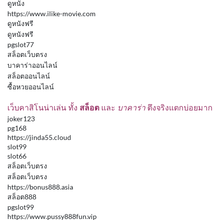
ดูหนัง
https://www.ilike-movie.com
ดูหนังฟรี
ดูหนังฟรี
pgslot77
สล็อตเว็บตรง
บาคาร่าออนไลน์
สล็อตออนไลน์
ซื้อหวยออนไลน์
เว็บคาสิโนน่าเล่น ทั้ง
สล็อต
และ
บาคาร่า
ตึงจริงแตกบ่อยมาก
joker123
pg168
https://jinda55.cloud
slot99
slot66
สล็อตเว็บตรง
สล็อตเว็บตรง
https://bonus888.asia
สล็อต888
pgslot99
https://www.pussy888fun.vip