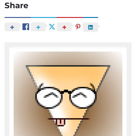
Share