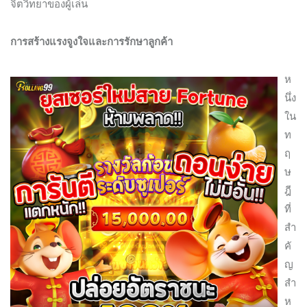
จิตวิทยาของผู้เล่น
การสร้างแรงจูงใจและการรักษาลูกค้า
ห
นึ่ง
ใน
ท
ฤ
ษ
ฎี
ที่
สำ
คั
ญ
สำ
ห