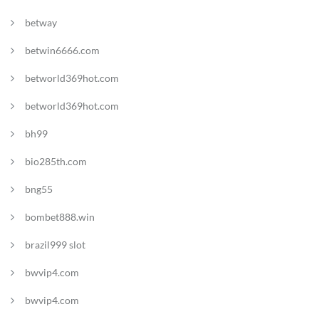
betway
betwin6666.com
betworld369hot.com
betworld369hot.com
bh99
bio285th.com
bng55
bombet888.win
brazil999 slot
bwvip4.com
bwvip4.com