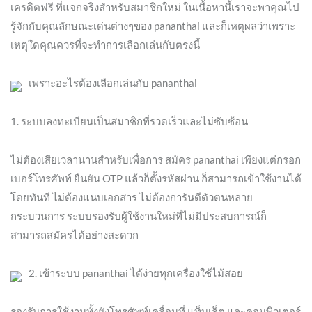
เครดิตฟรี ที่แจกจริงสำหรับสมาชิกใหม่ ในเนื้อหานี้เราจะพาคุณไป
รู้จักกับคุณลักษณะเด่นต่างๆของ pananthai และก็เหตุผลว่าเพราะ
เหตุใดคุณควรที่จะทำการเลือกเล่นกับตรงนี้
เพราะอะไรต้องเลือกเล่นกับ pananthai
1. ระบบลงทะเบียนเป็นสมาชิกที่รวดเร็วและไม่ซับซ้อน
ไม่ต้องเสียเวลานานสำหรับเพื่อการ สมัคร pananthai เพียงแต่กรอก
เบอร์โทรศัพท์ ยืนยัน OTP แล้วก็ตั้งรหัสผ่าน ก็สามารถเข้าใช้งานได้
โดยทันที ไม่ต้องแนบเอกสาร ไม่ต้องการันตีตัวตนหลาย
กระบวนการ ระบบรองรับผู้ใช้งานใหม่ที่ไม่มีประสบการณ์ก็
สามารถสมัครได้อย่างสะดวก
2. เข้าระบบ pananthai ได้ง่ายทุกเครื่องใช้ไม้สอย
รองรับการใช้งานทั้งยังโทรศัพท์เคลื่อนที่ แท็บเล็ต และคอมพิวเตอร์