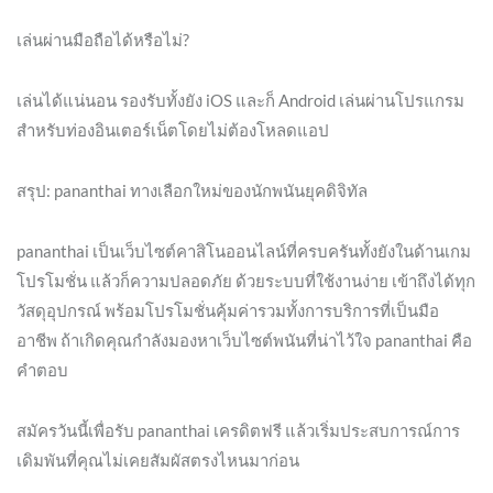
เล่นผ่านมือถือได้หรือไม่?
เล่นได้แน่นอน รองรับทั้งยัง iOS และก็ Android เล่นผ่านโปรแกรม
สำหรับท่องอินเตอร์เน็ตโดยไม่ต้องโหลดแอป
สรุป: pananthai ทางเลือกใหม่ของนักพนันยุคดิจิทัล
pananthai เป็นเว็บไซต์คาสิโนออนไลน์ที่ครบครันทั้งยังในด้านเกม
โปรโมชั่น แล้วก็ความปลอดภัย ด้วยระบบที่ใช้งานง่าย เข้าถึงได้ทุก
วัสดุอุปกรณ์ พร้อมโปรโมชั่นคุ้มค่ารวมทั้งการบริการที่เป็นมือ
อาชีพ ถ้าเกิดคุณกำลังมองหาเว็บไซต์พนันที่น่าไว้ใจ pananthai คือ
คำตอบ
สมัครวันนี้เพื่อรับ pananthai เครดิตฟรี แล้วเริ่มประสบการณ์การ
เดิมพันที่คุณไม่เคยสัมผัสตรงไหนมาก่อน