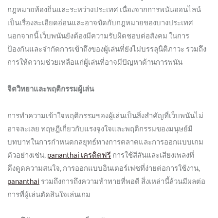
กฎหมายท้องถิ่นและระหว่างประเทศ เนื่องจากการพนันออนไลน์
เป็นเรื่องละเอียดอ่อนและอาจขัดกับกฎหมายของบางประเทศ
นอกจากนี้ เว็บพนันยังต้องมีความรับผิดชอบต่อสังคม ในการ
ป้องกันและจำกัดการเข้าถึงของผู้เล่นที่ยังไม่บรรลุนิติภาวะ รวมถึง
การให้ความช่วยเหลือแก่ผู้เล่นที่อาจมีปัญหาด้านการพนัน
จิตวิทยาและพฤติกรรมผู้เล่น
การทำความเข้าใจพฤติกรรมของผู้เล่นเป็นสิ่งสำคัญที่เว็บพนันไม่
อาจละเลย ทฤษฎีเกี่ยวกับแรงจูงใจและพฤติกรรมของมนุษย์มี
บทบาทในการกำหนดกลยุทธ์ทางการตลาดและการออกแบบเกม
ตัวอย่างเช่น,
pananthai เครดิตฟรี
การใช้สีสันและเสียงเพลงที่
ดึงดูดความสนใจ, การออกแบบอินเตอร์เฟซที่ง่ายต่อการใช้งาน,
pananthai
รวมถึงการถึงความท้าทายที่พอดี สิ่งเหล่านี้ล้วนมีผลต่อ
การที่ผู้เล่นตัดสินใจเล่นเกม