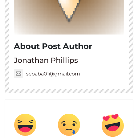
About Post Author
Jonathan Phillips
seoaba01@gmail.com