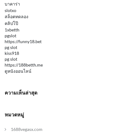
บาคาร่า
slotxo
สล็อตทดลอง
คลิปโป๊
1xbetth
pgslot
https://funny18.bet
pg slot
kiss918
pg slot
https://188betth.me
ดูหนังออนไลน์
ความเห็นล่าสุด
หมวดหมู่
1688vegasx.com