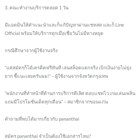
3. คณะทำงานบริการตลอด 1 วัน
มีแอดมินให้คำแนะนำและก็แก้ปัญหาผ่านแชทสด และก็ Line
Official พร้อมให้บริการทุกเมื่อเชื่อวันไม่มีทางหยุด
กรณีศึกษาจากผู้ใช้งานจริง
“แค่สมัครก็ได้เครดิตฟรีทันที เล่นสล็อตแตกจริง เบิกเงินง่ายไม่ยุ่ง
ยาก ชี้แนะเลยครับผม!” – ผู้ใช้งานจากจังหวัดกรุงเทพ
“พนักงานที่ทำหน้าที่ด้านการบริการดีเลิศ ตอบแชทไว เกมเล่นเพลิน
แถมมีโปรโมชั่นเด็ดทุกเดือน” – สมาชิกจากขอนแก่น
คำถามที่พบได้มากเกี่ยวกับ pananthai
สมัคร pananthai จำเป็นต้องใช้เอกสารไหม?