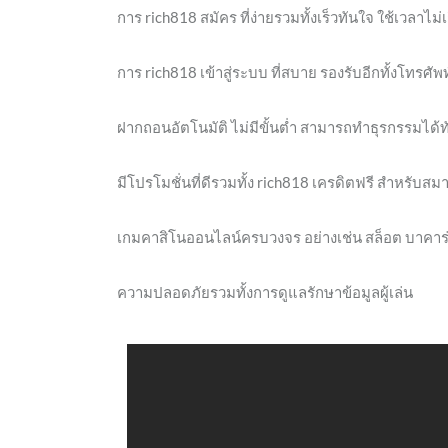
การ rich818 สมัคร ที่ง่ายรวมทั้งเร็วทันใจ ใช้เวลาไม่เ
การ rich818 เข้าสู่ระบบ ที่สบาย รองรับอีกทั้งโทรศัพ
ฝากถอนอัตโนมัติ ไม่มีขั้นต่ำ สามารถทำธุรกรรมได้ท
มีโปรโมชั่นที่ดีรวมทั้ง rich818 เครดิตฟรี สำหรับสม
เกมคาสิโนออนไลน์ครบวงจร อย่างเช่น สล็อต บาคาร่
ความปลอดภัยรวมทั้งการดูแลรักษาข้อมูลผู้เล่น