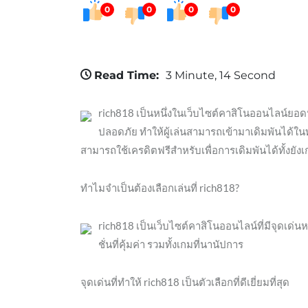
0
0
0
0
Read Time:
3 Minute, 14 Second
rich818 เป็นหนึ่งในเว็บไซต์คาสิโนออนไลน์ยอด
ปลอดภัย ทำให้ผู้เล่นสามารถเข้ามาเดิมพันได้ในทันท
สามารถใช้เครดิตฟรีสำหรับเพื่อการเดิมพันได้ทั้งยัง
ทำไมจำเป็นต้องเลือกเล่นที่ rich818?
rich818 เป็นเว็บไซต์คาสิโนออนไลน์ที่มีจุดเด่นหล
ชั่นที่คุ้มค่า รวมทั้งเกมที่นานัปการ
จุดเด่นที่ทำให้ rich818 เป็นตัวเลือกที่ดีเยี่ยมที่สุด