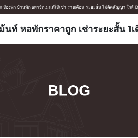
งพัก บ้านพัก อพาร์ทเมนท์ให้เช่า รายเดือน ระยะสั้น ไม่ติดสัญญา ใกล้ 
้นท์ หอพักราคาถูก เช่าระยะสั้น 1เ
BLOG