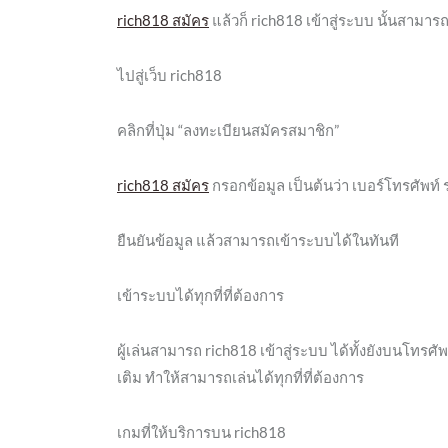
rich818 สมัคร
แล้วก็ rich818 เข้าสู่ระบบ นั้นสามา
ไปสู่เว็บ rich818
คลิกที่ปุ่ม “ลงทะเบียนสมัครสมาชิก”
rich818 สมัคร
กรอกข้อมูล เป็นต้นว่า เบอร์โทรศัพท์
ยืนยันข้อมูล แล้วสามารถเข้าระบบได้ในทันที
เข้าระบบได้ทุกที่ที่ต้องการ
ผู้เล่นสามารถ rich818 เข้าสู่ระบบ ได้ทั้งยังบนโทรศ
เติม ทำให้สามารถเล่นได้ทุกที่ที่ต้องการ
เกมที่ให้บริการบน rich818