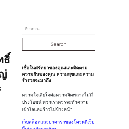
Search
ธิ์
เชื่อในศรัทธาของคุณและติดตาม
ญ่
ความฝันของคุณ ความสุขและความ
ร่ำรวยจะมาถึง
ะ
ความใจเสียใจต่อความผิดพลาดไม่มี
ประโยชน์ พวกเราควรจะทำความ
เข้าใจและก้าวไปข้างหน้า
เว็บสล็อตและบาคาร่าของโครตดีเว็บ