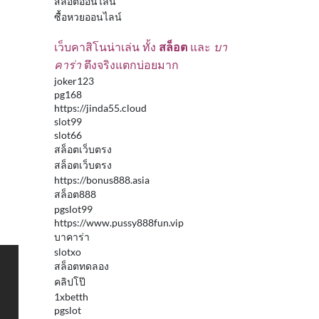
สล็อตออนไลน์
ซื้อหวยออนไลน์
เว็บคาสิโนน่าเล่น ทั้ง
สล็อต
และ
บา
คาร่า
ตึงจริงแตกบ่อยมาก
joker123
pg168
https://jinda55.cloud
slot99
slot66
สล็อตเว็บตรง
สล็อตเว็บตรง
https://bonus888.asia
สล็อต888
pgslot99
https://www.pussy888fun.vip
บาคาร่า
slotxo
สล็อตทดลอง
คลิปโป๊
1xbetth
pgslot