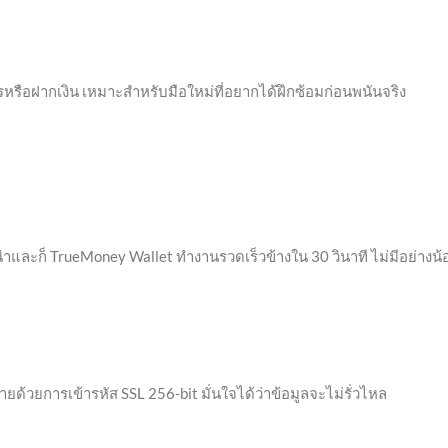
รหรือฝากเงิน เหมาะสำหรับมือใหม่ที่อยากได้ฝึกซ้อมก่อนพนันจริง
ละก็ TrueMoney Wallet ทำงานรวดเร็วข้างใน 30 วินาที ไม่มีอย่างน้
ายด้วยการเข้ารหัส SSL 256-bit มั่นใจได้ว่าข้อมูลจะไม่รั่วไหล