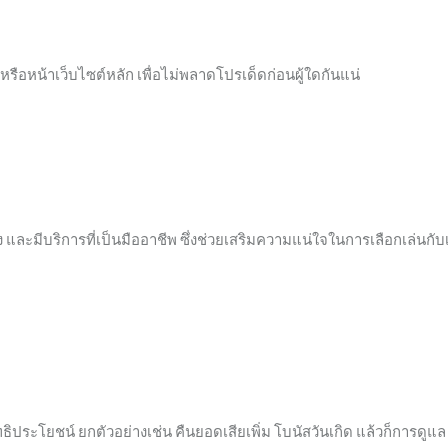
รือหน้าเว็บไซต์หลัก เพื่อไม่พลาดโปรเด็ดก่อนผู้ใดกันแน่
และมีบริการที่เป็นมืออาชีพ ซึ่งช่วยเสริมความแน่ใจในการเลือกเล่นกับเ
ธิประโยชน์ ยกตัวอย่างเช่น คืนยอดเสียเพิ่ม โบนัสวันเกิด แล้วก็การดูแล