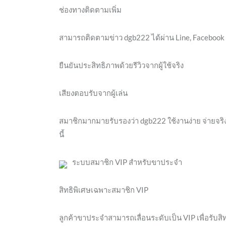
ช่องทางติดตามเพิ่ม
สามารถติดตามข่าว dgb222 ได้ผ่าน Line, Facebook ห
ยืนยันประสิทธิภาพด้วยรีวิวจากผู้ใช้จริง
เสียงตอบรับจากผู้เล่น
สมาชิกมากมายรับรองว่า dgb222 ใช้งานง่าย จ่ายจริง 
นี้
ระบบสมาชิก VIP สำหรับขาประจำ
สิทธิพิเศษเฉพาะสมาชิก VIP
ลูกค้าขาประจำสามารถเลื่อนระดับเป็น VIP เพื่อรับสิท