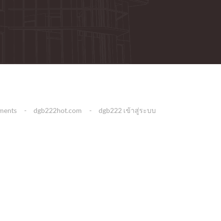
ments
dgb222hot.com
dgb222 เข้าสู่ระบบ