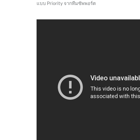
แบบ Priority จากทีมซัพพอร์ต