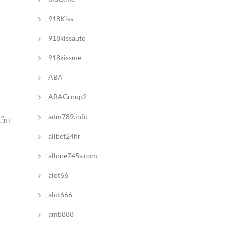
918Kiss
918kissauto
918kissme
ABA
ABAGroup2
adm789.info
ว็บ
allbet24hr
allone745s.com
alot66
alot666
amb888