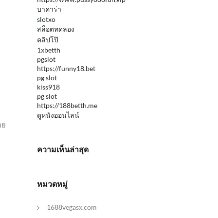
บาคาร่า
slotxo
สล็อตทดลอง
คลิปโป๊
1xbetth
pgslot
https://funny18.bet
pg slot
kiss918
pg slot
https://188betth.me
ดูหนังออนไลน์
อย
ความเห็นล่าสุด
หมวดหมู่
1688vegasx.com