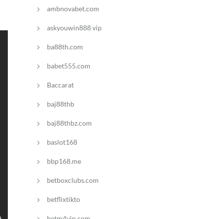
ambnovabet.com
askyouwin888 vip
ba88th.com
babet555.com
Baccarat
baj88thb
baj88thbz.com
baslot168
bbp168.me
betboxclubs.com
betflixtikto
betm4vip.com