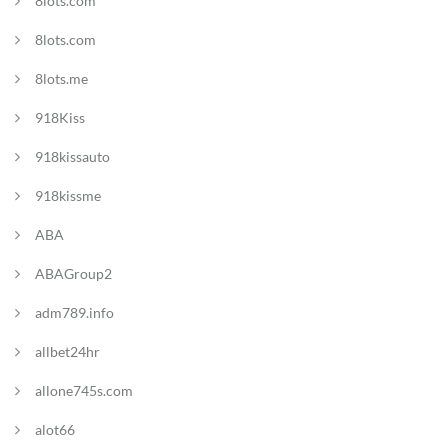
8lots.com
8lots.com
8lots.me
918Kiss
918kissauto
918kissme
ABA
ABAGroup2
adm789.info
allbet24hr
allone745s.com
alot66