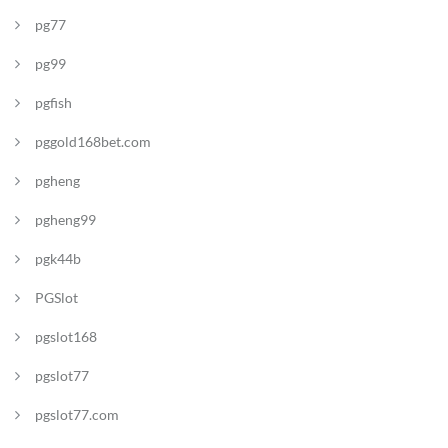
pg77
pg99
pgfish
pggold168bet.com
pgheng
pgheng99
pgk44b
PGSlot
pgslot168
pgslot77
pgslot77.com