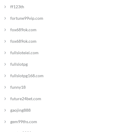
ff123th
fortune99vip.com
fox689ok.com
fox689ok.com
fullsloteiei.com
fullslotpg
fullslotpg168.com
funny18
future24bet.com
gaojing888
gem99ths.com