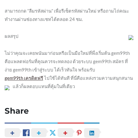
สามารถกด “ลืมรหัสผ่าน” เพื่อรีเซ็ตรหัสผ่านใหม่ หรือถามไถ่คณะ
ทำงานผ่านช่องทางแชทได้ตลอด 24 ชม.
ผลสรุป
ไม่ว่าคุณจะเคยพนันมาก่อนหรือเป็นมือใหม่ที่พึ่งเริ่มต้น gem99th
คือแพลตฟอร์มที่คุณควรจะทดลอง ด้วยระบบ gem99th สมัคร ที่
ง่าย gem99th เข้าสู่ระบบ ได้เร็วทันใจ พร้อมรับ
gem99th เครดิตฟรี
ไปใช้ได้ทันที ที่นี่คือแหล่งรวมความสนุกสนาน
แล้วก็ผลตอบแทนที่คุ้มในที่เดียว
Share