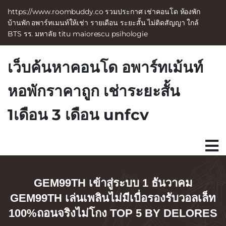
https://www.roombuddy.co รวมประกาศ เช่าคอนโด ห้องพัก
บ้านพัก อพาร์ทเมนท์ให้เช่า รายเดือน ระยะสั้น ไม่ติดสัญญา ใกล้
BTS รร. มหาลัย titu maiorescu psihologie
S
k
เว็บค้นหาคอนโด อพาร์ทเม้นท์
i
p
หอพักราคาถูก เช่าระยะสั้น
t
o
c
1เดือน 3 เดือน unfcv
o
n
t
e
n
t
GEM99TH เข้าสู่ระบบ 1 ธันวาคม
GEM99TH เล่นเพลินไม่มีเบื่อรองรับวอลเล็ท
100%ถอนจริงไม่โกง TOP 5 BY DELORES