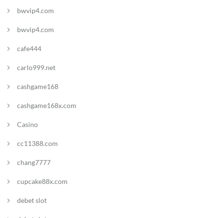
bwvip4.com
bwvip4.com
cafe444
carlo999.net
cashgame168
cashgame168x.com
Casino
cc11388.com
chang7777
cupcake88x.com
debet slot