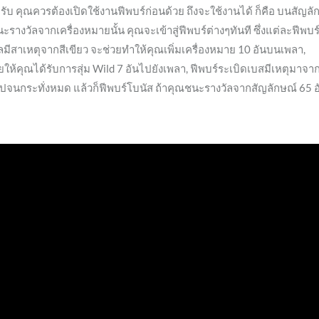
รับ คุณควรต้องเปิดใช้งานฟีพบร์ก่อนด้วย ถึงจะใช้งานได้ ก็คือ บนสัญลั
ะรางวัลจากเครื่องหมายนั้น คุณจะเข้าสู่ฟีพบร์ต่างๆทันที ซึ่งแต่ละฟีพบร
มีสาเหตุจากสีเขียว จะช่วยทำให้คุณเพิ่มเครื่องหมาย 10 อันบนเพลา,
ให้คุณได้รับการสุ่ม Wild 7 อันไปยังเพลา, ฟีพบร์ระเบิดเบสมีเหตุมาจาก
กไปจนกระทั่งหมด แล้วก็ฟีพบร์โบนัส ถ้าคุณชนะรางวัลจากสัญลักษณ์ 65 อั