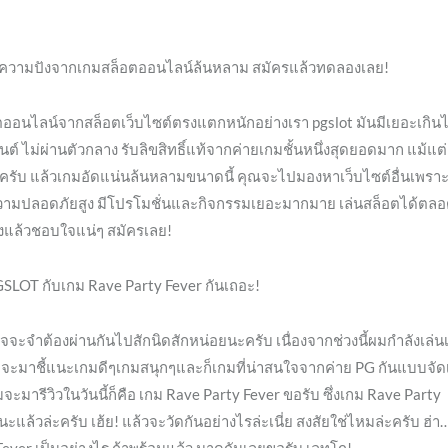
ความปังจากเกมสล็อตออนไลน์ล้นหลาม สมัครแล้วทดลองเลย!
็อตออนไลน์จากสล็อตเว็บไซต์ตรงแตกหนักอย่างเรา pgslot มันมีเยอะเกิน
่นต์ ไม่ผ่านตัวกลาง รับลิขสิทธิ์แท้จากค่ายเกมชั้นหนึ่งสุดยอดมาก แม้แต
ครับ แล้วเกมอัดแน่นล้นหลามขนาดนี้ คุณจะไปมองหาเว็บไซต์อื่นเพรา
้งความปลอดภัยสูง มีโปรโมชั่นและกิจกรรมเยอะมากมาย เล่นสล็อตได้ตลอ
องแล้วชอบใจแน่ๆ สมัครเลย!
SLOT กับเกม Rave Party Fever กันเถอะ!
ะจำต้องผ่านกันไปสักนิดสักหน่อยนะครับ เนื่องจากช่วงนี้ผมกำลังเล่น
ะมาชี้แนะเกมดีๆเกมสนุกๆและก็เกมที่น่าสนใจจากค่าย PG กันแบบจัด
ผมจะมารีวิวในวันนี้ก็คือ เกม Rave Party Fever ขอรับ ซึ่งเกม Rave Party
ะแล้วล่ะครับ เฮ้ย! แล้วจะวัดกันอย่างไรล่ะเนี่ย สงสัยใช่ไหมล่ะครับ ฮ่า…