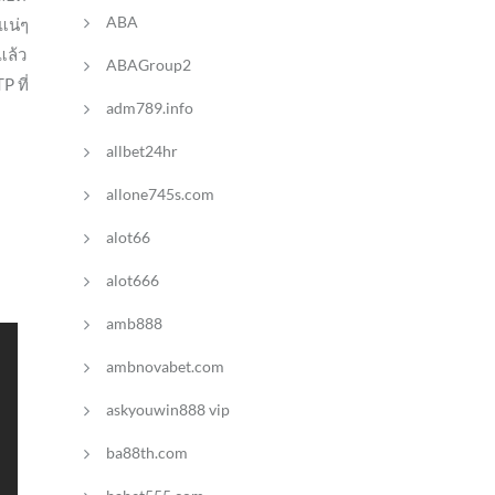
ABA
แน่ๆ
แล้ว
ABAGroup2
 ที่
adm789.info
allbet24hr
allone745s.com
alot66
alot666
amb888
ambnovabet.com
askyouwin888 vip
ba88th.com