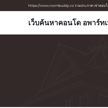
https://www.roombuddy.co รวมประกาศ เช่าคอนโด ห้อ
S
k
เว็บค้นหาคอนโด อพาร์ทเม
i
p
t
o
c
o
n
t
e
n
t