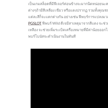
เป็นเกมสล็อตที่มีฟีเจอร์ค่อนข้างจะมากนิดหน่อยนะค
ต่างๆถ้ามีสีเหลือง เขียว หรือแดงปรากฏ รวมทั้งคุณชน
แต่ละสีก็จะแตกต่างกัน อย่างเช่น ฟีพบร์การแปลงมวล
PGSLOT
ฟีพบร์ Wild ดีเจมีสาเหตุมาจากสีแดง จะช่วย
เหลือง จะช่วยเพิ่มระเบิดเครื่องหมายที่มีค่าน้อยออ
พบร์โบนัสจะดำเนินงานในทันที