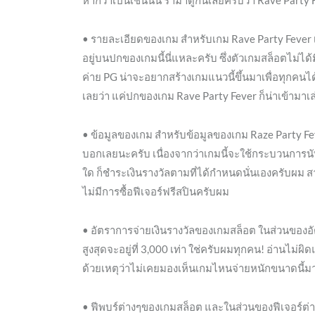
หากว่าเป็นเช่นนั้น รามาดูกันเลยครับว่า Rave Party
• รายละเอียดของเกม สำหรับเกม Rave Party Fever 
อยู่บนปกของเกมนี้นี่แหละครับ ซึ่งตัวเกมสล็อตไม่ได
ค่าย PG น่าจะอยากสร้างเกมแนวนี้ขึ้นมาเพื่อทุกคนไ
เลยว่า แค่ปกของเกม Rave Party Fever ก็น่าเข้ามาเ
• ข้อมูลของเกม สำหรับข้อมูลของเกม Raze Party Fe
บอกเลยนะครับ เนื่องจากว่าเกมนี้จะใช้กระบวนการน
ใด ก็ชำระเงินรางวัลตามที่ได้กำหนดนั่นเองครับผม สา
ไม่มีการซื้อฟีเจอร์ฟรีสปินครับผม
• อัตราการจ่ายเงินรางวัลของเกมสล็อต ในส่วนของอั
สูงสุดจะอยู่ที่ 3,000 เท่า ใช่ครับผมทุกคน! อ่านไ
ด้วยเหตุว่าไม่เคยมองเห็นเกมไหนจ่ายหนักขนาดนี้ม
• ฟีพบร์ต่างๆของเกมสล็อต และในส่วนของฟีเจอร์ต่าง