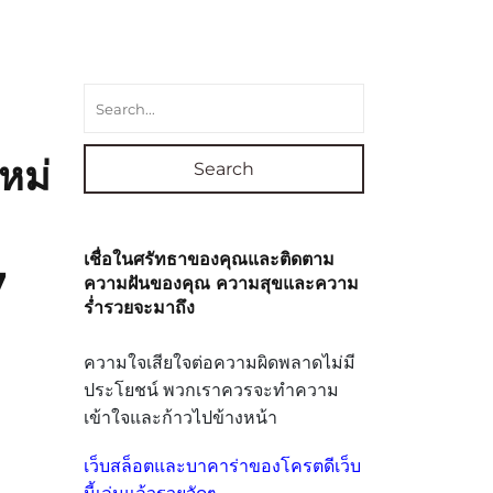
หม่
Search
เชื่อในศรัทธาของคุณและติดตาม
7
ความฝันของคุณ ความสุขและความ
ร่ำรวยจะมาถึง
ความใจเสียใจต่อความผิดพลาดไม่มี
ประโยชน์ พวกเราควรจะทำความ
เข้าใจและก้าวไปข้างหน้า
เว็บสล็อตและบาคาร่าของโครตดีเว็บ