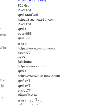
นี้เล่นแล้วรวยจัดๆ
918kiss
joker123
ดูหนังออนไลน์
https://sagame168th.com
joker123
ไป
ดูหนัง
pussy888
่ค่าย
พุซซี่888
ะ
บาคาร่า
ดวัน
https://www.pgslot.movie
pgslot77
pg99
fullslotpg
https://live22slot.fun
ดูหนัง
https://www.ilike-movie.com
เกม
ดูหนังฟรี
ดูหนังฟรี
เต็ม
pgslot77
สล็อตเว็บตรง
 ถ้า
บาคาร่าออนไลน์