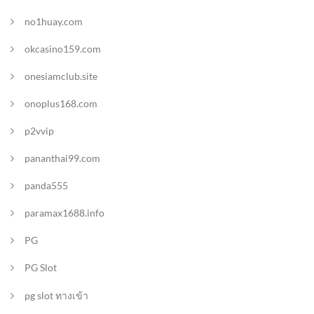
no1huay.com
okcasino159.com
onesiamclub.site
onoplus168.com
p2vvip
pananthai99.com
panda555
paramax1688.info
PG
PG Slot
pg slot ทางเข้า