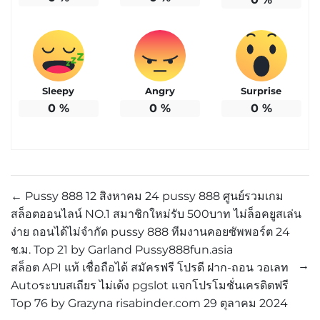
Sleepy
Angry
Surprise
0
%
0
%
0
%
←
Pussy 888 12 สิงหาคม 24 pussy 888 ศูนย์รวมเกม
สล็อตออนไลน์ NO.1 สมาชิกใหม่รับ 500บาท ไม่ล็อคยูสเล่น
ง่าย ถอนได้ไม่จำกัด pussy 888 ทีมงานคอยซัพพอร์ต 24
ช.ม. Top 21 by Garland Pussy888fun.asia
→
สล็อต API แท้ เชื่อถือได้ สมัครฟรี โปรดี ฝาก-ถอน วอเลท
Autoระบบสเถียร ไม่เด้ง pgslot แจกโปรโมชั่นเครดิตฟรี
Top 76 by Grazyna risabinder.com 29 ตุลาคม 2024