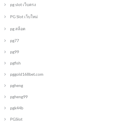
pg slot เว็บตรง
PG Slot เว็บใหม่
pg สล็อต
pg77
pg99
pgfish
pggold168bet.com
pgheng
pgheng99
pgk44b
PGSlot