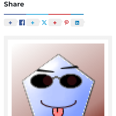
Share