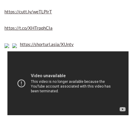
https://cutt.ly/weTLPlrT
https://t.co/XHTrpqhCIa
https://shorturl.asia/XUntv