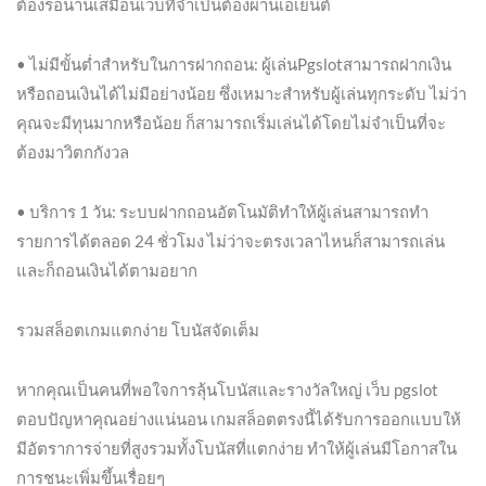
ต้องรอนานเสมือนเว็บที่จำเป็นต้องผ่านเอเย่นต์
• ไม่มีขั้นต่ำสำหรับในการฝากถอน: ผู้เล่นPgslotสามารถฝากเงิน
หรือถอนเงินได้ไม่มีอย่างน้อย ซึ่งเหมาะสำหรับผู้เล่นทุกระดับ ไม่ว่า
คุณจะมีทุนมากหรือน้อย ก็สามารถเริ่มเล่นได้โดยไม่จำเป็นที่จะ
ต้องมาวิตกกังวล
• บริการ 1 วัน: ระบบฝากถอนอัตโนมัติทำให้ผู้เล่นสามารถทำ
รายการได้ตลอด 24 ชั่วโมง ไม่ว่าจะตรงเวลาไหนก็สามารถเล่น
และก็ถอนเงินได้ตามอยาก
รวมสล็อตเกมแตกง่าย โบนัสจัดเต็ม
หากคุณเป็นคนที่พอใจการลุ้นโบนัสและรางวัลใหญ่ เว็บ pgslot
ตอบปัญหาคุณอย่างแน่นอน เกมสล็อตตรงนี้ได้รับการออกแบบให้
มีอัตราการจ่ายที่สูงรวมทั้งโบนัสที่แตกง่าย ทำให้ผู้เล่นมีโอกาสใน
การชนะเพิ่มขึ้นเรื่อยๆ