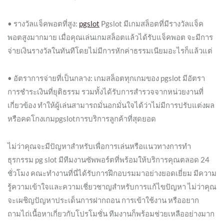
• รางวัลแจ็คพอตที่สูง:
pgslot
Pgslot มีเกมสล็อตที่มีรางวัลแจ็ค
พอตสูงมากมาย เมื่อคุณเล่นเกมสล็อตแล้วได้รับแจ็คพอต จะมีการ
จ่ายเงินรางวัลในทันทีโดยไม่มีการหักค่าธรรมเนียมอะไรก็แล้วแต่
• อัตราการจ่ายที่เป็นกลาง: เกมสล็อตทุกเกมของ pgslot มีอัตรา
การชำระเงินที่ยุติธรรม รวมทั้งได้รับการสำรวจจากหน่วยงานที่
เกี่ยวข้อง ทำให้ผู้เล่นสามารถมั่นอกมั่นใจได้ว่าไม่มีการปรับแต่งผล
หรือคดโกงเกมpgslotการบริการลูกค้าที่สุดยอด
ไม่ว่าคุณจะมีปัญหาสำหรับเพื่อการเล่นหรือแนวทางการทำ
ธุรกรรม pg slot มีทีมงานซัพพอร์ตที่พร้อมให้บริการคุณตลอด 24
ชั่วโมง คณะทำงานที่นี่ได้รับการฝึกอบรมมาอย่างยอดเยี่ยม มีความ
รู้ความเข้าใจและความเชี่ยวชาญสำหรับการแก้ไขปัญหา ไม่ว่าคุณ
จะเผชิญปัญหาประเด็นการฝากถอน การเข้าใช้งาน หรืออยาก
ถามไถ่เนื้อหาเกี่ยวกับโปรโมชั่น ทีมงานก็พร้อมช่วยเหลืออย่างมาก