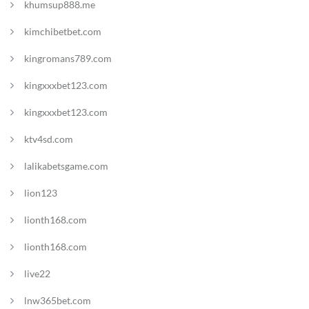
khumsup888.me
kimchibetbet.com
kingromans789.com
kingxxxbet123.com
kingxxxbet123.com
ktv4sd.com
lalikabetsgame.com
lion123
lionth168.com
lionth168.com
live22
lnw365bet.com