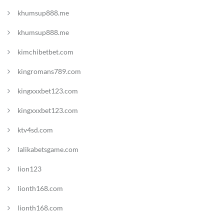
khumsup888.me
khumsup888.me
kimchibetbet.com
kingromans789.com
kingxxxbet123.com
kingxxxbet123.com
ktv4sd.com
lalikabetsgame.com
lion123
lionth168.com
lionth168.com