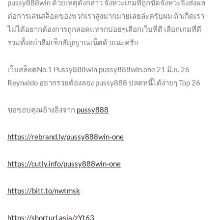
pussy888win ด้วยเหตุดังกล่าว จังหวะเกมที่ถูกขัดจังหวะจึงส่งผล
ต่อการเล่นสล็อตของพวกเราสูงมากมายเลยล่ะครับผม ถ้าเกิดเรา
ไม่ได้อยากต้องการถูกสอดแทรกบ่อยๆเลือกเว็บที่ดี เลือกเกมที่ดี
รวมทั้งอย่าลืมเช็กสัญญาณเน็ตด้วยนะครับ
เว็บสล็อตNo.1 Pussy888win pussy888win.one 21 มิ.ย. 26
Reynaldo อยากรวยต้องลอง pussy888 ปลดหนี้ได้ง่ายๆ Top 26
ขอขอบคุณอ้างอิงจาก
pussy888
https://rebrand.ly/pussy888win-one
https://cutly.info/pussy888win-one
https://bitt.to/nwtmsk
https://shorturl.asia/zYt63