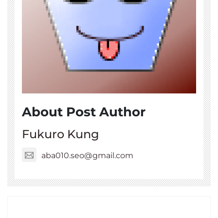
About Post Author
Fukuro Kung
aba010.seo@gmail.com