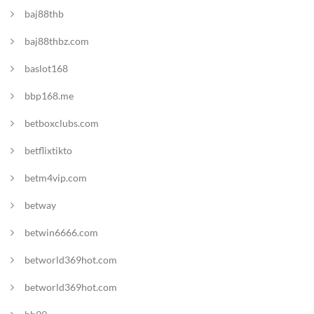
baj88thb
baj88thbz.com
baslot168
bbp168.me
betboxclubs.com
betflixtikto
betm4vip.com
betway
betwin6666.com
betworld369hot.com
betworld369hot.com