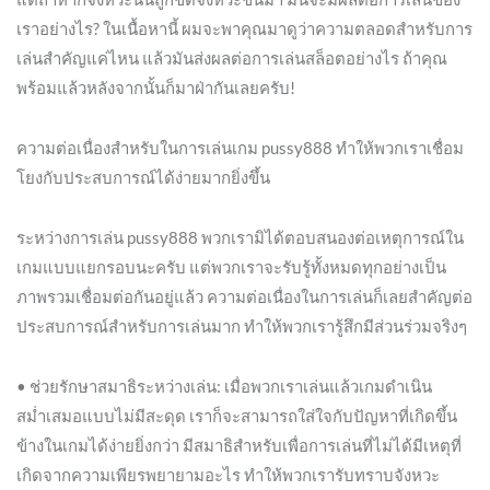
เราอย่างไร? ในเนื้อหานี้ ผมจะพาคุณมาดูว่าความตลอดสำหรับการ
เล่นสำคัญแค่ไหน แล้วมันส่งผลต่อการเล่นสล็อตอย่างไร ถ้าคุณ
พร้อมแล้วหลังจากนั้นก็มาฝ่ากันเลยครับ!
ความต่อเนื่องสำหรับในการเล่นเกม pussy888 ทำให้พวกเราเชื่อม
โยงกับประสบการณ์ได้ง่ายมากยิ่งขึ้น
ระหว่างการเล่น pussy888 พวกเรามิได้ตอบสนองต่อเหตุการณ์ใน
เกมแบบแยกรอบนะครับ แต่พวกเราจะรับรู้ทั้งหมดทุกอย่างเป็น
ภาพรวมเชื่อมต่อกันอยู่แล้ว ความต่อเนื่องในการเล่นก็เลยสำคัญต่อ
ประสบการณ์สำหรับการเล่นมาก ทำให้พวกเรารู้สึกมีส่วนร่วมจริงๆ
• ช่วยรักษาสมาธิระหว่างเล่น: เมื่อพวกเราเล่นแล้วเกมดำเนิน
สม่ำเสมอแบบไม่มีสะดุด เราก็จะสามารถใส่ใจกับปัญหาที่เกิดขึ้น
ข้างในเกมได้ง่ายยิ่งกว่า มีสมาธิสำหรับเพื่อการเล่นที่ไม่ได้มีเหตุที่
เกิดจากความเพียรพยายามอะไร ทำให้พวกเรารับทราบจังหวะ