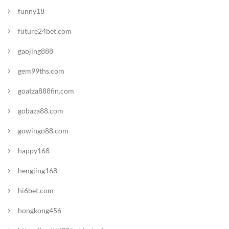
funny18
future24bet.com
gaojing888
gem99ths.com
goatza888fin.com
gobaza88.com
gowingo88.com
happy168
hengjing168
hi6bet.com
hongkong456