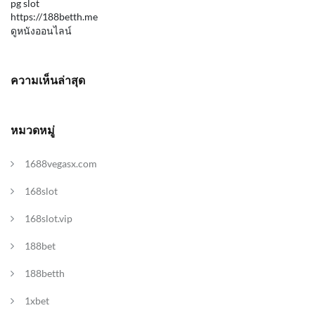
pg slot
https://188betth.me
ดูหนังออนไลน์
ความเห็นล่าสุด
หมวดหมู่
1688vegasx.com
168slot
168slot.vip
188bet
188betth
1xbet