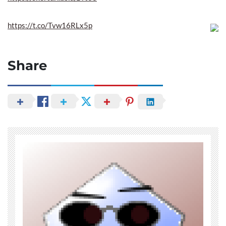
https://t.co/Tvw16RLx5p
Share