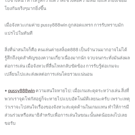
ไปข้างหน้า ทำให้รู้สึกว่าแต่ว่าละช่วงสื่อความหมายแล้วก็ยังเชื่อม
โยงกันจริงๆมากยิ่งขึ้น
เมื่อจังหวะเกมค่าย pussy888win ถูกสอดแทรก การรับทราบมัก
แปรไปในทันที
สิ่งที่น่าสนใจก็คือ คนเล่นค่ายสล็อต888 เป็นจำนวนมากอาจไม่ได้
รู้สึกถึงจุดสำคัญของความเกี่ยวเนื่องมากนัก จวบจนกระทั่งมันส่งผล
ต่อการเล่น เมื่อจังหวะที่ลื่นไหลกลับขัดข้อง การรับรู้ต่อเกมจะ
เปลี่ยนไปและส่งผลต่อการเล่นโดยรวมแน่นอน
•
pussy888win
ความสนใจหายไป: เมื่อเกมสะดุดระหว่างเล่น สิ่งที่
พวกเราจุดโฟกัสอยู่ก็จะหายไปแบบอัตโนมัติเลยนะครับ เพราะเหตุ
ว่าเราจะไปสนใจเรื่องของจังหวะสะดุดด้านในเกมแทน ทำให้การมี
ส่วนร่วมหรือสมาธิสำหรับเพื่อการเล่นในขณะนั้นลดน้อยลงไปเลย
ขอรับ