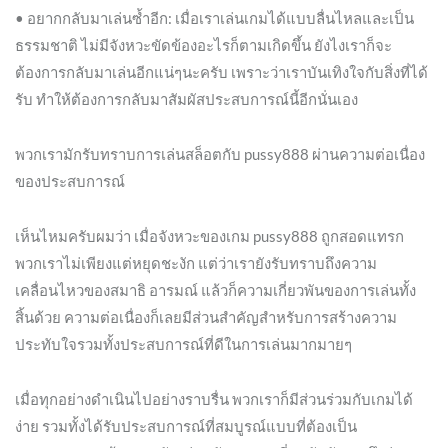
• อยากกลับมาเล่นซ้ำอีก: เมื่อเราเล่นเกมได้แบบลื่นไหลและเป็น
ธรรมชาติ ไม่มีจังหวะขัดข้องอะไรก็ตามเกิดขึ้น ยังไงเราก็จะ
ต้องการกลับมาเล่นอีกแน่ๆนะครับ เพราะว่าเราบันเทิงใจกับสิ่งที่ได้
รับ ทำให้ต้องการกลับมาสัมผัสประสบการณ์นี้อีกนั่นเอง
พวกเรามักรับทราบการเล่นสล็อตกับ pussy888 ผ่านความต่อเนื่อง
ของประสบการณ์
เห็นไหมครับผมว่า เมื่อจังหวะของเกม pussy888 ถูกสอดแทรก
พวกเราไม่เพียงแต่หยุดชะงัก แต่ว่าเรายังรับทราบถึงความ
เคลื่อนไหวของสมาธิ อารมณ์ แล้วก็ความเกี่ยวพันของการเล่นทั้ง
สิ้นด้วย ความต่อเนื่องก็เลยมีส่วนสำคัญสำหรับการสร้างความ
ประทับใจรวมทั้งประสบการณ์ที่ดีในการเล่นมากมายๆ
เมื่อทุกอย่างดำเนินไปอย่างราบรื่น พวกเราก็มีส่วนร่วมกับเกมได้
ง่าย รวมทั้งได้รับประสบการณ์ที่สมบูรณ์แบบที่ต้องเป็น