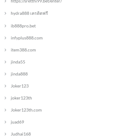
https://sretthi99.bet/enter/
hydra888 เครดิตฟรี
ib888pro.bet
infyplus888.com
item388.com
jinda55
jinda888
Joker123
joker123th
Joker123th.com
juad69
Judhai168