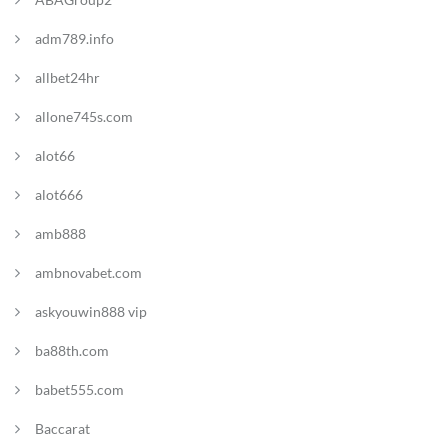
adm789.info
allbet24hr
allone745s.com
alot66
alot666
amb888
ambnovabet.com
askyouwin888 vip
ba88th.com
babet555.com
Baccarat