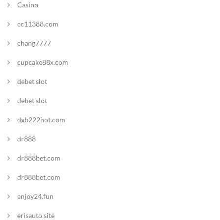
Casino
cc11388.com
chang7777
cupcake88x.com
debet slot
debet slot
dgb222hot.com
dr888
dr888bet.com
dr888bet.com
enjoy24.fun
erisauto.site