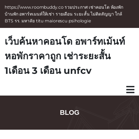
https://www.roombuddy.co รวมประกาศ เช่าคอนโด ห้องพัก
บ้านพัก อพาร์ทเมนท์ให้เช่า รายเดือน ระยะสั้น ไม่ติดสัญญา ใกล้
BTS รร. มหาลัย titu maiorescu psihologie
S
k
เว็บค้นหาคอนโด อพาร์ทเม้นท์
i
p
หอพักราคาถูก เช่าระยะสั้น
t
o
c
1เดือน 3 เดือน unfcv
o
n
t
e
n
t
BLOG