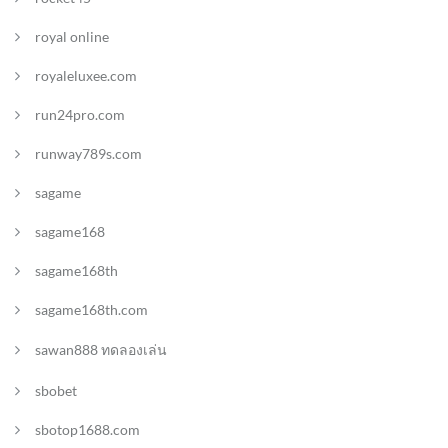
royal online
royaleluxee.com
run24pro.com
runway789s.com
sagame
sagame168
sagame168th
sagame168th.com
sawan888 ทดลองเล่น
sbobet
sbotop1688.com