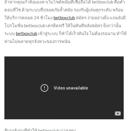
ถ้าหากคุณกำลังมองหาเว็บไซต์พนันที่เชื่อถือได้ betboxclub คือคำ
ตอบที่ใช่ ด้วยระบบที่ปลอดภัยล้ำสมัย รองรับผู้เล่นทุกระดับ พร้อม
ให้บริการตลอด 24 ชั่วโมง
betboxclub
สมัคร ง่ายอย่างยิ่ง แถมยังมี
โปรโมชั่น betboxclub เครดิตฟรี ให้ในทันทีหลังสมัคร ยิ่งกว่านั้น
ระบบ
betboxclub
เข้าสู่ระบบ ก็ทำได้เร็วทันใจ ไม่ต้องรอนาน ทำให้
ท่านไม่พลาดทุกจังหวะของการพนัน
ฟีเจอร์เด่นที่ทำให้ betboxclub น่าลงทุน