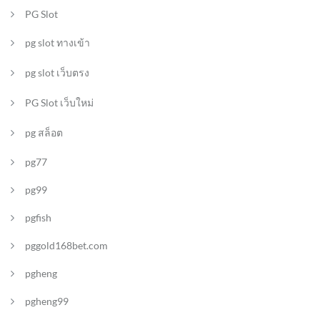
PG Slot
pg slot ทางเข้า
pg slot เว็บตรง
PG Slot เว็บใหม่
pg สล็อต
pg77
pg99
pgfish
pggold168bet.com
pgheng
pgheng99