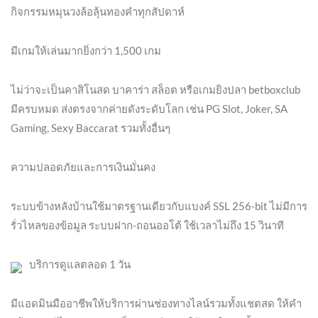
กิจกรรมหมุนวงล้อลุ้นทองคำทุกสัปดาห์
มีเกมให้เล่นมากยิ่งกว่า 1,500 เกม
ไม่ว่าจะเป็นคาสิโนสด บาคาร่า สล็อต หรือเกมยิงปลา betboxclub
มีครบหมด ส่งตรงจากค่ายดังระดับโลก เช่น PG Slot, Joker, SA
Gaming, Sexy Baccarat รวมทั้งอื่นๆ
ความปลอดภัยและการเงินมั่นคง
ระบบข้างหลังบ้านใช้มาตรฐานเดียวกับแบงค์ SSL 256-bit ไม่มีการ
รั่วไหลของข้อมูล ระบบฝาก-ถอนออโต้ ใช้เวลาไม่ถึง 15 วินาที
บริการดูแลตลอด 1 วัน
มีแอดมินมืออาชีพให้บริการผ่านช่องทางไลน์รวมทั้งแชตสด ให้คำ