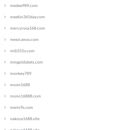
medee989.com
meekin365day.com
mercyrosa168.com
mexicanoo.com
mib555s.com
mmgoldsbets.com
monkey789
mono1688
mono16888.com
mwin9s.com
nakoya1688.site
nakoya1688.site