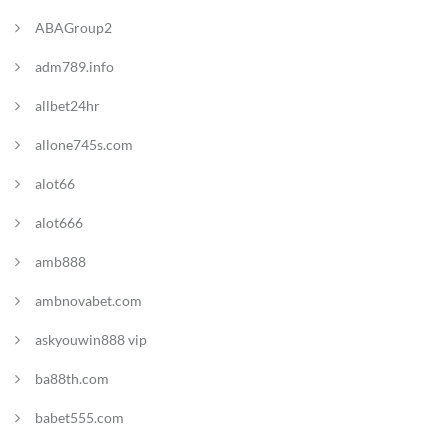
ABAGroup2
adm789.info
allbet24hr
allone745s.com
alot66
alot666
amb888
ambnovabet.com
askyouwin888 vip
ba88th.com
babet555.com