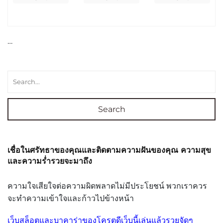
…
Search
เชื่อในศรัทธาของคุณและติดตามความฝันของคุณ ความสุข
และความร่ำรวยจะมาถึง
ความใจเสียใจต่อความผิดพลาดไม่มีประโยชน์ พวกเราควร
จะทำความเข้าใจและก้าวไปข้างหน้า
เว็บสล็อตและบาคาร่าของโครตดีเว็บนี้เล่นแล้วรวยจัดๆ