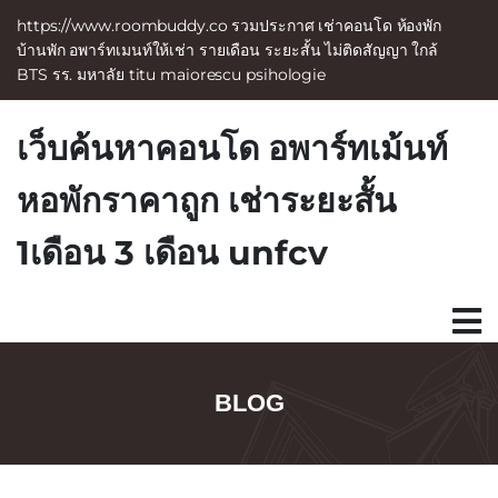
https://www.roombuddy.co รวมประกาศ เช่าคอนโด ห้องพัก
บ้านพัก อพาร์ทเมนท์ให้เช่า รายเดือน ระยะสั้น ไม่ติดสัญญา ใกล้
BTS รร. มหาลัย titu maiorescu psihologie
S
k
เว็บค้นหาคอนโด อพาร์ทเม้นท์
i
p
หอพักราคาถูก เช่าระยะสั้น
t
o
c
1เดือน 3 เดือน unfcv
o
n
t
e
n
t
BLOG