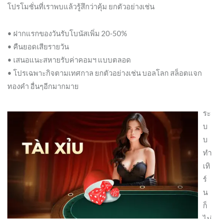
โปรโมชั่นที่เราพบแล้วรู้สึกว่าคุ้ม ยกตัวอย่างเช่น
• ฝากแรกของวันรับโบนัสเพิ่ม 20-50%
• คืนยอดเสียรายวัน
• เสนอแนะสหายรับค่าคอมฯ แบบตลอด
• โปรเฉพาะกิจตามเทศกาล ยกตัวอย่างเช่น บอลโลก สล็อตแจก
ทองคำ อื่นๆอีกมากมาย
ระ
บ
บ
ทำ
เทิ
ร์
น
ก็
ไม่