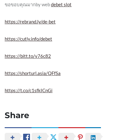
ขอขอบคุณมากby web
debet slot
https://rebrand.ly/de-bet
https://cutly.info/debet
https://bitt.to/v76c82
https://shorturl.asia/QFfSa
https://t.co/c1sfkICnGi
Share