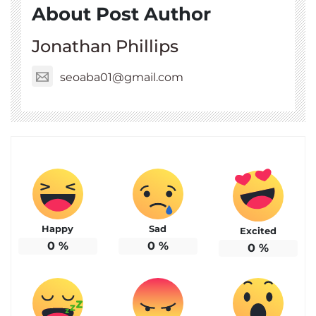
About Post Author
Jonathan Phillips
seoaba01@gmail.com
Happy
Sad
Excited
0
%
0
%
0
%