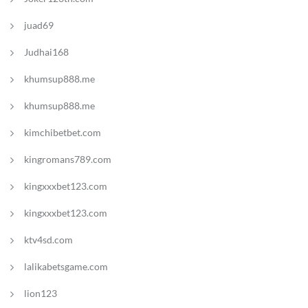
juad69
Judhai168
khumsup888.me
khumsup888.me
kimchibetbet.com
kingromans789.com
kingxxxbet123.com
kingxxxbet123.com
ktv4sd.com
lalikabetsgame.com
lion123