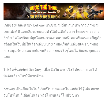
เกมของแต่ละค่ายที่ betway นำเข้ามามีธีมนานาประการ ภาพงาม
เอฟเฟกต์ดี และเสียงประกอบทำให้บันเทิงใจมาก โดยเฉพาะอย่าง
ยิ่งถ้าเกิดใครกันแน่ถูกใจเกมภาพงามแบบอนิเมะ หรือแนวเผชิญภัย
สล็อตในเว็บนี้มีให้เลือกเพียบ บางเกมยังเริ่มต้นเพียงแต่ 1 บาทต่อ
การหมุน จัดว่าเหมาะกับคนที่อยากลองจริงๆโดยไม่ต้องลงทุนเยอะ
แยะ
โปรโมชั่น debet จัดเต็มทุกเมื่อเชื่อวัน แจกจริง ไม่หลอก และไม่
บังคับเลือกโปรให้ปวดศีรษะ
betway เป็นเยี่ยมในไม่กี่เว็บที่โปรเยอะแต่ไม่แออัดให้ผู้เล่น อยาก
รับโปรไหนก็เลือกได้เลย หรือไม่รับเลยก็ไม่มีปัญหา