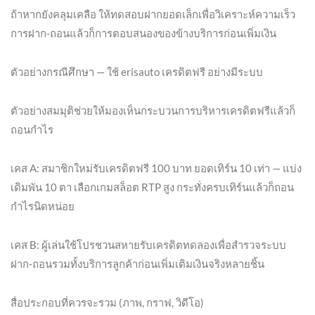
ถ้าหากยังคลุมเคลือ ให้ทดสอบฝากยอดเล็กเพื่อวิเคราะห์ความเร็ว
การฝาก-ถอนแล้วก็การตอบสนองของข้างบริการก่อนเพิ่มเงิน
ตัวอย่างกรณีศึกษา — ใช้ erisauto เครดิตฟรี อย่างมีระบบ
ตัวอย่างสมมุติช่วยให้มองเห็นกระบวนการบริหารเครดิตฟรีแล้วก็
ถอนกำไร
เคส A: สมาชิกใหม่รับเครดิตฟรี 100 บาท ยอดเทิร์น 10 เท่า — แบ่ง
เดิมพัน 10 ตา เลือกเกมสล็อต RTP สูง กระทั่งครบเทิร์นแล้วก็ถอน
กำไรนิดหน่อย
เคส B: ผู้เล่นใช้โปรชวนสหายรับเครดิตทดลองเพื่อสำรวจระบบ
ฝาก-ถอนรวมทั้งบริการลูกค้าก่อนเพิ่มเติมเงินจริงหลายชิ้น
สื่อประกอบที่ควรจะรวม (ภาพ, กราฟ, วิดีโอ)