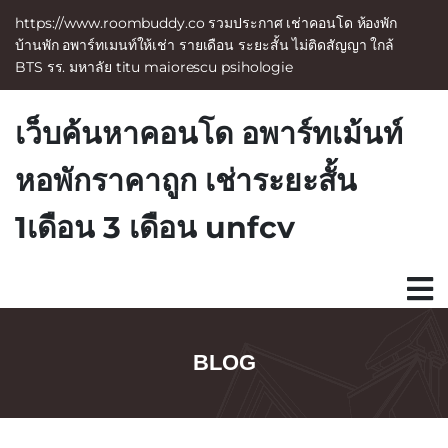
https://www.roombuddy.co รวมประกาศ เช่าคอนโด ห้องพัก
บ้านพัก อพาร์ทเมนท์ให้เช่า รายเดือน ระยะสั้น ไม่ติดสัญญา ใกล้
BTS รร. มหาลัย titu maiorescu psihologie
S
k
เว็บค้นหาคอนโด อพาร์ทเม้นท์
i
p
หอพักราคาถูก เช่าระยะสั้น
t
o
c
1เดือน 3 เดือน unfcv
o
n
t
e
n
t
BLOG