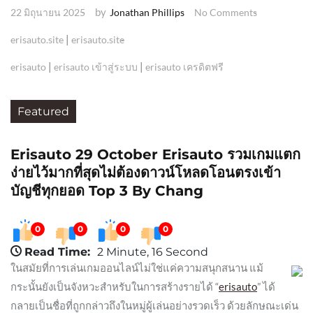
by
22 มิถุนายน 2025
Jonathan Phillips
No Comments
|
erisauto.site
erisauto.site
|
|
erisauto
erisauto เข้าสู่ระบบ
erisauto เครดิตฟรี
Featured
Erisauto 29 October Erisauto รวมเกมแตก
ง่ายไว้มากที่สุดไม่ต้องดาวน์โหลดโอนตรงเข้า
บัญชีทุกยอด Top 3 By Chang
0
0
0
0
Read Time:
2 Minute, 16 Second
ในสมัยที่การเล่นเกมออนไลน์ไม่ใช่แค่ความสนุกสนาน แม้
กระนั้นยังเป็นจังหวะสำหรับในการสร้างรายได้ “
erisauto
” ได้
กลายเป็นชื่อที่ถูกกล่าวถึงในหมู่ผู้เล่นอย่างรวดเร็ว ด้วยลักษณะเด่น