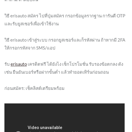
วิธี erisauto สมัคร ไปที่ปุ่มสมัคร กรอกข้อมูลรากฐาน การันตี OTP
และรับยูสเซอร์เพื่อเข้าใช้งาน
วิธี erisauto เข้าสู่ระบบ กรอกยูสเซอร์และก็รหัสผ่าน ถ้าหากมี 2FA
ให้กรอกรหัสจาก SMS/แอป
รับ
erisauto
เครดิตฟรี ได้ยังไง เช็กโปรโมชั่น รับรองข้อตกลง ดัง
เช่น ยืนยันเบอร์หรือฝากขั้นต่ำ แล้วทำยอดเทิร์นก่อนถอน
ก่อนสมัคร: เช็คลิสต์เตรียมพร้อม