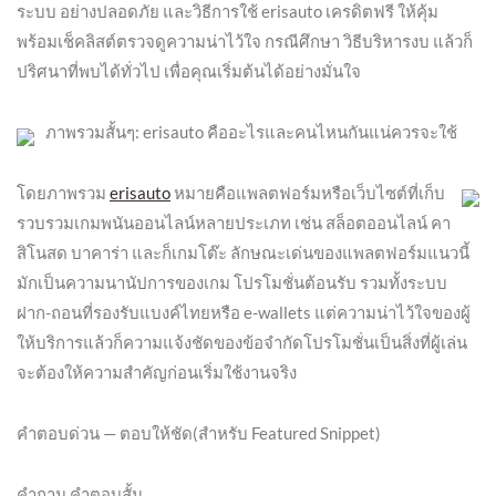
ระบบ อย่างปลอดภัย และวิธีการใช้ erisauto เครดิตฟรี ให้คุ้ม
พร้อมเช็คลิสต์ตรวจดูความน่าไว้ใจ กรณีศึกษา วิธีบริหารงบ แล้วก็
ปริศนาที่พบได้ทั่วไป เพื่อคุณเริ่มต้นได้อย่างมั่นใจ
ภาพรวมสั้นๆ: erisauto คืออะไรและคนไหนกันแน่ควรจะใช้
โดยภาพรวม
erisauto
หมายคือแพลตฟอร์มหรือเว็บไซต์ที่เก็บ
รวบรวมเกมพนันออนไลน์หลายประเภท เช่น สล็อตออนไลน์ คา
สิโนสด บาคาร่า และก็เกมโต๊ะ ลักษณะเด่นของแพลตฟอร์มแนวนี้
มักเป็นความนานัปการของเกม โปรโมชั่นต้อนรับ รวมทั้งระบบ
ฝาก-ถอนที่รองรับแบงค์ไทยหรือ e-wallets แต่ความน่าไว้ใจของผู้
ให้บริการแล้วก็ความแจ้งชัดของข้อจำกัดโปรโมชั่นเป็นสิ่งที่ผู้เล่น
จะต้องให้ความสำคัญก่อนเริ่มใช้งานจริง
คำตอบด่วน — ตอบให้ชัด(สำหรับ Featured Snippet)
คำถาม คำตอบสั้น