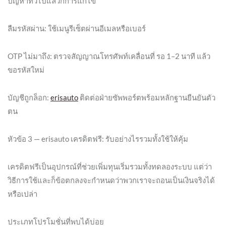
ปัญหาทั่วไปแล้วก็การแก้ไข
ลืมรหัสผ่าน: ใช้เมนูรีเซ็ตผ่านอีเมลหรือเบอร์
OTP ไม่มาถึง: ตรวจสัญญาณโทรศัพท์เคลื่อนที่ รอ 1–2 นาที แล้ว
ขอรหัสใหม่
บัญชีถูกล็อก:
erisauto
ติดต่อฝ่ายซัพพอร์ตพร้อมหลักฐานยืนยันตัว
ตน
หัวข้อ 3 — erisauto เครดิตฟรี: รับอย่างไรรวมทั้งใช้ให้คุ้ม
เครดิตฟรีเป็นอุปกรณ์ที่ช่วยเพิ่มทุนเริ่มรวมทั้งทดลองระบบ แต่ว่า
วิธีการใช้และก็ข้อตกลงจะกำหนดว่าพวกเราจะถอนเป็นเงินจริงได้
หรือเปล่า
ประเภทโปรโมชั่นที่พบได้บ่อย