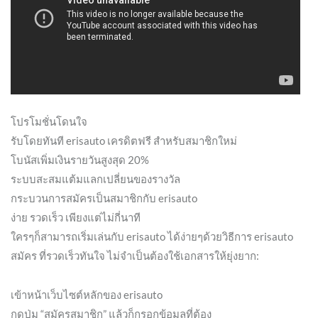
โปรโมชั่นโดนใจ
รับโดยทันที erisauto เครดิตฟรี สำหรับสมาชิกใหม่
โบนัสเพิ่มเงินรายวันสูงสุด 20%
ระบบสะสมแต้มแลกเปลี่ยนของรางวัล
กระบวนการสมัครเป็นสมาชิกกับ erisauto
ง่าย รวดเร็ว เพียงแต่ไม่กี่นาที
ใครๆก็สามารถเริ่มเล่นกับ erisauto ได้ง่ายๆด้วยวิธีการ erisauto
สมัคร ที่รวดเร็วทันใจ ไม่จำเป็นต้องใช้เอกสารให้ยุ่งยาก:
เข้าหน้าเว็บไซต์หลักของ erisauto
กดปุ่ม “สมัครสมาชิก” แล้วก็กรอกข้อมูลที่ต้อง