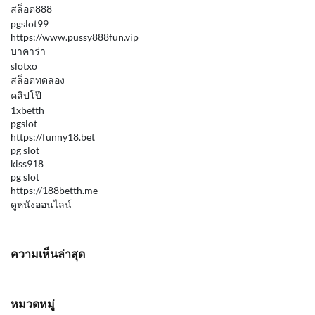
สล็อต888
pgslot99
https://www.pussy888fun.vip
บาคาร่า
slotxo
สล็อตทดลอง
คลิปโป๊
1xbetth
pgslot
https://funny18.bet
pg slot
kiss918
pg slot
https://188betth.me
ดูหนังออนไลน์
ความเห็นล่าสุด
หมวดหมู่