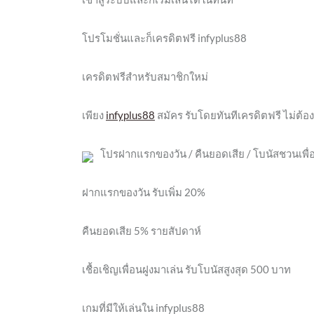
โปรโมชั่นและก็เครดิตฟรี infyplus88
เครดิตฟรีสำหรับสมาชิกใหม่
เพียง
infyplus88
สมัคร รับโดยทันทีเครดิตฟรี ไม่ต้อ
โปรฝากแรกของวัน / คืนยอดเสีย / โบนัสชวนเพื่
ฝากแรกของวัน รับเพิ่ม 20%
คืนยอดเสีย 5% รายสัปดาห์
เชื้อเชิญเพื่อนฝูงมาเล่น รับโบนัสสูงสุด 500 บาท
เกมที่มีให้เล่นใน infyplus88