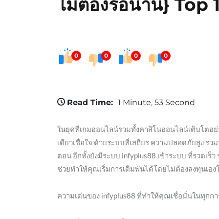
ไม่ต้องรอนาน} Top 
0
0
0
0
Read Time:
1 Minute, 53 Second
ในยุคที่เกมออนไลน์รวมทั้งคาสิโนออนไลน์เติบโตอย่าง
เดียวเชื่อใจ ด้วยระบบที่เสถียร ความปลอดภัยสูง รวมท
ตอน อีกทั้งยังมีระบบ infyplus88 เข้าระบบ ที่รวดเร็
ช่วยทำให้คุณเริ่มการเดิมพันได้โดยไม่ต้องลงทุนเอง
ความเด่นของ infyplus88 ที่ทำให้คุณเชื่อมั่นในทุกกา