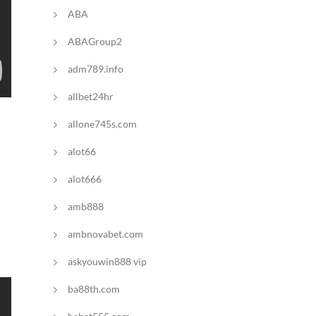
ABA
ABAGroup2
adm789.info
allbet24hr
allone745s.com
alot66
alot666
amb888
ambnovabet.com
askyouwin888 vip
ba88th.com