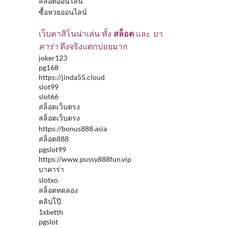
สล็อตออนไลน์
ซื้อหวยออนไลน์
เว็บคาสิโนน่าเล่น ทั้ง
สล็อต
และ
บา
คาร่า
ตึงจริงแตกบ่อยมาก
joker123
pg168
https://jinda55.cloud
slot99
slot66
สล็อตเว็บตรง
สล็อตเว็บตรง
https://bonus888.asia
สล็อต888
pgslot99
https://www.pussy888fun.vip
บาคาร่า
slotxo
สล็อตทดลอง
คลิปโป๊
1xbetth
pgslot