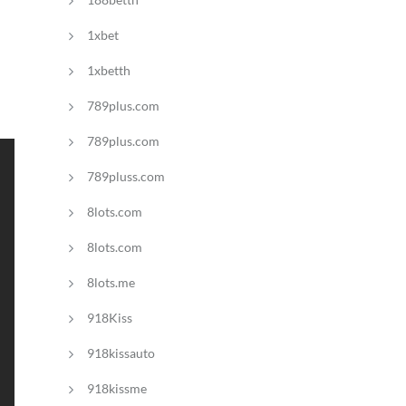
1xbet
1xbetth
789plus.com
789plus.com
789pluss.com
8lots.com
8lots.com
8lots.me
918Kiss
918kissauto
918kissme