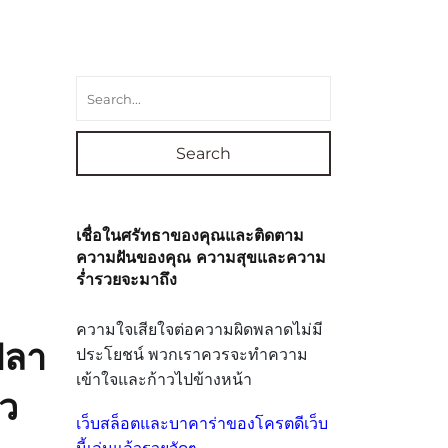
Search
เชื่อในศรัทธาของคุณและติดตาม
ความฝันของคุณ ความสุขและความ
ร่ำรวยจะมาถึง
ความใจเสียใจต่อความผิดพลาดไม่มี
ปลา
ประโยชน์ พวกเราควรจะทำความ
เข้าใจและก้าวไปข้างหน้า
ไว
เว็บสล็อตและบาคาร่าของโครตดีเว็บ