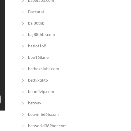
babet555.com
Baccarat
baj88thb
baj88thbz.com
baslot168
bbp168.me
betboxclubs.com
betflixtikto
betm4vip.com
betway
betwin6666.com
betworld369hot.com