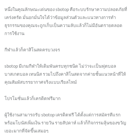
หนึ่งในคุณลักษณะเด่นของ sbotop คือระบบรักษาความปลอดภัยที่
เคร่งครัด มั่นอกมั่นใจได้ว่าข้อมูลส่วนตัวและแนวทางการทำ
ธุรกรรมของคุณจะถูกเก็บเป็นความลับแล้วก็ไม่มีอันตรายตลอด
การใช้งาน
กีฬาแล้วก็คาสิโนสดครบวงจร
sbotop มีเกมกีฬาให้เดิมพันครบทุกชนิด ไม่ว่าจะเป็นฟุตบอล
บาสเกตบอล เทนนิส รวมไปถึงคาสิโนสดจากค่ายชั้นแนวหน้าที่ให้
คุณสัมผัสบรรยากาศจริงแบบเรียลไทม์
โปรโมชั่นแล้วก็เครดิตฟรีมาก
ผู้ใช้งานสามารถรับ sbotop เครดิตฟรี ได้ตั้งแต่การสมัครทีแรก
พร้อมโบนัสเพิ่มเงิน รายวัน รายสัปดาห์ แล้วก็กิจกรรมลุ้นของขวัญ
เยอะมากที่จัดขึ้นเสมอๆ