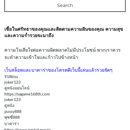
Search
เชื่อในศรัทธาของคุณและติดตามความฝันของคุณ ความสุข
และความร่ำรวยจะมาถึง
ความใจเสียใจต่อความผิดพลาดไม่มีประโยชน์ พวกเราควร
จะทำความเข้าใจและก้าวไปข้างหน้า
เว็บสล็อตและบาคาร่าของโครตดีเว็บนี้เล่นแล้วรวยจัดๆ
918kiss
joker123
ดูหนังออนไลน์
https://sagame168th.com
joker123
ดูหนัง
pussy888
พุซซี่888
บาคาร่า
https://www.pgslot.movie