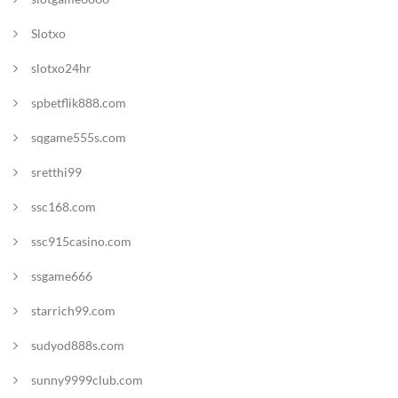
Slotxo
slotxo24hr
spbetflik888.com
sqgame555s.com
sretthi99
ssc168.com
ssc915casino.com
ssgame666
starrich99.com
sudyod888s.com
sunny9999club.com