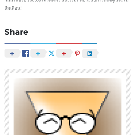
ลืมเลือน!
Share