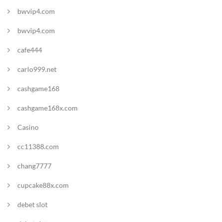
bwvip4.com
bwvip4.com
cafe444
carlo999.net
cashgame168
cashgame168x.com
Casino
cc11388.com
chang7777
cupcake88x.com
debet slot