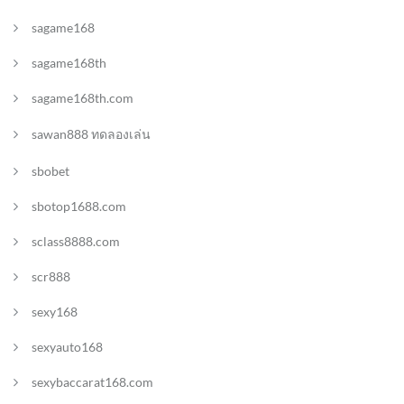
sagame168
sagame168th
sagame168th.com
sawan888 ทดลองเล่น
sbobet
sbotop1688.com
sclass8888.com
scr888
sexy168
sexyauto168
sexybaccarat168.com