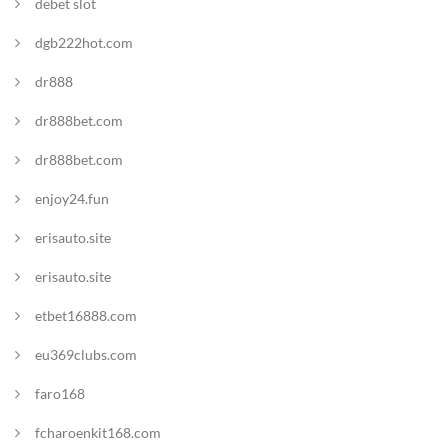
debet slot
dgb222hot.com
dr888
dr888bet.com
dr888bet.com
enjoy24.fun
erisauto.site
erisauto.site
etbet16888.com
eu369clubs.com
faro168
fcharoenkit168.com