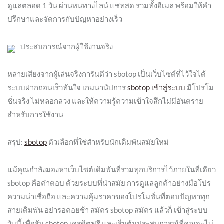
ดูแลตลอด 1 วัน ผ่านหนทางไลน์ แชทสด รวมทั้งอีเมล พร้อมให้คำ
ปรึกษาและจัดการกับปัญหาอย่างเร็ว
ประสบการณ์จากผู้ใช้งานจริง
หลายเสียงจากผู้เล่นจริงการันตีว่า sbotop เป็นเว็บไซต์ที่ไว้ใจได้
ระบบฝากถอนเร็วทันใจ เกมนานัปการ
sbotop เข้าสู่ระบบ
มีโปรโม
ชั่นจริง ไม่หลอกลวง และให้ความรู้ความเข้าใจสึกไม่มีอันตราย
สำหรับการใช้งาน
สรุป:
sbotop
ตัวเลือกที่ใช่สำหรับนักเดิมพันสมัยใหม่
แม้คุณกำลังมองหาเว็บไซต์เดิมพันที่รวมทุกบริการไว้ภายในที่เดียว
sbotop คือคำตอบ ด้วยระบบที่นำสมัย การดูแลลูกค้าอย่างมือโปร
ความน่าเชื่อถือ และความคุ้มราคาของโปรโมชั่นที่ตอบปัญหาทุก
สายเดิมพัน อย่ารอคอยช้า สมัคร sbotop สมัคร แล้วก็ เข้าสู่ระบบ
วันนี้ เพื่อรับ sbotop เครดิตฟรี และเริ่มต้นประสบการณ์ที่คุณจะไม่