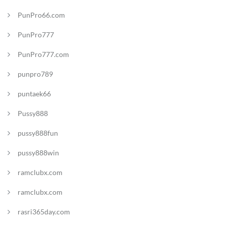
PunPro66.com
PunPro777
PunPro777.com
punpro789
puntaek66
Pussy888
pussy888fun
pussy888win
ramclubx.com
ramclubx.com
rasri365day.com