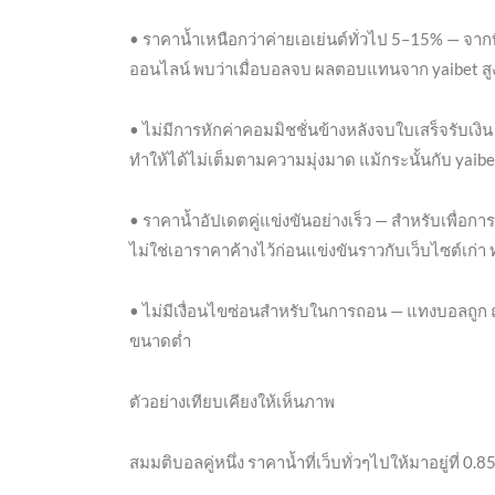
• ราคาน้ำเหนือกว่าค่ายเอเย่นต์ทั่วไป 5–15% — จากท
ออนไลน์ พบว่าเมื่อบอลจบ ผลตอบแทนจาก yaibet สูงยิ่
• ไม่มีการหักค่าคอมมิชชั่นข้างหลังจบใบเสร็จรับเงิ
ทำให้ได้ไม่เต็มตามความมุ่งมาด แม้กระนั้นกับ yai
• ราคาน้ำอัปเดตคู่แข่งขันอย่างเร็ว — สำหรับเพื่
ไม่ใช่เอาราคาค้างไว้ก่อนแข่งขันราวกับเว็บไซต์เก่า 
• ไม่มีเงื่อนไขซ่อนสำหรับในการถอน — แทงบอลถูก ถอ
ขนาดต่ำ
ตัวอย่างเทียบเคียงให้เห็นภาพ
สมมติบอลคู่หนึ่ง ราคาน้ำที่เว็บทั่วๆไปให้มาอยู่ที่ 0