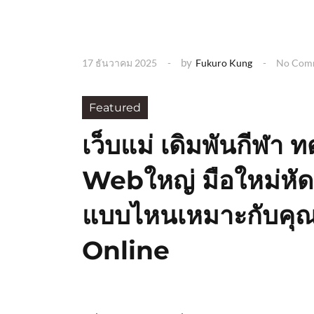
by
17 ธันวาคม 2025
Fukuro Kung
No Com
Featured
เว็บแม่ เดิมพันกีฬา
Webใหญ่ มือใหม่หัดแ
แบบไหนเหมาะกับคุณ
Online