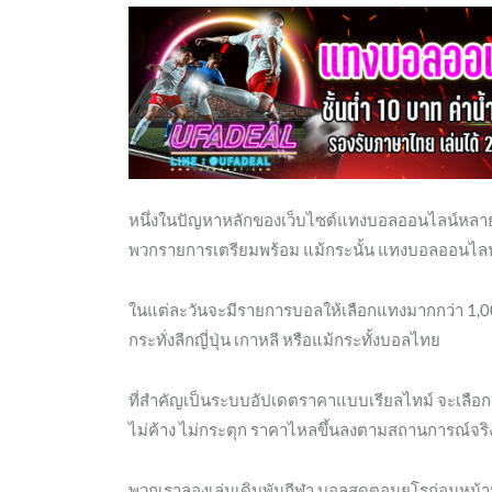
หนึ่งในปัญหาหลักของเว็บไซต์แทงบอลออนไลน์หลายที่เ
พวกรายการเตรียมพร้อม แม้กระนั้น แทงบอลออนไลน์
ในแต่ละวันจะมีรายการบอลให้เลือกแทงมากกว่า 1,000 ค
กระทั่งลีกญี่ปุ่น เกาหลี หรือแม้กระทั้งบอลไทย
ที่สำคัญเป็นระบบอัปเดตราคาแบบเรียลไทม์ จะเลือก
ไม่ค้าง ไม่กระตุก ราคาไหลขึ้นลงตามสถานการณ์จร
พวกเราลองเล่นเดิมพันกีฬา บอลสดตอนยูโรก่อนหน้านี้ 