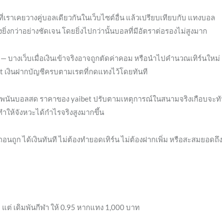
ี่เราเคยวางคู่บอลเดียวกันในเว็บไซต์อื่น แล้วเปรียบเทียบกับ แทงบอล
งกว่าอย่างชัดเจน โดยยิ่งไปกว่านั้นบอลที่มีอัตราต่อรองไม่สูงมาก
น — บางเว็บเมื่อเงินเข้าจริงอาจถูกตัดค่าคอม หรือนำไปคำนวณเทิร์นใหม่
bet เงินฝากบัญชีครบตามเรตที่กดแทงไว้โดยทันที
อการพนันบอลสด ราคาของ yaibet ปรับตามเหตุการณ์ในสนามจริงเกือบจะทั
ทำให้จังหวะได้กำไรจริงสูงมากขึ้น
นถูก ได้เงินทันที ไม่ต้องทำยอดเทิร์น ไม่ต้องฝากเพิ่ม หรือสะสมยอดถึ
.85 แต่ เดิมพันกีฬา ให้ 0.95 หากแทง 1,000 บาท