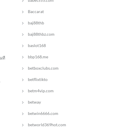
babet555.com
Baccarat
baj88thb
baj88thbz.com
baslot168
bbp168.me
นที
betboxclubs.com
betflixtikto
ง
betm4vip.com
betway
betwin6666.com
betworld369hot.com