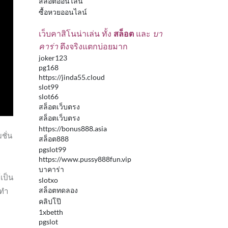
สล็อตออนไลน์
ซื้อหวยออนไลน์
เว็บคาสิโนน่าเล่น ทั้ง
สล็อต
และ
บา
คาร่า
ตึงจริงแตกบ่อยมาก
joker123
pg168
https://jinda55.cloud
slot99
slot66
สล็อตเว็บตรง
สล็อตเว็บตรง
https://bonus888.asia
ชั่น
สล็อต888
pgslot99
https://www.pussy888fun.vip
บาคาร่า
เป็น
slotxo
สล็อตทดลอง
จทำ
คลิปโป๊
1xbetth
pgslot