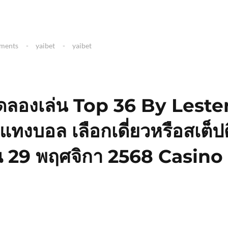
ments
yaibet
yaibet
 ทดลองเล่น Top 36 By Leste
ทงบอล เลือกเดี่ยวหรือสเต็ปด
 29 พฤศจิกา 2568 Casino