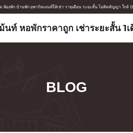
งพัก บ้านพัก อพาร์ทเมนท์ให้เช่า รายเดือน ระยะสั้น ไม่ติดสัญญา ใกล้ 
้นท์ หอพักราคาถูก เช่าระยะสั้น 1เ
BLOG