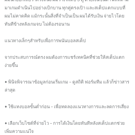
มาเกมดำเนินไปอย่างเบิกบาน ทุกคู่ตรงเป้า และสเต็ปแตกแบบที่
ผมไม่คาดคิด แม้กระนั้นสิ่งที่จำเป็นเป็น ผมได้รับเงิน จ่ายไวโดย
ทันทีข้างหลังเกมจบ ไม่ต้องรอนาน
แนวทางเล็กๆสำหรับเพื่อการพนันบอลสเต็ป
จากประสบการณ์ตรง ผมต้องการแชร์เทคนิคที่ช่วยให้สเต็ปแตก
ง่ายขึ้น
• พินิจพิจารณาข้อมูลก่อนเริ่มเกม – ดูสถิติ ฟอร์มทีม แล้วก็ข่าวสาร
ล่าสุด
• ใช้แทงบอลขั้นต่ำก่อน – เพื่อทดลองแนวทางการและลดการเสี่ยง
• เลือกเว็บไซต์ที่จ่ายไว – การได้เงินโดยทันทีหลังสเต็ปแตกช่วย
เพิ่มความแน่ใจ