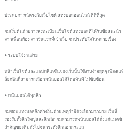
ประสบการณ์ตรงกับเว็บไซต์ แทงบอลออนไลน์ ที่ดีที่สุด
ผมเริ่มต้นด้วยการลงทะเบียนเว็บไซต์แทงบอลที่ได้รับข้อแนะนำ
จากเพื่อนพ้อง จากวันแรกที่เข้าเว็บ ผมประทับใจในหลายเรื่อง
• ระบบใช้งานง่าย
หน้าเว็บไซต์และแอปพลิเคชันของเว็บนั้นใช้งานง่ายสุดๆ เพียงแค่
ล็อกอินก็สามารถเลือกพนันบอลได้โดยทันที ไม่ซับซ้อน
• พนันบอลได้ทุกลีก
ผมชอบแทงบอลลีกต่างถิ่น ด้วยเหตุว่ามีตัวเลือกมากมาย เว็บนี้
รองรับทั้งลีกใหญ่และลีกเล็ก ผมสามารถพนันบอลได้ตั้งแต่แมตช์
สำคัญของทีมดังไปจนกระทั่งลีกนอกกระแส