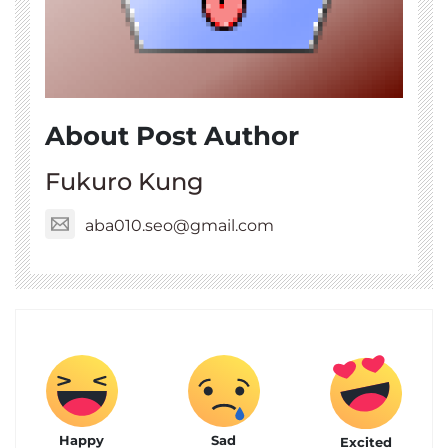
About Post Author
Fukuro Kung
aba010.seo@gmail.com
Happy
Sad
Excited