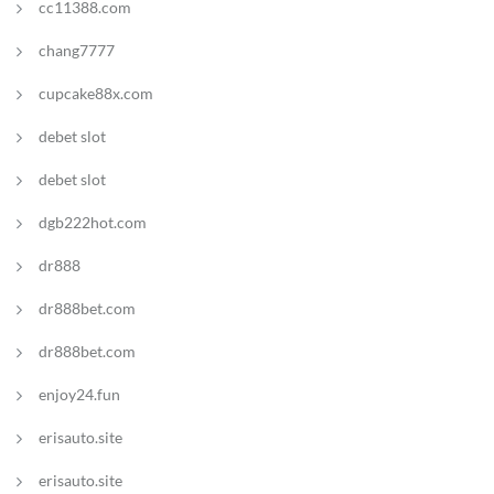
cc11388.com
chang7777
cupcake88x.com
debet slot
debet slot
dgb222hot.com
dr888
dr888bet.com
dr888bet.com
enjoy24.fun
erisauto.site
erisauto.site