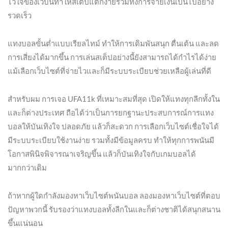
ไว้ใจของเว็บนี้ทำให้สเต็ปแตกง่ายรวมทั้งการจ่ายเงินเป็นไปอย่าง
รวดเร็ว
แทงบอลขั้นต่ำแบบเรียลไทม์ ทำให้การเดิมพันสนุก ตื่นเต้น และลด
การเสี่ยงได้มากขึ้น การเล่นสเต็ปอย่างนี้ยังสามารถได้กำไรได้ง่าย
แม้เลือกเว็บไซต์ที่จ่ายไวและก็มีระบบระเบียบช่วยเหลือผู้เล่นที่ดี
สำหรับผม การเจอ UFA11k ที่เหมาะสมที่สุด เปิดให้แทงทุกลีกทั้งใน
และก็ต่างประเทศ ถือได้ว่าเป็นการยกฐานะประสบการณ์การแทง
บอลให้บันเทิงใจ ปลอดภัย แล้วก็สะดวก การเลือกเว็บไซต์เชื่อใจได้
มีระบบระเบียบใช้งานง่าย รวมทั้งมีข้อมูลครบ ทำให้ทุกการพนันมี
โอกาสพินิจพิจารณาเจริญขึ้น แล้วก็บันเทิงใจกับเกมบอลได้
มากกว่าเดิม
ถ้าหากผู้ใดกำลังมองหาเว็บไซต์พนันบอล ลองมองหาเว็บไซต์ที่ตอบ
ปัญหาพวกนี้ รับรองว่าแทงบอลทั้งลีกในและก็ต่างชาติได้สนุกสนาน
ขึ้นแน่นอน