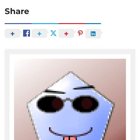
Share