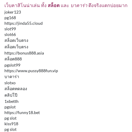
เว็บคาสิโนน่าเล่น ทั้ง
สล็อต
และ
บาคาร่า
ตึงจริงแตกบ่อยมาก
joker123
pg168
https://jinda55.cloud
slot99
slot66
สล็อตเว็บตรง
สล็อตเว็บตรง
https://bonus888.asia
สล็อต888
pgslot99
https://www.pussy888fun.vip
บาคาร่า
slotxo
สล็อตทดลอง
คลิปโป๊
1xbetth
pgslot
https://funny18.bet
pg slot
kiss918
pg slot