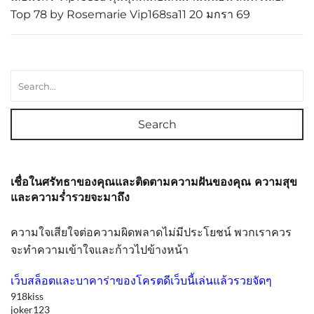
Top 78 by Rosemarie Vip168sa11 20 มกรา 69
Search
เชื่อในศรัทธาของคุณและติดตามความฝันของคุณ ความสุข
และความร่ำรวยจะมาถึง
ความใจเสียใจต่อความผิดพลาดไม่มีประโยชน์ พวกเราควร
จะทำความเข้าใจและก้าวไปข้างหน้า
เว็บสล็อตและบาคาร่าของโครตดีเว็บนี้เล่นแล้วรวยจัดๆ
918kiss
joker123