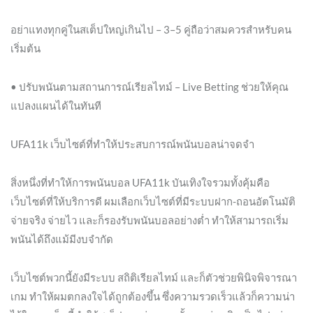
อย่าแทงทุกคู่ในสเต็ปใหญ่เกินไป – 3–5 คู่ถือว่าสมควรสำหรับคน
เริ่มต้น
• ปรับพนันตามสถานการณ์เรียลไทม์ – Live Betting ช่วยให้คุณ
แปลงแผนได้ในทันที
UFA11k เว็บไซต์ที่ทำให้ประสบการณ์พนันบอลน่าจดจำ
สิ่งหนึ่งที่ทำให้การพนันบอล UFA11k บันเทิงใจรวมทั้งคุ้มคือ
เว็บไซต์ที่ให้บริการดี ผมเลือกเว็บไซต์ที่มีระบบฝาก-ถอนอัตโนมัติ
จ่ายจริง จ่ายไว และก็รองรับพนันบอลอย่างต่ำ ทำให้สามารถเริ่ม
พนันได้ถึงแม้มีงบจำกัด
เว็บไซต์พวกนี้ยังมีระบบ สถิติเรียลไทม์ และก็ตัวช่วยพินิจพิจารณา
เกม ทำให้ผมตกลงใจได้ถูกต้องขึ้น ซึ่งความรวดเร็วแล้วก็ความน่า