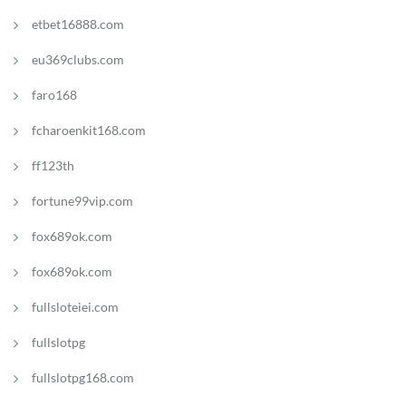
etbet16888.com
eu369clubs.com
faro168
fcharoenkit168.com
ff123th
fortune99vip.com
fox689ok.com
fox689ok.com
fullsloteiei.com
fullslotpg
fullslotpg168.com