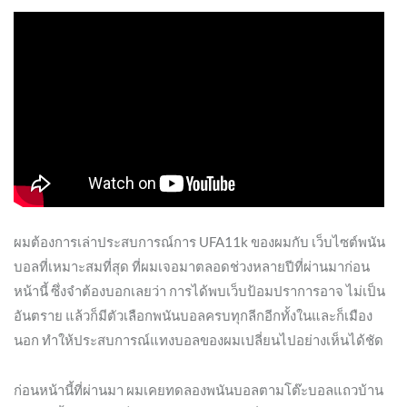
ผมต้องการเล่าประสบการณ์การ UFA11k ของผมกับ เว็บไซต์พนัน
บอลที่เหมาะสมที่สุด ที่ผมเจอมาตลอดช่วงหลายปีที่ผ่านมาก่อน
หน้านี้ ซึ่งจำต้องบอกเลยว่า การได้พบเว็บป้อมปราการอาจ ไม่เป็น
อันตราย แล้วก็มีตัวเลือกพนันบอลครบทุกลีกอีกทั้งในและก็เมือง
นอก ทำให้ประสบการณ์แทงบอลของผมเปลี่ยนไปอย่างเห็นได้ชัด
ก่อนหน้านี้ที่ผ่านมา ผมเคยทดลองพนันบอลตามโต๊ะบอลแถวบ้าน