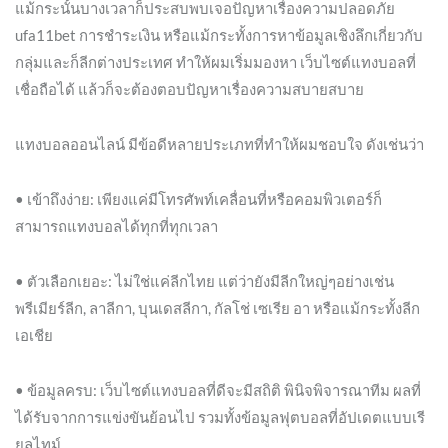
แม้กระนั้นบางเวลาก็ประสบพบเจอปัญหาเรื่องความปลอดภัย
ufa11bet การชำระเงิน หรือแม้กระทั้งการหาข้อมูลเชิงลึกเกี่ยวกับ
กลุ่มและก็ลีกต่างประเทศ ทำให้ผมเริ่มมองหา เว็บไซต์แทงบอลที่
เชื่อถือได้ แล้วก็จะต้องตอบปัญหาเรื่องความสบายสบาย
แทงบอลออนไลน์ มีข้อดีหลายประเภทที่ทำให้ผมชอบใจ ดังเช่นว่า
• เข้าถึงง่าย: เพียงแค่มีโทรศัพท์เคลื่อนที่หรือคอมพิวเตอร์ก็
สามารถแทงบอลได้ทุกที่ทุกเวลา
• ตัวเลือกเยอะ: ไม่ใช่แค่ลีกไทย แต่ว่ายังมีลีกใหญ่ๆอย่างเช่น
พรีเมียร์ลีก, ลาลีกา, บุนเดสลีกา, กัลโช่ เซเรีย อา หรือแม้กระทั้งลีก
เอเชีย
• ข้อมูลครบ: เว็บไซต์แทงบอลที่ดีจะมีสถิติ พินิจพิจารณาทีม ผลที่
ได้รับจากการแข่งขันย้อนไป รวมทั้งข้อมูลฟุตบอลที่อัปเดตแบบเรี
ยลไทม์