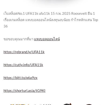
เว็บสล็อตNo.1 UFA11k ufa11k 15 ก.พ. 2025 Roosevelt ยืน 1
เรื่องเกมสล็อต แทงบอลออนไลน์ลงทุนงบน้อย กำไรหลักแสน Top
36
ขอขอบคุณมากที่มา
แทงบอลออนไลน์
https://rebrand.ly/UFA11k
https://cutly.info/UFA11k
https://bitt.to/q6a9zx
https://shorturl.asia/tG9KI