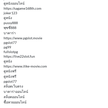
ดูหนังออนไลน์
https://sagame168th.com
joker123
ดูหนัง
pussy888
พุซซี่888
บาคาร่า
https://www.pgslot.movie
pgslot77
pg99
fullslotpg
https://live22slot.fun
ดูหนัง
https://www.ilike-movie.com
ดูหนังฟรี
ดูหนังฟรี
pgslot77
สล็อตเว็บตรง
บาคาร่าออนไลน์
สล็อตออนไลน์
ซื้อหวยออนไลน์