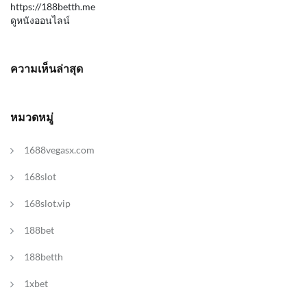
https://188betth.me
ดูหนังออนไลน์
ความเห็นล่าสุด
หมวดหมู่
1688vegasx.com
168slot
168slot.vip
188bet
188betth
1xbet