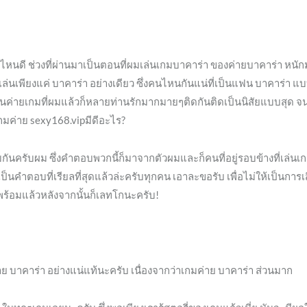
ไหนดี ช่วงที่ผ่านมาเป็นตอนที่ผมเล่นเกมบาคาร่า ของค่ายบาคาร่า หนั
เล่นเพียงแค่ บาคาร่า อย่างเดียว ซึ่งคนไหนกันแน่ที่เป็นแฟน บาคาร่า แ
ป็นค่ายเกมที่ผมแล้วก็หลายท่านรักมากมายๆติดกันติดเป็นนิสัยแบบสุด จน
เกมค่าย sexy168.vipมีดีอะไร?
ครับผม ซึ่งคำตอบพวกนี้ก็มาจากตัวผมและก็คนที่อยู่รอบข้างที่เล่นเ
ยเป็นคำตอบที่เรียลที่สุดแล้วล่ะครับทุกคน เอาละขอรับ เพื่อไม่ให้เป็นการเ
พร้อมแล้วหลังจากนั้นก็เลทโกนะครับ!
าคาร่า อย่างแน่แท้นะครับ เนื่องจากว่าเกมค่าย บาคาร่า ส่วนมาก