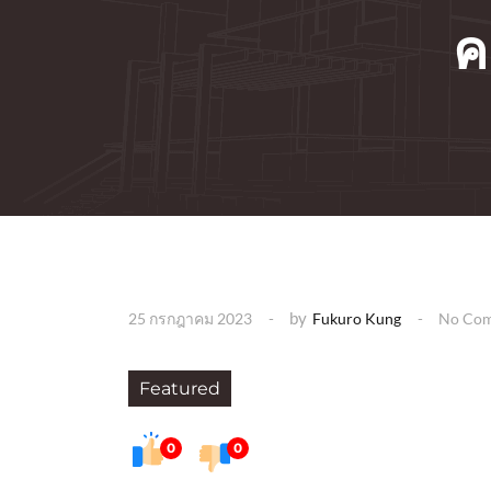
ค
by
25 กรกฎาคม 2023
Fukuro Kung
No Co
Featured
0
0