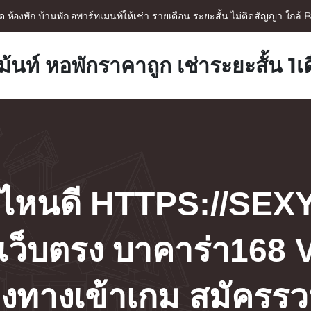
งพัก บ้านพัก อพาร์ทเมนท์ให้เช่า รายเดือน ระยะสั้น ไม่ติดสัญญา ใกล้ 
้นท์ หอพักราคาถูก เช่าระยะสั้น 1เ
บไหนดี HTTPS://SEX
เว็บตรง บาคาร่า168
งทางเข้าเกม สมัครรว