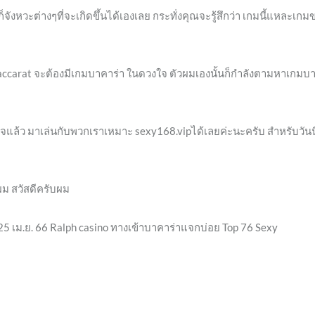
ังหวะต่างๆที่จะเกิดขึ้นได้เองเลย กระทั่งคุณจะรู้สึกว่า เกมนี้แหละเกม
ybaccarat จะต้องมีเกมบาคาร่า ในดวงใจ ตัวผมเองนั้นก็กำลังตามหาเกมบ
ใจแล้ว มาเล่นกับพวกเราเหมาะ sexy168.vipได้เลยค่ะนะครับ สำหรับวันนี
ม สวัสดีครับผม
25 เม.ย. 66 Ralph casino ทางเข้าบาคาร่าแจกบ่อย Top 76 Sexy