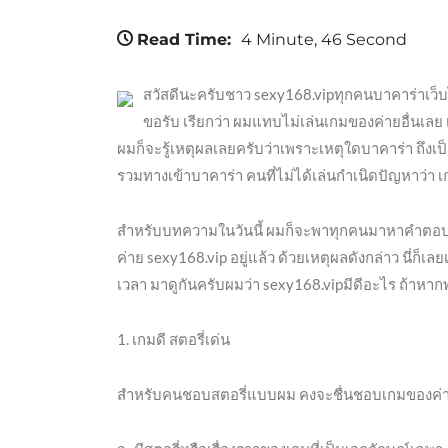
Read Time:
4 Minute, 46 Second
สวัสดีนะครับชาว sexy168.vipทุกคนบาคาร่าเว็บ
ขอรับ เรียกว่า ผมแทบไม่เล่นเกมของค่ายอื่นเลย 
ผมก็จะรู้เหตุผลเลยครับว่าเพราะเหตุใดบาคาร่า ถึงเ
รวมทางเข้าบาคาร่า คนที่ไม่ได้เล่นกำเนิดปัญหาว่า 
สำหรับบทความในวันนี้ ผมก็จะพาทุกคนมาหาคำตอบกัน
ค่าย sexy168.vip อยู่แล้ว ด้วยเหตุผลดังกล่าว นี่ก็เล
เวลา มาดูกันครับผมว่า sexy168.vipมีดีอะไร ถ้าหาก
1. เกมดี สตอรี่เด่น
สำหรับคนชอบสตอรี่แบบผม คงจะชื่นชอบเกมของค่าย บ