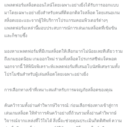
แพลตฟอร์มสล็อตออนไลน์โดยเฉพาะอย่างยิ่งได้รับการออกแบบ
มาโดยเฉพาะอย่างยิ่งสำหรับคนที่ติดอกติดใจสล็อต โดยเสนอเกม
สล็อตเยอะแยะจากผู้ให้บริการโปรแกรมคอมพิวเตอร์ต่างๆ
แพลตฟอร์มเหล่านี้มอบประสบการณ์การเล่นเกมสล็อตที่เข้มข้น
และก็ซาบซึ้ง
มองหาแพลตฟอร์มที่มีเกมสล็อตให้เลือกมากไม่น้อยเลยทีเดียว รวม
ถึงเกมยอดนิยม เกมออกใหม่ รวมทั้งสล็อตโปรเกรสซีฟแจ็คพอต
นอกจากนี้ ให้พินิจพิเคราะห์แพลตฟอร์มที่เสนอโบนัสพิเศษรวมทั้ง
โปรโมชันสำหรับผู้เล่นสล็อตโดยเฉพาะอย่างยิ่ง
การเลือกทางเข้าที่เหมาะสมสำหรับการผจญภัยสล็อตของคุณ
ค้นคว้ารวมทั้งอ่านคำวิพากษ์วิจารณ์: ก่อนเลือกช่องทางเข้าสู่การ
เล่นเกมสล็อต ให้ทำการค้นคว้าอย่างถี่ถ้วนรวมทั้งอ่านคำวิพากษ์
วิจารณ์จากแหล่งที่ไว้ใจได้ สิ่งนี้จะช่วยคุณประเมินกิตติศัพท์ ความ