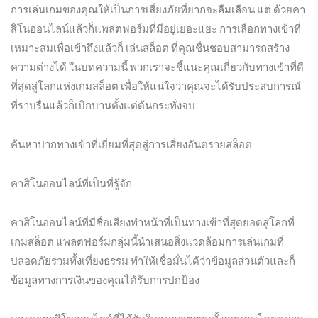
การเล่นเกมของคุณให้เป็นการเสี่ยงภัยที่ยากจะลืมเลือน แต่ ด้วยคา
สิโนออนไลน์แล้วก็แพลตฟอร์มที่มีอยู่เยอะแยะ การเลือกทางเข้าที่
เหมาะสมเพื่อเข้าถึงแล้วก็ เล่นสล็อต ที่คุณชื่นชอบสามารถสร้าง
ความต่างได้ ในบทความนี้ พวกเราจะชี้แนะคุณเกี่ยวกับทางเข้าที่ดี
ที่สุดสู่โลกแห่งเกมสล็อต เพื่อให้แน่ใจว่าคุณจะได้รับประสบการณ์
ที่ราบรื่นแล้วก็เบิกบานตั้งแต่ต้นกระทั่งจบ
ค้นหาปากทางเข้าที่เยี่ยมที่สุดสู่การเสี่ยงอันตรายสล็อต
คาสิโนออนไลน์ที่เป็นที่รู้จัก
คาสิโนออนไลน์ที่มีชื่อเสียงทำหน้าที่เป็นทางเข้าที่สุดยอดสู่โลกที่
เกมสล็อต แพลตฟอร์มกลุ่มนี้นำเสนอสิ่งแวดล้อมการเล่นเกมที่
ปลอดภัยรวมทั้งเที่ยงธรรม ทำให้เชื่อมั่นได้ว่าข้อมูลส่วนตัวและก็
ข้อมูลทางการเงินของคุณได้รับการปกป้อง