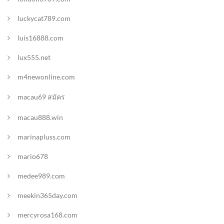
luckycat789.com
luis16888.com
lux555.net
m4newonline.com
macau69 สมัคร
macau888.win
marinapluss.com
mario678
medee989.com
meekin365day.com
mercyrosa168.com