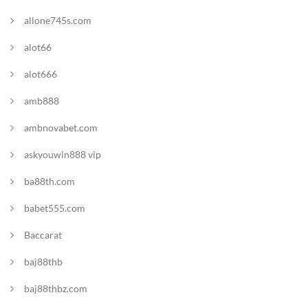
allone745s.com
alot66
alot666
amb888
ambnovabet.com
askyouwin888 vip
ba88th.com
babet555.com
Baccarat
baj88thb
baj88thbz.com