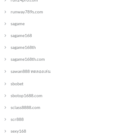
runway789s.com
sagame
sagame168
sagame168th
sagame168th.com
sawan888 ทดลองเล่น
sbobet
sbotop1688.com
sclass8888.com
scr888
sexy168