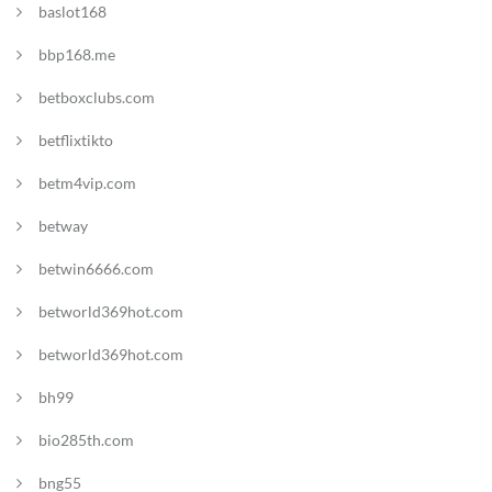
baslot168
bbp168.me
betboxclubs.com
betflixtikto
betm4vip.com
betway
betwin6666.com
betworld369hot.com
betworld369hot.com
bh99
bio285th.com
bng55