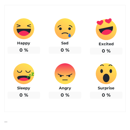
Happy
Sad
Excited
0
%
0
%
0
%
Sleepy
Angry
Surprise
0
%
0
%
0
%
…