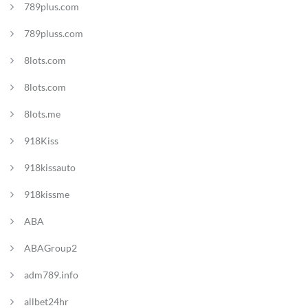
789plus.com
789pluss.com
8lots.com
8lots.com
8lots.me
918Kiss
918kissauto
918kissme
ABA
ABAGroup2
adm789.info
allbet24hr