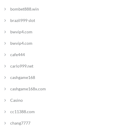
bombet888.win
brazil999 slot
bwvip4.com
bwvip4.com
cafe444
carlo999.net
cashgame168
cashgame168x.com
Casino
cc11388.com
chang7777