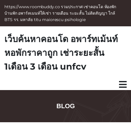
https://www.roombuddy.co รวมประกาศ เช่าคอนโด ห้องพัก
บ้านพัก อพาร์ทเมนท์ให้เช่า รายเดือน ระยะสั้น ไม่ติดสัญญา ใกล้
BTS รร. มหาลัย titu maiorescu psihologie
S
k
เว็บค้นหาคอนโด อพาร์ทเม้นท์
i
p
หอพักราคาถูก เช่าระยะสั้น
t
o
c
1เดือน 3 เดือน unfcv
o
n
t
e
n
t
BLOG