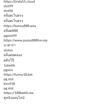
https://jinda55.cloud
slot99
slot66
สล็อตเว็บตรง
สล็อตเว็บตรง
https://bonus888.asia
สล็อต888
pgslot99
https://www.pussy888fun.vip
บาคาร่า
slotxo
สล็อตทดลอง
คลิปโป๊
1xbetth
pgslot
https://funny18.bet
pg slot
kiss918
pg slot
https://188betth.me
ดูหนังออนไลน์