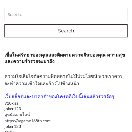
Search
เชื่อในศรัทธาของคุณและติดตามความฝันของคุณ ความสุข
และความร่ำรวยจะมาถึง
ความใจเสียใจต่อความผิดพลาดไม่มีประโยชน์ พวกเราควร
จะทำความเข้าใจและก้าวไปข้างหน้า
เว็บสล็อตและบาคาร่าของโครตดีเว็บนี้เล่นแล้วรวยจัดๆ
918kiss
joker123
ดูหนังออนไลน์
https://sagame168th.com
joker123