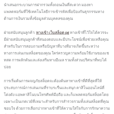
นำเสนอกระบวนการฝากรวมทั้งถอนเงินที่สะดวก มองหา
แพลตฟอร์มที่ใช้เทคโนโลยีการเข้ารหัสเพื่อป้องกันธุรกรรมทาง
ด้านการเงินรวมทั้งข้อมูลส่วนบุคคลของคุณ
ฝ่ายสนับสนุนลูกค้า:
ทางเข้า เว็บสล็อต pg
ทางเข้าที่ไว้ใจได้ควรจะ
มีฝ่ายสนับสนุนลูกค้าที่สนองตอบและมีประโยชน์เพื่อช่วยเหลือคุณ
สำหรับในการสอบถามหรือปัญหาที่บางทีอาจเกิดขึ้นระหว่าง
ทางการเล่นเกมสล็อตของคุณ ใคร่ครวญความพร้อมใช้งานของแช
ทสด การผลักดันและส่งเสริมทางอีเมล รวมทั้งส่วนปริศนาที่พบได้
บ่อย
การเริ่มต้นการผจญภัยสล็อตจะต้องค้นหาทางเข้าที่ดีที่สุดที่ให้
ประสบการณ์การเล่นเกมที่ราบระรื่นและสนุก คาสิโนออนไลน์ที่
โด่งดัง แอพคาสิโนบนโทรศัพท์มือถือ และก็แพลตฟอร์มสล็อตโดย
เฉพาะเป็นเกตเวย์ที่เหมาะสำหรับการสำรวจรวมทั้งเล่นสล็อตที่คุณ
ชอบใจ ด้วยการเลือกปากทางเข้าที่ให้ความใส่ใจกับการรักษาความ