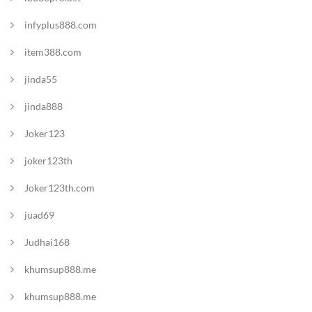
infyplus888.com
item388.com
jinda55
jinda888
Joker123
joker123th
Joker123th.com
juad69
Judhai168
khumsup888.me
khumsup888.me