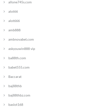
allone745s.com
alot66
alot666
amb888
ambnovabet.com
askyouwin888 vip
ba88th.com
babet555.com
Baccarat
baj88thb
baj88thbz.com
baslot168