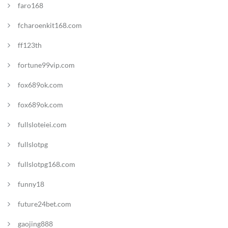
faro168
fcharoenkit168.com
ff123th
fortune99vip.com
fox689ok.com
fox689ok.com
fullsloteiei.com
fullslotpg
fullslotpg168.com
funny18
future24bet.com
gaojing888