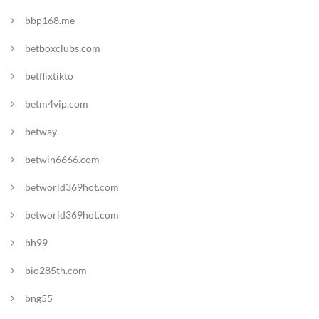
bbp168.me
betboxclubs.com
betflixtikto
betm4vip.com
betway
betwin6666.com
betworld369hot.com
betworld369hot.com
bh99
bio285th.com
bng55