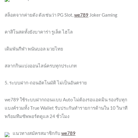
สล็อตจากค่ายดัง ดังเช่นว่า PG Slot,
we789
Joker Gaming
คาสิโนสดทั้งยังบาคาร่า รูเล็ต ไฮโล
เดิมพันกีฬา พนันบอล มวยไทย
สลากกินแบ่งออนไลน์ครบทุกประเภท
5. ระบบฝาก-ถอนอัตโนมัติ ไม่เป็นอันตราย
we789 ใช้ระบบฝากถอนแบบ Auto ไม่ต้องรอแอดมิน รองรับทุก
แบงค์รวมทั้ง True Wallet รับประกันทำรายการด้านใน 10 วินาที
พร้อมทีมซัพพอร์ตดูแล 24 ชั่วโมง
แนวทางสมัครสมาชิกกับ
we789