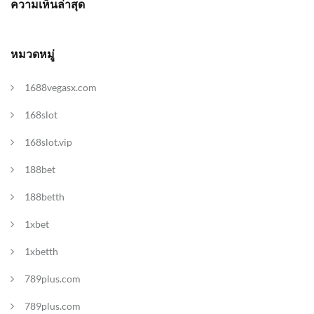
ความเห็นล่าสุด
หมวดหมู่
1688vegasx.com
168slot
168slot.vip
188bet
188betth
1xbet
1xbetth
789plus.com
789plus.com