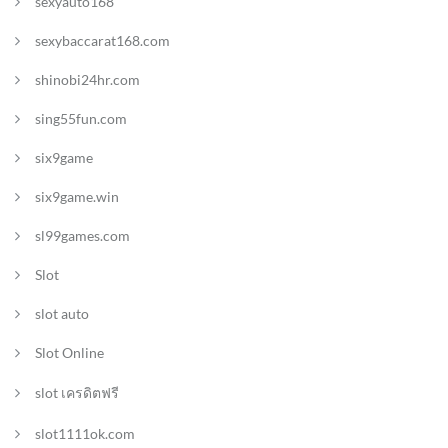
sexyauto168
sexybaccarat168.com
shinobi24hr.com
sing55fun.com
six9game
six9game.win
sl99games.com
Slot
slot auto
Slot Online
slot เครดิตฟรี
slot1111ok.com