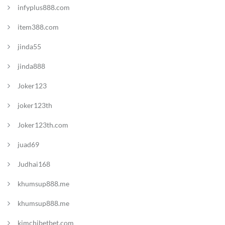
infyplus888.com
item388.com
jinda55
jinda888
Joker123
joker123th
Joker123th.com
juad69
Judhai168
khumsup888.me
khumsup888.me
kimchibetbet.com