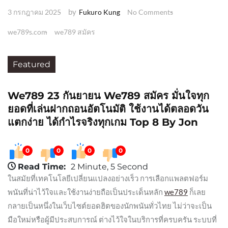
by
3 กรกฎาคม 2025
Fukuro Kung
No Comments
we789s.com
we789 สมัคร
Featured
We789 23 กันยายน We789 สมัคร มั่นใจทุก
ยอดที่เล่นฝากถอนอัตโนมัติ ใช้งานได้ตลอดวัน
แตกง่าย ได้กำไรจริงทุกเกม Top 8 By Jon
0
0
0
0
Read Time:
2 Minute, 5 Second
ในสมัยที่เทคโนโลยีเปลี่ยนแปลงอย่างเร็ว การเลือกแพลตฟอร์ม
พนันที่น่าไว้ใจและใช้งานง่ายถือเป็นประเด็นหลัก
we789
ก็เลย
กลายเป็นหนึ่งในเว็บไซต์ยอดฮิตของนักพนันทั่วไทย ไม่ว่าจะเป็น
มือใหม่หรือผู้มีประสบการณ์ ต่างไว้ใจในบริการที่ครบครัน ระบบที่