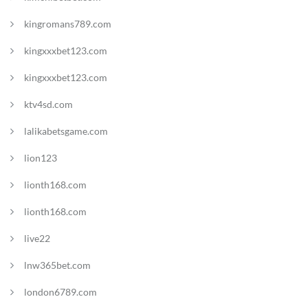
kingromans789.com
kingxxxbet123.com
kingxxxbet123.com
ktv4sd.com
lalikabetsgame.com
lion123
lionth168.com
lionth168.com
live22
lnw365bet.com
london6789.com