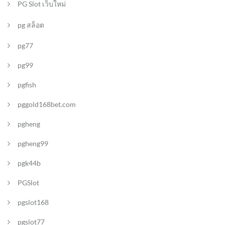
PG Slot เว็บใหม่
pg สล็อต
pg77
pg99
pgfish
pggold168bet.com
pgheng
pgheng99
pgk44b
PGSlot
pgslot168
pgslot77