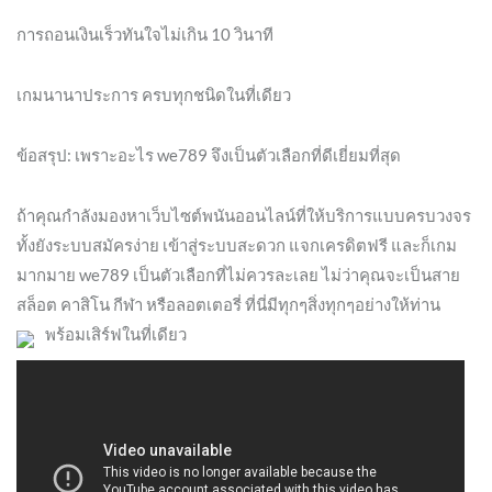
การถอนเงินเร็วทันใจไม่เกิน 10 วินาที
เกมนานาประการ ครบทุกชนิดในที่เดียว
ข้อสรุป: เพราะอะไร we789 จึงเป็นตัวเลือกที่ดีเยี่ยมที่สุด
ถ้าคุณกำลังมองหาเว็บไซต์พนันออนไลน์ที่ให้บริการแบบครบวงจร
ทั้งยังระบบสมัครง่าย เข้าสู่ระบบสะดวก แจกเครดิตฟรี และก็เกม
มากมาย we789 เป็นตัวเลือกที่ไม่ควรละเลย ไม่ว่าคุณจะเป็นสาย
สล็อต คาสิโน กีฬา หรือลอตเตอรี่ ที่นี่มีทุกๆสิ่งทุกๆอย่างให้ท่าน
พร้อมเสิร์ฟในที่เดียว