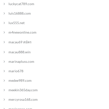
luckycat789.com
luis16888.com
lux555.net
m4newonline.com
macau69 สมัคร
macau888.win
marinapluss.com
mario678
medee989.com
meekin365day.com
mercyrosa168.com
mexicanoo.com