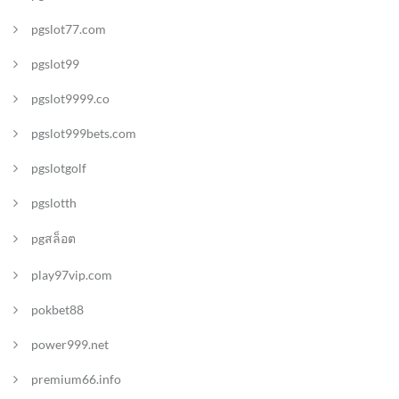
pgslot77.com
pgslot99
pgslot9999.co
pgslot999bets.com
pgslotgolf
pgslotth
pgสล็อต
play97vip.com
pokbet88
power999.net
premium66.info