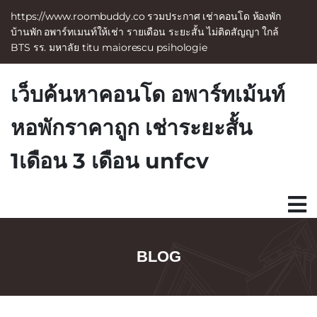
https://www.roombuddy.co รวมประกาศ เช่าคอนโด ห้องพัก
บ้านพัก อพาร์ทเมนท์ให้เช่า รายเดือน ระยะสั้น ไม่ติดสัญญา ใกล้
BTS รร. มหาลัย titu maiorescu psihologie
S
k
เว็บค้นหาคอนโด อพาร์ทเม้นท์
i
p
หอพักราคาถูก เช่าระยะสั้น
t
o
c
1เดือน 3 เดือน unfcv
o
n
t
e
n
t
BLOG