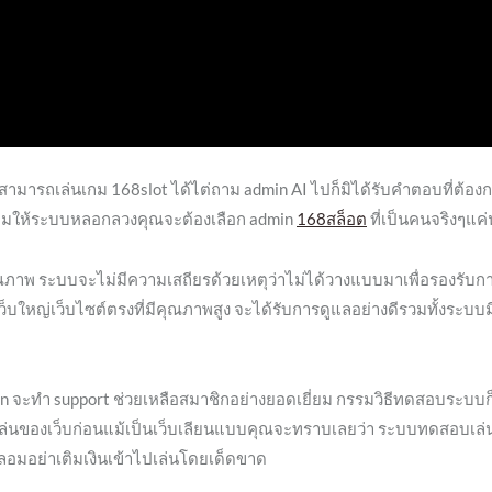
ไม่สามารถเล่นเกม 168slot ได้ไต่ถาม admin AI ไปก็มิได้รับคำตอบที่ต้อง
่ายอมให้ระบบหลอกลวงคุณจะต้องเลือก admin
168สล็อต
ที่เป็นคนจริงๆแค่น
คุณภาพ ระบบจะไม่มีความเสถียรด้วยเหตุว่าไม่ได้วางแบบมาเพื่อรองรับก
่เว็บใหญ่เว็บไซต์ตรงที่มีคุณภาพสูง จะได้รับการดูแลอย่างดีรวมทั้งระบบม
in จะทำ support ช่วยเหลือสมาชิกอย่างยอดเยี่ยม กรรมวิธีทดสอบระบบก
งเล่นของเว็บก่อนแม้เป็นเว็บเลียนแบบคุณจะทราบเลยว่า ระบบทดสอบเล่น
บปลอมอย่าเติมเงินเข้าไปเล่นโดยเด็ดขาด