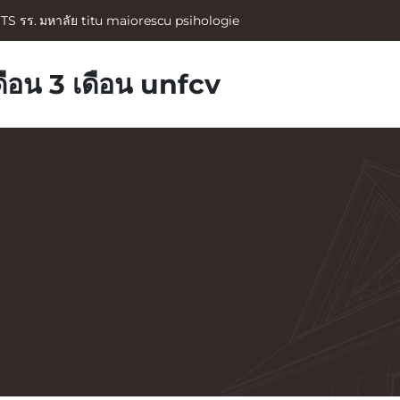
BTS รร. มหาลัย titu maiorescu psihologie
ดือน 3 เดือน unfcv