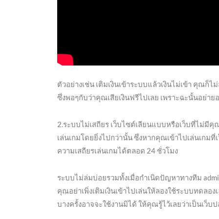
ตัวอย่างเช่น เติมเงินเข้าระบบแล้วเงินไม่เข้า คุณก็
ซึ่งพอๆกับว่าคุณเสียเงินฟรีไปเลย เพราะฉะนั้นอย
2.ระบบไม่เสถียร เว็บไซต์เลียนแบบหรือเว็บที่ไม่มี
เล่นเกมโดยยิ่งไปกว่านั้น ซึ่งหากคุณเข้าไปเล่นเกมที
ความเสถียรเล่นเกมได้ตลอด 24 ชั่วโมง
ระบบไม่ล่มบ่อยรวมทั้งเมื่อกำเนิดปัญหาทางทีม adm
คุณอย่าเพิ่งเติมเงินเข้าไปเล่นให้ลองใช้ระบบทดลอ
บางครั้งอาจจะใช้งานมิได้ ให้คุณรู้ไว้เลยว่าเป็นเว็