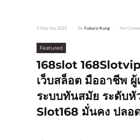
by
2 กันยายน 2025
Fukuro Kung
No Comm
Featured
168slot 168Slotvip
เว็บสล็อต มืออาชีพ ผู้
ระบบทันสมัย ระดับห
Slot168 มั่นคง ปลอ