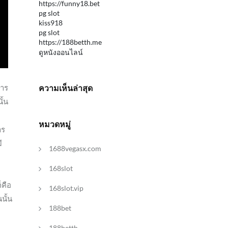
https://funny18.bet
pg slot
kiss918
pg slot
https://188betth.me
ดูหนังออนไลน์
การ
ความเห็นล่าสุด
ั้น
หมวดหมู่
าร
ี
1688vegasx.com
168slot
็คือ
168slot.vip
นั้น
188bet
188betth