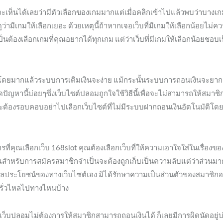
บจะเห็นได้เลยว่ามีตัวเลือกของเกมมากแต่เมื่อคลิกเข้าไปแล้วพบว่าบางเก
่ามีเกมให้เลือกเยอะ ด้วยเหตุนี้ถ้าหากเจอเว็บที่มีเกมให้เลือกน้อยไม่คว
ป็นต้องเลือกเกมที่คุณอยากได้ทุกเกม แต่ว่าเว็บที่มีเกมให้เลือกน้อยชอบเ
บโดยมากแล้วระบบการเติมเงินจะง่าย แม้กระนั้นระบบการถอนเงินจะยาก ซ
ญหานี้บ่อยๆซึ่งเว็บไซต์ปลอมถูกใจใช้วิธีนี้เพื่อจะไม่สามารถให้สมาชิกท
ะต้องรอบคอบอย่าไปเลือกเว็บไซต์ที่ไม่มีระบบฝากถอนเงินอัตโนมัติโดย
่คุณเลือกเว็บ 168slot คุณต้องเลือกเว็บที่ให้ความเอาใจใส่ในเรื่องขอ
ณสำหรับการสมัครสมาชิกจำเป็นจะต้องถูกเก็บเป็นความลับแต่ว่าส่วนมา
ผลประโยชน์ของทางเว็บไซต์เอง มิได้รักษาความเป็นส่วนตัวของสมาชิก
ลจะรั่วไหลไปทางไหนบ้าง
ากเว็บปลอมไม่ต้องการให้สมาชิกสามารถถอนเงินได้ ก็เลยมีการผิดนัดอยู่บ