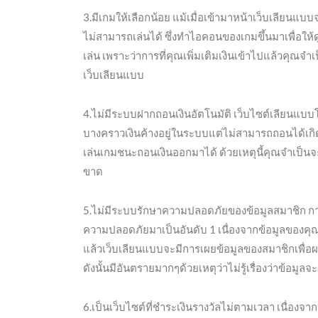
3.มีเกมให้เลือกน้อย แม้เมื่อเข้ามาหน้าเว็บเลียนแบ
ไม่สามารถเล่นได้ ซึ่งทำไอคอนของเกมขึ้นมาเพื่อให้ดูว
เล่น เพราะว่าการที่คุณเพิ่มเติมเงินเข้าไปแล้วคุณจำเ
เว็บเลียนแบบ
4.ไม่มีระบบฝากถอนเงินอัตโนมัติ เว็บไซต์เลียนแบ
บางคราวเงินค้างอยู่ในระบบแต่ไม่สามารถถอนได้เกิดปั
เล่นเกมชนะถอนเงินออกมาได้ ด้วยเหตุนี้คุณจำเป็นจ
ขาด
5.ไม่มีระบบรักษาความปลอดภัยของข้อมูลสมาชิก การที
ความปลอดภัยมาเป็นอันดับ 1 เนื่องจากข้อมูลของคุ
แล้วเว็บเลียนแบบจะมีการเผยข้อมูลของสมาชิกเพื่อ
ดังนั้นมีอันตรายมากๆด้วยเหตุว่าไม่รู้เรื่องว่าข้อมู
6.เป็นเว็บไซต์ที่ชำระเงินรางวัลไม่ตามเวลา เนื่องจ