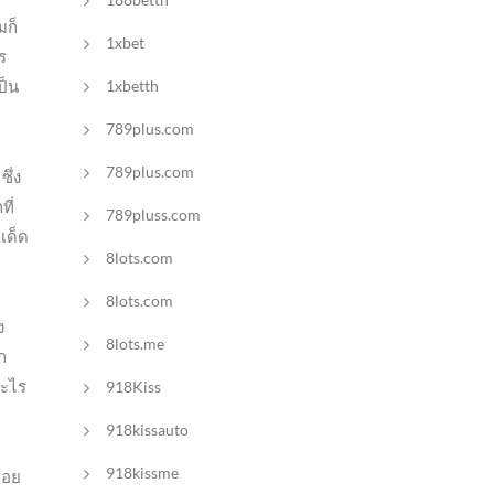
มก็
1xbet
ร
ป็น
1xbetth
789plus.com
789plus.com
ึ่ง
ี่
789pluss.com
เด็ด
8lots.com
8lots.com
ง
8lots.me
ก
อะไร
918Kiss
918kissauto
918kissme
่อย