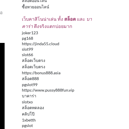
สล็อตออนไลน์
ซื้อหวยออนไลน์
นอ
เว็บคาสิโนน่าเล่น ทั้ง
สล็อต
และ
บา
คาร่า
ตึงจริงแตกบ่อยมาก
joker123
pg168
https://jinda55.cloud
slot99
slot66
สล็อตเว็บตรง
สล็อตเว็บตรง
https://bonus888.asia
สล็อต888
pgslot99
https://www.pussy888fun.vip
บาคาร่า
slotxo
สล็อตทดลอง
คลิปโป๊
1xbetth
pgslot