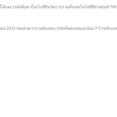
ด้เลย 168สล็อต เป็นเว็บที่มีนวัตบาปรวมทั้งเทคโนโลยีที่นำสมัยทำให้
ยายน 2025 Heidi อยากรวยต้องลอง 168สล็อตลงทุนงบน้อย กำไรหลักแส