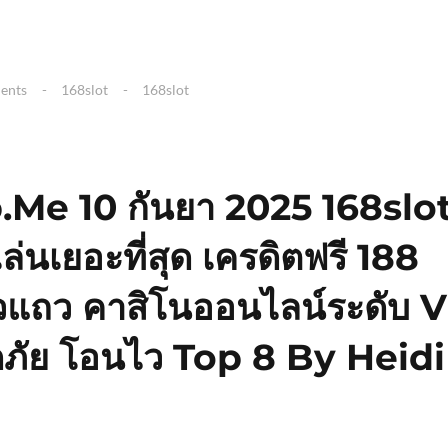
ents
168slot
168slot
.me 10 กันยา 2025 168slo
เล่นเยอะที่สุด เครดิตฟรี 188
ัวแถว คาสิโนออนไลน์ระดับ 
ดภัย โอนไว Top 8 By Heidi