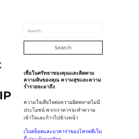
Search
t
เชื่อในศรัทธาของคุณและติดตาม
ความฝันของคุณ ความสุขและความ
ร่ำรวยจะมาถึง
VIP
ความใจเสียใจต่อความผิดพลาดไม่มี
ประโยชน์ พวกเราควรจะทำความ
เข้าใจและก้าวไปข้างหน้า
เว็บสล็อตและบาคาร่าของโครตดีเว็บ