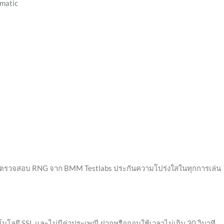
gmatic
รตรวจสอบ RNG จาก BMM Testlabs ประกันความโปร่งใสในทุกการเล่น
นโลยี SSL และไม่มีค่าประเพณี ฝากหรือถอนใช้เวลาไม่เกิน 30 วินาที