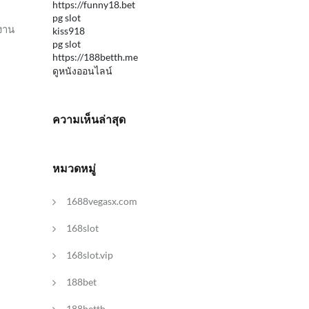
https://funny18.bet
pg slot
้งาน
kiss918
pg slot
https://188betth.me
ดูหนังออนไลน์
ความเห็นล่าสุด
หมวดหมู่
1688vegasx.com
168slot
168slot.vip
188bet
188betth