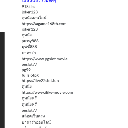
นี้เล่นแล้วรวยจัดๆ
918kiss
joker123
ดูหนังออนไลน์
https://sagame168th.com
joker123
ดูหนัง
pussy888
พุซซี่888
บาคาร่า
https://www.pgslot.movie
pgslot77
pg99
fullslotpg
https://live22slot.fun
ดูหนัง
https://www.ilike-movie.com
ดูหนังฟรี
ดูหนังฟรี
pgslot77
สล็อตเว็บตรง
บาคาร่าออนไลน์