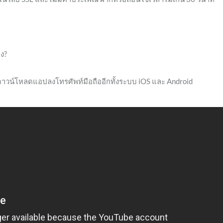
าง?
ดาวน์โหลดแอปลงโทรศัพท์มือถืออีกทั้งระบบ iOS และ Android