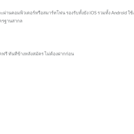
จะผ่านคอมพิวเตอร์หรือสมาร์ทโฟน รองรับทั้งยัง iOS รวมทั้ง Android ใช
มาตรฐานสากล
ฟรี ทันทีข้างหลังสมัคร ไม่ต้องฝากก่อน