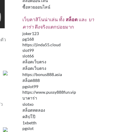
สล็อตออนไลน์
ซื้อหวยออนไลน์
เว็บคาสิโนน่าเล่น ทั้ง
สล็อต
และ
บา
คาร่า
ตึงจริงแตกบ่อยมาก
joker123
pg168
ตัว
https://jinda55.cloud
slot99
slot66
สล็อตเว็บตรง
สล็อตเว็บตรง
https://bonus888.asia
สล็อต888
pgslot99
https://www.pussy888fun.vip
บาคาร่า
ัว
slotxo
สล็อตทดลอง
คลิปโป๊
1xbetth
pgslot