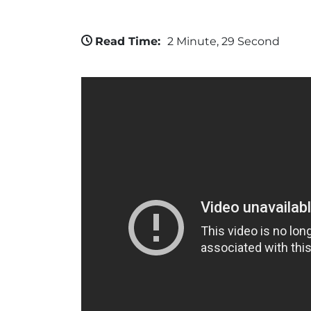
Read Time:
2 Minute, 29 Second