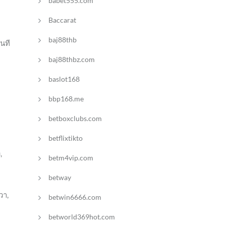
babet555.com
Baccarat
baj88thb
ันที
baj88thbz.com
baslot168
bbp168.me
betboxclubs.com
betflixtikto
,
betm4vip.com
betway
วา,
betwin6666.com
betworld369hot.com