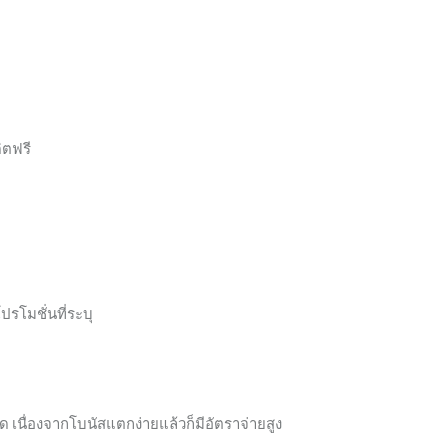
ิตฟรี
รโมชั่นที่ระบุ
ุด เนื่องจากโบนัสแตกง่ายแล้วก็มีอัตราจ่ายสูง