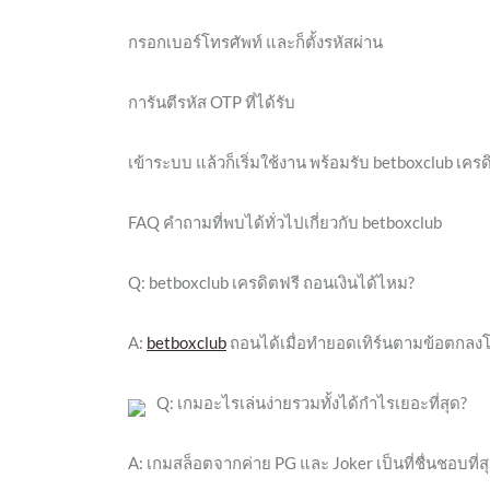
กรอกเบอร์โทรศัพท์ และก็ตั้งรหัสผ่าน
การันตีรหัส OTP ที่ได้รับ
เข้าระบบ แล้วก็เริ่มใช้งาน พร้อมรับ betboxclub เครด
FAQ คำถามที่พบได้ทั่วไปเกี่ยวกับ betboxclub
Q: betboxclub เครดิตฟรี ถอนเงินได้ไหม?
A:
betboxclub
ถอนได้เมื่อทำยอดเทิร์นตามข้อตกลงโป
Q: เกมอะไรเล่นง่ายรวมทั้งได้กำไรเยอะที่สุด?
A: เกมสล็อตจากค่าย PG และ Joker เป็นที่ชื่นชอบที่ส