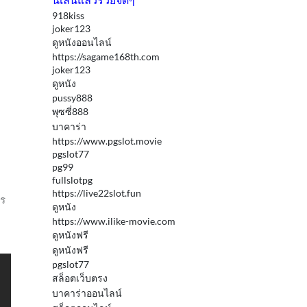
นี้เล่นแล้วรวยจัดๆ
918kiss
joker123
ดูหนังออนไลน์
https://sagame168th.com
joker123
ดูหนัง
pussy888
พุซซี่888
บาคาร่า
https://www.pgslot.movie
pgslot77
pg99
fullslotpg
https://live22slot.fun
คร
ดูหนัง
https://www.ilike-movie.com
ดูหนังฟรี
ดูหนังฟรี
pgslot77
สล็อตเว็บตรง
บาคาร่าออนไลน์