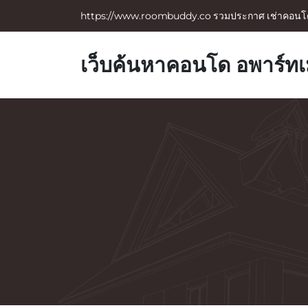
https://www.roombuddy.co รวมประกาศ เช่าคอนโด ห้อ
S
k
เว็บค้นหาคอนโด อพาร์ทเม
i
p
t
o
c
o
n
t
e
n
t