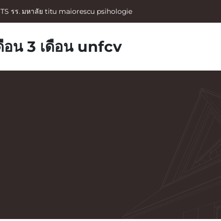
BTS รร. มหาลัย titu maiorescu psihologie
ดือน 3 เดือน unfcv