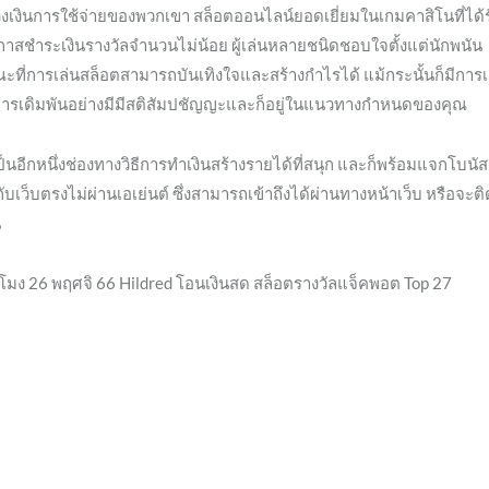
เงินการใช้จ่ายของพวกเขา สล็อตออนไลน์ยอดเยี่ยมในเกมคาสิโนที่ได้ร
อกาสชำระเงินรางวัลจำนวนไม่น้อย ผู้เล่นหลายชนิดชอบใจตั้งแต่นักพนัน
ะที่การเล่นสล็อตสามารถบันเทิงใจและสร้างกำไรได้ แม้กระนั้นก็มีการเส
ล่นการเดิมพันอย่างมีมีสติสัมปชัญญะและก็อยู่ในแนวทางกำหนดของคุณ
ป็นอีกหนึ่งช่องทางวิธีการทำเงินสร้างรายได้ที่สนุก และก็พร้อมแจกโบนัส
สกับเว็บตรงไม่ผ่านเอเย่นต์ ซึ่งสามารถเข้าถึงได้ผ่านทางหน้าเว็บ หรือจะติด
น
วโมง 26 พฤศจิ 66 Hildred โอนเงินสด สล็อตรางวัลแจ็คพอต Top 27