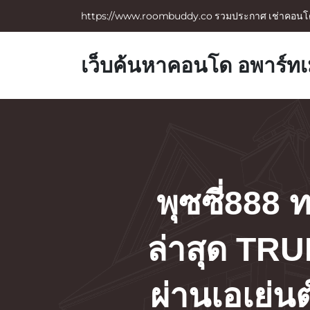
https://www.roombuddy.co รวมประกาศ เช่าคอนโด ห้อ
S
k
เว็บค้นหาคอนโด อพาร์ทเม
i
p
t
o
c
o
n
t
e
n
พุซซี่888
t
ล่าสุด TRU
ผ่านเอเย่