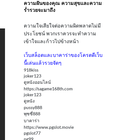
ความฝันของคุณ ความสุขและความ
ร่ำรวยจะมาถึง
ความใจเสียใจต่อความผิดพลาดไม่มี
ประโยชน์ พวกเราควรจะทำความ
เข้าใจและก้าวไปข้างหน้า
เว็บสล็อตและบาคาร่าของโครตดีเว็บ
นี้เล่นแล้วรวยจัดๆ
918kiss
joker123
ดูหนังออนไลน์
https://sagame168th.com
joker123
ดูหนัง
pussy888
พุซซี่888
บาคาร่า
https://www.pgslot.movie
pgslot77
pg99