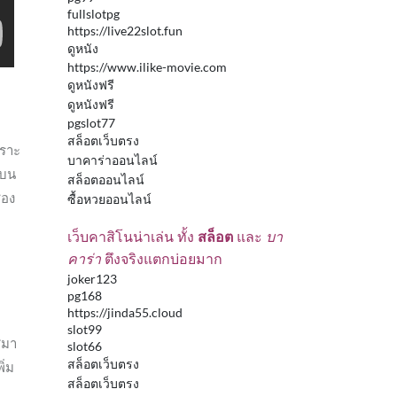
fullslotpg
https://live22slot.fun
ดูหนัง
https://www.ilike-movie.com
ดูหนังฟรี
ดูหนังฟรี
pgslot77
สล็อตเว็บตรง
พราะ
บาคาร่าออนไลน์
บน
สล็อตออนไลน์
่อง
ซื้อหวยออนไลน์
เว็บคาสิโนน่าเล่น ทั้ง
สล็อต
และ
บา
คาร่า
ตึงจริงแตกบ่อยมาก
joker123
pg168
https://jinda55.cloud
slot99
สมา
slot66
สล็อตเว็บตรง
ิ่ม
สล็อตเว็บตรง