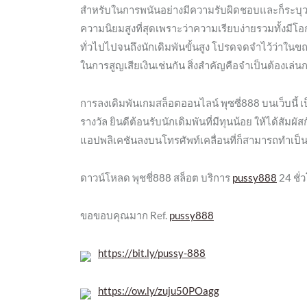
สำหรับในการพนันอย่างมีความรับผิดชอบและก็ระบุวง
ความนิยมสูงที่สุดเพราะว่าความเรียบง่ายรวมทั้งมีโ
ทั่วไปไปจนถึงนักเดิมพันขั้นสูง โปรดจดจำไว้ว่าในขณ
ในการสูญเสียเงินเช่นกัน สิ่งสำคัญคือจำเป็นต้องเ
การลงเดิมพันเกมสล็อตออนไลน์ พุซซี่888 บนเว็บนี้ เ
รางวัล ยินดีต้อนรับนักเดิมพันที่มีทุนน้อย ให้ได้สัมผั
แอปพลิเคชันลงบนโทรศัพท์เคลื่อนที่ก็สามารถทำเป็
ดาวน์โหลด พุชชี่888 สล็อต บริการ
pussy888
24 ชั่
ขอขอบคุณมาก Ref.
pussy888
https://bit.ly/pussy-888
https://ow.ly/zuju50POagg