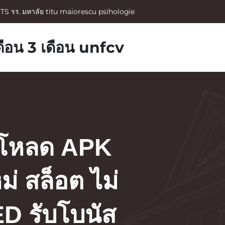
BTS รร. มหาลัย titu maiorescu psihologie
ดือน 3 เดือน unfcv
น์โหลด APK
่ สล็อต ไม่
D รับโบนัส