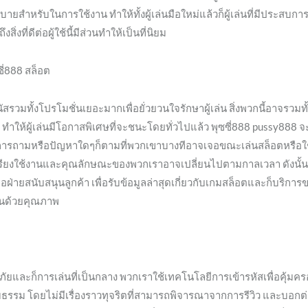
ยสำหรับในการใช้งาน ทำให้ทั้งผู้เล่นมือใหม่แล้วก็ผู้เล่นที่มีประสบกา
่งที่ดีต่อผู้ใช้นี้มีส่วนทำให้เป็นที่นิยม
ซี่888 สล็อต
วมทั้งโปรโมชั่นเยอะมากเพื่อยั่วยวนใจรักษาผู้เล่น สิ่งพวกนี้อาจรวมทั
 ทำให้ผู้เล่นมีโอกาสพิเศษที่จะชนะโดยทั่วไปแล้ว พุซซี่888 pussy888 จ
เพื่อการถามหรือปัญหาใดๆก็ตามที่พวกเขาบางทีอาจเจอขณะเล่นสล็อตหรือใ
รียงใช้งานและคุณลักษณะของพวกเราอาจเปลี่ยนไปตามกาลเวลา ดังนั้น
ฝ่ายสนับสนุนลูกค้า เพื่อรับข้อมูลล่าสุดเกี่ยวกับเกมสล็อตและก็บริการ
ันด้วยคุณภาพ
ยและก็การเล่นที่เป็นกลาง พวกเราใช้เทคโนโลยีการเข้ารหัสเพื่อคุ้มคร
อบธรรม โดยไม่มีเรื่องราวทุจริตที่สามารถพิจารณาจากการรีวิว และบอกต