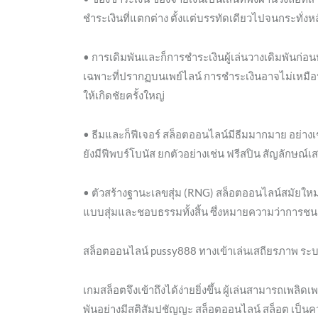
ชำระเงินที่แตกต่าง ตั้งแต่บรรทัดเดียวไปจนกระทั่งห
• การเดิมพันและก็การชำระเงินผู้เล่นวางเดิมพันก่อ
เฉพาะที่ปรากฏบนเพย์ไลน์ การชำระเงินอาจไม่เหม
ให้เกิดชัยครั้งใหญ่
• ธีมและก็ฟีเจอร์ สล็อตออนไลน์มีธีมมากมาย อย่า
ยังมีฟีพบร์โบนัส ยกตัวอย่างเช่น ฟรีสปิน สัญลักษณ์เสร
• ตัวสร้างฐานะเลขสุ่ม (RNG) สล็อตออนไลน์สมัยใหม่
แบบสุ่มและชอบธรรมทั้งสิ้น ซึ่งหมายความว่าการชนะ
สล็อตออนไลน์ pussy888 ทางเข้าเล่นเสถียรภาพ ระบ
เกมสล็อตจึงเข้าถึงได้ง่ายยิ่งขึ้น ผู้เล่นสามารถเพลิด
พันอย่างมีสติสัมปชัญญะ สล็อตออนไลน์ สล็อต เป็นควา