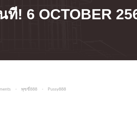
ันที! 6 OCTOBER 25
ments
พุซซี่888
Pussy888