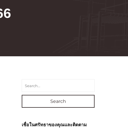
66
Search
เชื่อในศรัทธาของคุณและติดตาม