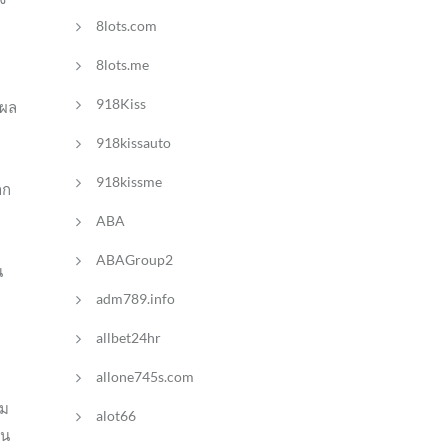
8lots.com
8lots.me
918Kiss
งผล
918kissauto
918kissme
าก
ABA
ABAGroup2
น
adm789.info
allbet24hr
allone745s.com
ิม
alot66
่น