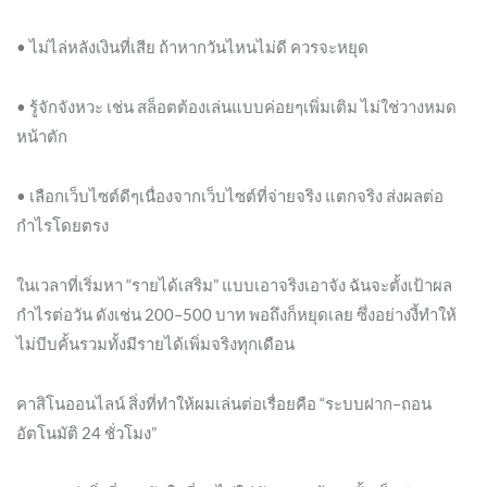
• ไม่ไล่หลังเงินที่เสีย ถ้าหากวันไหนไม่ดี ควรจะหยุด
• รู้จักจังหวะ เช่น สล็อตต้องเล่นแบบค่อยๆเพิ่มเติม ไม่ใช่วางหมด
หน้าตัก
• เลือกเว็บไซต์ดีๆเนื่องจากเว็บไซต์ที่จ่ายจริง แตกจริง ส่งผลต่อ
กำไรโดยตรง
ในเวลาที่เริ่มหา “รายได้เสริม” แบบเอาจริงเอาจัง ฉันจะตั้งเป้าผล
กำไรต่อวัน ดังเช่น 200–500 บาท พอถึงก็หยุดเลย ซึ่งอย่างงี้ทำให้
ไม่บีบคั้นรวมทั้งมีรายได้เพิ่มจริงทุกเดือน
คาสิโนออนไลน์ สิ่งที่ทำให้ผมเล่นต่อเรื่อยคือ “ระบบฝาก–ถอน
อัตโนมัติ 24 ชั่วโมง”