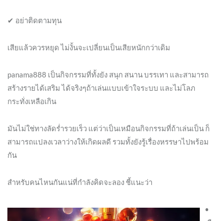
✔ อย่าติดตามทุน
เสียแล้วควรหยุด ไม่งั้นจะเปลี่ยนเป็นเสียหนักกว่าเดิม
panama888 เป็นกิจกรรมที่ทั้งยัง สนุก สนาน บรรเทา และสามารถ
สร้างรายได้เสริม ได้จริงๆถ้าเล่นแบบเข้าใจระบบ และไม่โลภ
กระทั่งเหลือเกิน
มันไม่ใช่ทางลัดร่ำรวยเร็ว แต่ว่าเป็นเหมือนกิจกรรมที่ถ้าเล่นเป็น ก็
สามารถแปลงเวลาว่างให้เกิดผลดี รวมทั้งยังรู้เรื่องหรรษาไปพร้อม
กัน
สำหรับคนไหนกันแน่ที่กำลังคิดจะลอง ชี้แนะว่า
•