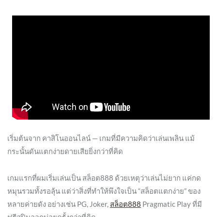
เริ่มต้นจาก คาสิโนออนไลน์ — เกมที่มีความคิดว่าเล่นเพลิน แม้
กระนั้นดันแตกง่ายดายเสียยิ่งกว่าที่คิด
เกมแรกที่ผมเริ่มเล่นเป็น สล็อต888 ด้วยเหตุว่าเล่นไม่ยาก แค่กด
หมุนรวมทั้งรอลุ้น แต่ว่าสิ่งที่ทำให้พึงใจเป็น “สล็อตแตกง่าย” ของ
หลายค่ายดัง อย่างเช่น PG, Joker,
สล็อต888
Pragmatic Play ที่มี
ฟรีสปินออกบ่อยครั้งกว่าที่คิด