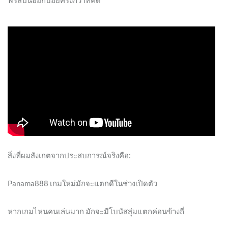
สิ่งที่ผมสังเกตจากประสบการณ์จริงคือ:
Panama888 เกมใหม่มักจะแตกดีในช่วงเปิดตัว
หากเกมไหนคนเล่นมาก มักจะมีโบนัสสุ่มแตกค่อนข้างถี่