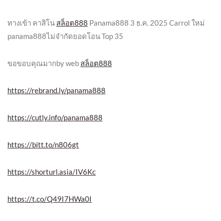
ทางเข้า คาสิโน
สล็อต888
Panama888 3 ธ.ค. 2025 Carrol ใหม่
panama888ไม่จำกัดยอดโอน Top 35
ขอขอบคุณมากby web
สล็อต888
https://rebrand.ly/panama888
https://cutly.info/panama888
https://bitt.to/n806gt
https://shorturl.asia/IV6Kc
https://t.co/Q49I7HWa0I