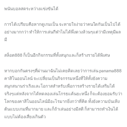
พนันบอลสดระหว่างแข่งขันได้
การได้เปรียบคือหากดูเกมเป็น จะทายใจง่ายว่าคนใดกันเป็นไปได้
อย่างมากกว่า ทำให้การเล่นกีฬาไม่ได้พึ่งดวงล้วนๆแต่ว่ามีเหตุมีผล
มี
สล็อต888 ก็เป็นอีกกิจกรรมที่ทั้งสนุกและก็สร้างรายได้พิเศษ
หากบอกกันตรงๆที่ผ่านมาฉันไม่เคยคิดเลยว่าการเล่น panama888
คาสิโนออนไลน์ จะเปลี่ยนเป็นกิจกรรมหนึ่งที่ให้ทั้งยังความ
สนุกสนานร่าเริงและโอกาสสำหรับเพื่อการสร้างรายได้เสริมได้
จริงๆแต่หลังจากได้ทดลองเล่นโกรธแค้นยะหนึ่ง ก็จะต้องยอมรับว่า
โลกของคาสิโนออนไลน์มีอะไรมากยิ่งกว่าที่คิด ทั้งยังความบันเทิง
ต้นแบบเกมที่มากมาย และก็ถ้าเล่นอย่างมีสติ ก็สามารถทำเงินได้
แบบไม่ต้องเสี่ยงเกินตัว