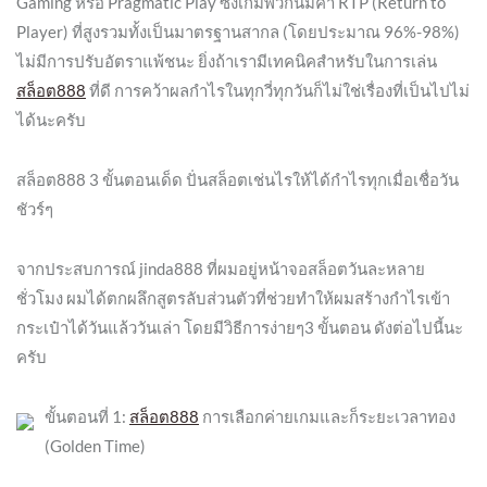
Gaming หรือ Pragmatic Play ซึ่งเกมพวกนี้มีค่า RTP (Return to
Player) ที่สูงรวมทั้งเป็นมาตรฐานสากล (โดยประมาณ 96%-98%)
ไม่มีการปรับอัตราแพ้ชนะ ยิ่งถ้าเรามีเทคนิคสำหรับในการเล่น
สล็อต888
ที่ดี การคว้าผลกำไรในทุกวี่ทุกวันก็ไม่ใช่เรื่องที่เป็นไปไม่
ได้นะครับ
สล็อต888 3 ขั้นตอนเด็ด ปั่นสล็อตเช่นไรให้ได้กำไรทุกเมื่อเชื่อวัน
ชัวร์ๆ
จากประสบการณ์ jinda888 ที่ผมอยู่หน้าจอสล็อตวันละหลาย
ชั่วโมง ผมได้ตกผลึกสูตรลับส่วนตัวที่ช่วยทำให้ผมสร้างกำไรเข้า
กระเป๋าได้วันแล้ววันเล่า โดยมีวิธีการง่ายๆ3 ขั้นตอน ดังต่อไปนี้นะ
ครับ
ขั้นตอนที่ 1:
สล็อต888
การเลือกค่ายเกมและก็ระยะเวลาทอง
(Golden Time)