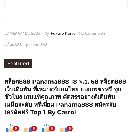
…
by
27 พฤศจิกายน 2025
Fukuro Kung
No Comments
สล็อต888
panama888
Featured
สล็อต888 Panama888 18 พ.ย. 68 สล็อต888
เว็บเดิมพัน ที่เหมาะกับคนไทย แจกเพชรฟรี ทุก
ชั่วโมง เกมแท้คุณภาพ คัดสรรอย่างดีเดิมพัน
เหนือระดับ พรีเมี่ยม Panama888 สมัครรับ
เครดิตฟรี Top 1 By Carrol
0
0
0
0