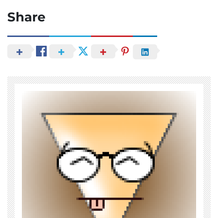
Share