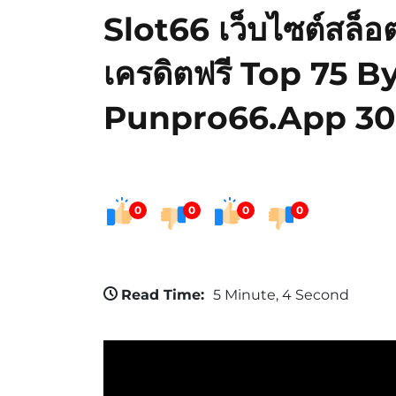
Slot66 เว็บไซต์สล็
เครดิตฟรี Top 75 B
Punpro66.app 30 
0
0
0
0
Read Time:
5 Minute, 4 Second