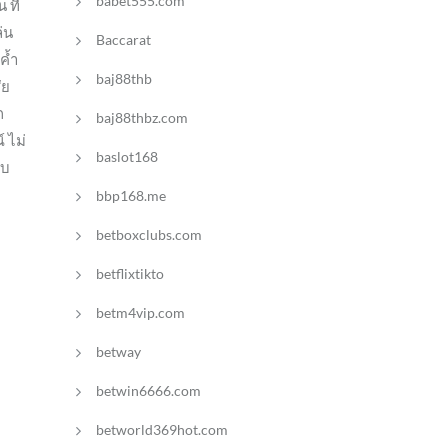
babet555.com
ที่
่น
Baccarat
ค้ำ
baj88thb
ัย
ก
baj88thbz.com
 ไม่
baslot168
ับ
bbp168.me
betboxclubs.com
betflixtikto
betm4vip.com
betway
betwin6666.com
betworld369hot.com