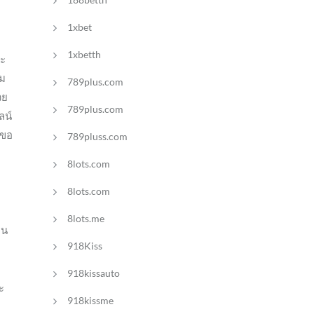
1xbet
1xbetth
่ะ
กม
789plus.com
วย
789plus.com
ลน์
มขอ
789pluss.com
8lots.com
8lots.com
8lots.me
็น
918Kiss
918kissauto
ะ
918kissme