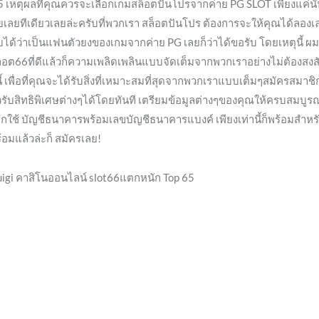
5 เหตุผลที่คุณควรจะเลือกเกมสล็อตปันโปรจากค่าย PG SLOT เพียงแค่นั้น 
เลยทีเดียวเลยล่ะครับที่พวกเรา สล็อตปันโปร ต้องการจะให้คุณได้ลองเล
ด้ว่าเป็นแฟนตัวยงของเกมจากค่าย PG เลยก็ว่าได้ขอรับ โดยเหตุนี้ ผม
็อต66ที่ดีแล้วก็ความเพลิดเพลินแบบจัดเต็มจากพวกเราอย่างไม่ต้องสงส
 เพื่อที่คุณจะได้รับสิ่งที่เหมาะสมที่สุดจากพวกเราแบบเต็มๆสมัครสมาชิ
้วรับสิทธิพิเศษต่างๆได้โดยทันที เตรียมข้อมูลต่างๆของคุณให้ครบสมบูรณ์
ยากใช้ บัญชีธนาคารพร้อมเลขบัญชีธนาคารแบงค์ เพียงเท่านี้ก็พร้อมสำหร
อมแล้วล่ะก็ สมัครเลย!
Luigi คาสิโนออนไลน์ slot66แตกหนัก Top 65