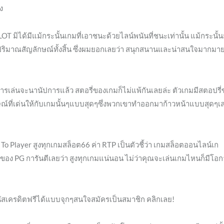
ง
ิได้มีแม้กระนั้นเกมที่เอาชนะด้วยไลน์พนันที่ชนะเท่านั้น แม้กระนั้นย
บปริมาณสัญลักษณ์ทั้งสิ้น ซึ่งผมยอกเลยว่า สนุกสนานและน่าสนใจมากมา
ล่นจะนานัปการแล้ว สตอรี่ของเกมก็ไม่แพ้กันเลยล่ะ ตัวเกมมีสตอปรี่
ษณ์ที่เด่นให้กับเกมนั้นๆแบบสุดๆซึ่งพวกเขาทำออกมาก้าวหน้าแบบสุดๆเ
n To Player สูงทุกเกมสล็อต66 ค่า RTP เป็นตัวชี้ว่า เกมสล็อตออนไลน์เก
มของ PG การันตีเลยว่า สูงทุกเกมแน่นอน ไม่ว่าคุณจะเล่นเกมไหนก็มีโอ
ัสเครดิตฟรีได้แบบจุกๆสนใจสมัครเป็นสมาชิก คลิกเลย!