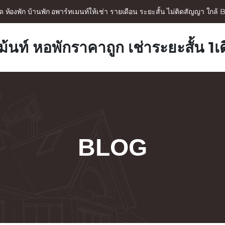
งพัก บ้านพัก อพาร์ทเมนท์ให้เช่า รายเดือน ระยะสั้น ไม่ติดสัญญา ใกล้ 
้นท์ หอพักราคาถูก เช่าระยะสั้น 1เ
BLOG