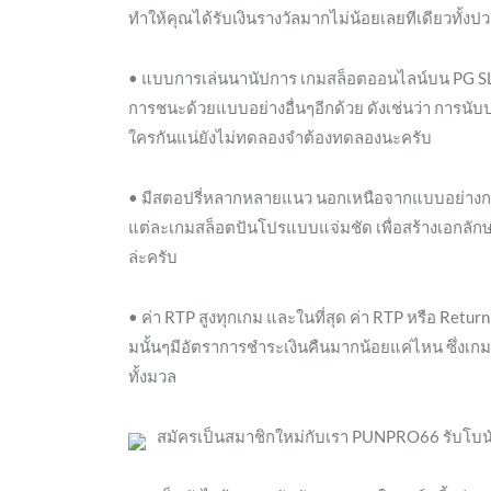
ทำให้คุณได้รับเงินรางวัลมากไม่น้อยเลยทีเดียวทั้งปว
• แบบการเล่นนานัปการ เกมสล็อตออนไลน์บน PG SLOT ม
การชนะด้วยแบบอย่างอื่นๆอีกด้วย ดังเช่นว่า การนั
ใครกันแน่ยังไม่ทดลองจำต้องทดลองนะครับ
• มีสตอปรี่หลากหลายแนว นอกเหนือจากแบบอย่างการเ
แต่ละเกมสล็อตปันโปรแบบแจ่มชัด เพื่อสร้างเอกลัก
ล่ะครับ
• ค่า RTP สูงทุกเกม และในที่สุด ค่า RTP หรือ Retur
มนั้นๆมีอัตราการชำระเงินคืนมากน้อยแค่ไหน ซึ่งเก
ทั้งมวล
สมัครเป็นสมาชิกใหม่กับเรา PUNPRO66 รับโบน