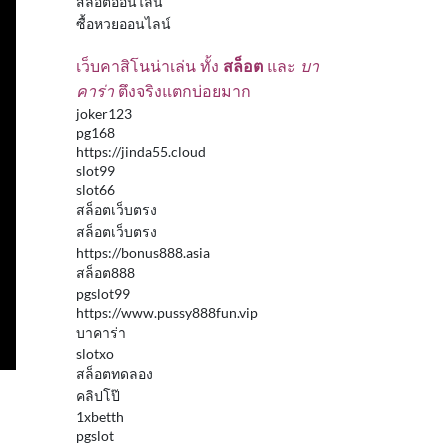
สล็อตออนไลน์
ซื้อหวยออนไลน์
เว็บคาสิโนน่าเล่น ทั้ง
สล็อต
และ
บา
คาร่า
ตึงจริงแตกบ่อยมาก
joker123
pg168
https://jinda55.cloud
slot99
slot66
สล็อตเว็บตรง
สล็อตเว็บตรง
https://bonus888.asia
สล็อต888
pgslot99
https://www.pussy888fun.vip
บาคาร่า
slotxo
สล็อตทดลอง
คลิปโป๊
1xbetth
pgslot