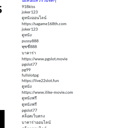
นี้เล่นแล้วรวยจัดๆ
6
918kiss
joker123
ดูหนังออนไลน์
https://sagame168th.com
joker123
ดูหนัง
pussy888
พุซซี่888
บาคาร่า
https://www.pgslot.movie
pgslot77
pg99
fullslotpg
https://live22slot.fun
ดูหนัง
https://www.ilike-movie.com
ดูหนังฟรี
ดูหนังฟรี
pgslot77
สล็อตเว็บตรง
บาคาร่าออนไลน์