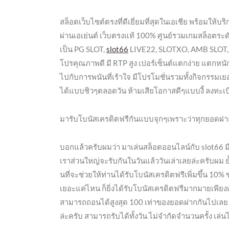
สล็อตเว็บไซต์ตรงที่ดีเยี่ยมที่สุดในเอเชีย พร้อมให้บ
ผ่านเอเย่นต์ เว็บตรงแท้ 100% ศูนย์รวมเกมสล็อตระด
เป็น PG SLOT,
slot66
LIVE22, SLOTXO, AMB SLOT, 
โปรคุณภาพดี มี RTP สูง เปอร์เซ็นต์แตกง่าย แตกหนั
ไปกับการพนันที่เร้าใจ มีโปรโมชั่นรวมทั้งกิจกรรมเ
ได้แบบชิวๆตลอดวัน ห้ามเสียโอกาสดีๆแบบงี้ ลงทะเ
มารับโบนัสเครดิตฟรีกันแบบจุกๆเพราะว่าทุกยอดฝา
บอกแล้วครับผมว่า มาเล่นสล็อตออนไลน์กับ slot66 มี
เราส่วนใหญ่จะรับกันในวันแล้ววันเล่าเลยล่ะครับผม 
นที่จะช่วยให้ท่านได้รับโบนัสเครดิตฟรีเพิ่มขึ้น 1
เยอะแค่ไหน ก็ยิ่งได้รับโบนัสเครดิตฟรีมากมายเพียงแ
สามารถถอนได้สูงสุด 100 เท่าของยอดฝากกันไปเลย 
ล่ะครับ สามารถรับได้ทั้งวัน ไม่จำกัดจำนวนครั้ง เ