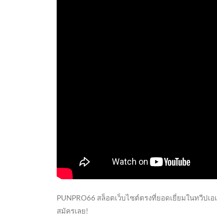
PUNPRO66 สล็อตเว็บไซต์ตรงที่ยอดเยี่ยมในทวีปเอเ
สมัครเลย!