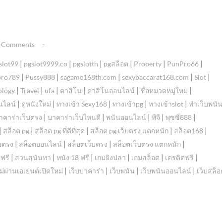
 Comments
|
|
|
|
|
|
slot99
pgslot9999.co
pgslotth
pgสล็อต
Property
PunPro66
|
|
|
|
|
pro789
Pussy888
sagame168th.com
sexybaccarat168.com
Slot
|
|
|
|
|
|
ology
Travel
ufa
คาสิโน
คาสิโนออนไลน์
ชื่อหมวดหมู่ใหม่
|
|
|
|
|
นไลน์
ดูหนังใหม่
ทางเข้า Sexy168
ทางเข้าpg
ทางเข้าslot
ทำเว็บพนั
|
|
|
|
|
าคาร่าเว็บตรง
บาคาร่าเว็บไหนดี
พนันออนไลน์
พีจี
พุซซี่888
|
|
|
|
|
สล็อต pg
สล็อต pg ที่ดีที่สุด
สล็อต pg เว็บตรง แตกหนัก
สล็อต168
|
|
|
|
บตรง
สล็อตออนไลน์
สล็อตเว็บตรง
สล็อตเว็บตรง แตกหนัก
|
|
|
|
|
|
ฟรี
สวนสุนันทา
หนัง 18 ฟรี
เกมยิงปลา
เกมสล็อต
เครดิตฟรี
|
|
|
|
ม่ผ่านเอเย่นต์เปิดใหม่
เว็บบาคาร่า
เว็บพนัน
เว็บพนันออนไลน์
เว็บสล็อ