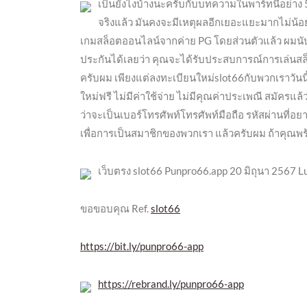
เป็นยังไงบ้างนะครับกับบทความในพาร์ทนี้อย่าง 
จริงแล้ว มันคงจะมีเหตุผลอีกเยอะแยะมากไม่น้อย
เกมสล็อตออนไลน์จากค่าย PG โดยส่วนตัวแล้ว ผมนับไ
ประกันได้เลยว่า คุณจะได้รับประสบการณ์การเล่นสล
ครับผม เพียงแต่ลงทะเบียนใหม่slot66กับพวกเราวันนี้
ใหม่ฟรี ไม่มีค่าใช้จ่าย ไม่มีคุณค่าประเพณี สมัครแล
ว่าจะเป็นเบอร์โทรศัพท์โทรศัพท์มือถือ รหัสผ่านที่อ
เพื่อการเป็นสมาชิกของพวกเรา แล้วครับผม ถ้าคุณพร้
เว็บตรง slot66 Punpro66.app 20 มิถุนา 2567 
ขอขอบคุณ Ref.
slot66
https://bit.ly/punpro66-app
https://rebrand.ly/punpro66-app