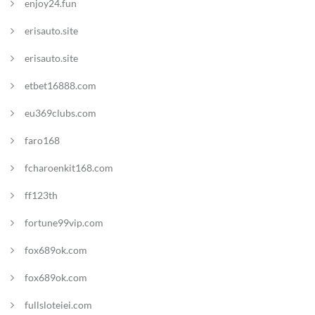
enjoy24.fun
erisauto.site
erisauto.site
etbet16888.com
eu369clubs.com
faro168
fcharoenkit168.com
ff123th
fortune99vip.com
fox689ok.com
fox689ok.com
fullsloteiei.com