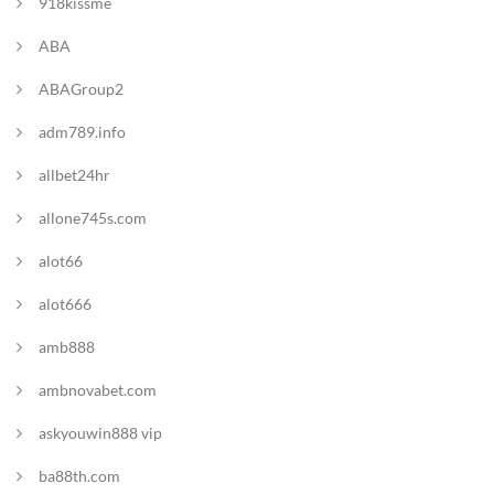
918kissme
ABA
ABAGroup2
adm789.info
allbet24hr
allone745s.com
alot66
alot666
amb888
ambnovabet.com
askyouwin888 vip
ba88th.com