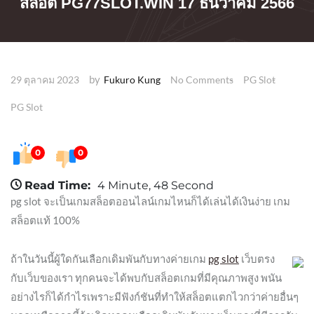
สล็อต PG77SLOT.WIN 17 ธันวาคม 2566
by
29 ตุลาคม 2023
Fukuro Kung
No Comments
PG Slot
PG Slot
0
0
Read Time:
4 Minute, 48 Second
pg slot จะเป็นเกมสล็อตออนไลน์เกมไหนก็ได้เล่นได้เงินง่าย เกม
สล็อตแท้ 100%
ถ้าในวันนี้ผู้ใดกันเลือกเดิมพันกับทางค่ายเกม
pg slot
เว็บตรง
กับเว็บของเรา ทุกคนจะได้พบกับสล็อตเกมที่มีคุณภาพสูง พนัน
อย่างไรก็ได้กำไรเพราะมีฟังก์ชันที่ทำให้สล็อตแตกไวกว่าค่ายอื่นๆ