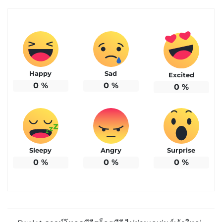
Happy
Sad
Excited
0
%
0
%
0
%
Sleepy
Angry
Surprise
0
%
0
%
0
%