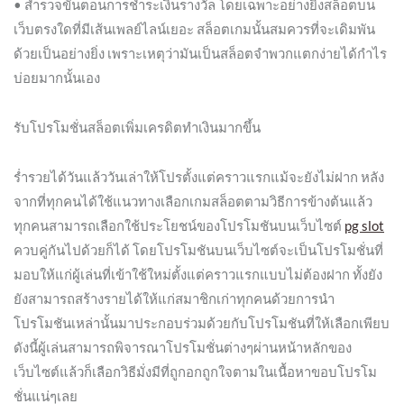
• สำรวจขั้นตอนการชำระเงินรางวัล โดยเฉพาะอย่างยิ่งสล็อตบน
เว็บตรงใดที่มีเส้นเพลย์ไลน์เยอะ สล็อตเกมนั้นสมควรที่จะเดิมพัน
ด้วยเป็นอย่างยิ่ง เพราะเหตุว่ามันเป็นสล็อตจำพวกแตกง่ายได้กำไร
บ่อยมากนั้นเอง
รับโปรโมชั่นสล็อตเพิ่มเครดิตทำเงินมากขึ้น
ร่ำรวยได้วันแล้ววันเล่าให้โปรตั้งแต่คราวแรกแม้จะยังไม่ฝาก หลัง
จากที่ทุกคนได้ใช้แนวทางเลือกเกมสล็อตตามวิธีการข้างต้นแล้ว
ทุกคนสามารถเลือกใช้ประโยชน์ของโปรโมชันบนเว็บไซต์
pg slot
ควบคู่กันไปด้วยก็ได้ โดยโปรโมชันบนเว็บไซต์จะเป็นโปรโมชั่นที่
มอบให้แก่ผู้เล่นที่เข้าใช้ใหม่ตั้งแต่คราวแรกแบบไม่ต้องฝาก ทั้งยัง
ยังสามารถสร้างรายได้ให้แก่สมาชิกเก่าทุกคนด้วยการนำ
โปรโมชันเหล่านั้นมาประกอบร่วมด้วยกับโปรโมชันที่ให้เลือกเพียบ
ดังนี้ผู้เล่นสามารถพิจารณาโปรโมชั่นต่างๆผ่านหน้าหลักของ
เว็บไซต์แล้วก็เลือกวิธีมั่งมีที่ถูกอกถูกใจตามในเนื้อหาขอบโปรโม
ชั่นแน่ๆเลย