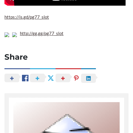
https://is.gd/pg77_slot
http://gg.gg/pg77_slot
Share