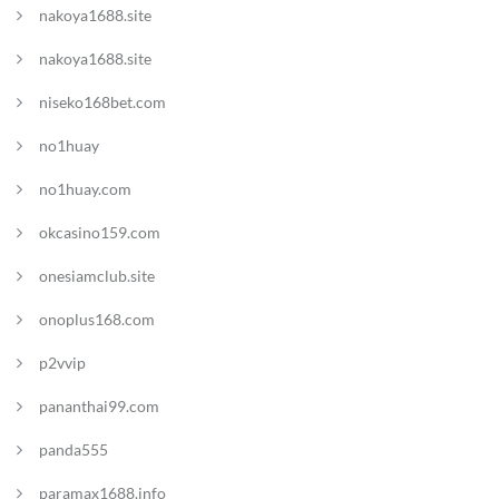
nakoya1688.site
nakoya1688.site
niseko168bet.com
no1huay
no1huay.com
okcasino159.com
onesiamclub.site
onoplus168.com
p2vvip
pananthai99.com
panda555
paramax1688.info