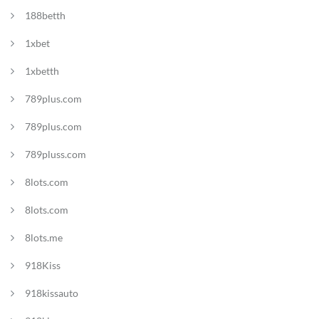
188betth
1xbet
1xbetth
789plus.com
789plus.com
789pluss.com
8lots.com
8lots.com
8lots.me
918Kiss
918kissauto