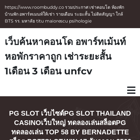
https://www.roombuddy.co รวมประกาศ เช่าคอนโด ห้องพัก
บ้านพัก อพาร์ทเมนท์ให้เช่า รายเดือน ระยะสั้น ไม่ติดสัญญา ใกล้
BTS รร. มหาลัย titu maiorescu psihologie
S
k
เว็บค้นหาคอนโด อพาร์ทเม้นท์
i
p
หอพักราคาถูก เช่าระยะสั้น
t
o
c
1เดือน 3 เดือน unfcv
o
n
t
e
n
t
PG SLOT เว็บไซต์PG SLOT THAILAND
CASINOเว็บใหญ่ ทดลองเล่นสล็อตPG
ทดลองเล่น TOP 58 BY BERNADETTE