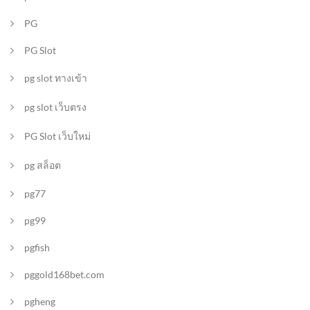
PG
PG Slot
pg slot ทางเข้า
pg slot เว็บตรง
PG Slot เว็บใหม่
pg สล็อต
pg77
pg99
pgfish
pggold168bet.com
pgheng