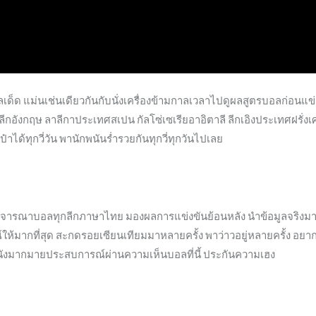
บอลเด็ด แม่นเช่นเดียวกันกับนั่งเครื่องข้ามกาลเวลาไปดูผลสูตรบอลก่อนแข่
ร์ลีกอังกฤษ ลาลีกาประเทศสเปน กัลโซ่เซเรียอาอิตาลี ลีกเอิงประเทศฝรั่งเ
าได้ทุกวี่วัน พานักพนันร่ำรวยกันทุกวี่ทุกวันไปเลย
ิจพิจารณาบอลทุกลีกภาษาไทย มองผลการแข่งขันย้อนหลัง นำข้อมูลจริงม
ห้มากที่สุด สะกดรอยเซียนเทียมมาหลายครั้ง พาว่าวอยู่หลายครั้ง อยา
หนังมากมายประสบการณ์ผ่านความเห็นบอลที่นี้ ประกันความเฮง