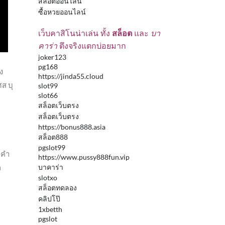
สล็อตออนไลน์
ซื้อหวยออนไลน์
เว็บคาสิโนน่าเล่น ทั้ง
สล็อต
และ
บา
คาร่า
ตึงจริงแตกบ่อยมาก
joker123
pg168
ง
https://jinda55.cloud
ศส บุ
slot99
slot66
สล็อตเว็บตรง
สล็อตเว็บตรง
https://bonus888.asia
สล็อต888
pgslot99
าคำ
https://www.pussy888fun.vip
ก
บาคาร่า
slotxo
สล็อตทดลอง
คลิปโป๊
1xbetth
pgslot