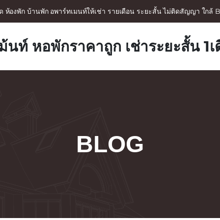
งพัก บ้านพัก อพาร์ทเมนท์ให้เช่า รายเดือน ระยะสั้น ไม่ติดสัญญา ใกล้ 
้นท์ หอพักราคาถูก เช่าระยะสั้น 1เ
BLOG