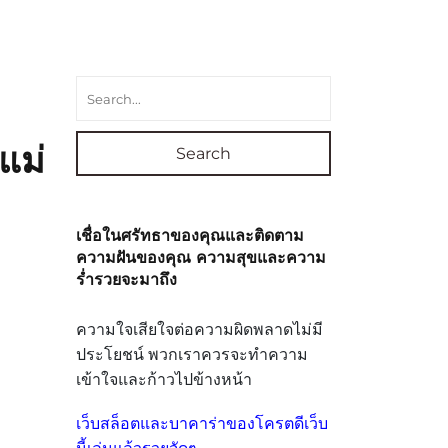
แม่
Search
เชื่อในศรัทธาของคุณและติดตาม
ความฝันของคุณ ความสุขและความ
ร่ำรวยจะมาถึง
ความใจเสียใจต่อความผิดพลาดไม่มี
ประโยชน์ พวกเราควรจะทำความ
เข้าใจและก้าวไปข้างหน้า
เว็บสล็อตและบาคาร่าของโครตดีเว็บ