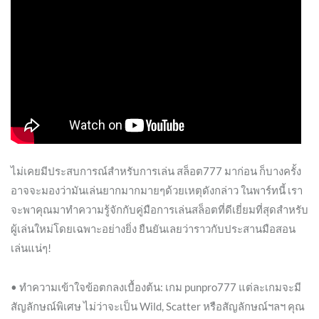
ไม่เคยมีประสบการณ์สำหรับการเล่น สล็อต777 มาก่อน ก็บางครั้ง
อาจจะมองว่ามันเล่นยากมากมายๆด้วยเหตุดังกล่าว ในพาร์ทนี้ เรา
จะพาคุณมาทำความรู้จักกับคู่มือการเล่นสล็อตที่ดีเยี่ยมที่สุดสำหรับ
ผู้เล่นใหม่โดยเฉพาะอย่างยิ่ง ยืนยันเลยว่าราวกับประสานมือสอน
เล่นแน่ๆ!
• ทำความเข้าใจข้อตกลงเบื้องต้น: เกม punpro777 แต่ละเกมจะมี
สัญลักษณ์พิเศษ ไม่ว่าจะเป็น Wild, Scatter หรือสัญลักษณ์ฯลฯ คุณ