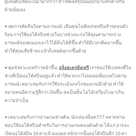
ผู้เล่นที่เปลี่ยนไปมามากกว่า ทำให้ผลสรุปนั้นออกมาแตกต่างกัน
ด้วยนั่นเอง
• ลดการตัดสินใจตามอารมณ์: เมื่อคุณไม่ต้องกดสปินรัวๆตอนหัว
ร้อน การใช้ออโต้สปินช่วยในบางช่วงจะก่อให้คุณสามารถถ่วง
อารมณ์ของตนเองเอาไว้ได้ดิบได้ดีขึ้น ทำให้มีเวลาคิดมากขึ้น
ทำให้คุณเสียช้าลง แล้วก็เล่นพังยากขึ้นด้วย
• คุมจังหวะเบทก้าวหน้าขึ้น:
สล็อตเครดิตฟรี
เราชอบใช้เบทคงที่ใน
ช่วงที่เปิดออโต้สปินอยู่แล้ว ทำให้พวกเราไม่เผลอเพิ่มเบทไปตาม
อารมณ์ เหมาะสมกับการใช้ประเมินกลไกของเกมอีกด้วย ทำให้
หลายคนมีความรู้สึกว่า เงินขึ้น-ลงเป็นขั้น ไม่ได้เหวี่ยงไปมาเกิน
ความจำเป็น
• เหมาะสมกับการอ่านเกมช่วงต้น: นักเล่น สล็อต777 หลายท่าน
ชอบใช้ออโต้สปินสำหรับในการอ่านเกมตอนต้นด้วย ได้แก่ อาจจะ
เปิดออโต้สปิน 10 ตาแล้วมองผล หลังจากนั้นออโต้สปินอีก 10 ตา