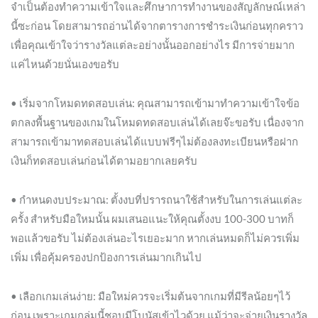
จำเป็นต้องทำความเข้าใจและศึกษาการทำงานของสัญลักษณ์เหล่า
นี้ซะก่อน โดยสามารถอ่านได้จากตารางการชำระเงินก่อนทุกคราว
เพื่อคุณเข้าใจว่ารางวัลแต่ละอย่างนั้นออกอย่างไร มีการจ่ายมาก
แค่ไหนด้วยนั่นเองขอรับ
• เริ่มจากโหมดทดสอบเล่น: คุณสามารถเข้ามาทำความเข้าใจข้อ
ตกลงพื้นฐานของเกมในโหมดทดสอบเล่นได้เลยจ๊ะขอรับ เนื่องจาก
สามารถเข้ามาทดสอบเล่นได้แบบฟรีๆไม่ต้องลงทะเบียนหรือฝาก
เงินก็ทดสอบเล่นก่อนได้ตามอยากเลยครับ
• กำหนดงบประมาณ: ตั้งงบที่ปรารถนาใช้สำหรับในการเล่นแต่ละ
ครั้ง สำหรับมือใหมนั้น ผมเสนอแนะให้คุณตั้งงบ 100-300 บาทก็
พอแล้วขอรับ ไม่ต้องเล่นอะไรเยอะมาก หากเล่นหมดก็ไม่ควรเพิ่ม
เพิ่ม เพื่อคุ้มครองปกป้องการเล่นมากเกินไป
• เลือกเกมเล่นง่าย: มือใหม่ควรจะเริ่มต้นจากเกมที่มีรีลน้อยๆไว้
ก่อน เพราะเกมกลุ่มนี้ชอบมีโบนัสเข้าไวด้วย แม้ว่าจะจ่ายเงินรางวัล