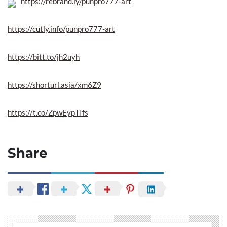
https://rebrand.ly/punpro777-art
https://cutly.info/punpro777-art
https://bitt.to/jh2uyh
https://shorturl.asia/xm6Z9
https://t.co/ZpwEypTIfs
Share