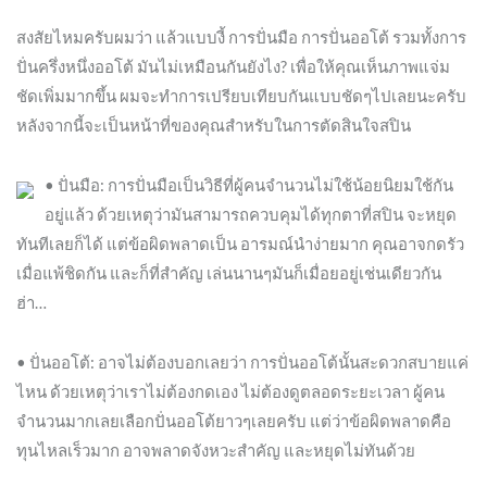
สงสัยไหมครับผมว่า แล้วแบบงี้ การปั่นมือ การปั่นออโต้ รวมทั้งการ
ปั่นครึ่งหนึ่งออโต้ มันไม่เหมือนกันยังไง? เพื่อให้คุณเห็นภาพแจ่ม
ชัดเพิ่มมากขึ้น ผมจะทำการเปรียบเทียบกันแบบชัดๆไปเลยนะครับ
หลังจากนี้จะเป็นหน้าที่ของคุณสำหรับในการตัดสินใจสปิน
• ปั่นมือ: การปั่นมือเป็นวิธีที่ผู้คนจำนวนไม่ใช้น้อยนิยมใช้กัน
อยู่แล้ว ด้วยเหตุว่ามันสามารถควบคุมได้ทุกตาที่สปิน จะหยุด
ทันทีเลยก็ได้ แต่ข้อผิดพลาดเป็น อารมณ์นำง่ายมาก คุณอาจกดรัว
เมื่อแพ้ชิดกัน และก็ที่สำคัญ เล่นนานๆมันก็เมื่อยอยู่เช่นเดียวกัน
ฮ่า…
• ปั่นออโต้: อาจไม่ต้องบอกเลยว่า การปั่นออโต้นั้นสะดวกสบายแค่
ไหน ด้วยเหตุว่าเราไม่ต้องกดเอง ไม่ต้องดูตลอดระยะเวลา ผู้คน
จำนวนมากเลยเลือกปั่นออโต้ยาวๆเลยครับ แต่ว่าข้อผิดพลาดคือ
ทุนไหลเร็วมาก อาจพลาดจังหวะสำคัญ และหยุดไม่ทันด้วย