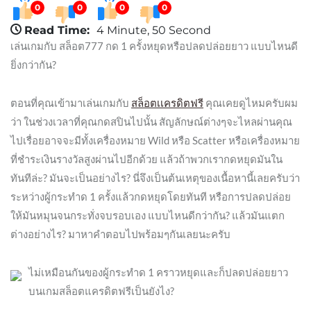
0
0
0
0
Read Time:
4 Minute, 50 Second
เล่นเกมกับ สล็อต777 กด 1 ครั้งหยุดหรือปลดปล่อยยาว แบบไหนดี
ยิ่งกว่ากัน?
ตอนที่คุณเข้ามาเล่นเกมกับ
สล็อตเเครดิตฟรี
คุณเคยดูไหมครับผม
ว่า ในช่วงเวลาที่คุณกดสปินไปนั้น สัญลักษณ์ต่างๆจะไหลผ่านคุณ
ไปเรื่อยอาจจะมีทั้งเครื่องหมาย Wild หรือ Scatter หรือเครื่องหมาย
ที่ชำระเงินรางวัลสูงผ่านไปอีกด้วย แล้วถ้าพวกเรากดหยุดมันใน
ทันทีล่ะ? มันจะเป็นอย่างไร? นี่จึงเป็นต้นเหตุของเนื้อหานี้เลยครับว่า
ระหว่างผู้กระทำด 1 ครั้งแล้วกดหยุดโดยทันที หรือการปลดปล่อย
ให้มันหมุนจนกระทั่งจบรอบเอง แบบไหนดีกว่ากัน? แล้วมันแตก
ต่างอย่างไร? มาหาคำตอบไปพร้อมๆกันเลยนะครับ
ไม่เหมือนกันของผู้กระทำด 1 คราวหยุดและก็ปลดปล่อยยาว
บนเกมสล็อตแครดิตฟรีเป็นยังไง?