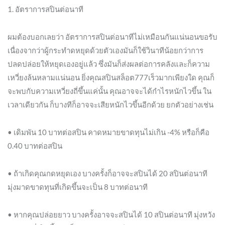
1. อัตราการสปินต่อนาที
ผมต้องบอกเลยว่า อัตราการสปินต่อนาทีไม่เหมือนกันแน่นอนขอรับ
เนื่องจากว่าผู้กระทำดหยุดด้วยตัวเองมันก็ใช้วินาทีน้อยกว่าการ
ปลดปล่อยให้หยุดเองอยู่แล้ว ซึ่งมันก็ส่งผลต่อการคลังและก็ความ
เหวี่ยงล้นหลามแน่นอน ยิ่งคุณสปินสล็อต777เร็วมากเพียงใด คุณก็
จะพบกับความเหวี่ยงถี่ขึ้นแค่นั้น คุณอาจจะได้กำไรหนักไวขึ้น ใน
เวลาเดียวกัน ก็บางทีก็อาจจะเสียหนักไวขึ้นอีกด้วย ยกตัวอย่างเช่น
• เดิมพัน 10 บาทต่อสปิน คาดหมายขาดทุนไม่เกิน -4% หรือก็คือ
0.40 บาทต่อสปิน
• ถ้าเกิดคุณกดหยุดเอง บางครั้งก็อาจจะสปินได้ 20 สปินต่อนาที
มุ่งมาดขาดทุนที่เกิดขึ้นจะเป็น 8 บาทต่อนาที
• หากคุณปล่อยยาว บางครั้งอาจจะสปินได้ 10 สปินต่อนาที มุ่งหวัง