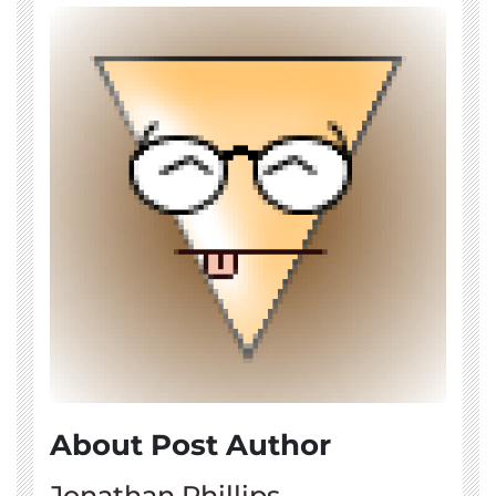
About Post Author
Jonathan Phillips