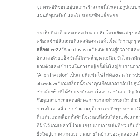
ขุมทรัพย์ที่ซ่อนอยู่บนเกาะร้าง เกมนี้นำเสนอรูปแบบการ
แผนที่ขุมทรัพย์ และโปรเกรสซีฟแจ็คพอต
กราฟิกที่น่าทึ่งและเพลงประกอบธีมโจรสลัดแท้ๆ จะทำ
พร้อมเข้าปล้นสมบัติแห่งท้องทะเลทั้งเจ็ด! “การบ
สล็อตlive22
“Alien Invasion” พุ่งทะยานสู่อวกาศแล
อัดแน่นด้วยแอ็คชั่นนี้มีภาพล้ำยุค แอนิเมชันไดนา
สามตัวและเข้าร่วมในการต่อสู้ครั้งยิ่งใหญ่กับยานอว
“Alien Invasion” เป็นเกมที่แฟนไซไฟต้องเล่น “การป
Showdown” เกมสล็อตนี้จะพาคุณย้อนเวลากลับไปสู่เ
ซาวด์แทร็กที่ได้รับแรงบันดาลใจจากตะวันตก สัญลั
ซึ่งคุณสามารถแสดงทักษะการวาดอย่างรวดเร็ว ด้วยธี
การเดินทางที่น่าจดจำผ่านภูมิประเทศที่ขรุขระของ
ตื่นเต้น เกมสล็อตทั้งห้านี้จะมอบสิ่งนั้นให้คุณ ตั้ง
ที่ฝังไว้ เกมเหล่านี้นำเสนอรูปแบบการเล่นที่ชวนดื่มด่ำ 
ยิ่งใหญ่จากความสะดวกสบายในบ้านของคุณเอง แล้วปล่