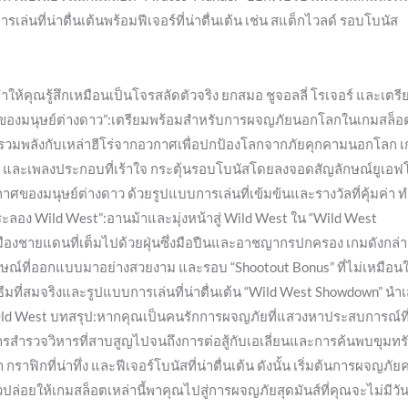
เล่นที่น่าตื่นเต้นพร้อมฟีเจอร์ที่น่าตื่นเต้น เช่น สแต็กไวลด์ รอบโบนัส
ให้คุณรู้สึกเหมือนเป็นโจรสลัดตัวจริง ยกสมอ ชูจอลลี่ โรเจอร์ และเตรี
ุกรุกของมนุษย์ต่างดาว”:เตรียมพร้อมสำหรับการผจญภัยนอกโลกในเกมสล็อ
ะรวมพลังกับเหล่าฮีโร่จากอวกาศเพื่อปกป้องโลกจากภัยคุกคามนอกโลก เก
มิก และเพลงประกอบที่เร้าใจ กระตุ้นรอบโบนัสโดยลงจอดสัญลักษณ์ยูเอฟ
กาศของมนุษย์ต่างดาว ด้วยรูปแบบการเล่นที่เข้มข้นและรางวัลที่คุ้มค่า ท
ระลอง Wild West”:อานม้าและมุ่งหน้าสู่ Wild West ใน “Wild West
มืองชายแดนที่เต็มไปด้วยฝุ่นซึ่งมือปืนและอาชญากรปกครอง เกมดังกล่า
กษณ์ที่ออกแบบมาอย่างสวยงาม และรอบ “Shootout Bonus” ที่ไม่เหมือน
มที่สมจริงและรูปแบบการเล่นที่น่าตื่นเต้น “Wild West Showdown” นำ
 Old West บทสรุป:หากคุณเป็นคนรักการผจญภัยที่แสวงหาประสบการณ์ที่
แต่การสำรวจวิหารที่สาบสูญไปจนถึงการต่อสู้กับเอเลี่ยนและการค้นพบขุมทรั
กราฟิกที่น่าทึ่ง และฟีเจอร์โบนัสที่น่าตื่นเต้น ดังนั้น เริ่มต้นการผจญภัยคร
อยให้เกมสล็อตเหล่านี้พาคุณไปสู่การผจญภัยสุดมันส์ที่คุณจะไม่มีวัน