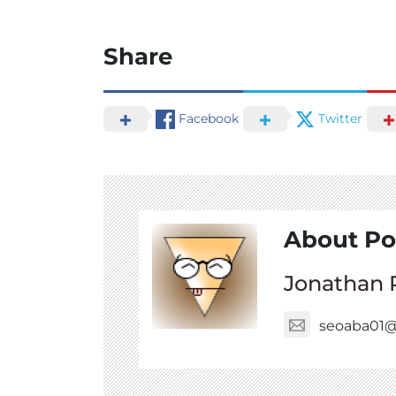
Share
Facebook
Twitter
About Po
Jonathan P
seoaba01