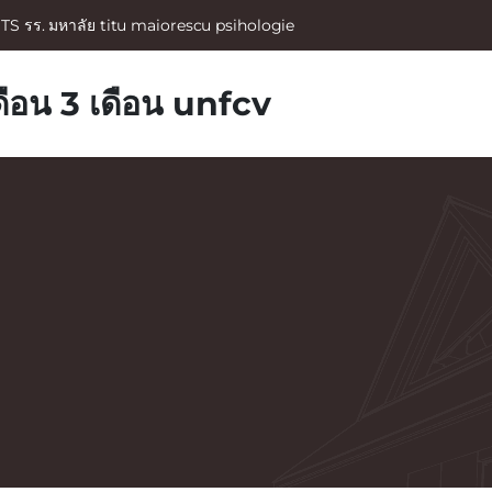
BTS รร. มหาลัย titu maiorescu psihologie
ดือน 3 เดือน unfcv