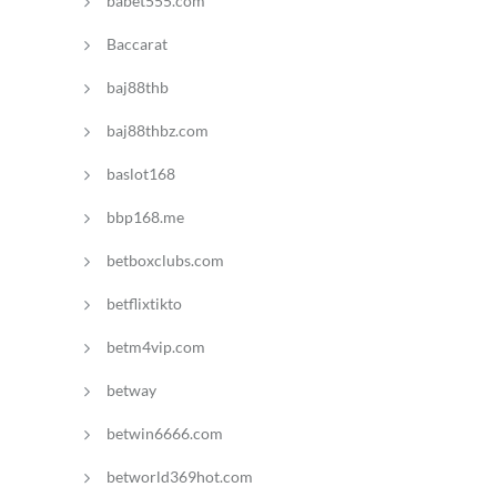
babet555.com
Baccarat
baj88thb
baj88thbz.com
baslot168
bbp168.me
betboxclubs.com
betflixtikto
betm4vip.com
betway
betwin6666.com
betworld369hot.com