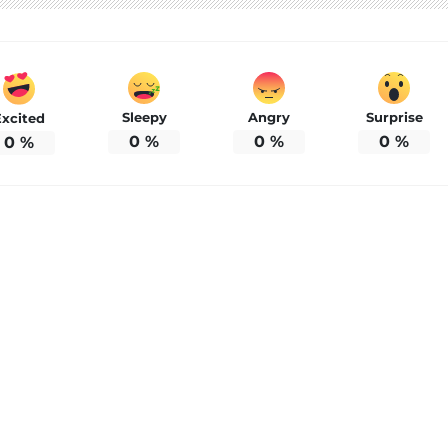
Sleepy
Angry
Surprise
Excited
0
%
0
%
0
%
0
%