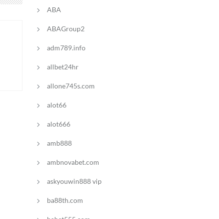
ABA
ABAGroup2
adm789.info
allbet24hr
allone745s.com
alot66
alot666
amb888
ambnovabet.com
askyouwin888 vip
ba88th.com