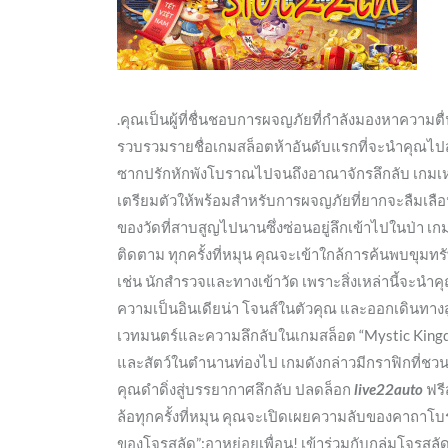
.คุณเป็นผู้ที่ชื่นชอบการผจญภัยที่กำลังมองหาความต
รวบรวมรายชื่อเกมสล็อตห้าอันดับแรกที่จะนำคุณไปสู่โล
ซากปรักหักพังโบราณไปจนถึงอาณาจักรลึกลับ เกมเหล่า
เตรียมตัวให้พร้อมสำหรับการผจญภัยที่ยากจะลืมเลือน!
ของวัดที่สาบสูญไปนานซึ่งซ่อนอยู่ลึกเข้าไปในป่า เกมสล
ติดตาม ทุกครั้งที่หมุน คุณจะเข้าใกล้การค้นพบขุมทร
เช่น นักสำรวจและทางเข้าวัด เพราะสิ่งเหล่านี้จะนำค
ความเป็นอินเดียน่า โจนส์ในตัวคุณ และออกเดินทางสู
เวทมนตร์และความลึกลับในเกมสล็อต “Mystic Kingd
และสัตว์ในตำนานท่องไป เกมดังกล่าวมีกราฟิกที่ช
คุณดำดิ่งสู่บรรยากาศลึกลับ ปลดล็อก
live22auto
ฟรี
ล้อทุกครั้งที่หมุน คุณจะเปิดเผยความลับของคาถา
ของโจรสลัด”:อาหย่อยเพื่อน! เข้าร่วมกับกลุ่มโจรสล