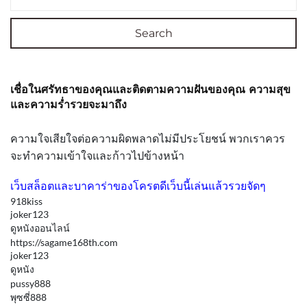
Search
เชื่อในศรัทธาของคุณและติดตามความฝันของคุณ ความสุข
และความร่ำรวยจะมาถึง
ความใจเสียใจต่อความผิดพลาดไม่มีประโยชน์ พวกเราควร
จะทำความเข้าใจและก้าวไปข้างหน้า
เว็บสล็อตและบาคาร่าของโครตดีเว็บนี้เล่นแล้วรวยจัดๆ
918kiss
joker123
ดูหนังออนไลน์
https://sagame168th.com
joker123
ดูหนัง
pussy888
พุซซี่888