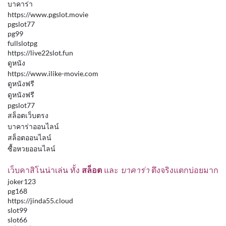
บาคาร่า
https://www.pgslot.movie
pgslot77
pg99
fullslotpg
https://live22slot.fun
ดูหนัง
https://www.ilike-movie.com
ดูหนังฟรี
ดูหนังฟรี
pgslot77
สล็อตเว็บตรง
บาคาร่าออนไลน์
สล็อตออนไลน์
ซื้อหวยออนไลน์
เว็บคาสิโนน่าเล่น ทั้ง
สล็อต
และ
บาคาร่า
ตึงจริงแตกบ่อยมาก
joker123
pg168
https://jinda55.cloud
slot99
slot66