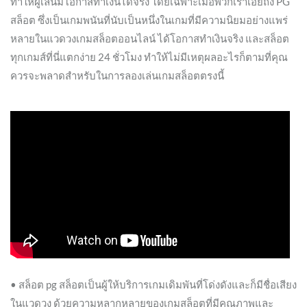
ทำให้ผู้เล่นมีโอกาสทำเงินได้จริง โดยเฉพาะเมื่อพวกเราเอ่ยถึง PG
สล็อต ซึ่งเป็นเกมพนันที่นับเป็นหนึ่งในเกมที่มีความนิยมอย่างแพร่
หลายในแวดวงเกมสล็อตออนไลน์ ได้โอกาสทำเงินจริง และสล็อต
ทุกเกมส์ที่นี่แตกง่าย 24 ชั่วโมง ทำให้ไม่มีเหตุผลอะไรก็ตามที่คุณ
ควรจะพลาดสำหรับในการลองเล่นเกมสล็อตตรงนี้
• สล็อต pg สล็อตเป็นผู้ให้บริการเกมเดิมพันที่โด่งดังและก็มีชื่อเสียง
ในแวดวง ด้วยความหลากหลายของเกมสล็อตที่มีคุณภาพและ