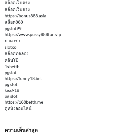
สล็อตเว็บตรง
สล็อตเว็บตรง
https://bonus888.asia
สล็อต888
pgslot99
https://www.pussy888fun.vip
บาคาร่า
slotxo
สล็อตทดลอง
คลิปโป๊
1xbetth
pgslot
https://funny18.bet
pg slot
kiss918
pg slot
https://188betth.me
ดูหนังออนไลน์
ความเห็นล่าสุด