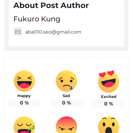
About Post Author
Fukuro Kung
aba010.seo@gmail.com
Happy
Sad
Excited
0
%
0
%
0
%