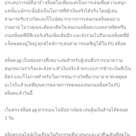
ประสบการณ์ที่น่าจำ สล็อตไม่เพียงแค่เป็นการเล่นเพื่อความสนุก
แค่นั้น แม้กระนั้นยังเป็นโอกาสที่ทำเงินจริงได้จริง โดยผู้เล่น
สามารถรับรางวัลและก็โบนัสมากจากการเล่นเกมสล็อตอย่าง
ง่ายดาย ไม่ว่าคุณจะติดอกติดใจเล่นเกมสล็อตแบบคลาสสิคหรือ
เกมสล็อตที่มีฟีเจอร์เสริมเพิ่มเติมอีก และยังรวมไปถึงเกมสล็อตที่มี
แจ็คพอตอยู่ใหญ่ ทุกสไตล์การเล่นสามารถเผชิญได้ใน PG สล็อต
สล็อต pg เป็นช่องทางที่เหมาะสมสำหรับผู้เล่นที่ปรารถนาความ
สนุกสนานร่าเริงและจังหวะทำเงินจริง ด้วยระบบการชำระเงินที่เป็น
มิตร และก็โอกาสสำหรับในการชนะรางวัลที่มากมาย ขาดเหตุผล
อะไรก็แล้วแต่ที่คุณควรพลาดการทดลองเล่นเกมสล็อตใน PG
สล็อตแล้ววันนี้
เว็บตรง สล็อต pg ฝากถอน ไม่มีอย่างน้อย เล่นลุ้นเงินล้านได้ตลอด
1 วัน
สล็อตออนไลน์เป็นเยี่ยมในกิจกรรมที่น่าสนุกและน่าตื่นเต้นที่สุดใน