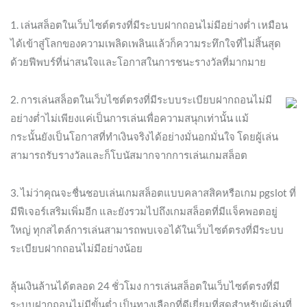
1. เล่นสล็อตในเว็บไซต์ตรงที่มีระบบฝากถอนไม่มีอย่างต่ำ เหมือน
ได้เข้าสู่โลกของความเพลิดเพลินแล้วก็ความระทึกใจที่ไม่สิ้นสุด
ด้วยฟีพบร์ที่น่าสนใจและโอกาสในการชนะรางวัลที่มากมาย
2. การเล่นสล็อตในเว็บไซต์ตรงที่มีระบบระเบียบฝากถอนไม่มี
อย่างต่ำไม่เพียงแค่เป็นการเล่นเพื่อความสนุกเท่านั้น แม้
กระนั้นยังเป็นโอกาสที่ทำเงินจริงได้อย่างมั่นอกมั่นใจ โดยผู้เล่น
สามารถรับรางวัลและก็โบนัสมากจากการเล่นเกมสล็อต
3. ไม่ว่าคุณจะชื่นชอบเล่นเกมสล็อตแบบคลาสสิคหรือเกม pgslot ที่
มีฟีเจอร์เสริมเพิ่มอีก และยังรวมไปถึงเกมสล็อตที่มีแจ็คพอตอยู่
ใหญ่ ทุกสไตล์การเล่นสามารถพบเจอได้ในเว็บไซต์ตรงที่มีระบบ
ระเบียบฝากถอนไม่มีอย่างน้อย
ลุ้นเงินล้านได้ตลอด 24 ชั่วโมง การเล่นสล็อตในเว็บไซต์ตรงที่มี
ระบบฝากถอนไม่มีขั้นต่ำ เป็นทางเลือกที่ดีเยี่ยมที่สุดสำหรับผู้เล่นที่