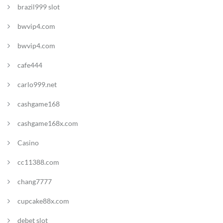
brazil999 slot
bwvip4.com
bwvip4.com
cafe444
carlo999.net
cashgame168
cashgame168x.com
Casino
cc11388.com
chang7777
cupcake88x.com
debet slot