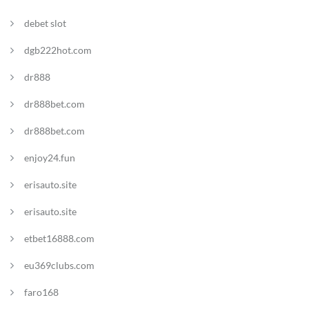
debet slot
dgb222hot.com
dr888
dr888bet.com
dr888bet.com
enjoy24.fun
erisauto.site
erisauto.site
etbet16888.com
eu369clubs.com
faro168