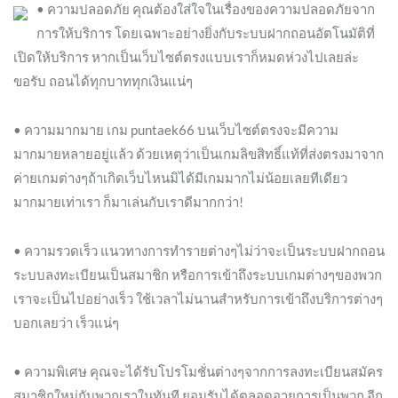
• ความปลอดภัย คุณต้องใส่ใจในเรื่องของความปลอดภัยจาก
การให้บริการ โดยเฉพาะอย่างยิ่งกับระบบฝากถอนอัตโนมัติที่
เปิดให้บริการ หากเป็นเว็บไซต์ตรงแบบเราก็หมดห่วงไปเลยล่ะ
ขอรับ ถอนได้ทุกบาททุกเงินแน่ๆ
• ความมากมาย เกม puntaek66 บนเว็บไซต์ตรงจะมีความ
มากมายหลายอยู่แล้ว ด้วยเหตุว่าเป็นเกมลิขสิทธิ์แท้ที่ส่งตรงมาจาก
ค่ายเกมต่างๆถ้าเกิดเว็บไหนมิได้มีเกมมากไม่น้อยเลยทีเดียว
มากมายเท่าเรา ก็มาเล่นกับเราดีมากกว่า!
• ความรวดเร็ว แนวทางการทำรายต่างๆไม่ว่าจะเป็นระบบฝากถอน
ระบบลงทะเบียนเป็นสมาชิก หรือการเข้าถึงระบบเกมต่างๆของพวก
เราจะเป็นไปอย่างเร็ว ใช้เวลาไม่นานสำหรับการเข้าถึงบริการต่างๆ
บอกเลยว่า เร็วแน่ๆ
• ความพิเศษ คุณจะได้รับโปรโมชั่นต่างๆจากการลงทะเบียนสมัคร
สมาชิกใหม่กับพวกเราในทันที ยอมรับได้ตลอดอายุการเป็นพวก อีก