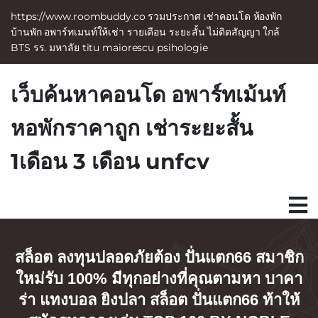
https://www.roombuddy.co รวมประกาศ เช่าคอนโด ห้องพัก
บ้านพัก อพาร์ทเมนท์ให้เช่า รายเดือน ระยะสั้น ไม่ติดสัญญา ใกล้
BTS รร. มหาลัย titu maiorescu psihologie
S
k
เว็บค้นหาคอนโด อพาร์ทเม้นท์
i
p
หอพักราคาถูก เช่าระยะสั้น
t
o
c
1เดือน 3 เดือน unfcv
o
n
t
e
n
t
สล็อต ลงทุนปลอดภัยต้อง ปั่นแตก66 สมาชิก
ใหม่รับ 100% มีทุกอย่างที่คุณตามหา บาคา
ร่า แทงบอล ยิงปลา สล็อต ปั่นแตก66 ท้าให้