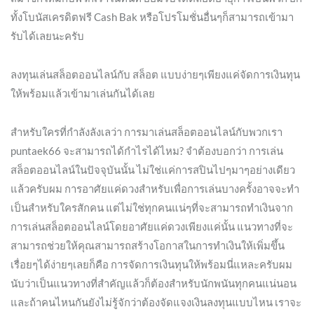
ทั้งโบนัสเครดิตฟรี Cash Bak หรือโปรโมชั่นอื่นๆก็สามารถเข้ามา
รับได้เลยนะครับ
ลงทุนเล่นสล็อตออนไลน์กับ สล็อต แบบง่ายๆเพียงแค่จัดการเงินทุน
ให้พร้อมแล้วเข้ามาเล่นกันได้เลย
สำหรับใครที่กำลังลังเลว่า การมาเล่นสล็อตออนไลน์กับพวกเรา
puntaek66 จะสามารถได้กำไรได้ไหม? จำต้องบอกว่า การเล่น
สล็อตออนไลน์ในปัจจุบันนั้น ไม่ใช่แค่การสปินไปๆมาๆอย่างเดียว
แล้วครับผม การอาศัยแค่ดวงสำหรับเพื่อการเล่นบางครั้งอาจจะทำ
เป็นสำหรับใครสักคน แต่ไม่ใช่ทุกคนแน่ๆที่จะสามารถทำเงินจาก
การเล่นสล็อตออนไลน์โดยอาศัยแค่ดวงเพียงแค่นั้น แนวทางที่จะ
สามารถช่วยให้คุณสามารถสร้างโอกาสในการทำเงินให้เพิ่มขึ้น
เรื่อยๆได้ง่ายๆเลยก็คือ การจัดการเงินทุนให้พร้อมนี่แหละครับผม
นับว่าเป็นแนวทางที่สำคัญแล้วก็ต้องสำหรับนักพนันทุกคนแน่นอน
และถ้าคนไหนกันยังไม่รู้จักว่าต้องจัดแจงเงินลงทุนแบบไหน เราจะ