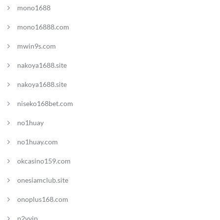
mono1688
mono16888.com
mwin9s.com
nakoya1688.site
nakoya1688.site
niseko168bet.com
no1huay
no1huay.com
okcasino159.com
onesiamclub.site
onoplus168.com
p2vvip