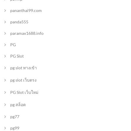
pananthai99.com
panda555
paramax1688.info
PG
PG Slot
pg slot ทางเข้า
pg slot เว็บตรง
PG Slot เว็บใหม่
pg สล็อต
pg77
pg99