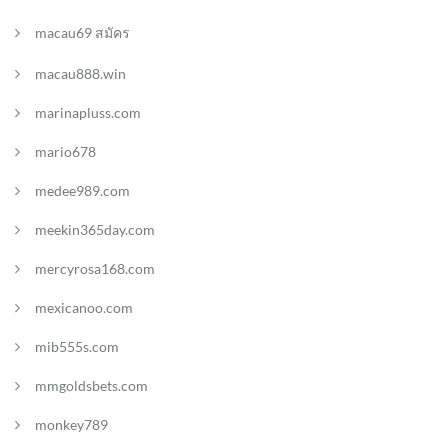
macau69 สมัคร
macau888.win
marinapluss.com
mario678
medee989.com
meekin365day.com
mercyrosa168.com
mexicanoo.com
mib555s.com
mmgoldsbets.com
monkey789