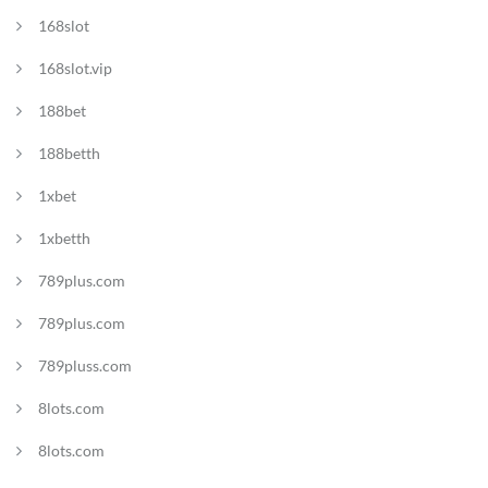
168slot
168slot.vip
188bet
188betth
1xbet
1xbetth
789plus.com
789plus.com
789pluss.com
8lots.com
8lots.com