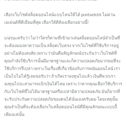
เลือกเว็บไซต์สล็อตออนไลน์แบบไหนให้ได้ puntaek66 ไม่ผ่าน
เอเย่นต์ที่ดีเยี่ยมที่สุด เลือกให้ดีต้องเลือกอย่างนี้!
แน่ๆนะครับว่า ไม่ว่าใครก็ตามที่เข้ามาเล่นสล็อตออนไลน์จำเป็นที่
จะต้องมองหาความเป็น สล็อตเว็บตรง จากเว็บไซต์ที่ใช้บริการอยู่
อย่างไม่ต้องสงสัย เพราะว่ามันคือสัญลักษณ์ประกันว่า เว็บไซต์ที่
คุณกำลังใช้บริการนั้นมีมาตรฐานและก็ความปลอดภัยมากพอที่จะ
ใช้บริการรึเปล่า เพราะในเรื่องที่เกี่ยวข้องกับการพนันออนไลน์ เรา
เป็นไปไม่ได้รู้เลยขอรับว่า ถ้าเกิดเราลงทุนไปแล้ว เงินที่พวกเรา
ลงทุนไปจะสามารถเบิกเงินได้ไหม เพราะว่าหากคุณเลือกใช้บริการ
กับเว็บไซต์ที่ไม่ได้มาตรฐานหรือเปล่ามีความปลอดภัย มันก็ยากที่
จะรับประกันความปลอดภัยของตนได้นั่นเองครับผม โดยเหตุนั้น
คุณจำเป็นที่จะต้องเลือกเว็บสล็อตออนไลน์ที่มีคุณลักษณะแบบงี้
เพียงแค่นั้น