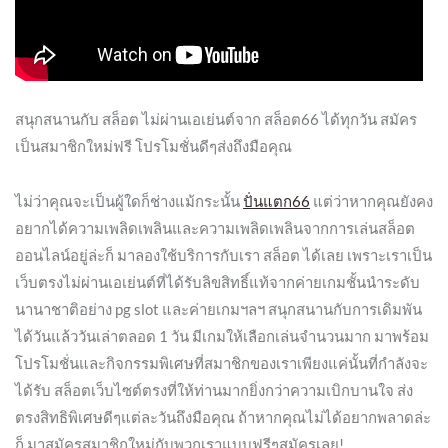
สนุกสนานกับ สล็อต ไม่ผ่านเอเย่นต์จาก สล็อต66 ได้ทุกวัน สมัคร
เป็นสมาชิกใหม่ฟรี โปรโมชั่นดีๆส่งถึงมือคุณ
ไม่ว่าคุณจะเป็นผู้ใดก็ช่างแม้กระนั้น
ปั่นแตก66
แต่ว่าหากคุณยังคง
อยากได้ความเพลิดเพลินและความเพลิดเพลินจากการเล่นสล็อต
ออนไลน์อยู่ล่ะก็ มาลองใช้บริการกับเรา สล็อต ได้เลย เพราะเราเป็น
เว็บตรงไม่ผ่านเอเย่นต์ที่ได้รับลิขสิทธิ์แท้จากค่ายเกมชั้นนำระดับ
นานาชาติอย่าง pg slot และค่ายเกมฯลฯ สนุกสนานกับการเดิมพัน
ได้วันแล้ววันเล่าตลอด 1 วัน มีเกมให้เลือกเล่นจำนวนมาก มาพร้อม
โปรโมชั่นและกิจกรรมพิเศษที่สมาชิกของเราเพียงแค่นั้นที่กำลังจะ
ได้รับ สล็อตเว็บไซต์ตรงที่ให้ท่านมากยิ่งกว่าความเบิกบานใจ ส่ง
ตรงสิทธิพิเศษดีๆแต่ละวันถึงมือคุณ ถ้าหากคุณไม่ได้อยากพลาดล่ะ
ก็ มาสมัครสมาชิกใหม่กับพวกเราแบบฟรีๆสมัครเลย!