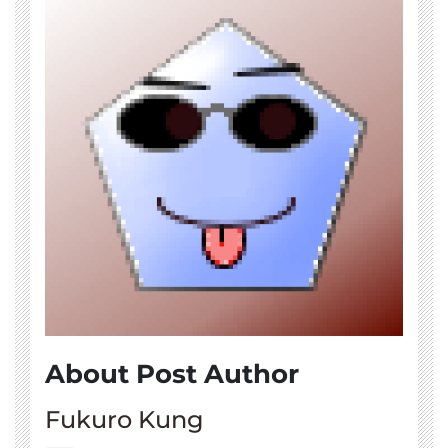
About Post Author
Fukuro Kung