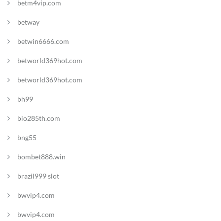
betm4vip.com
betway
betwin6666.com
betworld369hot.com
betworld369hot.com
bh99
bio285th.com
bng55
bombet888.win
brazil999 slot
bwvip4.com
bwvip4.com