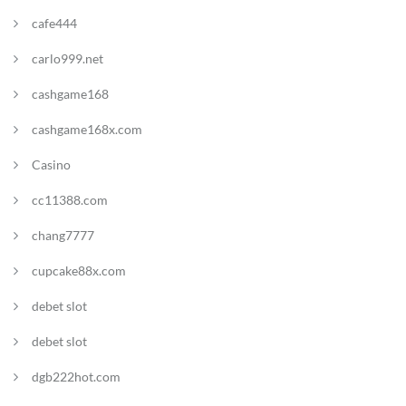
cafe444
carlo999.net
cashgame168
cashgame168x.com
Casino
cc11388.com
chang7777
cupcake88x.com
debet slot
debet slot
dgb222hot.com