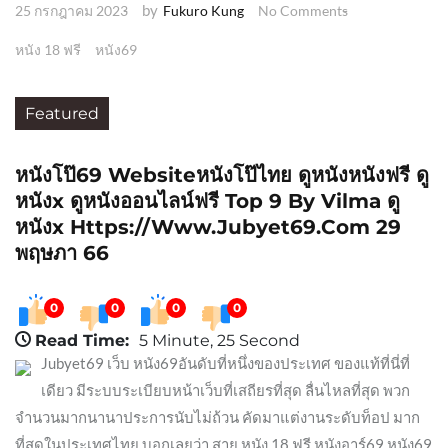
by
25 กรกฎาคม 2023
Fukuro Kung
No Comments
หนัง 18 ฟรี
หนัง69
Featured
หนังโป๊69 Websiteหนังโป๊ไทย ดูหนังหนังฟรี ดู
หนังx ดูหนังออนไลน์ฟรี Top 9 By Vilma ดู
หนังx Https://www.jubyet69.com 29
พฤษภา 66
0
0
0
0
Read Time:
5 Minute, 25 Second
Jubyet69 เว็บ หนัง69อันดับที่หนึ่งของประเทศ ของแท้ที่นี่ที่
เดียว มีระบบระเบียบหน้าเว็บที่เสถียรที่สุด ลื่นไหลที่สุด พวก
จำนวนมากนานาประการนับไม่ถ้วน คัดมาแต่งานระดับท็อป มาก
ที่สุดในประเทศไทย บอกเลยว่า สาย หนัง 18 ฟรี หนังอาร์69 หนัง69