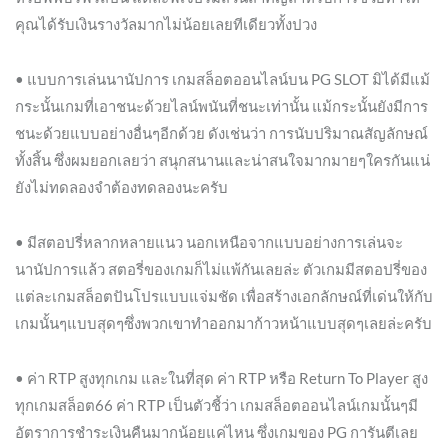
คุณได้รับเงินรางวัลมากไม่น้อยเลยทีเดียวทั้งปวง
• แบบการเล่นนานัปการ เกมสล็อตออนไลน์บน PG SLOT มิได้มีแม้
กระนั้นเกมที่เอาชนะด้วยไลน์พนันที่ชนะเท่านั้น แม้กระนั้นยังมีการ
ชนะด้วยแบบอย่างอื่นๆอีกด้วย ดังเช่นว่า การนับปริมาณสัญลักษณ์
ทั้งสิ้น ซึ่งผมยอกเลยว่า สนุกสนานและน่าสนใจมากมายๆใครกันแน่
ยังไม่ทดลองจำต้องทดลองนะครับ
• มีสตอปรี่หลากหลายแนว นอกเหนือจากแบบอย่างการเล่นจะ
นานัปการแล้ว สตอรี่ของเกมก็ไม่แพ้กันเลยล่ะ ตัวเกมมีสตอปรี่ของ
แต่ละเกมสล็อตปันโปรแบบแจ่มชัด เพื่อสร้างเอกลักษณ์ที่เด่นให้กับ
เกมนั้นๆแบบสุดๆซึ่งพวกเขาทำออกมาก้าวหน้าแบบสุดๆเลยล่ะครับ
• ค่า RTP สูงทุกเกม และในที่สุด ค่า RTP หรือ Return To Player สูง
ทุกเกมสล็อต66 ค่า RTP เป็นตัวชี้ว่า เกมสล็อตออนไลน์เกมนั้นๆมี
อัตราการชำระเงินคืนมากน้อยแค่ไหน ซึ่งเกมของ PG การันตีเลย