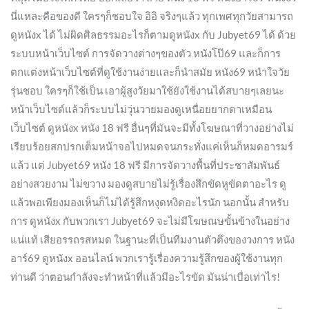
นี่แหละคือของดี ใครๆก็ชอบใจ อิอิ จริงๆแล้ว ทุกเพศทุกวัยสามารถ
ดูหนังx ได้ ไม่ผิดศิลธรรมอะไรก็ตามดูหนังx กับ Jubyet69 ได้ ด้วย
ระบบหน้าเว็บไซต์ การจัดวางต่างๆของตัว หนังโป๊69 และก็การ
ตกแต่งหน้าเว็บไซต์ที่ดูใช้งานง่ายและก็นำสมัย หนัง69 หนำใจวัย
รุ่นชอบ ใครๆก็ใช้เป็น เอาผู้สูงวัยมาใช้ยังใช้งานได้สบายๆเลยนะ
หน้าเว็บไซต์แล้วก็ระบบไม่วุ่นวายมองดูเหนื่อยยากตาเหมือน
เว็บไซต์ ดูหนังx หนัง 18 ฟรี อื่นๆที่มันจะมีทั้งโฆษณาที่วางอย่างไม่
เรียบร้อยสกปรกเต็มหน้าจอไปหมดจนกระทั่งแค่เห็นก็หมดอารมร์
แล้ว แต่ Jubyet69 หนัง 18 ฟรี มีการจัดวางพื้นที่ประชาสัมพันธ์
อย่างสวยงาม ไม่ขวาง มองดูสบายไม่รู้เรื่องสึกขัดหูขัดตาอะไร ดู
แล้วพอเพียงมองเห็นก็ไม่ได้รู้สึกหงุดหงิดอะไรนัก นอกนั้น สำหรับ
การ ดูหนังx กับพวกเรา Jubyet69 จะไม่มีโฆษณษขั้นข้างในอย่าง
แน่แท้ เสียอรรถรสหมด ในฐานะที่เป็นทีมงานตัวตึงของวงการ หนัง
อาร์69 ดูหนังx ออนไลน์ พวกเรารู้เรื่องความรู้สึกของผู้ใช้งานทุก
ท่านดี ว่าตอนกำลังจะทำหน้าที่แล้วมีอะไรขัด มันน่าเบื่อเท่าไร!