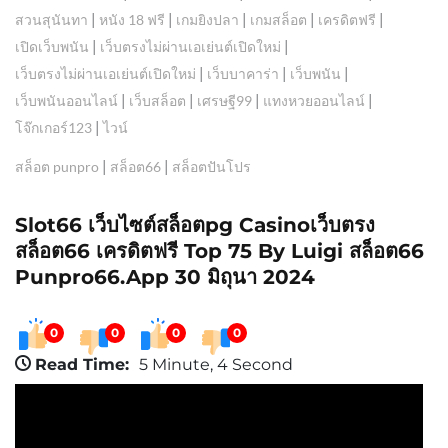
|
|
|
|
|
สวนสุนันทา
หนัง 18 ฟรี
เกมยิงปลา
เกมสล็อต
เครดิตฟรี
|
|
เปิดเว็บพนัน
เว็บตรงไม่ผ่านเอเย่นต์เปิดใหม่
|
|
|
เว็บตรงไม่ผ่านเอเย่นต์เปิดใหม่
เว็บบาคาร่า
เว็บพนัน
|
|
|
|
เว็บพนันออนไลน์
เว็บสล็อต
เศรษฐี99
แทงหวยออนไลน์
|
โจ๊กเกอร์123
ไวน์
|
|
สล็อต punpro
สล็อต66
สล็อตปันโปร
Slot66 เว็บไซต์สล็อตpg Casinoเว็บตรง
สล็อต66 เครดิตฟรี Top 75 By Luigi สล็อต66
Punpro66.app 30 มิถุนา 2024
0
0
0
0
Read Time:
5 Minute, 4 Second