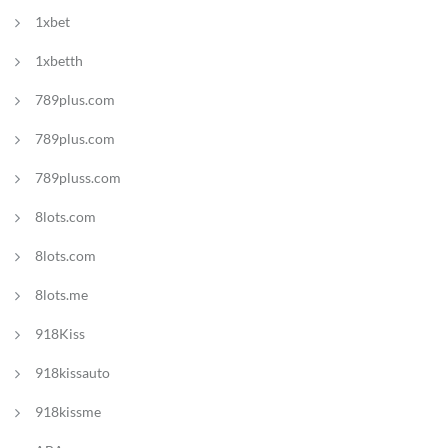
1xbet
1xbetth
789plus.com
789plus.com
789pluss.com
8lots.com
8lots.com
8lots.me
918Kiss
918kissauto
918kissme