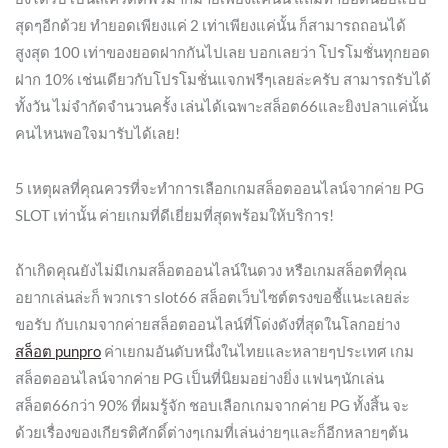
สุดๆอีกด้วย ทำยอดเพียงแค่ 2 เท่าเพียงแค่นั้น ก็สามารถถอนได้
สูงสุด 100 เท่าของยอดฝากกันไปเลย บอกเลยว่า โปรโมชั่นทุกยอด
ฝาก 10% เช่นเดียวกับโปรโมชั่นแจกฟรีๆเลยล่ะครับ สามารถรับได้
ทั้งวัน ไม่จำกัดจำนวนครั้ง เล่นได้เฉพาะสล็อต66และยิงปลาแค่นั้น
คนไหนพอใจมารับได้เลย!
5 เหตุผลที่คุณควรที่จะทำการเลือกเกมสล็อตออนไลน์จากค่าย PG
SLOT เท่านั้น ค่ายเกมที่ดีเยี่ยมที่สุดพร้อมให้บริการ!
ถ้าเกิดคุณยังไม่มีเกมสล็อตออนไลน์ในดวง หรือเกมสล็อตที่คุณ
อยากเล่นล่ะก็ พวกเรา slot66 สล็อตเว็บไซต์ตรงขอชี้แนะเลยล่ะ
ขอรับ กับเกมจากค่ายสล็อตออนไลน์ที่โด่งดังที่สุดในโลกอย่าง
สล็อต punpro
ค่าเยกมอันดับหนึ่งในไทยและหลายๆประเทศ เกม
สล็อตออนไลน์จากค่าย PG เป็นที่นิยมอย่างยิ่ง แฟนๆนักเล่น
สล็อต66กว่า 90% ที่ผมรู้จัก ชอบเลือกเกมจากค่าย PG ทั้งสิ้น จะ
ด้วยเรื่องของเกียรติศักดิ์ต่างๆเกมที่เล่นง่ายๆและก็อีกหลายๆต้น