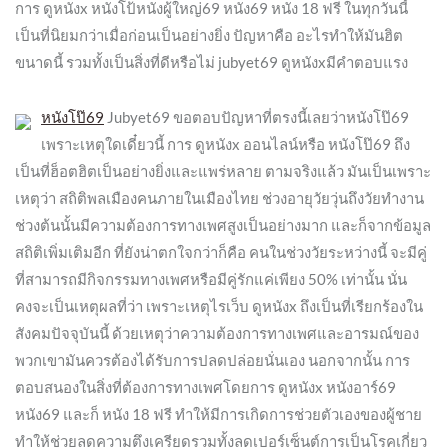
การ ดูหนังx หนังโป้หนังผู้ใหญ่69 หนัง69 หนัง 18 ฟรี ในทุกวันนี้
เป็นที่นิยมกว่าเมื่อก่อนเป็นอย่างยิ่ง ปัญหาคือ อะไรทำให้มันฮิต
ขนาดนี้ รวมทั้งเป็นสิ่งที่ดีหรือไม่ jubyet69 ดูหนังxมีคำตอบแรง
หนังโป๊69
Jubyet69 ขอตอบปัญหาที่ตรงนี้เลยว่าหนังโป๊69
เพราะเหตุใดเดี๋ยวนี้ การ ดูหนังx ออนไลน์หรือ หนังโป๊69 ถึง
เป็นที่ฮ็อตฮิตเป็นอย่างยิ่งและแพร่หลาย ตามจริงแล้ว มันเป็นเพราะ
เหตุว่า สถิติพลเมืองคนภายในเมืองไทย ช่วงอายุวัยวุ่นถึงวัยทำงาน
ช่วงต้นนั้นมีความต้องการทางเพศสูงเป็นอย่างมาก และก็จากข้อมูล
สถิติเพิ่มเติมอีก ที่ยังน่าตกใจกว่าก็คือ คนในช่วงวัยระหว่างนี้ จะมีคู่
ที่สามารถมีกิจกรรมทางเพศหรือมีคู่รักแค่เพียง 50% เท่านั้น นั่น
คงจะเป็นเหตุผลที่ว่า เพราะเหตุไรเว็บ ดูหนังx ถึงเป็นที่เรียกร้องใน
สังคมปัจจุบันนี้ ด้วยเหตุว่าความต้องการทางเพศและอารมณ์ของ
พวกเขามันควรต้องได้รับการปลดปล่อยนั่นเอง นอกจากนั้น การ
ตอบสนองในสิ่งที่ต้องการทางเพศโดยการ ดูหนังx หนังอาร์69
หนัง69 และก็ หนัง 18 ฟรี ทำให้มีการเกิดการช่วยตัวเองของผู้ชาย
ทำให้ช่วยลดความตึงเครียดรวมทั้งลดเปอร์เซ็นต์การเป็นโรคเกี่ยว