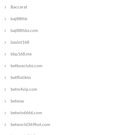
Baccarat
baj88thb
baj88thbz.com
baslot168
bbp168.me
betboxclubs.com
betflixtikto
betm4vip.com
betway
betwin6666.com
betworld369hot.com