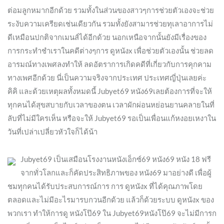
ต่อมลูกหมากอีกด้วย รวมทั้งในส่วนของสาวๆการช่วยตัวเองจะช่วย
ระงับความเครียดเช่นเดียวกัน รวมทั้งยังสามารช่วยทุเลาอาการไม่
ดีเหมือนปกติจากเมนส์ได้อีกด้วย นอกเหนือจากนั้นยังมีเรื่องของ
การกระทำชำเราในคดีต่างๆการ ดูหนังx เพื่อช่วยตัวเองนั้น ช่วยลด
อารมณ์ทางเพศลงทำให้ ลดอัตราการเกิดคดีที่เกี่ยวกับการคุกคาม
ทางเพศอีกด้วย นี่เป็นความจริงจากประเทศ ประเทศญี่ปุ่นเลยค่ะ
คิคิ และด้วยเหตุผลทั้งหมดนี้ Jubyet69 หนัง69เลยต้องการที่จะให้
ทุกคนได้สุขสบายกับเวลาของตน เวลาผักผ่อนหย่อนยานคลายในที่
ลับที่ไม่มีใครเห็น หรือจะให้ Jubyet69 รอเป็นเพื่อนแก้หงอยเหงาใน
วันที่เปล่าเปลี่ยวหัวใจก็ได้น้า
Jubyet69 เป็นเสมือนโรงงานหนังเอ็กซ์69 หนัง69 หนัง 18 ฟรี
จากทั่วโลกและก็คัดประสิทธิภาพของ หนัง69 มาอย่างดี เพื่อผู้
ชมทุกคนได้รับประสบการณ์การ การ ดูหนังx ที่ได้คุณภาพโดย
ตลอดและไม่มีอะไรมารบกวนอีกด้วย แล้วก็ด้วยระบบ ดูหนังx ของ
พวกเรา ทำให้การดู หนังโป๊69 ใน Jubyet69หนังโป๊69 จะไม่มีการก