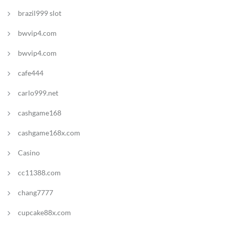
brazil999 slot
bwvip4.com
bwvip4.com
cafe444
carlo999.net
cashgame168
cashgame168x.com
Casino
cc11388.com
chang7777
cupcake88x.com