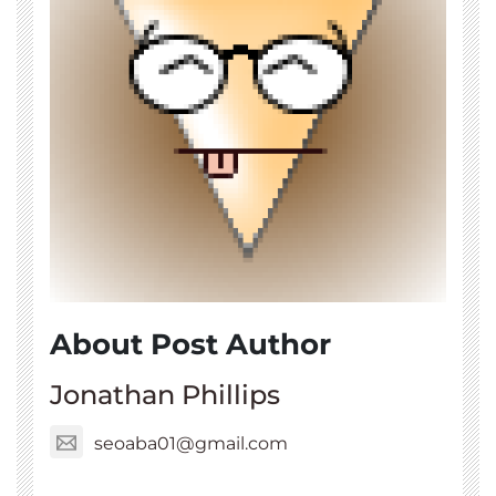
About Post Author
Jonathan Phillips
seoaba01@gmail.com