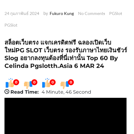
by
24 กุมภาพันธ์ 2024
Fukuro Kung
No Comments
PGSlot
PGSlot
สล็อตเว็บตรง แจกเครดิตฟรี ฉลองเปิดเว็บ
ใหม่PG SLOT เว็บตรง รองรับภาษาไทยเงินชัวร์
Slog อยากลงทุนต้องที่นี่เท่านั้น Top 60 By
Celinda Pgslotth.asia 6 MAR 24
0
0
0
0
Read Time:
4 Minute, 46 Second