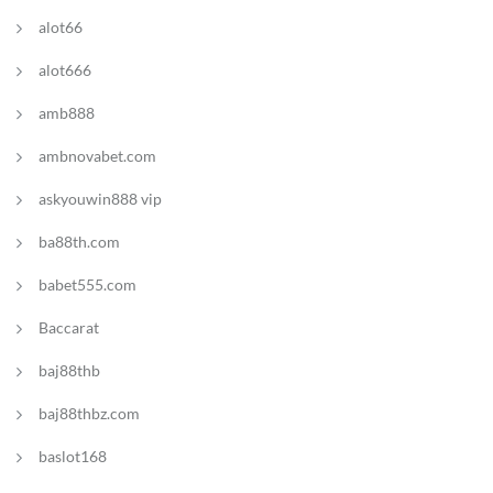
alot66
alot666
amb888
ambnovabet.com
askyouwin888 vip
ba88th.com
babet555.com
Baccarat
baj88thb
baj88thbz.com
baslot168