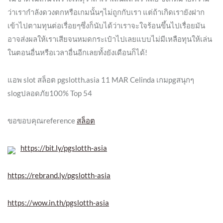
ว่าเรากำลังดวงตกหรือเกมนั้นๆไม่ถูกกับเรา แต่ถ้าเกิดเรายังฝาก
เข้าไปตามทุนต่อเรื่อยๆซึ่งก็นับได้ว่าเราจะใจร้อนขึ้นไปเรื่อยมัน
อาจส่งผลให้เราเสียจนหมดกระเป๋าไปเลยแบบไม่มีเหลือทุนให้เล่น
ในตอนอื่นหรือเวลาอื่นอีกเลยทั้งยังเดือนก็ได้!
แอพ slot สล็อต pgslotth.asia 11 MAR Celinda เกมpgสนุกๆ
slogปลอดภัย100% Top 54
ขอขอบคุณreference
สล็อต
https://bit.ly/pgslotth-asia
https://rebrand.ly/pgslotth-asia
https://wow.in.th/pgslotth-asia