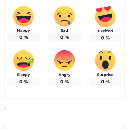
Happy
Sad
Excited
0
%
0
%
0
%
Sleepy
Angry
Surprise
0
%
0
%
0
%
…