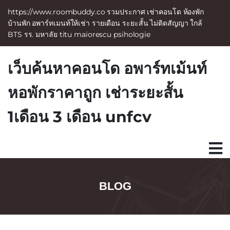
https://www.roombuddy.co รวมประกาศ เช่าคอนโด ห้องพัก
บ้านพัก อพาร์ทเมนท์ให้เช่า รายเดือน ระยะสั้น ไม่ติดสัญญา ใกล้
BTS รร. มหาลัย titu maiorescu psihologie
S
k
เว็บค้นหาคอนโด อพาร์ทเม้นท์
i
p
หอพักราคาถูก เช่าระยะสั้น
t
o
c
1เดือน 3 เดือน unfcv
o
n
t
e
n
t
BLOG