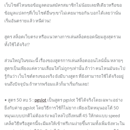
เว็บไซต์ไหนขอข้อมูลตอนสมัครสมาชิกไม่น้อยเลยทีเดียวหรือขอ
ข้อมูลแปลกๆที่เว็บไซต์อื่นๆเขาไม่เคยมาขอกัน บอกได้เลยว่านั่น
เริ่มอันตรายแล้ว หนีด่วน!
สูตร สล็อตเว็บตรง หรือแนวทางการเล่นสล็อตยอดนิยมสูงสุดรวม
ทั้งใช้ได้จริง!?
ส่วนใหญ่ในขณะนี้ เรื่องของสูตรการเล่นสล็อตออนไลน์นั้น หลายๆ
สูตรเป็นเพียงแค่ความเลื่อมใสไม่ถูกๆเท่านั้น ถ้าว่า คนไหนมันจะไป
รู้กันว่า เว็บไซต์ตรงของจริง ยังมีบางสูตร ที่ยังสามารถใช้ได้จริงอยู่
จนถึงปัจจุบัน ถ้าหากพร้อมแล้วก็มาเริ่มกันเลย!
• สูตร 50 ลบ 5 :
pgslot
เป็นสูตร pgslot ใช้ได้จริงโดยเฉพาะอย่าง
ยิ่งกับค่าย pgslot โดยวิธีการใช้ก็ไม่ยาก เพียงเปิดหมุนออโต้ 50
หมุนแบบปกติไม่ต้องเร่ง พอไหลไปถึงหนที่ 45 ให้กดแบบ speed
เคล็ดวิธีหรือสูตรนี้จะมีผลให้เข้าฟรีเกมง่ายขึ้นรวมทั้งเพิ่มจังหวะใน