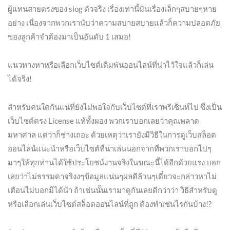
ผู้แทนสายตรงของ slog ตัวจริง เรื่องเท่านี้มันเรื่องเล็กๆสบายๆหาย
อย่าง เนื่องจากพวกเรานับว่าความสบายสบายแล้วก็ความปลอดภัย
ของลูกค้าจำต้องมาเป็นอันดับ 1 เสมอ!
แนวทางหาหรือเลือกเว็บไซต์เดิมพันออนไลน์ที่น่าไว้ใจแล้วก็เล่น
ได้จริง!
สำหรับคนใดกันแน่ที่ยังไม่พอใจกับเว็บไซต์ที่เราพรีเซ็นท์ไป ซึ่งเป็น
เว็บไซต์ตรง License แท้ทั้งผอง พวกเราบอกเลยว่าคุณพลาด
มหาศาล แต่ว่าก็ช่างเถอะ ด้วยเหตุว่าเรายังมีวิธีในการดูเว็บสล็อต
ออนไลน์แนะนำหรือเว็บไซต์ที่น่าเล่นนอกจากที่พวกเราบอกไปๆ
มาๆให้ทุกท่านได้ใช้ประโยชน์งานจริงในขณะนี้ได้อีกด้วยแรง บอก
เลยว่าไม่ธรรมดาจริงงๆข้อมูลแน่นๆผลดีล้วนๆเดี๋ยวจะกล่าวหาไม่
เตือนไม่บอกมิได้น้า ถ้าเช่นนั้นเรามาดูกันเลยดีกว่าว่า วิธีสำหรับดู
หรือเลือกเล่นเว็บไซต์สล็อตออนไลน์ที่ถูก ต้องทำเช่นไรกันบ้าง!?