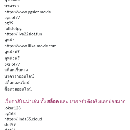
บาคาร่า
https://www.pgslot.movie
pgslot77
pg99
fullslotpg
https://live22slot.fun
ดูหนัง
https://www.ilike-movie.com
ดูหนังฟรี
ดูหนังฟรี
pgslot77
สล็อตเว็บตรง
บาคาร่าออนไลน์
สล็อตออนไลน์
ซื้อหวยออนไลน์
เว็บคาสิโนน่าเล่น ทั้ง
สล็อต
และ
บาคาร่า
ตึงจริงแตกบ่อยมาก
joker123
pg168
https://jinda55.cloud
slot99
slot66