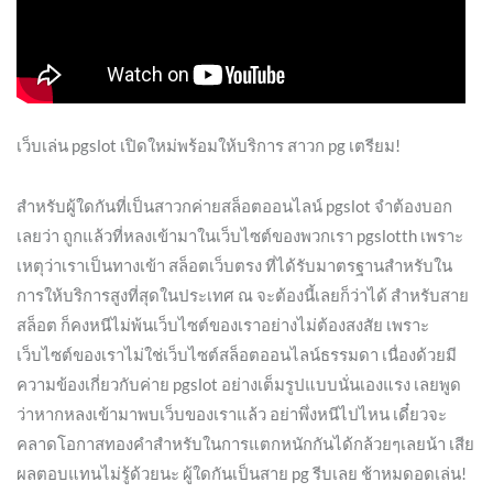
เว็บเล่น pgslot เปิดใหม่พร้อมให้บริการ สาวก pg เตรียม!
สำหรับผู้ใดกันที่เป็นสาวกค่ายสล็อตออนไลน์ pgslot จำต้องบอก
เลยว่า ถูกแล้วที่หลงเข้ามาในเว็บไซต์ของพวกเรา pgslotth เพราะ
เหตุว่าเราเป็นทางเข้า สล็อตเว็บตรง ที่ได้รับมาตรฐานสำหรับใน
การให้บริการสูงที่สุดในประเทศ ณ จะต้องนี้เลยก็ว่าได้ สำหรับสาย
สล็อต ก็คงหนีไม่พ้นเว็บไซต์ของเราอย่างไม่ต้องสงสัย เพราะ
เว็บไซต์ของเราไม่ใช่เว็บไซต์สล็อตออนไลน์ธรรมดา เนื่องด้วยมี
ความข้องเกี่ยวกับค่าย pgslot อย่างเต็มรูปแบบนั่นเองแรง เลยพูด
ว่าหากหลงเข้ามาพบเว็บของเราแล้ว อย่าพึ่งหนีไปไหน เดี๋ยวจะ
คลาดโอกาสทองคำสำหรับในการแตกหนักกันได้กล้วยๆเลยน้า เสีย
ผลตอบแทนไม่รู้ด้วยนะ ผู้ใดกันเป็นสาย pg รีบเลย ช้าหมดอดเล่น!