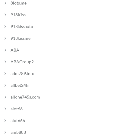
8lots.me
918Kiss
918kissauto
918kissme
ABA
ABAGroup2
adm789.info
allbet24hr
allone745s.com
alot66
alot666
amb888