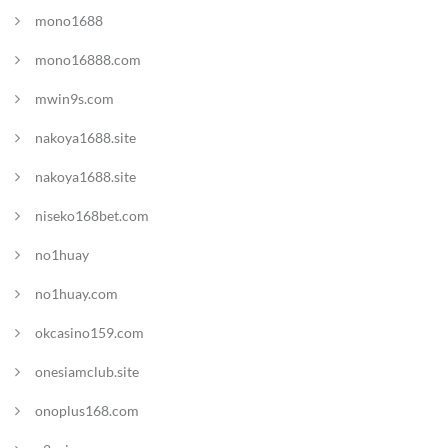
mono1688
mono16888.com
mwin9s.com
nakoya1688.site
nakoya1688.site
niseko168bet.com
no1huay
no1huay.com
okcasino159.com
onesiamclub.site
onoplus168.com