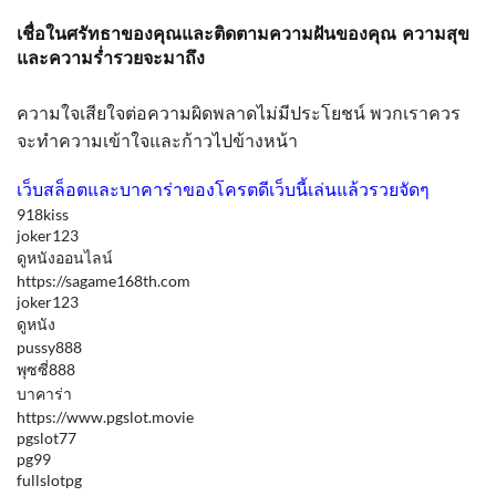
เชื่อในศรัทธาของคุณและติดตามความฝันของคุณ ความสุข
และความร่ำรวยจะมาถึง
ความใจเสียใจต่อความผิดพลาดไม่มีประโยชน์ พวกเราควร
จะทำความเข้าใจและก้าวไปข้างหน้า
เว็บสล็อตและบาคาร่าของโครตดีเว็บนี้เล่นแล้วรวยจัดๆ
918kiss
joker123
ดูหนังออนไลน์
https://sagame168th.com
joker123
ดูหนัง
pussy888
พุซซี่888
บาคาร่า
https://www.pgslot.movie
pgslot77
pg99
fullslotpg