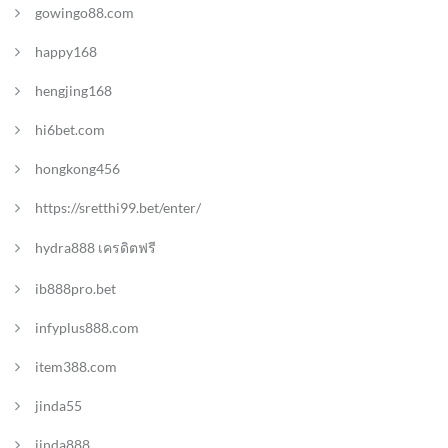
gowingo88.com
happy168
hengjing168
hi6bet.com
hongkong456
https://sretthi99.bet/enter/
hydra888 เครดิตฟรี
ib888pro.bet
infyplus888.com
item388.com
jinda55
jinda888