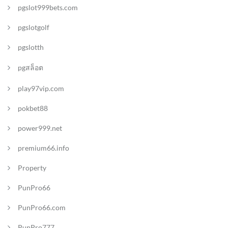
pgslot999bets.com
pgslotgolf
pgslotth
pgสล็อต
play97vip.com
pokbet88
power999.net
premium66.info
Property
PunPro66
PunPro66.com
PunPro777