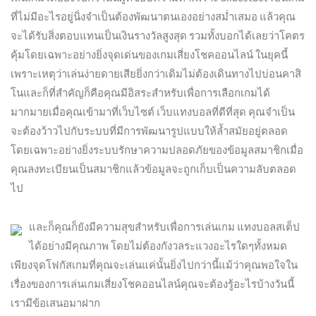
ที่ไม่มีอะไรอยู่นิ่งจำเป็นต้องพัฒนาตนเองอย่างสม่ำเสมอ แล้วคุณ
จะได้รับสิ่งตอบแทนเป็นเงินรางวัลสูงสุด รวมทั้งบอกได้เลยว่าโคตร
คุ้มโดยเฉพาะอย่างยิ่งจุดเด่นของเกมเสี่ยงโชคออนไลน์ ในยุคนี้
เพราะเหตุว่าเล่นง่ายดายเสียยิ่งกว่าเดิมไม่ต้องเดินทางไปบ่อนคาสิ
โนและก็ที่สำคัญก็คือคุณมีอิสระสำหรับเพื่อการเลือกเกมได้
มากมายเมื่อคุณเข้ามาที่เว็บไซต์ เว็บแทงบอลที่ดีที่สุด คุณจำเป็น
จะต้องว้าวไปกับระบบที่มีการพัฒนารูปแบบให้ล้ำสมัยอยู่ตลอด
โดยเฉพาะอย่างยิ่งระบบรักษาความปลอดภัยของข้อมูลสมาชิกเมื่อ
คุณลงทะเบียนเป็นสมาชิกแล้วข้อมูลจะถูกเก็บเป็นความลับตลอด
ไป
และก็คุณก็ยังมีความสุขสำหรับเพื่อการเล่นเกม แทงบอลสเต็ป
ได้อย่างมีคุณภาพ โดยไม่ต้องกังวลระแวงอะไรใดๆทั้งหมด
เพียงจุดโฟกัสเกมที่คุณจะเล่นแค่นั้นยิ่งไปกว่านี้แม้ว่าคุณพอใจใน
เรื่องของการเล่นเกมเสี่ยงโชคออนไลน์คุณจะต้องรู้อะไรบ้างวันนี้
เรามีข้อเสนอมาฝาก