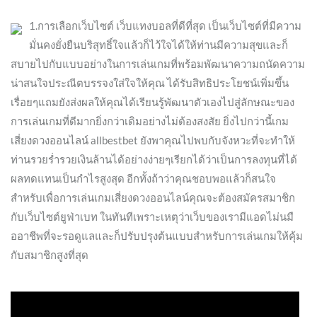
1.การเลือกเว็บไซต์ เว็บแทงบอลที่ดีที่สุด เป็นเว็บไซต์ที่มีความ
มั่นคงยั่งยืนบริสุทธิ์ใจแล้วก็ไว้ใจได้ให้ท่านมีความสุขและก็
สบายไปกับแบบอย่างในการเล่นเกมที่พร้อมพัฒนาความถนัดความ
น่าสนใจประณีตบรรจงใส่ใจให้คุณ ได้รับสิทธิประโยชน์เพิ่มขึ้น
เรื่อยๆแถมยังส่งผลให้คุณได้เรียนรู้พัฒนาตัวเองไปสู่ลักษณะของ
การเล่นเกมที่ดีมากยิ่งกว่าเดิมอย่างไม่ต้องสงสัย ยิ่งไปกว่านี้เกม
เสี่ยงดวงออนไลน์ allbestbet ยังพาคุณไปพบกับจังหวะที่จะทำให้
ท่านรวยร่ำรวยเงินล้านได้อย่างง่ายๆเรียกได้ว่าเป็นการลงทุนที่ได้
ผลทดแทนเป็นกำไรสูงสุด อีกทั้งถ้าว่าคุณชอบพอแล้วก็สนใจ
สำหรับเพื่อการเล่นเกมเสี่ยงดวงออนไลน์คุณจะต้องสมัครสมาชิก
กับเว็บไซต์ยูฟ่าเบท ในทันทีเพราะเหตุว่าเว็บของเรามีแอดไม่นมื
ออาชีพที่จะรอดูแลและก็ปรับปรุงต้นแบบสำหรับการเล่นเกมให้คุ้ม
กับสมาชิกสูงที่สุด