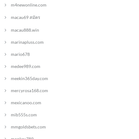
m4newonline.com
macau69 สมัคร
macau888.win
marinapluss.com
mario678
medee989.com
meekin365day.com
mercyrosa168.com
mexicanoo.com
mib555s.com
mmgoldsbets.com
monkey789