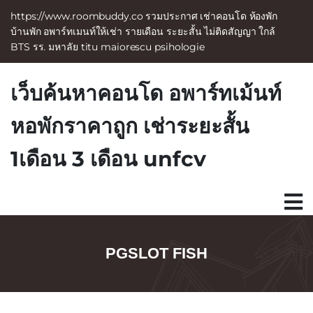
https://www.roombuddy.co รวมประกาศ เช่าคอนโด ห้องพัก
บ้านพัก อพาร์ทเมนท์ให้เช่า รายเดือน ระยะสั้น ไม่ติดสัญญา ใกล้
BTS รร. มหาลัย titu maiorescu psihologie
S
k
เว็บค้นหาคอนโด อพาร์ทเม้นท์
i
p
หอพักราคาถูก เช่าระยะสั้น
t
o
c
1เดือน 3 เดือน unfcv
o
n
t
e
n
t
PGSLOT FISH