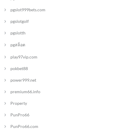
pgslot999bets.com
pgslotgolf
pgslotth
pgสล็อต
play97vip.com
pokbet88
power999.net
premium66.info
Property
PunPro66
PunPro66.com