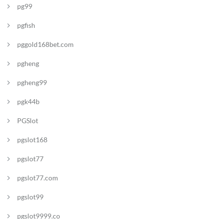
pg99
pgfish
pggold168bet.com
pgheng
pgheng99
pgk44b
PGSlot
pgslot168
pgslot77
pgslot77.com
pgslot99
pgslot9999.co