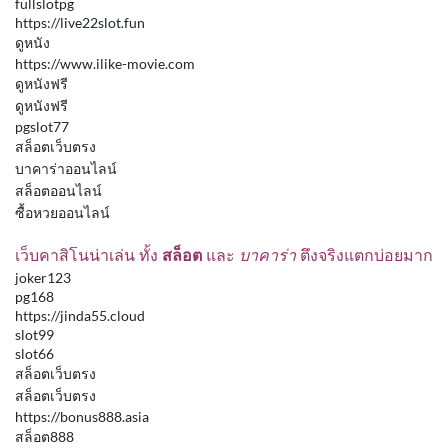
fullslotpg
https://live22slot.fun
ดูหนัง
https://www.ilike-movie.com
ดูหนังฟรี
ดูหนังฟรี
pgslot77
สล็อตเว็บตรง
บาคาร่าออนไลน์
สล็อตออนไลน์
ซื้อหวยออนไลน์
เว็บคาสิโนน่าเล่น ทั้ง
สล็อต
และ
บาคาร่า
ตึงจริงแตกบ่อยมาก
joker123
pg168
https://jinda55.cloud
slot99
slot66
สล็อตเว็บตรง
สล็อตเว็บตรง
https://bonus888.asia
สล็อต888