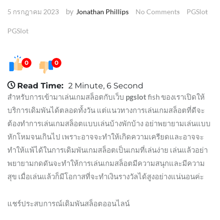
by
5 กรกฎาคม 2023
Jonathan Phillips
No Comments
PGSlot
PGSlot
0
0
Read Time:
2 Minute, 6 Second
สำหรับการเข้ามาเล่นเกมสล็อตกับเว็บ
pgslot
fish ของเราเปิดให้
บริการเดิมพันได้ตลอดทั้งวัน แต่แนวทางการเล่นเกมสล็อตที่ดีจะ
ต้องทำการเล่นเกมสล็อตแบบเล่นบ้างพักบ้าง อย่าพยายามเล่นแบบ
หักโหมจนเกินไป เพราะอาจจะทำให้เกิดความเครียดและอาจจะ
ทำให้แพ้ได้ในการเดิมพันเกมสล็อตเป็นเกมที่เล่นง่าย เล่นแล้วอย่า
พยายามกดดันจะทำให้การเล่นเกมสล็อตมีความสนุกและมีความ
สุข เมื่อเล่นแล้วก็มีโอกาสที่จะทำเงินรางวัลได้สูงอย่างแน่นอนค่ะ
แชร์ประสบการณ์เดิมพันสล็อตออนไลน์