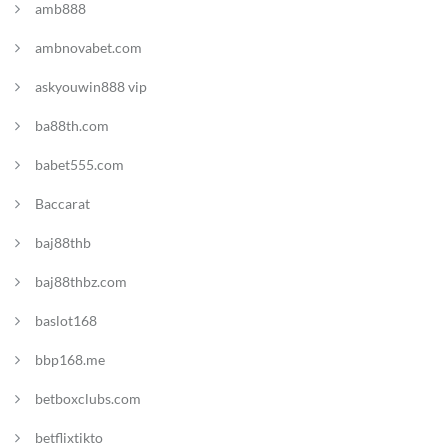
amb888
ambnovabet.com
askyouwin888 vip
ba88th.com
babet555.com
Baccarat
baj88thb
baj88thbz.com
baslot168
bbp168.me
betboxclubs.com
betflixtikto