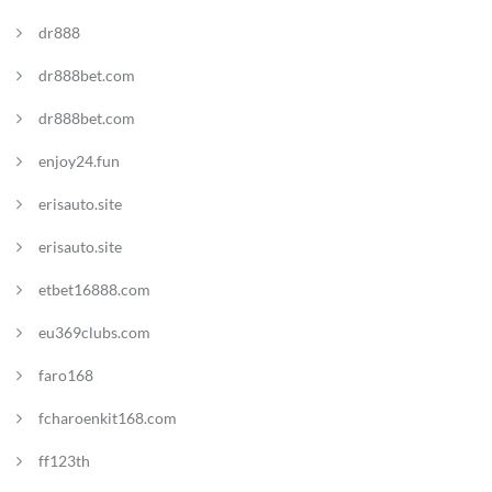
dr888
dr888bet.com
dr888bet.com
enjoy24.fun
erisauto.site
erisauto.site
etbet16888.com
eu369clubs.com
faro168
fcharoenkit168.com
ff123th