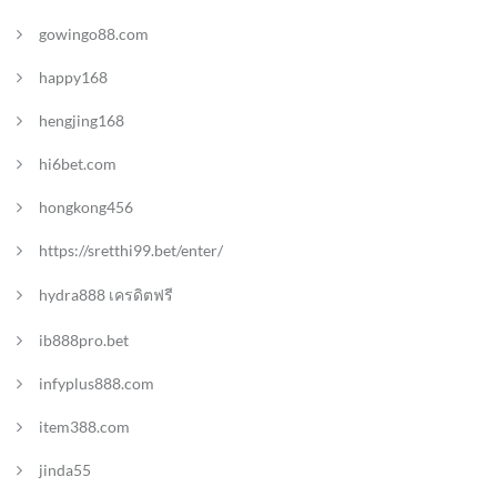
gowingo88.com
happy168
hengjing168
hi6bet.com
hongkong456
https://sretthi99.bet/enter/
hydra888 เครดิตฟรี
ib888pro.bet
infyplus888.com
item388.com
jinda55