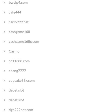
bwvip4.com
cafe444
carlo999.net
cashgame168
cashgame168x.com
Casino
cc11388.com
chang7777
cupcake88x.com
debet slot
debet slot
dgb222hot.com