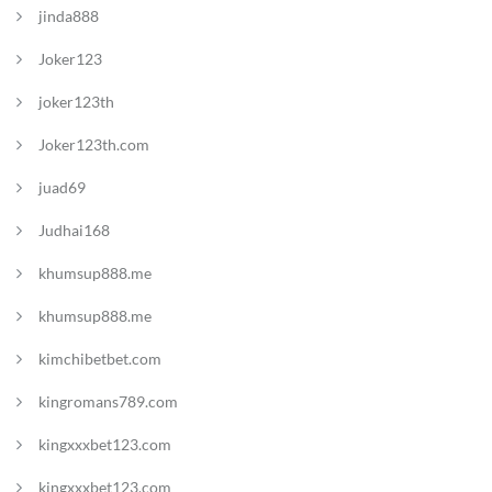
jinda888
Joker123
joker123th
Joker123th.com
juad69
Judhai168
khumsup888.me
khumsup888.me
kimchibetbet.com
kingromans789.com
kingxxxbet123.com
kingxxxbet123.com