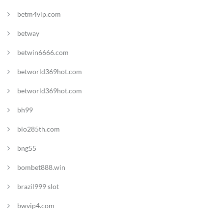
betm4vip.com
betway
betwin6666.com
betworld369hot.com
betworld369hot.com
bh99
bio285th.com
bng55
bombet888.win
brazil999 slot
bwvip4.com