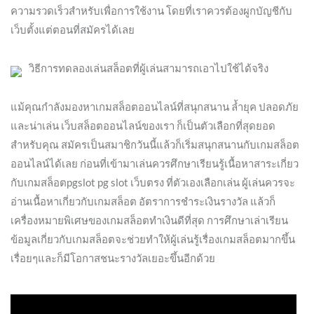
ความรวดเร็วสำหรับเพื่อการใช้งาน โดยที่เราควรต้องผูกบัญชีกับ
เว็บตั้งแต่ตอนที่สมัครได้เลย
วิธีการทดลองเล่นสล็อตที่ผู้เล่นสามารถเอาไปใช้ได้จริง
แม้คุณกำลังมองหาเกมสล็อตออนไลน์ที่สนุกสนาน ล้ำยุค ปลอดภัย
และน่าเล่น เว็บสล็อตออนไลน์ของเรา ก็เป็นตัวเลือกที่สุดยอด
สำหรับคุณ สมัครเป็นสมาชิกวันนี้แล้วก็เริ่มสนุกสนานกับเกมสล็อต
ออนไลน์ได้เลย ก่อนที่เข้ามาเล่นควรศึกษาเรียนรู้เนื้อหาสาระเกี่ยว
กับเกมสล็อตpgslot pg slot เว็บตรง ที่ตัวเองเลือกเล่น ผู้เล่นควรจะ
อ่านเนื้อหาเกี่ยวกับเกมสล็อต อัตราการชำระเงินรางวัล แล้วก็
เครื่องหมายพิเศษของเกมสล็อตทำเงินดีที่สุด การศึกษาเล่าเรียน
ข้อมูลเกี่ยวกับเกมสล็อตจะช่วยทำให้ผู้เล่นรู้เรื่องเกมสล็อตมากขึ้น
เรื่อยๆและก็มีโอกาสชนะรางวัลเยอะขึ้นอีกด้วย