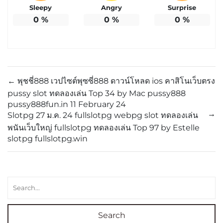
Sleepy
Angry
Surprise
0
%
0
%
0
%
←
พุชชี่888 เวปไซต์พุซซี่888 ดาวน์โหลด ios คาสิโนเว็บตรง
pussy slot ทดลองเล่น Top 34 by Mac pussy888
pussy888fun.in 11 February 24
→
Slotpg 27 ม.ค. 24 fullslotpg webpg slot ทดลองเล่น
พนันเว็บใหญ่ fullslotpg ทดลองเล่น Top 97 by Estelle
slotpg fullslotpg.win
Search