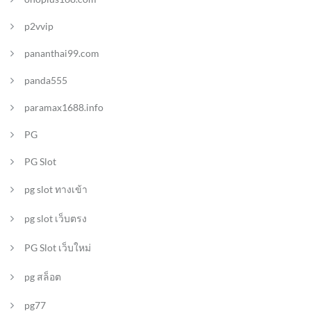
p2vvip
pananthai99.com
panda555
paramax1688.info
PG
PG Slot
pg slot ทางเข้า
pg slot เว็บตรง
PG Slot เว็บใหม่
pg สล็อต
pg77