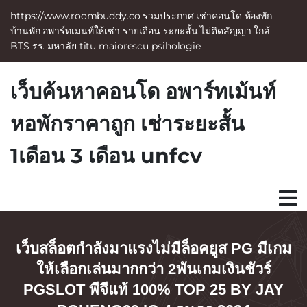
https://www.roombuddy.co รวมประกาศ เช่าคอนโด ห้องพัก
บ้านพัก อพาร์ทเมนท์ให้เช่า รายเดือน ระยะสั้น ไม่ติดสัญญา ใกล้
BTS รร. มหาลัย titu maiorescu psihologie
S
k
เว็บค้นหาคอนโด อพาร์ทเม้นท์
i
p
หอพักราคาถูก เช่าระยะสั้น
t
o
c
1เดือน 3 เดือน unfcv
o
n
t
e
n
t
เว็บสล็อตกำลังมาแรงไม่มีล็อคยูส PG มีเกม
ให้เลือกเล่นมากกว่า 2พันเกมเงินชัวร์
PGSLOT พีจีแท้ 100% TOP 25 BY JAY