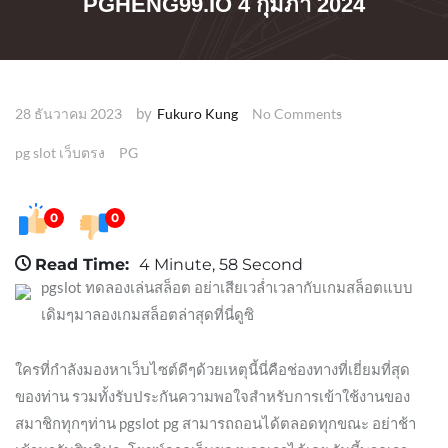
PGHENG99.IO 4 กุมภา 2024
by
28 ธันวาคม 2023
Fukuro Kung
No Comments
pg slot เว็บตรง
PG
0
0
Read Time:
4 Minute, 58 Second
pgslot ทดลองเล่นสล็อต อย่าเสียเวล่ำเวลากับเกมสล็อตแบบ
เดิมๆมาลองเกมสล็อตล่าสุดที่นี่ดูซิ
ใครที่กำลังมองหาเว็บไซต์ดีๆด้วยเหตุนี้นี่คือช่องทางที่เยี่ยมที่สุด
ของท่าน รวมทั้งรับประกันความพอใจสำหรับการเข้าใช้งานของ
สมาชิกทุกๆท่าน pgslot pg สามารถถอนได้ตลอดทุกขณะ อย่าช้า