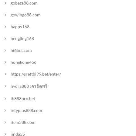
gobaza88.com
gowingo88.com
happy168
hengjing168
hi6bet.com
hongkong456
https://sretthi99.bet/enter/
hydra888 เครดิตฟรี
ib888pro.bet
infyplus888.com
item388.com
jinda55