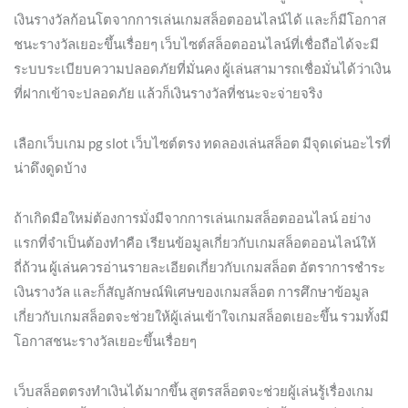
เงินรางวัลก้อนโตจากการเล่นเกมสล็อตออนไลน์ได้ และก็มีโอกาส
ชนะรางวัลเยอะขึ้นเรื่อยๆ เว็บไซต์สล็อตออนไลน์ที่เชื่อถือได้จะมี
ระบบระเบียบความปลอดภัยที่มั่นคง ผู้เล่นสามารถเชื่อมั่นได้ว่าเงิน
ที่ฝากเข้าจะปลอดภัย แล้วก็เงินรางวัลที่ชนะจะจ่ายจริง
เลือกเว็บเกม pg slot เว็บไซต์ตรง ทดลองเล่นสล็อต มีจุดเด่นอะไรที่
น่าดึงดูดบ้าง
ถ้าเกิดมือใหม่ต้องการมั่งมีจากการเล่นเกมสล็อตออนไลน์ อย่าง
แรกที่จำเป็นต้องทำคือ เรียนข้อมูลเกี่ยวกับเกมสล็อตออนไลน์ให้
ถี่ถ้วน ผู้เล่นควรอ่านรายละเอียดเกี่ยวกับเกมสล็อต อัตราการชำระ
เงินรางวัล และก็สัญลักษณ์พิเศษของเกมสล็อต การศึกษาข้อมูล
เกี่ยวกับเกมสล็อตจะช่วยให้ผู้เล่นเข้าใจเกมสล็อตเยอะขึ้น รวมทั้งมี
โอกาสชนะรางวัลเยอะขึ้นเรื่อยๆ
เว็บสล็อตตรงทำเงินได้มากขึ้น สูตรสล็อตจะช่วยผู้เล่นรู้เรื่องเกม