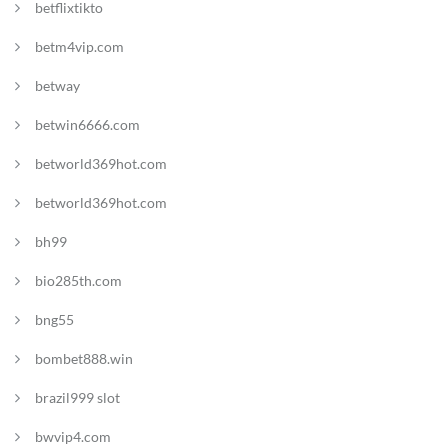
betflixtikto
betm4vip.com
betway
betwin6666.com
betworld369hot.com
betworld369hot.com
bh99
bio285th.com
bng55
bombet888.win
brazil999 slot
bwvip4.com