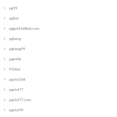
pg99
pgfish
pggold168bet.com
pgheng
pgheng99
pgk44b
PGSlot
pgslot168
pgslot77
pgslot77.com
pgslot99