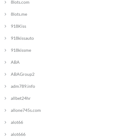
8lots.com
8lots.me
918Kiss
918kissauto
918kissme
ABA
ABAGroup2
adm789.info
allbet24hr
allone745s.com
alot66
alot666