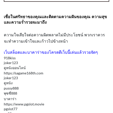
เชื่อในศรัทธาของคุณและติดตามความฝันของคุณ ความสุข
และความร่ำรวยจะมาถึง
ความใจเสียใจต่อความผิดพลาดไม่มีประโยชน์ พวกเราควร
จะทำความเข้าใจและก้าวไปข้างหน้า
เว็บสล็อตและบาคาร่าของโครตดีเว็บนี้เล่นแล้วรวยจัดๆ
918kiss
joker123
ดูหนังออนไลน์
https://sagame168th.com
joker123
ดูหนัง
pussy888
พุซซี่888
บาคาร่า
https://www.pgslot.movie
pgslot77