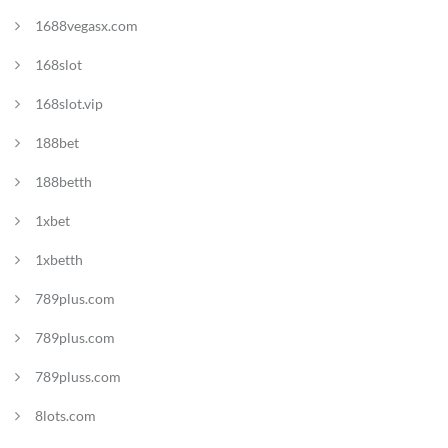
1688vegasx.com
168slot
168slot.vip
188bet
188betth
1xbet
1xbetth
789plus.com
789plus.com
789pluss.com
8lots.com