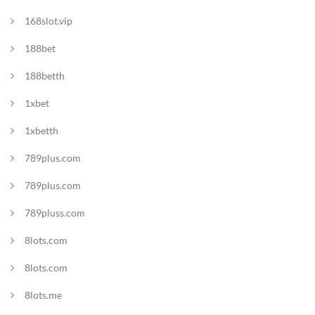
168slot.vip
188bet
188betth
1xbet
1xbetth
789plus.com
789plus.com
789pluss.com
8lots.com
8lots.com
8lots.me