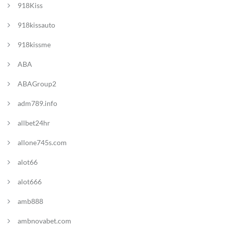
918Kiss
918kissauto
918kissme
ABA
ABAGroup2
adm789.info
allbet24hr
allone745s.com
alot66
alot666
amb888
ambnovabet.com