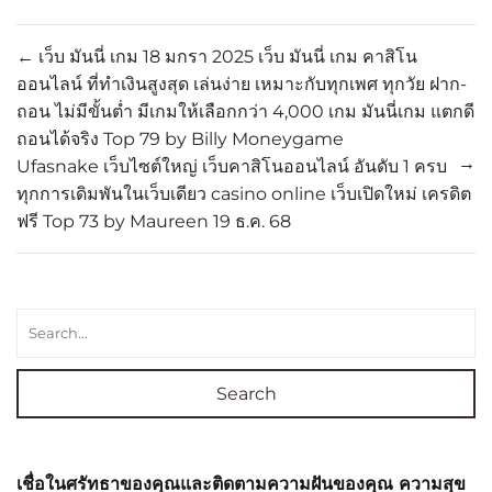
←
เว็บ มันนี่ เกม 18 มกรา 2025 เว็บ มันนี่ เกม คาสิโน
ออนไลน์ ที่ทำเงินสูงสุด เล่นง่าย เหมาะกับทุกเพศ ทุกวัย ฝาก-
ถอน ไม่มีขั้นต่ำ มีเกมให้เลือกกว่า 4,000 เกม มันนี่เกม แตกดี
ถอนได้จริง Top 79 by Billy Moneygame
→
Ufasnake เว็บไซต์ใหญ่ เว็บคาสิโนออนไลน์ อันดับ 1 ครบ
ทุกการเดิมพันในเว็บเดียว casino online เว็บเปิดใหม่ เครดิต
ฟรี Top 73 by Maureen 19 ธ.ค. 68
Search
เชื่อในศรัทธาของคุณและติดตามความฝันของคุณ ความสุข