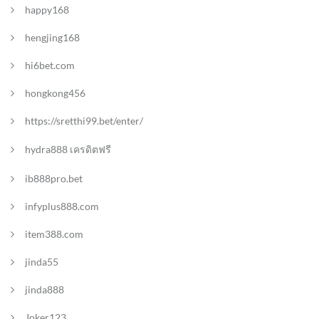
happy168
hengjing168
hi6bet.com
hongkong456
https://sretthi99.bet/enter/
hydra888 เครดิตฟรี
ib888pro.bet
infyplus888.com
item388.com
jinda55
jinda888
Joker123