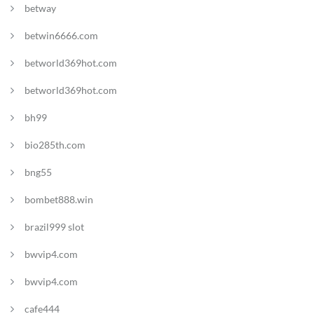
betway
betwin6666.com
betworld369hot.com
betworld369hot.com
bh99
bio285th.com
bng55
bombet888.win
brazil999 slot
bwvip4.com
bwvip4.com
cafe444