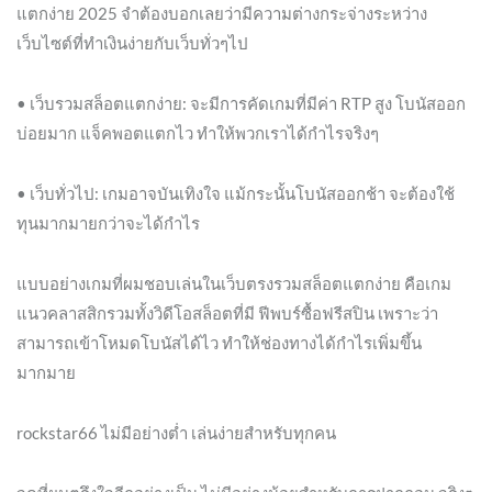
แตกง่าย 2025 จำต้องบอกเลยว่ามีความต่างกระจ่างระหว่าง
เว็บไซต์ที่ทำเงินง่ายกับเว็บทั่วๆไป
• เว็บรวมสล็อตแตกง่าย: จะมีการคัดเกมที่มีค่า RTP สูง โบนัสออก
บ่อยมาก แจ็คพอตแตกไว ทำให้พวกเราได้กำไรจริงๆ
• เว็บทั่วไป: เกมอาจบันเทิงใจ แม้กระนั้นโบนัสออกช้า จะต้องใช้
ทุนมากมายกว่าจะได้กำไร
แบบอย่างเกมที่ผมชอบเล่นในเว็บตรงรวมสล็อตแตกง่าย คือเกม
แนวคลาสสิกรวมทั้งวิดีโอสล็อตที่มี ฟีพบร์ซื้อฟรีสปิน เพราะว่า
สามารถเข้าโหมดโบนัสได้ไว ทำให้ช่องทางได้กำไรเพิ่มขึ้น
มากมาย
rockstar66 ไม่มีอย่างต่ำ เล่นง่ายสำหรับทุกคน