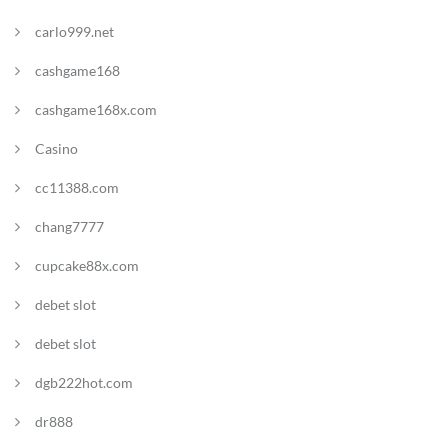
carlo999.net
cashgame168
cashgame168x.com
Casino
cc11388.com
chang7777
cupcake88x.com
debet slot
debet slot
dgb222hot.com
dr888