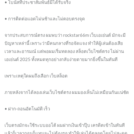
• โบนัสที่ประชาสัมพันธ์มิได้รับจริง
• การติดต่อแอดไม่นช้าและไม่ตอบตรงจุด
จากประสบการณ์ตรง ผมพบว่า rockstar66m เว็บเอเย่นต์ มักจะมี
ปัญหาเหล่านี้ เพราะว่ามีคนกลางที่รอจัดแจง ทำให้ผู้เล่นต้องเสีย
เวลาและอารมณ์ แต่พอผมเริ่มทดลอง สล็อตเว็บไซต์ตรง ไม่ผ่าน
เอเย่นต์ 2025 ทั้งหมดทุกอย่างกลับง่ายดายมากยิ่งขึ้นในทันที
เพราะเหตุใดผมถึงเลือก เว็บสล็อต
ภายหลังจากได้ลองเล่นเว็บไซต์ตรง ผมมองเห็นไม่เหมือนกันแน่ชัด
• ฝาก-ถอนอัตโนมัติ เร็ว
เว็บตรงมักจะใช้ระบบออโต้ ผมฝากเงินเข้าปุ๊บ เครดิตเข้าในทันที
แล้วก็เวลาถอนก็แทบจะไม่ต้องรอ ทำให้เล่นได้ตลอดโดยไม่สะดุด