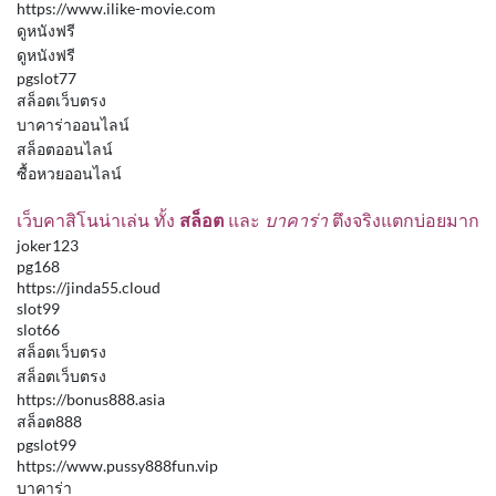
https://www.ilike-movie.com
ดูหนังฟรี
ดูหนังฟรี
pgslot77
สล็อตเว็บตรง
บาคาร่าออนไลน์
สล็อตออนไลน์
ซื้อหวยออนไลน์
เว็บคาสิโนน่าเล่น ทั้ง
สล็อต
และ
บาคาร่า
ตึงจริงแตกบ่อยมาก
joker123
pg168
https://jinda55.cloud
slot99
slot66
สล็อตเว็บตรง
สล็อตเว็บตรง
https://bonus888.asia
สล็อต888
pgslot99
https://www.pussy888fun.vip
บาคาร่า