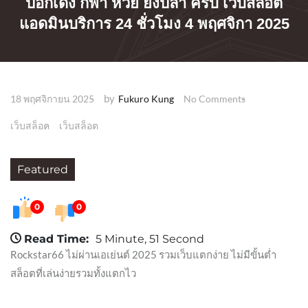
ป๊อกเด้ง กีฬา หวย ยิงปลา ครบ เว็บสล็อต
แอดมินบริการ 24 ชั่วโมง 4 พฤศจิกา 2025
by
18 พฤศจิกายน 2025
Fukuro Kung
No Comments
เว็บสล็อต
เว็บสล็อต
Featured
0
0
Read Time:
5 Minute, 51 Second
Rockstar66 ไม่ผ่านเอเย่นต์ 2025 รวมเว็บแตกง่าย ไม่มีขั้นต่ำ
สล็อตที่เล่นง่ายรวมทั้งแตกไว