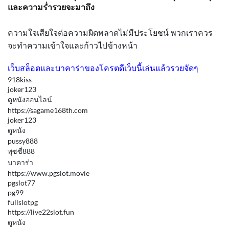
และความร่ำรวยจะมาถึง
ความใจเสียใจต่อความผิดพลาดไม่มีประโยชน์ พวกเราควร
จะทำความเข้าใจและก้าวไปข้างหน้า
เว็บสล็อตและบาคาร่าของโครตดีเว็บนี้เล่นแล้วรวยจัดๆ
918kiss
joker123
ดูหนังออนไลน์
https://sagame168th.com
joker123
ดูหนัง
pussy888
พุซซี่888
บาคาร่า
https://www.pgslot.movie
pgslot77
pg99
fullslotpg
https://live22slot.fun
ดูหนัง