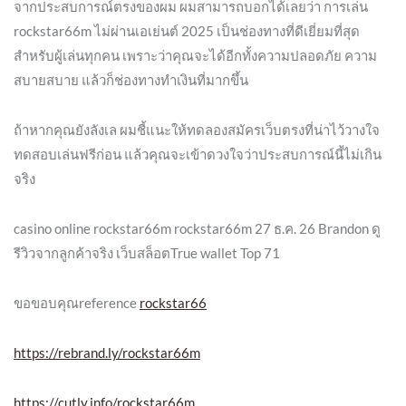
จากประสบการณ์ตรงของผม ผมสามารถบอกได้เลยว่า การเล่น
rockstar66m ไม่ผ่านเอเย่นต์ 2025 เป็นช่องทางที่ดีเยี่ยมที่สุด
สำหรับผู้เล่นทุกคน เพราะว่าคุณจะได้อีกทั้งความปลอดภัย ความ
สบายสบาย แล้วก็ช่องทางทำเงินที่มากขึ้น
ถ้าหากคุณยังลังเล ผมชี้แนะให้ทดลองสมัครเว็บตรงที่น่าไว้วางใจ
ทดสอบเล่นฟรีก่อน แล้วคุณจะเข้าดวงใจว่าประสบการณ์นี้ไม่เกิน
จริง
casino online rockstar66m rockstar66m 27 ธ.ค. 26 Brandon ดู
รีวิวจากลูกค้าจริง เว็บสล็อตTrue wallet Top 71
ขอขอบคุณreference
rockstar66
https://rebrand.ly/rockstar66m
https://cutly.info/rockstar66m