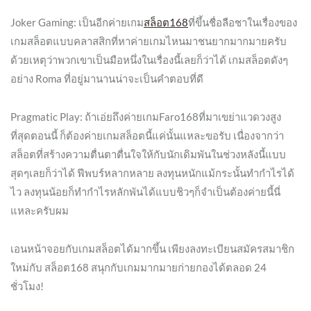
Joker Gaming: เป็นอีกค่ายเกม
สล็อต168
ที่ขึ้นชื่อลือชาในเรื่องของ
เกมสล็อตแบบคลาสสิกที่หาค่ายเกมไหนมาชนยากมากมายครับ
ด้วยเหตุว่าพวกเขาเป็นมือหนึ่งในเรื่องนี้เลยก็ว่าได้ เกมสล็อตดังๆ
อย่าง Roma ที่อยู่มานานน่าจะเป็นคำตอบที่ดี
Pragmatic Play: ถ้าเอ่ยถึงค่ายเกมFaro168ที่มาเขย่าแวดวงสูง
ที่สุดตอนนี้ ก็ต้องค่ายเกมสล็อตนี้แค่นั้นแหละขอรับ เนื่องจากว่า
สล็อตที่สร้างความตื่นตาตื่นใจให้กับนักเดิมพันในช่วงหลังนี้แบบ
สุดๆเลยก็ว่าได้ ฟีพบร์หลากหลาย ลงทุนหนักแม้กระนั้นทำกำไรได้
ไว ลงทุนน้อยก็ทำกำไรหลักพันได้แบบชิวๆก็จำเป็นต้องค่ายนี้นี่
แหละครับผม
เอนหน้าจอยกับเกมสล็อตได้มากขึ้น เพียงลงทะเบียนสมัครสมาชิก
ใหม่กับ สล็อต168 สนุกกับเกมมากมายก่ายกองได้ตลอด 24
ชั่วโมง!