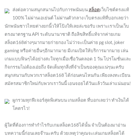
ส่งต่อความสนุกสนานไปกับการพนันบน
สล็อต
เว็บไซต์ตรงแท้
100% ไม่ผ่านเอเย่นต์ ไม่ผ่านตัวกลาง เว็บตรงแท้ที่บอกเลยว่า
นักพนันชาวไทยต่างยกนิ้วให้โป้งให้เลยล่ะขอรับ เพราะเราเป็นเว็บ
ตรงมาตรฐาน API ระดับนานาชาติ ถือลิขสิทธิ์แท้จากค่ายเกม
สล็อต168ต่างๆมากมายก่ายกอง ไม่ว่าจะเป็นค่าย pg slot, joker
gaming หรือค่ายอื่นๆอีกมากมาย มีเกมเปิดให้บริการมากมาย เล่น
เกมแบบฟินๆได้อย่างสะใจทุกเมื่อเชื่อวันตลอด 1 วัน โปรโมชั่นและ
กิจกรรมไม่ต้องเอ่ยถึง จัดเต็มทุกสิ่งที่จำเป็นของคุณแน่ๆนะครับ
สนุกสนานกับพวกเราสล็อต168 ได้ก่อนคนไหนกัน เพียงลงทะเบียน
สมัครสมาชิกใหม่กับพวกเราวันนี้ เอนจอยได้วันแล้ววันเล่าแน่นอน!
ผูกรวมทุกฟีเจอร์สุดพิเศษบน เกมสล็อต ที่บอกเลยว่า ทำเงินได้
โคตรไว!
ผู้ใดที่ต้องการทำกำไรกับเกมสล็อต168ได้นั้น จำเป็นต้องมาอ่าน
บทความนี้ก่อนเลยจ๊านะครับ ด้วยเหตุว่าคุณจะเล่นเกมสล็อตได้