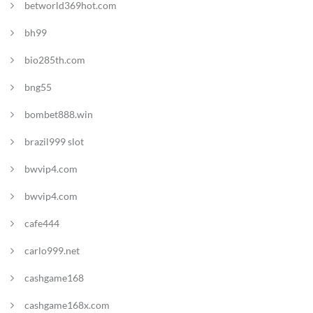
betworld369hot.com
bh99
bio285th.com
bng55
bombet888.win
brazil999 slot
bwvip4.com
bwvip4.com
cafe444
carlo999.net
cashgame168
cashgame168x.com