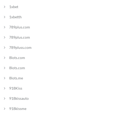
1xbet
1xbetth
789plus.com
789plus.com
789pluss.com
8lots.com
8lots.com
8lots.me
918Kiss
918kissauto
918kissme