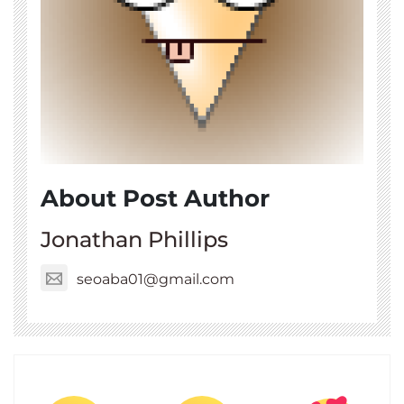
About Post Author
Jonathan Phillips
seoaba01@gmail.com