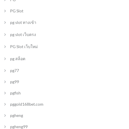
PG Slot
pg slot ทางเข้า
pg slot เว็บตรง
PG Slot เว็บใหม่
pg สล็อต
pg77
pg99
pgfish
pggold168bet.com
pgheng
pgheng99