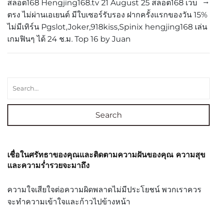
→
สล็อต168 Hengjing168.tv 21 August 25 สล็อต168 เว็บ
ตรง ไม่ผ่านเอเยนต์ มีใบเซอร์รับรอง ฝากครั้งแรกของวัน 15%
ไม่มีเทิร์น Pgslot,Joker,918kiss,Spinix hengjing168 เล่น
เกมฟินๆ ได้ 24 ช.ม. Top 16 by Juan
Search
เชื่อในศรัทธาของคุณและติดตามความฝันของคุณ ความสุข
และความร่ำรวยจะมาถึง
ความใจเสียใจต่อความผิดพลาดไม่มีประโยชน์ พวกเราควร
จะทำความเข้าใจและก้าวไปข้างหน้า