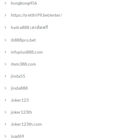
hongkong456
https://sretthi99.bet/enter/
hydra888 เครดิตฟรี
ib888pro.bet
infyplus888.com
item388.com
jinda55
jinda888
Joker123
joker123th
Joker123th.com
juad69