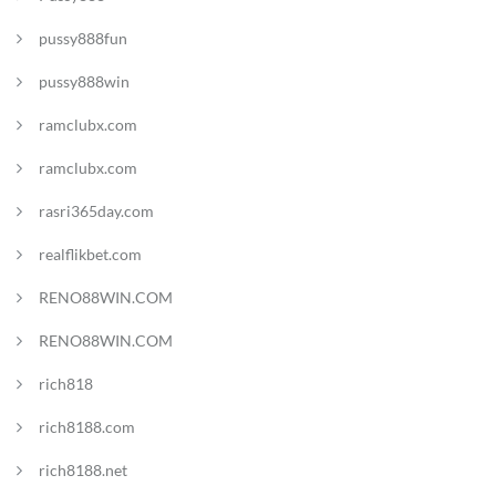
pussy888fun
pussy888win
ramclubx.com
ramclubx.com
rasri365day.com
realflikbet.com
RENO88WIN.COM
RENO88WIN.COM
rich818
rich8188.com
rich8188.net