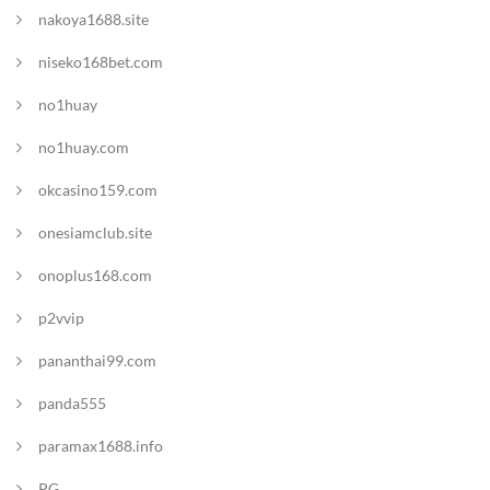
nakoya1688.site
niseko168bet.com
no1huay
no1huay.com
okcasino159.com
onesiamclub.site
onoplus168.com
p2vvip
pananthai99.com
panda555
paramax1688.info
PG