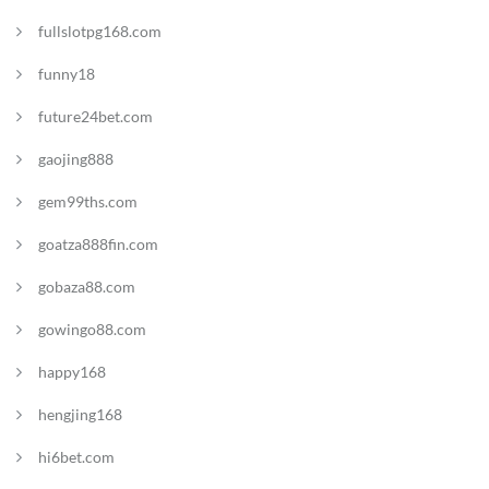
fullslotpg168.com
funny18
future24bet.com
gaojing888
gem99ths.com
goatza888fin.com
gobaza88.com
gowingo88.com
happy168
hengjing168
hi6bet.com