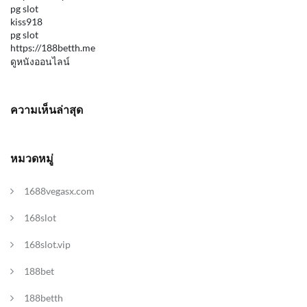
pg slot
kiss918
pg slot
https://188betth.me
ดูหนังออนไลน์
ความเห็นล่าสุด
หมวดหมู่
1688vegasx.com
168slot
168slot.vip
188bet
188betth