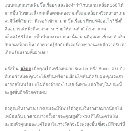
แบบสนุกสนานเพิ่มขึ้นเรื่อยๆ และยังทำกำไรบนเกม สล็อต168 ได้
มากขึ้น ในขณะนี้ เกมสล็อตทดลองรวมทั้งเกมสล็อตจริงหลายๆเกม
จะมีสิ่งที่เรียกว่า ฟีเจอร์ เข้ามามากขึ้นเรื่อยๆ ฟีพบร์คืออะไร? ซึ่งก็
คืออุปกรณ์หนึ่งที่จะสามารถช่วยให้ท่านทำกำไรจากเกม
สล็อต168ได้มากขึ้นนั่นเอง เพราะฉะนั้น ก่อนที่คุณจะเข้ามาทำเงิน
กับเกมสล็อต ก็มาทำความรู้จักกับฟีเจอร์ต่างๆก่อนเลยดีกว่าครับ ถ้า
เกิดพร้อมรวมทั้งฝ่าเลย!
ฟรีสปิน:
สล็อต
เมื่อคุณได้เครื่องหมาย Scatter หรือ Bonus ครบดัง
ที่เกมกำหนด คุณจะได้สปินฟรีตามเงื่อนไขทันทีครับผม คุณจะสา
มารถสปินฟรีแบบไม่ต้องจ่ายอะไรเลย จังหวะแตกใหญ่ในขณะนี้
จะสูงขึ้นอีกด้วยครับผม
ตัวคูณเงินรางวัล: บางเกมจะมีฟีพบร์ตัวคูณเงินรางวัลมากน้อยไม่
เหมือนกัน บางเกมบางครั้งอาจจะคูณสูงถึง x10 ก็ได้นะครับ ยิ่ง
สะสมตัวคูณเยอะแค่ไหน เงินรางวัลก็จะยิ่งพุ่งสูงขึ้น ซึ่งจะมีฟีพบร์นี้