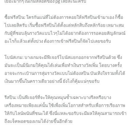
เยอะมากๆในเกมสล็อตของ pg เลยล่ะนะครับ
ซื้อฟรีสปิน: ใครกันแน่ที่ไม่ต้องการคอยให้ฟรีสปินเข้ามาเอง ก็ซื้อ
ไปเลยสิครับ เริ่มซื้อฟรีสปินได้ตั้งแต่หลักสิบถึงหลักร้อย เหมาะสม
กับผู้ที่ชอบลุ้นรางวัลแบบไวๆไม่ได้อยากต้องการรอคอยสัญลักษณ์
อะไรก็แล้วแต่ทั้งปวง ต้องการเข้าฟรีสปินก็จัดไปเลยขอรับ
โบนัสเกม: บางเกมจะมีฟีเจอร์โบนัสแยกออกจากฟรีสปินด้วย ซึ่ง
มันจะเป็นมินิเกมให้คุณได้เล่นเพื่อทำเงินรางวัลเพิ่ม โดยบางครั้ง
อาจจะกระเป๋านการสุ่มรางวัลแบบไม่ต้องสปิน บันเทิงใจรวมทั้งได้
เงินมากขึ้นในคราวเดียวอย่างนี้ ยังไงก็คุ้มแน่ๆขอรับ
รีสปิน: เป็นฟีเจอร์ที่จะให้คุณหมุนซ้ำเฉพาะบางรีลหรือบาง
เครื่องหมายเพียงแค่นั้น ใช้เพื่อเพิ่มโอกาสสำหรับเพื่อการเรียงภาพ
ให้กับไลน์พนันที่ชนะได้ ซึ่งนี่แหละขอรับจะมีผลให้คุณสามารถเข้า
ถึงแจ็คพอตของเกมได้ง่ายขึ้นอีกด้วย