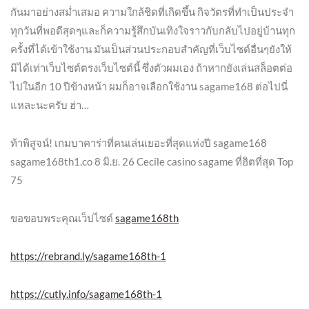
กันมาอย่างสม่ำเสมอ ความใกล้ชิดที่เกิดขึ้น กิจวัตรที่ทำเป็นประจำ
ทุกวันที่พอดีสุดๆและก็ความรู้สึกบันเทิงใจราวกับกลับไปอยู่บ้านทุก
ครั้งที่ได้เข้าใช้งาน มันเป็นส่วนประกอบสำคัญที่เว็บไซต์อื่นๆยังให้
มิได้เท่าเว็บไซต์ตรงเว็บไซต์นี้ ซึ่งตัวผมเอง ถ้าหากยังเล่นสล็อตต่อ
ไปในอีก 10 ปีข้างหน้า ผมก็อาจเลือกใช้งาน sagame168 ต่อไปนี่
แหละนะครับ ฮ่า…
ท้าพิสูจน์! เกมบาคาร่าที่คนเล่นเยอะที่สุดแห่งปี sagame168
sagame168th1.co 8 มิ.ย. 26 Cecile casino sagame ที่ฮิตที่สุด Top
75
ขอขอบพระคุณเว็ปไซต์
sagame168th
https://rebrand.ly/sagame168th-1
https://cutly.info/sagame168th-1