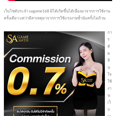
เว็บไซต์ประจำ sagame168 มิได้เกิดขึ้นได้เนื่องมาจากการใช้งาน
ครั้งเดียว แต่ว่ามีสาเหตุมาจากการใช้แรงงานซ้ำนับครั้งไม่ถ้วน
กา
ร
ตั
ด
สิ
น
ใจ
ใช้
งา
น
เว็
บ