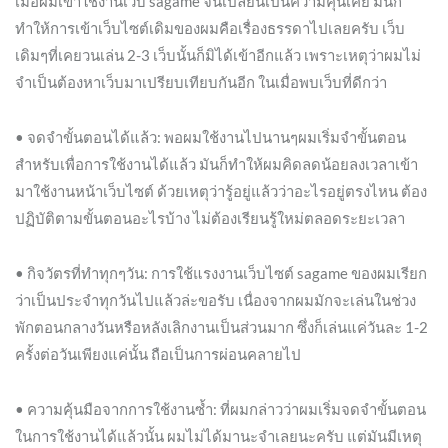
เมื่อผมเข้าใช้งานเว็บ sagame จนเปลี่ยนเป็นความคุ้นเคย มันก็
ทำให้การเข้าเว็บไซต์เดิมของผมคือเรื่องธรรดาไปเลยครับ เว็บ
เดิมๆที่เคยวนเล่น 2-3 เว็บนั้นก็มิได้เข้าอีกแล้ว เพราะเหตุว่าผมไม่
จำเป็นต้องหาเว็บมาเปรียบเทียบกันอีก ในเมื่อพบเว็บที่ดีกว่า
• จดจำขั้นตอนได้แล้ว: พอผมใช้งานไปนานๆผมเริ่มจำขั้นตอน
สำหรับเพื่อการใช้งานได้แล้ว มันก็ทำให้ผมคิดลดน้อยลงเวลาเข้า
มาใช้งานหน้าเว็บไซต์ ด้วยเหตุว่ารู้อยู่แล้วว่าอะไรอยู่ตรงไหน ต้อง
ปฏิบัติตามขั้นตอนอะไรบ้าง ไม่ต้องเรียนรู้ใหม่ตลอดระยะเวลา
• กิจวัตรที่ทำทุกๆวัน: การใช้แรงงานเว็บไซต์ sagame ของผมเรียก
ว่าเป็นประจำทุกวันไปแล้วล่ะขอรับ เนื่องจากผมมักจะเล่นในช่วง
พักตอนกลางวันหรือหลังเลิกงานเป็นส่วนมาก ซึ่งก็เล่นแค่วันละ 1-2
ครั้งต่อวันเพียงแค่นั้น ถือเป็นการผ่อนคลายไป
• ความคุ้นมือจากการใช้งานซ้ำ: ที่ผมกล่าวว่าผมเริ่มจดจำขั้นตอน
ในการใช้งานได้แล้วนั้น ผมไม่ได้มานะจำเลยนะครับ แต่มันมีเหตุ