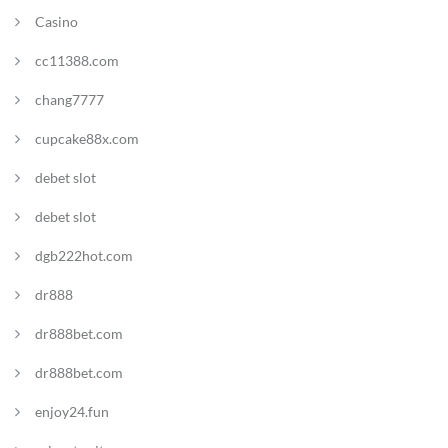
Casino
cc11388.com
chang7777
cupcake88x.com
debet slot
debet slot
dgb222hot.com
dr888
dr888bet.com
dr888bet.com
enjoy24.fun