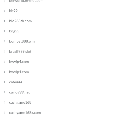
betworld369hot.com
bh99
bio285th.com
bng55
bombet888.win
brazil999 slot
bwvip4.com
bwvip4.com
cafe444
carlo999.net
cashgame168
cashgame168x.com