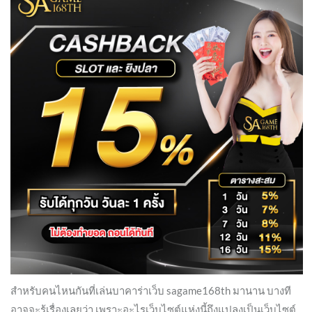
สำหรับคนไหนกันที่เล่นบาคาร่าเว็บ sagame168th มานาน บางที
อาจจะรู้เรื่องเลยว่า เพราะอะไรเว็บไซต์แห่งนี้ถึงแปลงเป็นเว็บไซต์