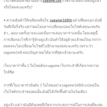
เว็บไซต์เดิมที่ใช้งานอย่าง
sagame168
ก็ใช้งานได้ดิบได้ดีอยู่แล้ว
จริงไหมล่ะนะครับ?
• ความคุ้นทำให้เพลิดเพลินใจ:
sagame168th
อย่างที่ผมบอก มันมี
วันที่เบื่อก็จริง แต่ว่าผมไม่อยากเปลี่ยนแปลงเว็บไซต์เลยนะขอรับ
ฮ่า… ผมบางครั้งอาจจะแค่เบื่อการเล่นบาคาร่าแค่นั้น โดยเหตุนี้
การเลือกอะไรที่เรารู้จักอยู่แล้ว มันทำให้อยู่ด้วยแล้วพอใจมากกว่า
ผมคงจะไม่เปลี่ยนเว็บไซต์ไปอีกนานเลยล่ะนะครับ เพราะว่า
sagame168 ตอบปัญหาผมได้มากที่สุดแล้วล่ะนะครับ
เว็บบาคาร่าชั้น 1 ในไทยต้อง sagame เว็บประจำที่เกิดจากความ
ใกล้ชิด
การที่เว็บบาคาร่าอันดับ 1 ในไทยอย่าง sagame168th แปลงเป็น
เว็บไซต์ประจำของผมนั้น มันมิได้เกิดขึ้นด้านในวันเดียว
อยู่แล้ว แต่ว่ามันมีต้นเหตุที่เกิดจากประสบการณ์ในการเล่นที่สะสม