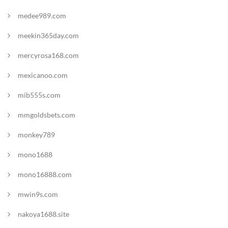
medee989.com
meekin365day.com
mercyrosa168.com
mexicanoo.com
mib555s.com
mmgoldsbets.com
monkey789
mono1688
mono16888.com
mwin9s.com
nakoya1688.site