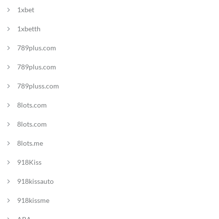
1xbet
1xbetth
789plus.com
789plus.com
789pluss.com
8lots.com
8lots.com
8lots.me
918Kiss
918kissauto
918kissme