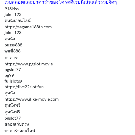
เว็บสล็อตและบาคาร่าของโครตดีเว็บนี้เล่นแล้วรวยจัดๆ
918kiss
joker123
ดูหนังออนไลน์
https://sagame168th.com
joker123
ดูหนัง
pussy888
พุซซี่888
บาคาร่า
https://www.pgslot.movie
pgslot77
pg99
fullslotpg
https://live22slot.fun
ดูหนัง
https://www.ilike-movie.com
ดูหนังฟรี
ดูหนังฟรี
pgslot77
สล็อตเว็บตรง
บาคาร่าออนไลน์