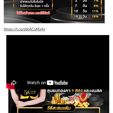
https://t.co/zbtACsMz4v