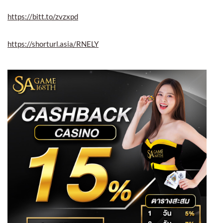
https://bitt.to/zvzxpd
https://shorturl.asia/RNELY