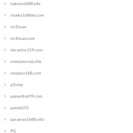
nakoya1688.site
niseko168bet.com
no1huay
no1huay.com
okcasino159.com
onesiamclub.site
onoplus168.com
p2vvip
pananthai99.com
panda555
paramax1688.info
PG