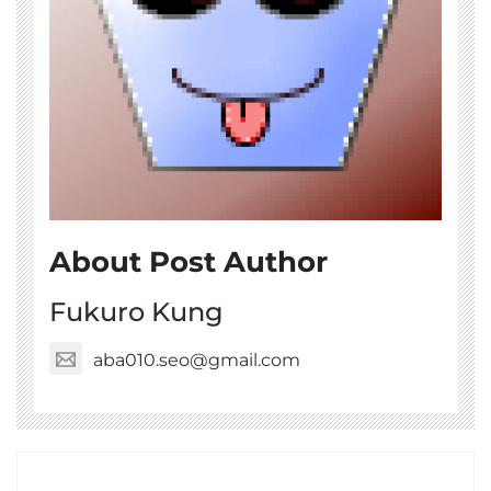
About Post Author
Fukuro Kung
aba010.seo@gmail.com