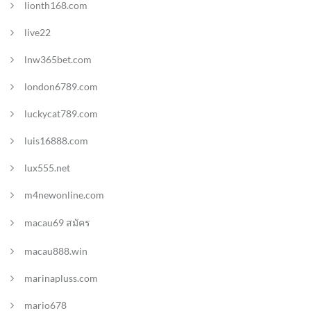
lionth168.com
live22
lnw365bet.com
london6789.com
luckycat789.com
luis16888.com
lux555.net
m4newonline.com
macau69 สมัคร
macau888.win
marinapluss.com
mario678