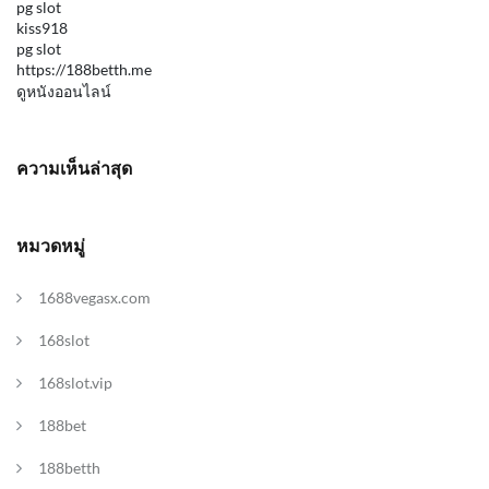
pg slot
kiss918
pg slot
https://188betth.me
ดูหนังออนไลน์
ความเห็นล่าสุด
หมวดหมู่
1688vegasx.com
168slot
168slot.vip
188bet
188betth