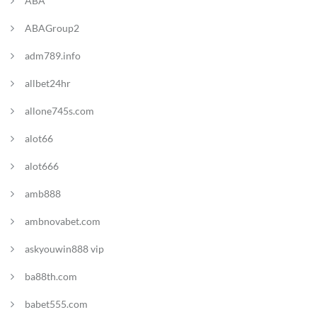
ABA
ABAGroup2
adm789.info
allbet24hr
allone745s.com
alot66
alot666
amb888
ambnovabet.com
askyouwin888 vip
ba88th.com
babet555.com