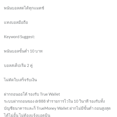
พนันบอลสดได้ทุกแมตช์
แทงบอลมือถือ
Keyword Suggest:
พนันบอลขั้นต่ำ 10 บาท
บอลสเต็ปเริ่ม 2 คู่
ไม่ตัดใบเสร็จรับเงิน
ฝากถอนออโต้ รองรับ True Wallet
ระบบฝากถอนของ dr888 ทำรายการไวใน 10 วินาที รองรับทั้ง
บัญชีธนาคารและก็ TrueMoney Wallet ฝากไม่มีขั้นต่ำ ถอนสูงสุด
ได้ไม่อั้น ไม่ต้องแจ้งแอดมิน