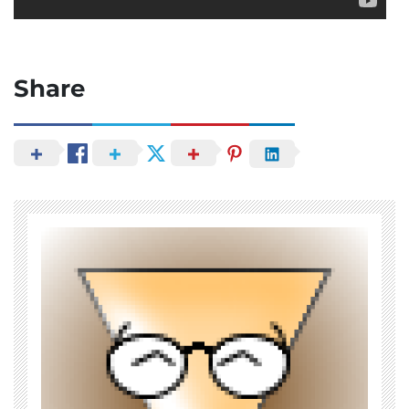
Share