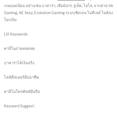
เกมยอดนิยม อย่างเช่น บาคาร่า, เสือมังกร, รูเล็ต, ไฮโล, จากค่าย SA
Gaming, AE Sexy, Evolution Gaming ระบบชัดเจน ไม่ดีเลย์ ไม่ต้อง
โยกเงิน
LSI Keywords:
คาสิโนถ่ายทอดสด
บาคาร่าได้เงินจริง
ไลฟ์ดีลเลอร์มืออาชีพ
คาสิโนโทรศัพท์มือถือ
Keyword Suggest: