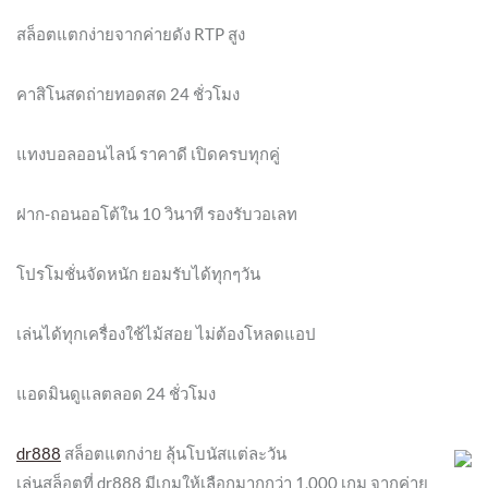
สล็อตแตกง่ายจากค่ายดัง RTP สูง
คาสิโนสดถ่ายทอดสด 24 ชั่วโมง
แทงบอลออนไลน์ ราคาดี เปิดครบทุกคู่
ฝาก-ถอนออโต้ใน 10 วินาที รองรับวอเลท
โปรโมชั่นจัดหนัก ยอมรับได้ทุกๆวัน
เล่นได้ทุกเครื่องใช้ไม้สอย ไม่ต้องโหลดแอป
แอดมินดูแลตลอด 24 ชั่วโมง
dr888
สล็อตแตกง่าย ลุ้นโบนัสแต่ละวัน
เล่นสล็อตที่ dr888 มีเกมให้เลือกมากกว่า 1,000 เกม จากค่าย