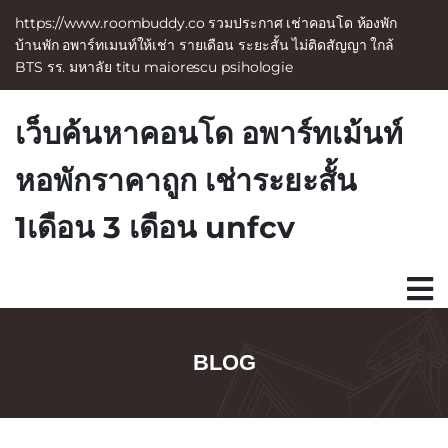
https://www.roombuddy.co รวมประกาศ เช่าคอนโด ห้องพัก
บ้านพัก อพาร์ทเมนท์ให้เช่า รายเดือน ระยะสั้น ไม่ติดสัญญา ใกล้
BTS รร. มหาลัย titu maiorescu psihologie
S
k
เว็บค้นหาคอนโด อพาร์ทเม้นท์
i
p
หอพักราคาถูก เช่าระยะสั้น
t
o
c
1เดือน 3 เดือน unfcv
o
n
t
e
n
t
BLOG