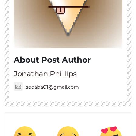
About Post Author
Jonathan Phillips
seoaba01@gmail.com