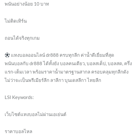
พนันอย่างน้อย 10 บาท
ไม่ติดเทิร์น
ถอนได้จริงทุกเกม
แทงบอลออนไลน์ dr888 ครบทุกลีก ค่าน้ำดีเยี่ยมที่สุด
พนันบอลกับ dr888 ได้ทั้งยัง บอลคนเดียว, บอลสเต็ป, บอลสด, ครึ่ง
แรก-เต็มเวลา พร้อมราคาน้ำมาตรฐานสากล ครอบคลุมทุกลีกดัง
ไม่ว่าจะเป็นพรีเมียร์ลีก ลาลีกา บุนเดสลีกา ไทยลีก
LSI Keywords:
เว็บไซต์แทงบอลไม่ผ่านเอเย่นต์
ราคาบอลไหล