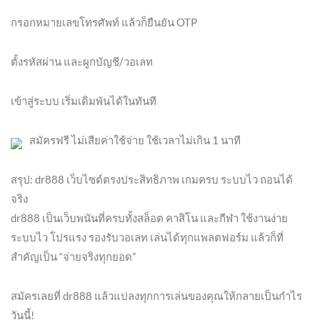
กรอกหมายเลขโทรศัพท์ แล้วก็ยืนยัน OTP
ตั้งรหัสผ่าน และผูกบัญชี/วอเลท
เข้าสู่ระบบ เริ่มเดิมพันได้ในทันที
สมัครฟรี ไม่เสียค่าใช้จ่าย ใช้เวลาไม่เกิน 1 นาที
สรุป: dr888 เว็บไซต์ตรงประสิทธิภาพ เกมครบ ระบบไว ถอนได้
จริง
dr888 เป็นเว็บพนันที่ครบทั้งสล็อต คาสิโน และกีฬา ใช้งานง่าย
ระบบไว โปรแรง รองรับวอเลท เล่นได้ทุกแพลตฟอร์ม แล้วก็ที่
สำคัญเป็น “จ่ายจริงทุกยอด”
สมัครเลยที่ dr888 แล้วแปลงทุกการเล่นของคุณให้กลายเป็นกำไร
วันนี้!