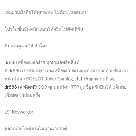
เล่นผ่านมือถือได้ทุกระบบ ไม่ต้องโหลดแอป
โปรโมชั่นจัดหนัก ถอนได้จริง ไม่ติดเทิร์น
ทีมงานดูแล 24 ชั่วโมง
dr888 สล็อตแตกง่าย ทุกเกมลิขสิทธิ์แท้
ที่ dr888 เราคัดเฉพาะเกม สล็อตเว็บตรงแตกง่าย จากค่ายชั้นแนว
หน้า ได้แก่ PG SLOT, Joker Gaming, JILI, Pragmatic Play,
dr888 เครดิตฟรี
CQ9 ทุกเกมมีค่า RTP สูง ซื้อฟรีสปินได้ แจ็กพอ
เพียงตเข้าบ่อยครั้ง
LSI Keywords:
สล็อตเว็บไซต์ตรงไม่ผ่านเอเย่นต์