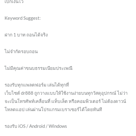
เบิกเงินไว
Keyword Suggest:
ฝาก 1 บาท ถอนได้จริง
ไม่จำกัดรอบถอน
ไม่มีคุณค่าขนบธรรมเนียมประเพณี
รองรับทุกแพลตฟอร์ม เล่นได้ทุกที่
เว็บไซต์ dr888 ถูกวางแบบให้ใช้งานง่ายบนทุกวัสดุอุปกรณ์ ไม่ว่า
จะเป็นโทรศัพท์เคลื่อนที่ แท็บเล็ต หรือคอมพิวเตอร์ ไม่ต้องดาวน์
โหลดแอป เล่นผ่านโปรแกรมเบราเซอร์ได้โดยทันที
รองรับ iOS / Android / Windows