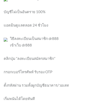
บัญชีไม่เป็นอันตราย 100%
แอดมินดูแลตลอด 24 ชั่วโมง
วิธีลงทะเบียนเป็นสมาชิก dr888
เข้าเว็บ dr888
คลิกปุ่ม “ลงทะเบียนสมัครสมาชิก”
กรอกเบอร์โทรศัพท์ รับรอง OTP
ตั้งรหัสผ่าน รวมทั้งผูกบัญชีธนาคาร/วอเลท
เริ่มพนันได้โดยทันที