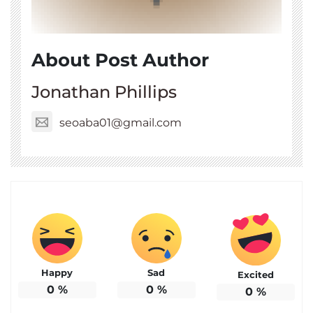
About Post Author
Jonathan Phillips
seoaba01@gmail.com
Happy
Sad
Excited
0
%
0
%
0
%