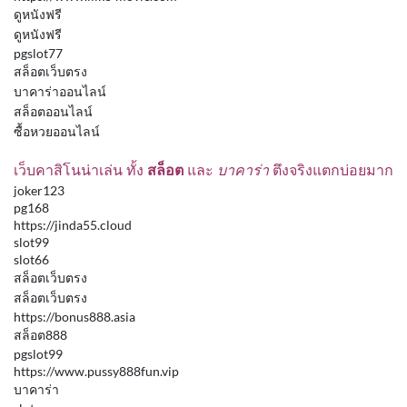
ดูหนังฟรี
ดูหนังฟรี
pgslot77
สล็อตเว็บตรง
บาคาร่าออนไลน์
สล็อตออนไลน์
ซื้อหวยออนไลน์
เว็บคาสิโนน่าเล่น ทั้ง
สล็อต
และ
บาคาร่า
ตึงจริงแตกบ่อยมาก
joker123
pg168
https://jinda55.cloud
slot99
slot66
สล็อตเว็บตรง
สล็อตเว็บตรง
https://bonus888.asia
สล็อต888
pgslot99
https://www.pussy888fun.vip
บาคาร่า