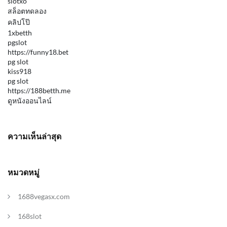
slotxo
สล็อตทดลอง
คลิปโป๊
1xbetth
pgslot
https://funny18.bet
pg slot
kiss918
pg slot
https://188betth.me
ดูหนังออนไลน์
ความเห็นล่าสุด
หมวดหมู่
1688vegasx.com
168slot