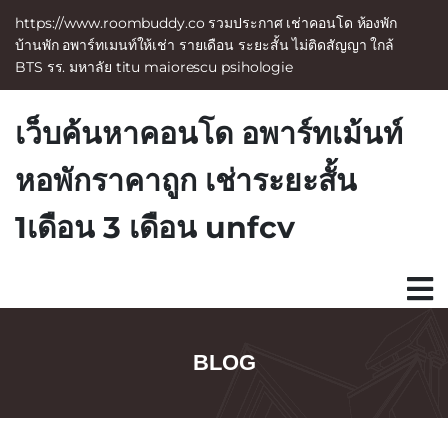
https://www.roombuddy.co รวมประกาศ เช่าคอนโด ห้องพัก
บ้านพัก อพาร์ทเมนท์ให้เช่า รายเดือน ระยะสั้น ไม่ติดสัญญา ใกล้
BTS รร. มหาลัย titu maiorescu psihologie
S
k
เว็บค้นหาคอนโด อพาร์ทเม้นท์
i
p
หอพักราคาถูก เช่าระยะสั้น
t
o
c
1เดือน 3 เดือน unfcv
o
n
t
e
n
t
BLOG