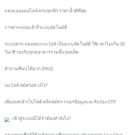
แทงบอลออนไลน์ ครบทุกลีก ราคาน้ำดีที่สุด
การฝากถอนแล้วก็ระบบอัตโนมัติ
ระบบฝาก-ถอนของ ssc168 เป็นแบบอัตโนมัติ ใช้เวลาไม่เกิน 30
วินาที รองรับทุกธนาคารรวมทั้งวอลเล็ต
คำถามที่พบได้มาก (FAQ)
ssc168 สมัครอย่างไร?
เพียงแต่เข้าเว็บไซต์ คลิกสมัคร กรอกข้อมูลและรับรอง OTP
เข้าสู่ระบบมิได้จำต้องทำยังไง?
ตรวจทานชื่อผู้ใช้/รหัสผ่าน หรือถามคณะทำงานผ่าน Live Chat