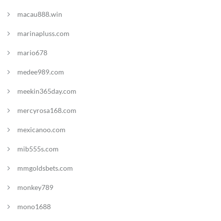
macau888.win
marinapluss.com
mario678
medee989.com
meekin365day.com
mercyrosa168.com
mexicanoo.com
mib555s.com
mmgoldsbets.com
monkey789
mono1688