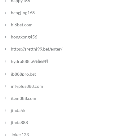
happy168
hengjing168
hi6bet.com
hongkong456
https://sretthi99.bet/enter/
hydra888 เครดิตฟรี
ib888pro.bet
infyplus888.com
item388.com
jinda55
jinda888
Joker123