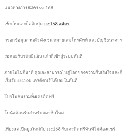
แนวทางการสมัคร ssc168
เข้าเว็บและก็คลิกปุ่ม
ssc168 สมัคร
กรอกข้อมูลส่วนตัว ดังเช่น หมายเลขโทรศัพท์ และบัญชีธนาคาร
รอคอยรับรหัสยืนยัน แล้วก็เข้าสู่ระบบทันที
ภายในไม่กี่นาที คุณจะสามารถไปสู่โลกของความรื่นเริงใจและก็
เริ่มรับ ssc168 เครดิตฟรี ได้เลยในทันที
โปรโมชั่นรวมทั้งเครดิตฟรี
โบนัสต้อนรับสำหรับสมาชิกใหม่
เพียงแค่เปิดยูสใหม่กับ ssc168 รับเครดิตฟรีทันทีไม่ต้องแชร์