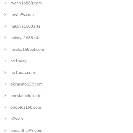
mono16888.com
mwin9s.com
nakoya1688.site
nakoya1688.site
niseko168bet.com
no1huay
no1huay.com
okcasino159.com
onesiamclub.site
onoplus168.com
p2vvip
pananthai99.com