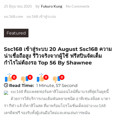
by
25 มิถุนายน 2025
Fukuro Kung
No Comments
ssc168.com
ssc168 เข้าสู่ระบบ
Featured
Ssc168 เข้าสู่ระบบ 20 August Ssc168 ความ
น่าเชื่อถือสูง รีวิวจริงจากผู้ใช้ ฟรีสปินจัดเต็ม
กำไรไม่ต้องรอ Top 56 By Shawnee
0
0
0
0
Read Time:
1 Minute, 57 Second
ssc168 คือแพลตฟอร์มคาสิโนออนไลน์ที่มาแรงที่สุดในยุคนี้
ด้วยการให้บริการเกมเดิมพันหลายชนิด อาทิเช่น สล็อต บาคา
ร่า กีฬา แล้วก็คาสิโนสด ที่มาพร้อมโปรโมชั่นเด็ดอย่าง ssc168
เครดิตฟรี รองรับทั้งผู้เล่นมือใหม่และคนเล่นการพนัน