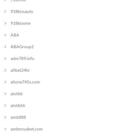
918kissauto
918kissme
ABA
ABAGroup2
adm789.info
allbet24hr
allone745s.com
alot66
alot666
amb888
ambnovabet.com