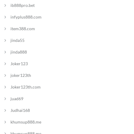
ib888pro.bet
infyplus888.com
item388.com
jinda55
jinda888
Joker123
joker123th
Joker123th.com
juad69
Judhai168
khumsup888.me
khumsup888.me