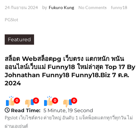
by
24 กันยายน 2024
Fukuro Kung
No Comments
funny18
PGSlot
Featured
สล็อต Webสล็อตpg เว็บตรง แตกหนัก พนัน
ออนไลน์เว็บแม่ Funny18 ใหม่ล่าสุด Top 17 By
Johnathan Funny18 Funny18.biz 7 ต.ค.
2024
0
0
0
0
Read Time:
5 Minute, 19 Second
Pgslot เว็บไซต์ตรง ค่ายใหญ่ อันดับ 1 แจ็คพ็อตแตกทุกวี่ทุกวัน ไม่
ผ่านเอเย่นต์