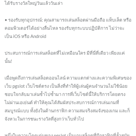
ได้รับรางวัลใหญ่วันแล้ววันเล่า
• รองรับทุกอุปกรณ์: คุณสามารถเล่นสล็อตผ่านมือถือ แท็บเล็ต หรือ
คอมพิวเตอร์ได้อย่างลื่นไหล รองรับทุกระบบปฏิบัติการ ไม่ว่าจะ
เป็น iOS หรือ Android
ประสบการณ์การเล่นสล็อตที่ไม่เหมือนใคร มีที่นี่ที่เดียว เพียงแค่
นั้น!
เมื่อพูดถึงการเล่นสล็อตออนไลน์ ความแตกต่างและความพิเศษของ
เว็บ pgslot เว็บไซต์ตรง เป็นสิ่งที่ทำให้ผู้เล่นผู้คนจำนวนไม่ใช้น้อย
ชอบใจกลับมาเล่นซ้ำไปซ้ำมา การที่เว็บไซต์นี้ให้บริการโดยตรง
ไม่ผ่านเอเย่นต์ ทำให้คุณได้สัมผัสประสบการณ์การเล่นเกมที่
สมบูรณ์แบบ ทั้งยังในด้านกราฟิก ความสมจริงสมจังของเกม และก็
จังหวะในการชนะรางวัลที่สูงกว่าเว็บทั่วไป
หนึ่งในความโดดเด่นของ pgslot เป็นเกมสล็อตที่มีกราฟิกที่ล้ำสมัย