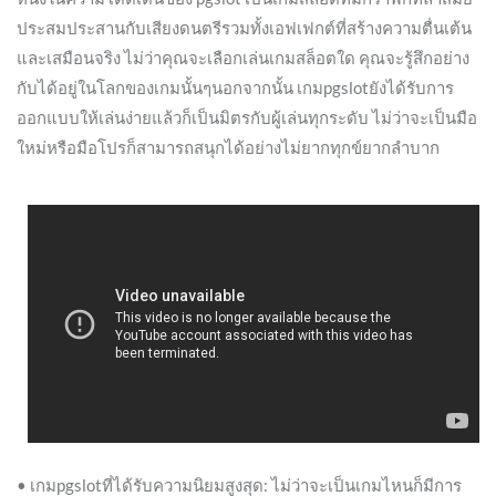
ประสมประสานกับเสียงดนตรีรวมทั้งเอฟเฟกต์ที่สร้างความตื่นเต้น
และเสมือนจริง ไม่ว่าคุณจะเลือกเล่นเกมสล็อตใด คุณจะรู้สึกอย่าง
กับได้อยู่ในโลกของเกมนั้นๆนอกจากนั้น เกมpgslotยังได้รับการ
ออกแบบให้เล่นง่ายแล้วก็เป็นมิตรกับผู้เล่นทุกระดับ ไม่ว่าจะเป็นมือ
ใหม่หรือมือโปรก็สามารถสนุกได้อย่างไม่ยากทุกข์ยากลำบาก
• เกมpgslotที่ได้รับความนิยมสูงสุด: ไม่ว่าจะเป็นเกมไหนก็มีการ