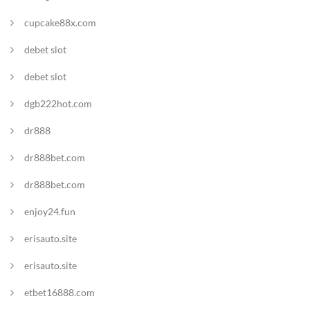
cupcake88x.com
debet slot
debet slot
dgb222hot.com
dr888
dr888bet.com
dr888bet.com
enjoy24.fun
erisauto.site
erisauto.site
etbet16888.com