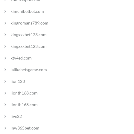
kimchibetbet.com
kingromans789.com
kingxxxbet123.com
kingxxxbet123.com
ktv4sd.com
lalikabetsgame.com
lion123
lionth168.com
lionth168.com
live22
lnw365bet.com