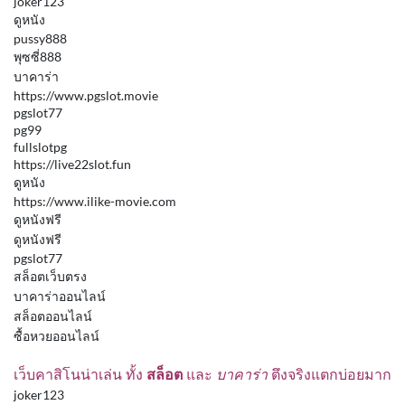
joker123
ดูหนัง
pussy888
พุซซี่888
บาคาร่า
https://www.pgslot.movie
pgslot77
pg99
fullslotpg
https://live22slot.fun
ดูหนัง
https://www.ilike-movie.com
ดูหนังฟรี
ดูหนังฟรี
pgslot77
สล็อตเว็บตรง
บาคาร่าออนไลน์
สล็อตออนไลน์
ซื้อหวยออนไลน์
เว็บคาสิโนน่าเล่น ทั้ง
สล็อต
และ
บาคาร่า
ตึงจริงแตกบ่อยมาก
joker123