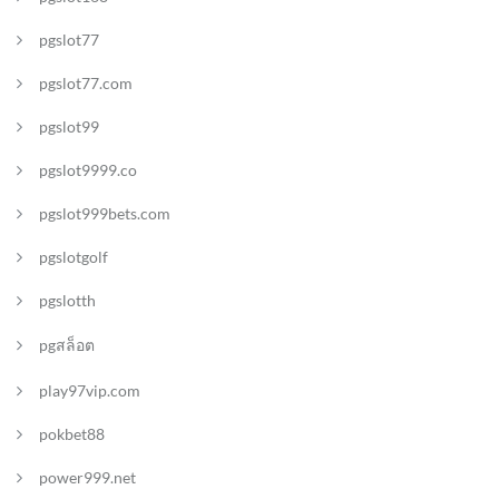
pgslot77
pgslot77.com
pgslot99
pgslot9999.co
pgslot999bets.com
pgslotgolf
pgslotth
pgสล็อต
play97vip.com
pokbet88
power999.net