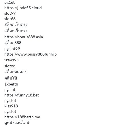
pg168
https://jinda55.cloud
slot99
slot66
สล็อตเว็บตรง
สล็อตเว็บตรง
https://bonus888.asia
สล็อต888
pgslot99
https://www.pussy888fun.vip
บาคาร่า
slotxo
สล็อตทดลอง
คลิปโป๊
1xbetth
pgslot
https://funny18.bet
pg slot
kiss918
pg slot
https://188betth.me
ดูหนังออนไลน์