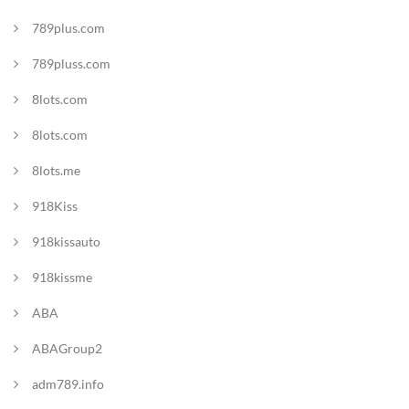
789plus.com
789pluss.com
8lots.com
8lots.com
8lots.me
918Kiss
918kissauto
918kissme
ABA
ABAGroup2
adm789.info