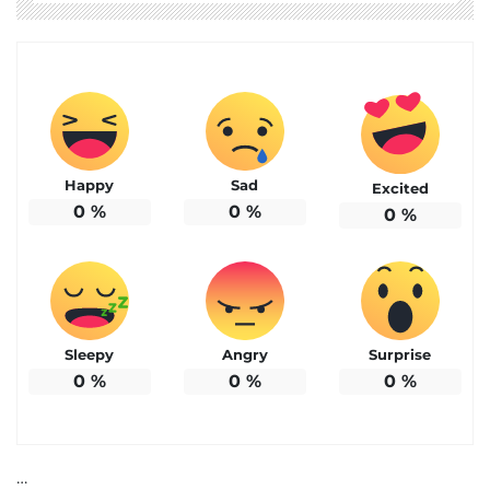
Happy
Sad
Excited
0
%
0
%
0
%
Sleepy
Angry
Surprise
0
%
0
%
0
%
…