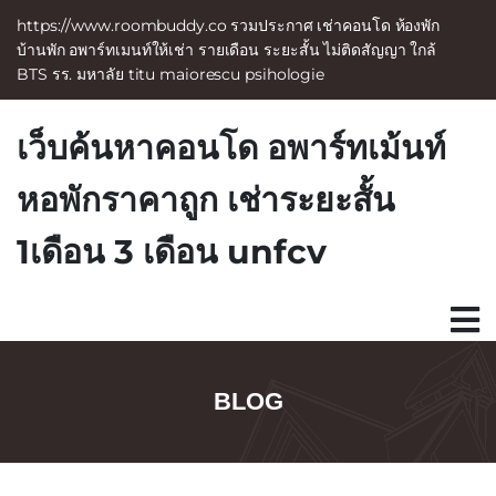
https://www.roombuddy.co รวมประกาศ เช่าคอนโด ห้องพัก
บ้านพัก อพาร์ทเมนท์ให้เช่า รายเดือน ระยะสั้น ไม่ติดสัญญา ใกล้
BTS รร. มหาลัย titu maiorescu psihologie
S
k
เว็บค้นหาคอนโด อพาร์ทเม้นท์
i
p
หอพักราคาถูก เช่าระยะสั้น
t
o
c
1เดือน 3 เดือน unfcv
o
n
t
e
n
t
BLOG