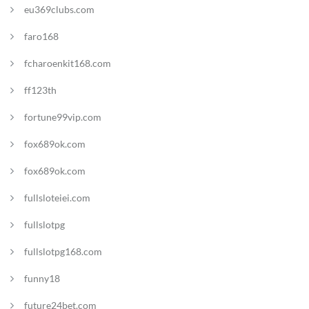
eu369clubs.com
faro168
fcharoenkit168.com
ff123th
fortune99vip.com
fox689ok.com
fox689ok.com
fullsloteiei.com
fullslotpg
fullslotpg168.com
funny18
future24bet.com