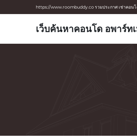
https://www.roombuddy.co รวมประกาศ เช่าคอนโด ห้อ
S
k
เว็บค้นหาคอนโด อพาร์ทเม
i
p
t
o
c
o
n
t
e
n
t