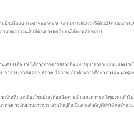
ความนิยมในหมู่ประชาชนมากมาย ระบบการเล่นหวยใต้ดินมีลักษณะการเล่
ถกำหนดจำนวนเงินที่ต้องการลงเดิมพันได้ตามที่ต้องการ
านเศรษฐกิจ รายได้จากการขายสลากกินแบ่งรัฐบาลกลายเป็นแหล่งรายได
โครงการประชาสงเคราะห์ต่างๆ ไม่ว่าจะเป็นด้านการศึกษา การพัฒนาชุม
ความบันเทิง แต่เสี่ยงโชคยังสะท้อนถึงความฝันและความหวังของคนทั่วไป
หาทางการเงินผ่านการถูกรางวัลใหญ่ถือเป็นส่วนสำคัญที่ทำให้คนจำนว