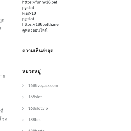
https://funny18.bet
pg slot
kiss918
pg slot
ถูก
https://188betth.me
ง
ดูหนังออนไลน์
ความเห็นล่าสุด
หมวดหมู่
ลาย
1688vegasx.com
168slot
168slot.vip
ี่
าโชค
188bet
188betth