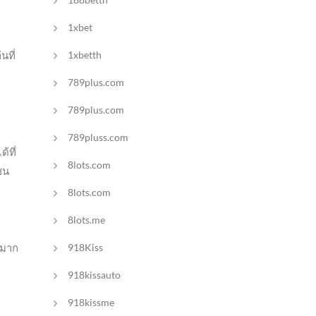
1xbet
นที่
1xbetth
789plus.com
789plus.com
789pluss.com
้ที่
8lots.com
ชน
8lots.com
8lots.me
นมาก
918Kiss
918kissauto
918kissme