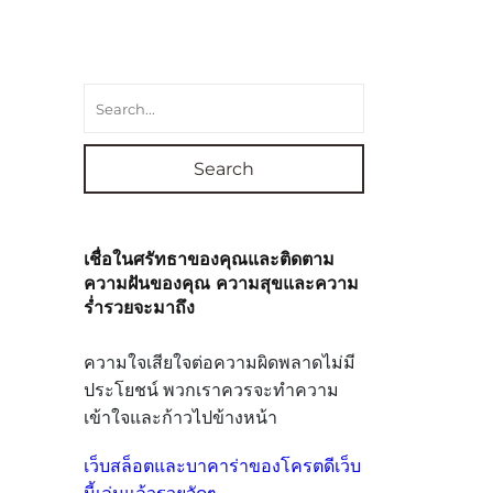
Search
เชื่อในศรัทธาของคุณและติดตาม
ความฝันของคุณ ความสุขและความ
ร่ำรวยจะมาถึง
ความใจเสียใจต่อความผิดพลาดไม่มี
ประโยชน์ พวกเราควรจะทำความ
เข้าใจและก้าวไปข้างหน้า
เว็บสล็อตและบาคาร่าของโครตดีเว็บ