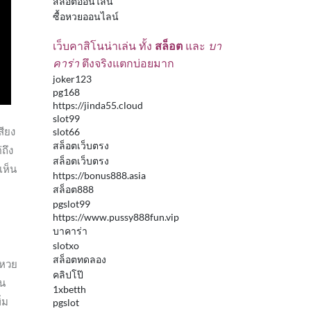
สล็อตออนไลน์
ซื้อหวยออนไลน์
เว็บคาสิโนน่าเล่น ทั้ง
สล็อต
และ
บา
คาร่า
ตึงจริงแตกบ่อยมาก
joker123
pg168
https://jinda55.cloud
slot99
สียง
slot66
สล็อตเว็บตรง
ถึง
สล็อตเว็บตรง
เห็น
https://bonus888.asia
สล็อต888
pgslot99
https://www.pussy888fun.vip
บาคาร่า
slotxo
สล็อตทดลอง
งหวย
คลิปโป๊
ใน
1xbetth
่ม
pgslot