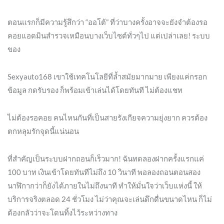
ตอนแรกก็มีความรู้สึกว่า “ออโต้” ที่ว่าบางครั้งอาจจะยังจำต้องรอ
คอยแอดมินสำรวจเหมือนบางเว็บไซต์ทั่วๆไป แต่เปล่าเลย! ระบบ
ของ
Sexyauto168 เขาใช้เทคโนโลยีที่ล้ำสมัยมากมาย เพียงแค่กรอก
ข้อมูล กดรับรอง ก็พร้อมเข้าเล่นได้โดยทันที ไม่ต้องแชท
ไม่ต้องรอคอย คนไหนกันที่เป็นสายรังเกียจความยุ่งยาก ควรต้อง
ตกหลุมรักจุดนี้แน่นอน
ที่สำคัญเป็นระบบฝากถอนก็เร็วมาก! ฉันทดลองฝากครั้งแรกแค่
100 บาท เงินเข้าโดยทันทีไม่ถึง 10 วินาที พอลองถอนตอนสอง
นาฬิกากว่าก็ยังได้ภายในไม่ถึงนาที ทำให้มั่นใจว่าเว็บแห่งนี้ ให้
บริการจริงตลอด 24 ชั่วโมง ไม่ว่าคุณจะเล่นดึกดื่นขนาดไหน ก็ไม่
ต้องกลัวว่าจะโดนทิ้งไว้ระหว่างทาง