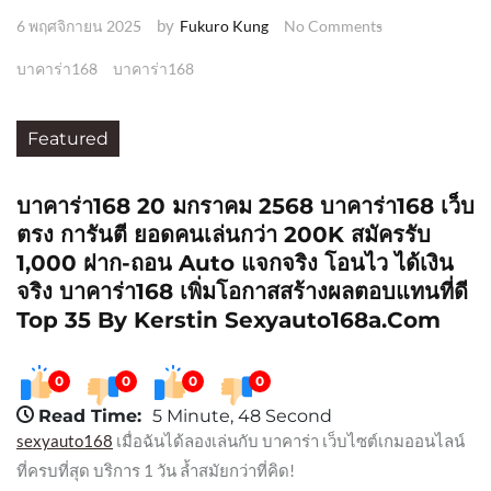
by
6 พฤศจิกายน 2025
Fukuro Kung
No Comments
บาคาร่า168
บาคาร่า168
Featured
บาคาร่า168 20 มกราคม 2568 บาคาร่า168 เว็บ
ตรง การันตี ยอดคนเล่นกว่า 200K สมัครรับ
1,000 ฝาก-ถอน Auto แจกจริง โอนไว ได้เงิน
จริง บาคาร่า168 เพิ่มโอกาสสร้างผลตอบแทนที่ดี
Top 35 By Kerstin Sexyauto168a.com
0
0
0
0
Read Time:
5 Minute, 48 Second
sexyauto168
เมื่อฉันได้ลองเล่นกับ บาคาร่า เว็บไซต์เกมออนไลน์
ที่ครบที่สุด บริการ 1 วัน ล้ำสมัยกว่าที่คิด!