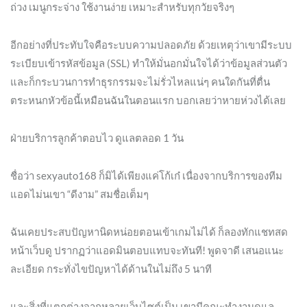
ถ่วง เมนูกระจ่าง ใช้งานง่าย เหมาะสำหรับทุกวัยจริงๆ
อีกอย่างที่ประทับใจคือระบบความปลอดภัย ด้วยเหตุว่าเขามีระบบ
ระเบียบเข้ารหัสข้อมูล (SSL) ทำให้มั่นอกมั่นใจได้ว่าข้อมูลส่วนตัว
และก็กระบวนการทำธุรกรรมจะไม่รั่วไหลแน่ๆ คนใดกันที่ตื่น
ตระหนกหัวข้อนี้เหมือนฉันในตอนแรก บอกเลยว่าหายห่วงได้เลย
ฝ่ายบริการลูกค้าตอบไว ดูแลตลอด 1 วัน
ชื่อว่า sexyauto168 ก็มิได้เพียงแค่โก้เก๋ เนื่องจากบริการของทีม
แอดไม่นเขา “ดีงาม” สมชื่อเต็มๆ
ฉันเคยประสบปัญหานิดหน่อยตอนเข้าเกมไม่ได้ ก็ลองทักแชทสด
หน้าเว็บดู ปรากฏว่าแอดมินตอบแทบจะทันที! พูดจาดี เสนอแนะ
ละเอียด กระทั่งไขปัญหาได้ด้านในไม่ถึง 5 นาที
และสิ่งที่แตกต่างจากหลายเว็บไซต์เป็น เขามีคณะทำงานดูแล