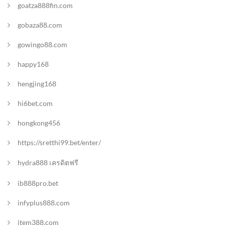
goatza888fin.com
gobaza88.com
gowingo88.com
happy168
hengjing168
hi6bet.com
hongkong456
https://sretthi99.bet/enter/
hydra888 เครดิตฟรี
ib888pro.bet
infyplus888.com
item388.com