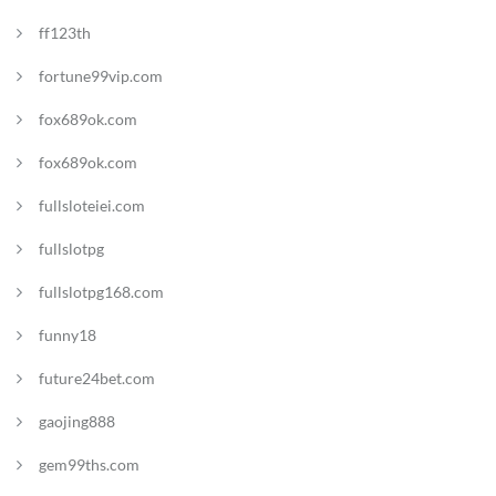
ff123th
fortune99vip.com
fox689ok.com
fox689ok.com
fullsloteiei.com
fullslotpg
fullslotpg168.com
funny18
future24bet.com
gaojing888
gem99ths.com