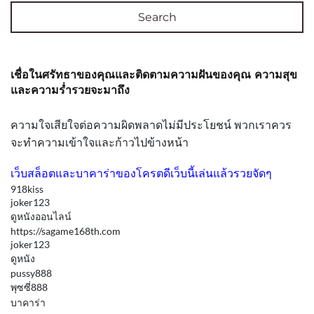
Search
เชื่อในศรัทธาของคุณและติดตามความฝันของคุณ ความสุข
และความร่ำรวยจะมาถึง
ความใจเสียใจต่อความผิดพลาดไม่มีประโยชน์ พวกเราควร
จะทำความเข้าใจและก้าวไปข้างหน้า
เว็บสล็อตและบาคาร่าของโครตดีเว็บนี้เล่นแล้วรวยจัดๆ
918kiss
joker123
ดูหนังออนไลน์
https://sagame168th.com
joker123
ดูหนัง
pussy888
พุซซี่888
บาคาร่า