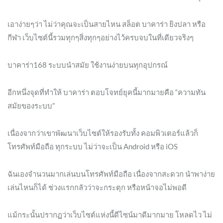
เอาง่ายๆว่า ไม่ว่าคุณจะเป็นสายไหน สล็อต บาคาร่า ยิงปลา หรือ
กีฬา เว็บไซต์นี้รวมทุกๆสิ่งทุกๆอย่างไว้ครบจบในที่เดียวจริงๆ
บาคาร่า168 ระบบนำสมัย ใช้งานง่ายบนทุกอุปกรณ์
อีกหนึ่งจุดที่ทำให้ บาคาร่า ตอบโจทย์ยุคนี้มากมายคือ “ความทัน
สมัยของระบบ”
เนื่องจากว่าเขาพัฒนาเว็บไซต์ให้รองรับทั้ง คอมพิวเตอร์แล้วก็
โทรศัพท์มือถือ ทุกระบบ ไม่ว่าจะเป็น Android หรือ iOS
ฉันเองจำนวนมากเล่นบนโทรศัพท์มือถือ เนื่องจากสะดวก นำพาง่าย
เล่นไหนก็ได้ ช่วงแรกกลัวว่าจะกระตุก หรือหน้าจอไม่พอดี
แม้กระนั้นปรากฏว่าเว็บไซต์แห่งนี้ดีไซน์มาดีมากมาย โหลดไว ไม่