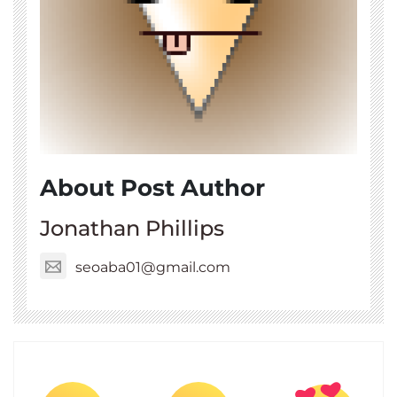
About Post Author
Jonathan Phillips
seoaba01@gmail.com