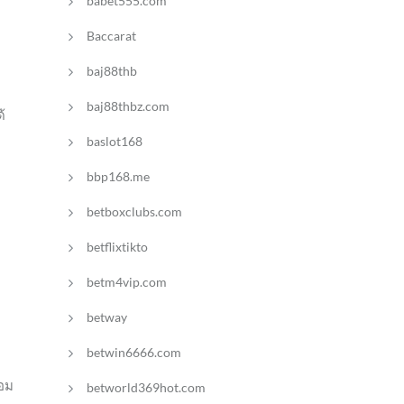
babet555.com
Baccarat
baj88thb
baj88thbz.com
้
baslot168
bbp168.me
betboxclubs.com
betflixtikto
betm4vip.com
betway
betwin6666.com
้อม
betworld369hot.com