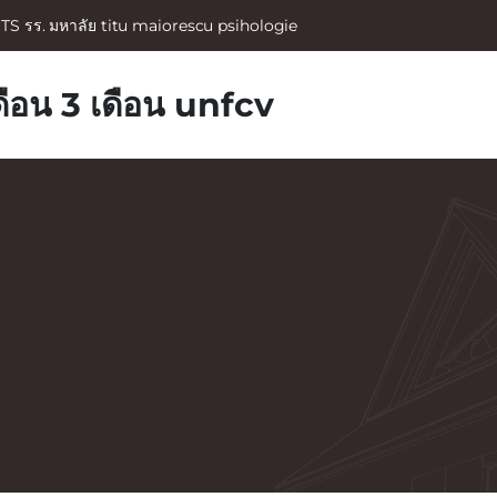
BTS รร. มหาลัย titu maiorescu psihologie
ดือน 3 เดือน unfcv