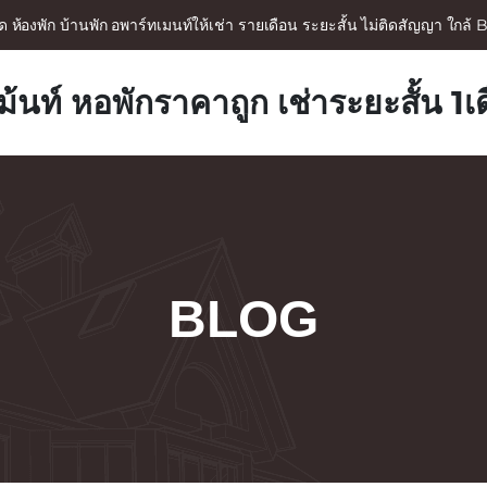
งพัก บ้านพัก อพาร์ทเมนท์ให้เช่า รายเดือน ระยะสั้น ไม่ติดสัญญา ใกล้ 
้นท์ หอพักราคาถูก เช่าระยะสั้น 1เ
BLOG