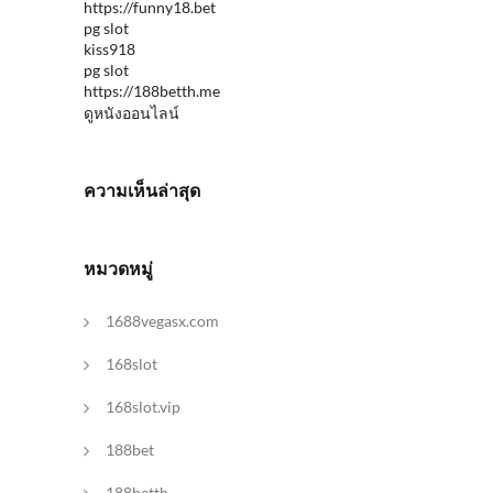
https://funny18.bet
pg slot
kiss918
pg slot
https://188betth.me
ดูหนังออนไลน์
ความเห็นล่าสุด
หมวดหมู่
1688vegasx.com
168slot
168slot.vip
188bet
188betth