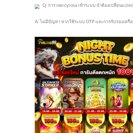
Q: การ mercyrosa เข้าระบบ จำต้องเปลี่ยนแปลง
A: ไม่มีปัญหา หากใช้ระบบ OTP และการรับรองเครื่อ