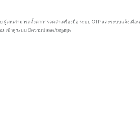
 ผู้เล่นสามารถตั้งค่าการจดจำเครื่องมือ ระบบ OTP และระบบแจ้งเตือน
a เข้าสู่ระบบ มีความปลอดภัยสูงสุด