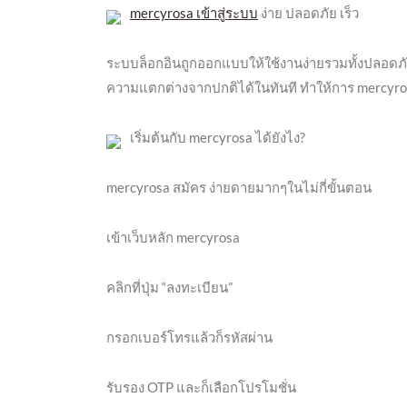
mercyrosa เข้าสู่ระบบ
ง่าย ปลอดภัย เร็ว
ระบบล็อกอินถูกออกแบบให้ใช้งานง่ายรวมทั้งปลอดภัย
ความแตกต่างจากปกติได้ในทันที ทำให้การ mercyros
เริ่มต้นกับ mercyrosa ได้ยังไง?
mercyrosa สมัคร ง่ายดายมากๆในไม่กี่ขั้นตอน
เข้าเว็บหลัก mercyrosa
คลิกที่ปุ่ม “ลงทะเบียน”
กรอกเบอร์โทรแล้วก็รหัสผ่าน
รับรอง OTP และก็เลือกโปรโมชั่น