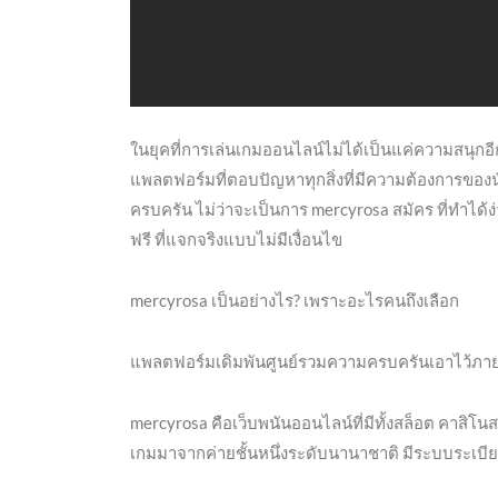
ในยุคที่การเล่นเกมออนไลน์ไม่ได้เป็นแค่ความสนุกอี
แพลตฟอร์มที่ตอบปัญหาทุกสิ่งที่มีความต้องการของนัก
ครบครัน ไม่ว่าจะเป็นการ mercyrosa สมัคร ที่ทำได้ง่า
ฟรี ที่แจกจริงแบบไม่มีเงื่อนไข
mercyrosa เป็นอย่างไร? เพราะอะไรคนถึงเลือก
แพลตฟอร์มเดิมพันศูนย์รวมความครบครันเอาไว้ภายใ
mercyrosa คือเว็บพนันออนไลน์ที่มีทั้งสล็อต คาสิโน
เกมมาจากค่ายชั้นหนึ่งระดับนานาชาติ มีระบบระเบี