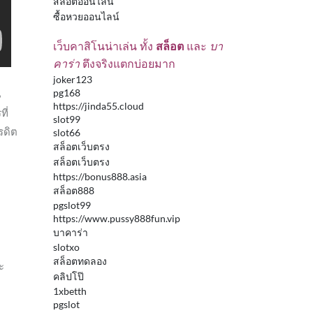
สล็อตออนไลน์
ซื้อหวยออนไลน์
เว็บคาสิโนน่าเล่น ทั้ง
สล็อต
และ
บา
คาร่า
ตึงจริงแตกบ่อยมาก
joker123
pg168
น
https://jinda55.cloud
ี่
slot99
รดิต
slot66
สล็อตเว็บตรง
สล็อตเว็บตรง
https://bonus888.asia
สล็อต888
pgslot99
https://www.pussy888fun.vip
บาคาร่า
slotxo
สล็อตทดลอง
ะ
คลิปโป๊
1xbetth
pgslot