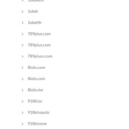
1xbet
1xbetth
789plus.com
789plus.com
789pluss.com
8lots.com
8lots.com
8lots.me
918Kiss
918kissauto
918kissme