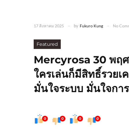
by
17 สิงหาคม 2025
Fukuro Kung
No Com
Featured
Mercyrosa 30 พฤศจ
ใครเล่นก็มีสิทธิ์รวย
มั่นใจระบบ มั่นใจกา
0
0
0
0