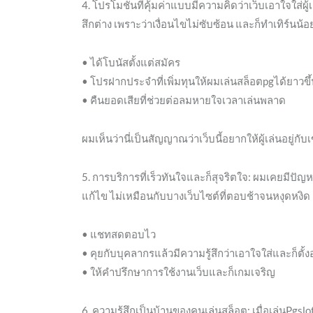
4. โปรโมชั่นที่คุ้มค่าแบบมีความคิดว่าเว็บเอาใจใส่ผู้
สึกต่าง เพราะว่าเงื่อนไขไม่ซับซ้อน และก็ทำเทิร์นน้อ
• ได้โบนัสตั้งแต่สมัคร
• โปรฝากประจำที่เพิ่มทุนให้ผมเล่นสล็อตpgได้ยาวขึ
• คืนยอดเสียที่ช่วยต่อลมหายใจเวลาเล่นพลาด
ผมเห็นว่านี่เป็นสัญญาณว่าเว็บนี้อยากให้ผู้เล่นอยู่ก
5. การบริการที่เร็วทันใจและก็สุจริตใจ: ผมเคยมีปัญหา
แก้ไข ไม่เหมือนกับบางเว็บไซต์ที่ตอบช้าจนหงุดหงิด
• แชทสดตอบไว
• คุยกับบุคลากรแล้วมีความรู้สึกว่าเอาใจใส่และก็ตั้ง
• ให้คำปรึกษาการใช้งานเว็บและก็เกมเจริญ
6. ความรู้สึกเป็นบ้านของคนเล่นสล็อต: เมื่อเล่นPgslo