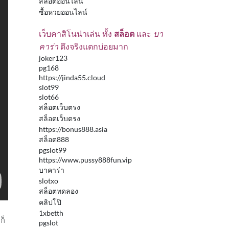
สล็อตออนไลน์
ซื้อหวยออนไลน์
เว็บคาสิโนน่าเล่น ทั้ง
สล็อต
และ
บา
คาร่า
ตึงจริงแตกบ่อยมาก
joker123
pg168
https://jinda55.cloud
slot99
slot66
สล็อตเว็บตรง
สล็อตเว็บตรง
https://bonus888.asia
สล็อต888
pgslot99
https://www.pussy888fun.vip
บาคาร่า
slotxo
สล็อตทดลอง
คลิปโป๊
1xbetth
ก็
pgslot