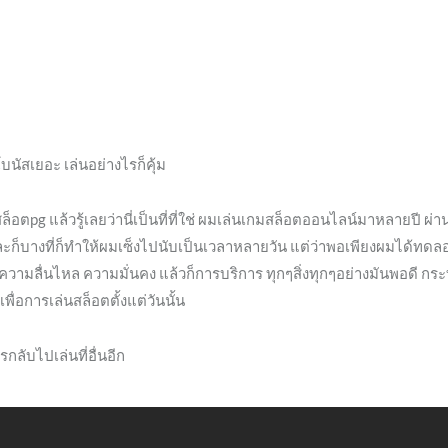
โบนัสเยอะ เล่นอย่างไรก็คุ้ม
pg แล้วรู้เลยว่านี่เป็นที่ที่ใช่ ผมเล่นเกมสล็อตออนไลน์มาหลายปี ผ่า
ะก็บางที่ก็ทำให้ผมเซ็งไปนับเป็นเวลาหลายวัน แต่ว่าพอเพียงผมได้ทดล
วามลื่นไหล ความมั่นคง แล้วก็การบริการ ทุกๆสิ่งทุกๆอย่างมันพอดี กระท
ื่อการเล่นสล็อตตั้งแต่วันนั้น
กลับไปเล่นที่อื่นอีก