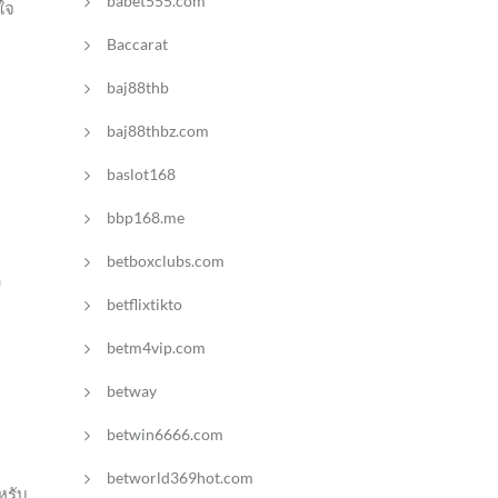
babet555.com
าใจ
Baccarat
baj88thb
baj88thbz.com
baslot168
bbp168.me
betboxclubs.com
ง
betflixtikto
betm4vip.com
betway
betwin6666.com
betworld369hot.com
หรับ