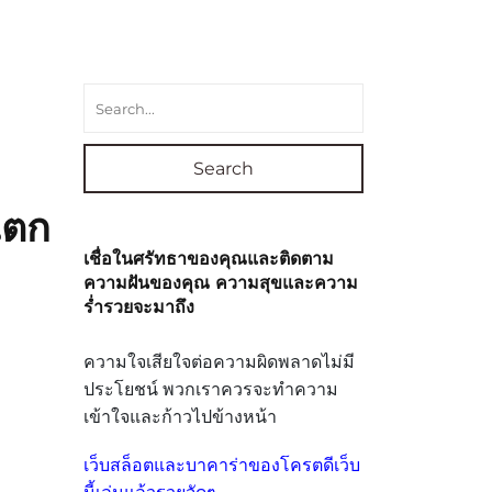
Search
แตก
เชื่อในศรัทธาของคุณและติดตาม
ความฝันของคุณ ความสุขและความ
ร่ำรวยจะมาถึง
ความใจเสียใจต่อความผิดพลาดไม่มี
ประโยชน์ พวกเราควรจะทำความ
เข้าใจและก้าวไปข้างหน้า
เว็บสล็อตและบาคาร่าของโครตดีเว็บ