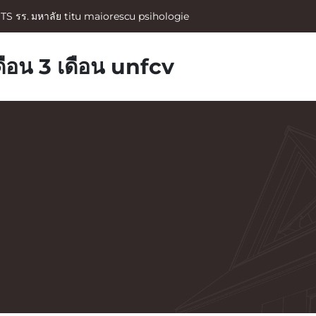
BTS รร. มหาลัย titu maiorescu psihologie
ดือน 3 เดือน unfcv